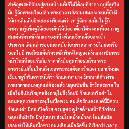
สำคัญพระที่จับอยู่ตรงหน้า แท้เก๊ไม่ได้อยู่ที่ราคา อยู่ที่ดูเป็น
มั้ย รู้จักพระหรือเปล่า พระอาจารย์สอนเสมอ พระแท้ยังมี
ให้เราเดินเก็บอีกเยอะ เพียงแต่ว่าเรารู้จักท่านมั้ย ไม่รู้ก็
หาความรู้เพิ่มดูให้เยอะเดินให้บ่อย เดี๋ยวได้พระแท้เอง มาดู
สมเด็จวัดระฆังรักแดงองค์นี้ เพื่อนเซียนเจี๊ยบส่งเข้า
ประกวด เห็นแล้วชอบเลย สมัยก่อนพระอาจารย์ไม่ยอมรับ
บอกไม่มี พอมีสมเด็จวัดระฆังพิมพ์ใหญ่องค์รักแดงเป็นพระ
หน้าใหม่ที่ยอมรับกัน ราคาถึงมือสุดท้าย60ล้าน พระ
อาจารย์เปลี่ยนใจหลังเจอพระสมเด็จลงรักแดง บอกเก๊หมด
เริ่มมาดูรักวิเคราะห์ได้ว่า รักแดงทาบาง รักหนาสีดำ ผ่าน
กาลเวลาล่อนหลุดแต่ต้องแห้ง หลุดเป็นชิ้น ถ้ารักละลาย ใน
เนื้อไม่ดีเป็นรักยุคหลังอายุไม่ถึงร้อยปี รักแดงหรือดำ ไม่
ล่อนหลุดง่ายเกาะอยู่ในเนื้อพระ สมเด็จรักแดงองค์นี้มีครบ
รักแดงดำ มีทองปิดด้วย ครบสูตร ดูง่ายด้านหน้าที่รักร่อน
หลุดเห็นฝ้ารัก ฝ้าปูนหนา ส่วนใบหน้าหน้าอก โดนสัมผัส
เยอะทำให้เห็นเนื้อขาวอมเหลืองเนื้อจัดซึ้ง ที่เรียกว่าเวลาดู