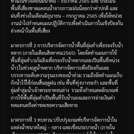
ท่วมในช่วงเดือนมีนาคม
–
ธันวาคม
2565
และ
ประเมิน
พื้นที่เสี่ยงขาดแคลนน้ำจากภาวะฝนน้อยกว่าค่าปกติ
และ
ฝนทิ้งช่วงในเดือนมิถุนายน
–
กรกฎาคม
2565
เพื่อให้หน่วย
งานนำไปกำหนดแผนปฏิบัติการเพื่อดำเนินการในเชิงป้องกัน
ล่วงหน้าในพื้นที่เสี่ยง
มาตรการที่
2
การบริหารจัดการน้ำพื้นที่ลุ่มต่ำเพื่อรองรับน้ำ
หลาก
(
ภายในเดือนสิงหาคม
2565)
โดยจัดทำแผนการใช้
พื้นที่ลุ่มต่ำ
/
แก้มลิงเพื่อรองรับน้ำหลากและเป็นพื้นที่หน่วง
น้ำ
1
ในช่วงฤดูน้ำหลาก
บริหารจัดการเพื่อป้องกันและ
บรรเทาระดับความรุนแรงของน้ำท่วม
รวมถึงจัดทำแผนเก็บ
กักน้ำไว้ใช้ก่อนสิ้นฤดูฝน
เช่น
พื้นที่ทุ่งบางระกำ
และพื้นที่
ลุ่มต่ำลุ่มน้ำเจ้าพระยาตอนล่าง
รวมทั้งกำหนดหลักเกณฑ์
การใช้พื้นที่ลุ่มต่ำเป็นพื้นที่รับน้ำนองและการจ่ายเงินค่า
ทดแทนหรือค่าชดเชยความเสียหาย
มาตรการที่
3
ทบทวน
ปรับปรุงเกณฑ์บริหารจัดการน้ำใน
แหล่งน้ำขนาดใหญ่
–
กลาง
และเขื่อนระบายน้ำ
(
ภายใน