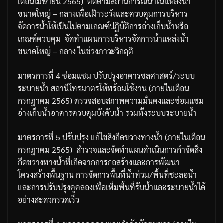
เดือนเมษายน
2565)
ติดตามสถานการณ์น้ำในแหล่งน้ำ
ขนาดใหญ่
–
กลาง
เพื่อเฝ้าระวังและควบคุมการบริหาร
จัดการน้ำให้เป็นไปตามเกณฑ์ปฏิบัติการอ่างเก็บน้ำหรือ
เกณฑ์ควบคุม
จัดทำแผนการบริหารจัดการน้ำแหล่งน้ำ
ขนาดใหญ่
–
กลาง
ในช่วงภาวะวิกฤติ
มาตรการที่
4
ซ่อมแซม
ปรับปรุงอาคารชลศาสตร์
/
ระบบ
ระบายน้ำ
สถานีโทรมาตรให้พร้อมใช้งาน
(
ภายในเดือน
กรกฎาคม
2565)
ตรวจสอบสภาพความมั่นคงและซ่อมแซม
อ่างเก็บน้ำ
อาคารควบคุมบังคับน้ำ
รวมทั้งระบบระบายน้ำ
มาตรการที่
5
ปรับปรุง
แก้ไขสิ่งกีดขวางทางน้ำ
(
ภายในเดือน
กรกฎาคม
2565)
สำรวจและจัดทำแผนดำเนินการกำจัดสิ่ง
กีดขวางทางน้ำที่เกิดจากการก่อสร้างและการพัฒนา
โครงสร้างพื้นฐาน
การจัดการพื้นที่น้ำท่วม
/
พื้นที่ชะลอน้ำ
และการปรับปรุงคูคลองเพื่อเพิ่มพื้นที่รับน้ำและระบายน้ำได้
อย่างสะดวกรวดเร็ว