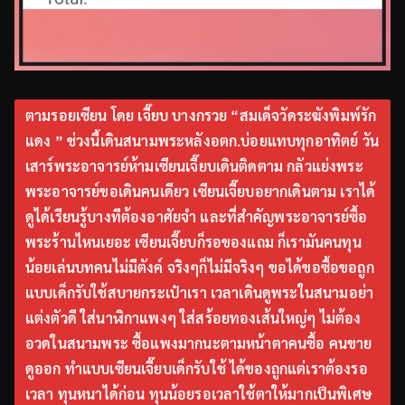
ตามรอยเซียน โดย เจี๊ยบ บางกรวย “สมเด็จวัดระฆังพิมพ์รัก
แดง ” ช่วงนี้เดินสนามพระหลังอตก.บ่อยแทบทุกอาทิตย์ วัน
เสาร์พระอาจารย์ห้ามเซียนเจี๊ยบเดินติดตาม กลัวแย่งพระ
พระอาจารย์ขอเดินคนเดียว เซียนเจี๊ยบอยากเดินตาม เราได้
ดูได้เรียนรู้บางทีต้องอาศัยจำ และที่สำคัญพระอาจารย์ซื้อ
พระร้านไหนเยอะ เซียนเจี๊ยบก็รอของแถม ก็เรามันคนทุน
น้อยเล่นบทคนไม่มีตังค์ จริงๆก็ไม่มีจริงๆ ขอได้ขอซื้อขอถูก
แบบเด็กรับใช้สบายกระเป๋าเรา เวลาเดินดูพระในสนามอย่า
แต่งตัวดี ใส่นาฬิกาแพงๆ ใส่สร้อยทองเส้นใหญ่ๆ ไม่ต้อง
อวดในสนามพระ ซื้อแพงมากนะตามหน้าตาคนซื้อ คนขาย
ดูออก ทำแบบเซียนเจี๊ยบเด็กรับใช้ ได้ของถูกแต่เราต้องรอ
เวลา ทุนหนาได้ก่อน ทุนน้อยรอเวลาใช้ตาให้มากเป็นพิเศษ