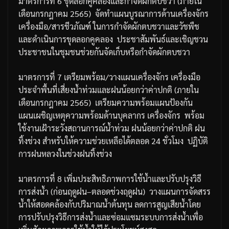
มาตรการที่
6
ขุดลอกคูคลองและกำจัดผักตบชวา
(
ภายใน
เดือนกรกฎาคม
2565)
จัดทำแผนบูรณาการด้านเครื่องจักร
เครื่องมือ
/
สารชีวภัณฑ์
ในการกำจัดผักตบชวาและวัชพืช
และดำเนินการขุดลอกคูคลอง
ประชาสัมพันธ์และเชิญชวน
ประชาชนในชุมชนช่วยกันจัดเก็บหรือกำจัดผักตบชวา
มาตรการที่
7
เตรียมพร้อม
/
วางแผนเครื่องจักร
เครื่องมือ
ประจำพื้นที่เสี่ยงน้ำท่วมและฝนน้อยกว่าค่าปกติ
(
ภายใน
เดือนกรกฎาคม
2565)
เตรียมความพร้อมแผนป้องกัน
แผนเผชิญเหตุ
ความพร้อมด้านบุคลากร
เครื่องจักร
พร้อม
ใช้งานเฝ้าระวังสถานการณ์น้ำท่วม
ฝนน้อยกว่าค่าปกติ
ฝน
ทิ้งช่วง
สำหรับให้ความช่วยเหลือได้ตลอด
24
ชั่วโมง
ปฏิบัติ
การฝนหลวงในช่วงฝนทิ้งช่วง
มาตรการที่
8
เพิ่มประสิทธิภาพการใช้น้ำและปรับปรุงวิธี
การส่งน้ำ
(
ก่อนฤดูฝน
–
ตลอดช่วงฤดูฝน
)
วางแผนการจัดสรร
น้ำให้สอดคล้องกับปริมาณน้ำต้นทุน
ลดการสูญเสียน้ำโดย
การปรับปรุงวิธีการส่งน้ำและซ่อมแซมระบบการส่งน้ำเพื่อ