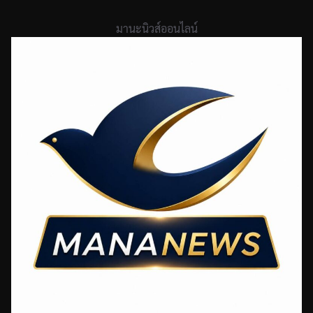
Skip
to
มานะนิวส์ออนไลน์
content