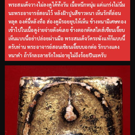
พระสมเด็จวางไม่ลงดูได้ทั้งวัน เนื้อหนึกหนุ่ม แต่แกร่งไม่นิ่ม
นะพระอาจารย์สอนไว้ หลังฝ้าปูนสีขาวหนา เห็นรักที่ล่อน
หลุด องค์นี้หลังทื่อ ส่องดูมีรอยยุบให้เห็น ข้างหนามีเศษทอง
เข้าไปในเนื้อดูง่ายจ่ายตังค์เลย ข้างตอกตัดสไตส์เซียนเจี๊ยบ
เห็นแบบนี้อย่าปล่อยผ่านมือ พระสมเด็จวัดระฆังแท้ก็แบบนี้
ครับท่าน พระอาจารย์สอนเซียนเจี๊ยบบอกต่อ รักบางแดง
หนาดำ ถ้ารักละลายรักใหม่อายุไม่ถึงร้อยปีนะครับ