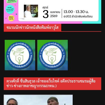
ชมรมนักข่าวนักหนังสือพิมพ์อาวุโส
ตวงศักดิ์ ชื่นสินธุวล เจ้าของเว็บไซค์ อดีตประธานชมรมผู้สื่อ
ข่าว-ช่างภาพอาชญากรรม(กทม.)