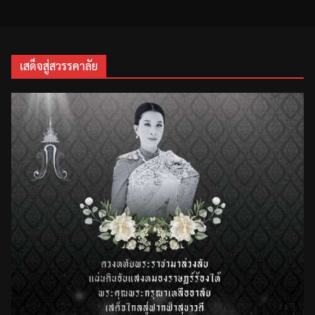
เสด็จสู่สวรรคาลัย