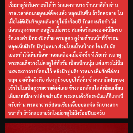
เริ่มมาดูรักวิเคราะห์ได้ว่า รักแดงทาบาง รักหนาสีดำ ผ่าน
กาลเวลาล่อนหลุดแต่ต้องแห้ง หลุดเป็นชิ้น ถ้ารักละลาย ใน
เนื้อไม่ดีเป็นรักยุคหลังอายุไม่ถึงร้อยปี รักแดงหรือดำ ไม่
ล่อนหลุดง่ายเกาะอยู่ในเนื้อพระ สมเด็จรักแดงองค์นี้มีครบ
รักแดงดำ มีทองปิดด้วย ครบสูตร ดูง่ายด้านหน้าที่รักร่อน
หลุดเห็นฝ้ารัก ฝ้าปูนหนา ส่วนใบหน้าหน้าอก โดนสัมผัส
เยอะทำให้เห็นเนื้อขาวอมเหลืองเนื้อจัดซึ้ง ที่เรียกว่าเวลาดู
พระสมเด็จวางไม่ลงดูได้ทั้งวัน เนื้อหนึกหนุ่ม แต่แกร่งไม่นิ่ม
นะพระอาจารย์สอนไว้ หลังฝ้าปูนสีขาวหนา เห็นรักที่ล่อน
หลุด องค์นี้หลังทื่อ ส่องดูมีรอยยุบให้เห็น ข้างหนามีเศษทอง
เข้าไปในเนื้อดูง่ายจ่ายตังค์เลย ข้างตอกตัดสไตส์เซียนเจี๊ยบ
เห็นแบบนี้อย่าปล่อยผ่านมือ พระสมเด็จวัดระฆังแท้ก็แบบนี้
ครับท่าน พระอาจารย์สอนเซียนเจี๊ยบบอกต่อ รักบางแดง
หนาดำ ถ้ารักละลายรักใหม่อายุไม่ถึงร้อยปีนะครับ