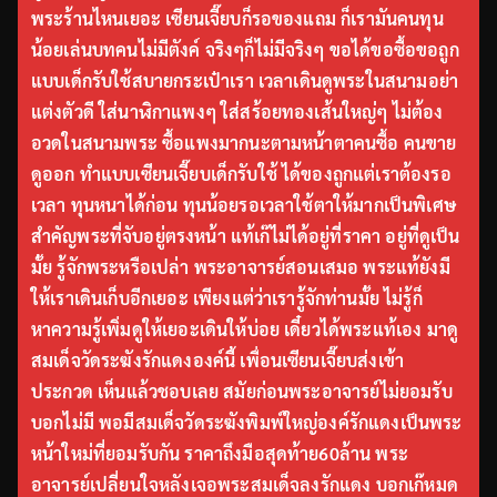
พระร้านไหนเยอะ เซียนเจี๊ยบก็รอของแถม ก็เรามันคนทุน
น้อยเล่นบทคนไม่มีตังค์ จริงๆก็ไม่มีจริงๆ ขอได้ขอซื้อขอถูก
แบบเด็กรับใช้สบายกระเป๋าเรา เวลาเดินดูพระในสนามอย่า
แต่งตัวดี ใส่นาฬิกาแพงๆ ใส่สร้อยทองเส้นใหญ่ๆ ไม่ต้อง
อวดในสนามพระ ซื้อแพงมากนะตามหน้าตาคนซื้อ คนขาย
ดูออก ทำแบบเซียนเจี๊ยบเด็กรับใช้ ได้ของถูกแต่เราต้องรอ
เวลา ทุนหนาได้ก่อน ทุนน้อยรอเวลาใช้ตาให้มากเป็นพิเศษ
สำคัญพระที่จับอยู่ตรงหน้า แท้เก๊ไม่ได้อยู่ที่ราคา อยู่ที่ดูเป็น
มั้ย รู้จักพระหรือเปล่า พระอาจารย์สอนเสมอ พระแท้ยังมี
ให้เราเดินเก็บอีกเยอะ เพียงแต่ว่าเรารู้จักท่านมั้ย ไม่รู้ก็
หาความรู้เพิ่มดูให้เยอะเดินให้บ่อย เดี๋ยวได้พระแท้เอง มาดู
สมเด็จวัดระฆังรักแดงองค์นี้ เพื่อนเซียนเจี๊ยบส่งเข้า
ประกวด เห็นแล้วชอบเลย สมัยก่อนพระอาจารย์ไม่ยอมรับ
บอกไม่มี พอมีสมเด็จวัดระฆังพิมพ์ใหญ่องค์รักแดงเป็นพระ
หน้าใหม่ที่ยอมรับกัน ราคาถึงมือสุดท้าย60ล้าน พระ
อาจารย์เปลี่ยนใจหลังเจอพระสมเด็จลงรักแดง บอกเก๊หมด