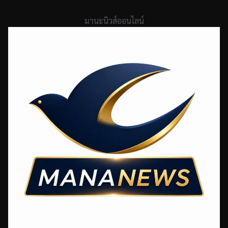
Skip
to
มานะนิวส์ออนไลน์
content