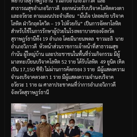
พยาบาลสุราษฎร์ธานี
ร่วมกับอำเภอวิภาวดี
และ
สาธารณสุขอำเภอวิภาวดี
ออกหน่วยรับบริจาคโลหิต
ดวงตา
และอวัยวะ
ตามแผนประจำเดือน
“
มั่นใจ
ปลอดภัย
บริจาค
โลหิต
ฝ่าวิกฤตโควิด
– 19
ไปด้วยกัน
”
เป็นการจัดหาโลหิต
สำหรับใช้ในการรักษาผู้ป่วยในโรงพยาบาลของจังหวัด
สุราษฎร์ธานีทั้ง
19
อำเภอ
โดยมีนายนพดล
ขาวมะลิ
นาย
อำเภอวิภาวดี
หัวหน้าส่วนราชการ
เจ้าหน้าที่สาธารณสุข
กำนัน
ผู้ใหญ่บ้าน
และประชาชนในพื้นที่ร่วมกิจกรรม
มีผู้
มาลทะเบียนบริจาคโลหิต
52
ราย
ได้รับโลหิต
49
ยูนิต
(
คิด
เป็น
17,150
ซีซี
)
ไม่ผ่านการคัดกรอง
3
ราย
มีผู้แสดงความ
จำนงบริจาคดวงตา
1
ราย
มีผู้แสดงความจำนงบริจาค
อวัยวะ
1
ราย
ณ
ศาลาประชาคมที่ว่าการอำเภอวิภาวดี
จังหวัดสุราษฎร์ธานี