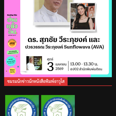
ชมรมนักข่าวนักหนังสือพิมพ์อาวุโส