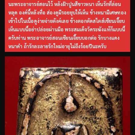
นะพระอาจารย์สอนไว้ หลังฝ้าปูนสีขาวหนา เห็นรักที่ล่อน
หลุด องค์นี้หลังทื่อ ส่องดูมีรอยยุบให้เห็น ข้างหนามีเศษทอง
เข้าไปในเนื้อดูง่ายจ่ายตังค์เลย ข้างตอกตัดสไตส์เซียนเจี๊ยบ
เห็นแบบนี้อย่าปล่อยผ่านมือ พระสมเด็จวัดระฆังแท้ก็แบบนี้
ครับท่าน พระอาจารย์สอนเซียนเจี๊ยบบอกต่อ รักบางแดง
หนาดำ ถ้ารักละลายรักใหม่อายุไม่ถึงร้อยปีนะครับ