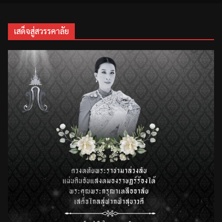
เสด็จสู่สวรรคาลัย