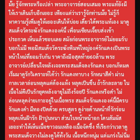
มั้ย รู้จักพระหรือเปล่า พระอาจารย์สอนเสมอ พระแท้ยังมี
ให้เราเดินเก็บอีกเยอะ เพียงแต่ว่าเรารู้จักท่านมั้ย ไม่รู้ก็
หาความรู้เพิ่มดูให้เยอะเดินให้บ่อย เดี๋ยวได้พระแท้เอง มาดู
สมเด็จวัดระฆังรักแดงองค์นี้ เพื่อนเซียนเจี๊ยบส่งเข้า
ประกวด เห็นแล้วชอบเลย สมัยก่อนพระอาจารย์ไม่ยอมรับ
บอกไม่มี พอมีสมเด็จวัดระฆังพิมพ์ใหญ่องค์รักแดงเป็นพระ
หน้าใหม่ที่ยอมรับกัน ราคาถึงมือสุดท้าย60ล้าน พระ
อาจารย์เปลี่ยนใจหลังเจอพระสมเด็จลงรักแดง บอกเก๊หมด
เริ่มมาดูรักวิเคราะห์ได้ว่า รักแดงทาบาง รักหนาสีดำ ผ่าน
กาลเวลาล่อนหลุดแต่ต้องแห้ง หลุดเป็นชิ้น ถ้ารักละลาย ใน
เนื้อไม่ดีเป็นรักยุคหลังอายุไม่ถึงร้อยปี รักแดงหรือดำ ไม่
ล่อนหลุดง่ายเกาะอยู่ในเนื้อพระ สมเด็จรักแดงองค์นี้มีครบ
รักแดงดำ มีทองปิดด้วย ครบสูตร ดูง่ายด้านหน้าที่รักร่อน
หลุดเห็นฝ้ารัก ฝ้าปูนหนา ส่วนใบหน้าหน้าอก โดนสัมผัส
เยอะทำให้เห็นเนื้อขาวอมเหลืองเนื้อจัดซึ้ง ที่เรียกว่าเวลาดู
พระสมเด็จวางไม่ลงดูได้ทั้งวัน เนื้อหนึกหนุ่ม แต่แกร่งไม่นิ่ม