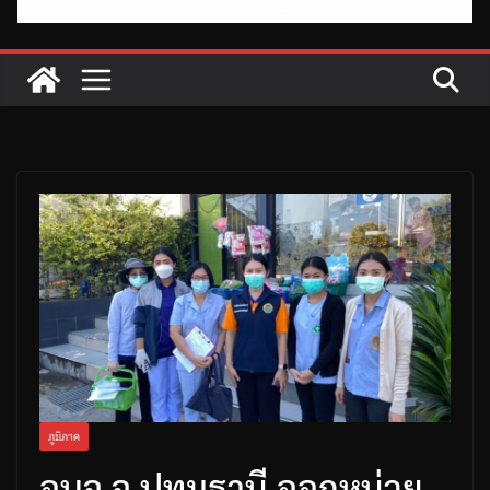
ภูมิภาค
อบจ.จ.ปทุมธานี ออกหน่วย