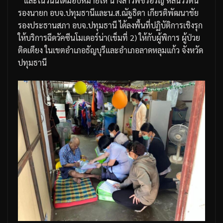
และในวันนี้ได้มอบหมายให้
นางสาวพัชร์อริญ
หลีนวรัตน์
รองนายก
อบจ
.
ปทุมธานี
และน
.
ส
.
ณัฐธิดา
เกียรติพัฒนาชัย
รองประธานสภา
อบจ
.
ปทุมธานี
ได้ลงพื้นที่ปฏิบัติการเชิงรุก
ให้บริการฉีดวัคซีนโมเดอร์น่า
(
เข็มที่
2)
ให้กับผู้พิการ
ผู้ป่วย
ติดเตียง
ในเขตอำเภอธัญบุรีและอำเภอลาดหลุมแก้ว
จังหวัด
ปทุมธานี