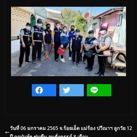
วันที่ 06 มกราคม 2565 จ.ร้อยเอ็ด แม่ร้อง ปวีณาฯ ลูกวัย 12
ปี ถูกปู่แท้ๆ ข่มขืน จนตั่งครรภ์ 8 เดือน