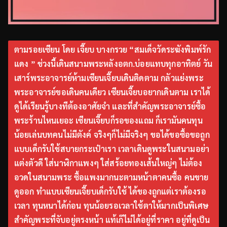
ตามรอยเซียน โดย เจี๊ยบ บางกรวย “สมเด็จวัดระฆังพิมพ์รัก
แดง ” ช่วงนี้เดินสนามพระหลังอตก.บ่อยแทบทุกอาทิตย์ วัน
เสาร์พระอาจารย์ห้ามเซียนเจี๊ยบเดินติดตาม กลัวแย่งพระ
พระอาจารย์ขอเดินคนเดียว เซียนเจี๊ยบอยากเดินตาม เราได้
ดูได้เรียนรู้บางทีต้องอาศัยจำ และที่สำคัญพระอาจารย์ซื้อ
พระร้านไหนเยอะ เซียนเจี๊ยบก็รอของแถม ก็เรามันคนทุน
น้อยเล่นบทคนไม่มีตังค์ จริงๆก็ไม่มีจริงๆ ขอได้ขอซื้อขอถูก
แบบเด็กรับใช้สบายกระเป๋าเรา เวลาเดินดูพระในสนามอย่า
แต่งตัวดี ใส่นาฬิกาแพงๆ ใส่สร้อยทองเส้นใหญ่ๆ ไม่ต้อง
อวดในสนามพระ ซื้อแพงมากนะตามหน้าตาคนซื้อ คนขาย
ดูออก ทำแบบเซียนเจี๊ยบเด็กรับใช้ ได้ของถูกแต่เราต้องรอ
เวลา ทุนหนาได้ก่อน ทุนน้อยรอเวลาใช้ตาให้มากเป็นพิเศษ
สำคัญพระที่จับอยู่ตรงหน้า แท้เก๊ไม่ได้อยู่ที่ราคา อยู่ที่ดูเป็น