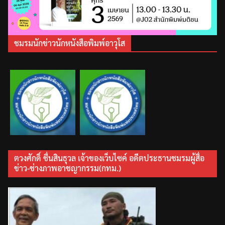
ชมรมนักข่าวนักหนังสือพิมพ์อาวุโส
ตวงศักดิ์ ชื่นสินธุวล เจ้าของเว็บไซค์ อดีตประธานชมรมผู้สื่อ
ข่าว-ช่างภาพอาชญากรรม(กทม.)