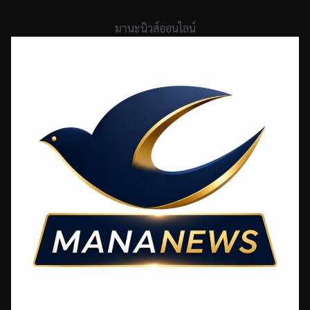
Skip
to
มานะนิวส์ออนไลน์
content