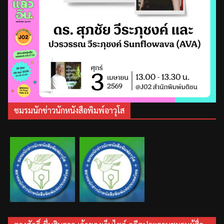
ชมรมนักข่าวนักหนังสือพิมพ์อาวุโส