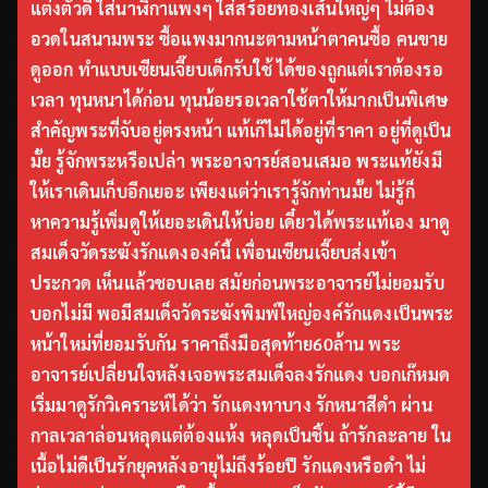
แต่งตัวดี ใส่นาฬิกาแพงๆ ใส่สร้อยทองเส้นใหญ่ๆ ไม่ต้อง
อวดในสนามพระ ซื้อแพงมากนะตามหน้าตาคนซื้อ คนขาย
ดูออก ทำแบบเซียนเจี๊ยบเด็กรับใช้ ได้ของถูกแต่เราต้องรอ
เวลา ทุนหนาได้ก่อน ทุนน้อยรอเวลาใช้ตาให้มากเป็นพิเศษ
สำคัญพระที่จับอยู่ตรงหน้า แท้เก๊ไม่ได้อยู่ที่ราคา อยู่ที่ดูเป็น
มั้ย รู้จักพระหรือเปล่า พระอาจารย์สอนเสมอ พระแท้ยังมี
ให้เราเดินเก็บอีกเยอะ เพียงแต่ว่าเรารู้จักท่านมั้ย ไม่รู้ก็
หาความรู้เพิ่มดูให้เยอะเดินให้บ่อย เดี๋ยวได้พระแท้เอง มาดู
สมเด็จวัดระฆังรักแดงองค์นี้ เพื่อนเซียนเจี๊ยบส่งเข้า
ประกวด เห็นแล้วชอบเลย สมัยก่อนพระอาจารย์ไม่ยอมรับ
บอกไม่มี พอมีสมเด็จวัดระฆังพิมพ์ใหญ่องค์รักแดงเป็นพระ
หน้าใหม่ที่ยอมรับกัน ราคาถึงมือสุดท้าย60ล้าน พระ
อาจารย์เปลี่ยนใจหลังเจอพระสมเด็จลงรักแดง บอกเก๊หมด
เริ่มมาดูรักวิเคราะห์ได้ว่า รักแดงทาบาง รักหนาสีดำ ผ่าน
กาลเวลาล่อนหลุดแต่ต้องแห้ง หลุดเป็นชิ้น ถ้ารักละลาย ใน
เนื้อไม่ดีเป็นรักยุคหลังอายุไม่ถึงร้อยปี รักแดงหรือดำ ไม่