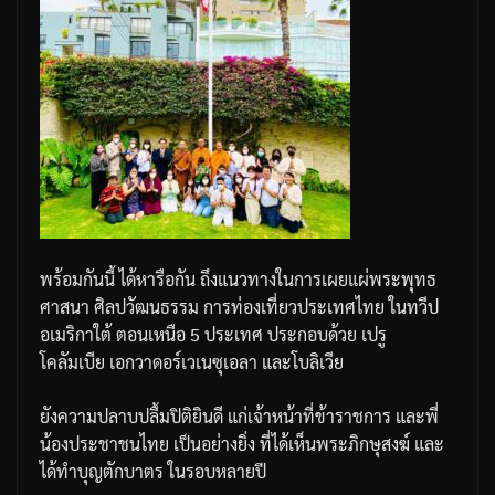
พร้อมกันนี้
ได้หารือกัน
ถึงแนวทางในการเผยแผ่พระพุทธ
ศาสนา
ศิลปวัฒนธรรม
การท่องเที่ยวประเทศไทย
ในทวีป
อเมริกาใต้
ตอนเหนือ
5
ประเทศ
ประกอบด้วย
เปรู
โคลัมเบีย
เอกวาดอร์
เวเนซุเอลา
และโบลิเวีย
ยังความปลาบปลื้มปิติยินดี
แก่เจ้าหน้าที่ข้าราชการ
และพี่
น้องประชาชนไทย
เป็นอย่างยิ่ง
ที่ได้เห็นพระภิกษุสงฆ์
และ
ได้ทำบุญตักบาตร
ในรอบหลายปี