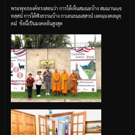
พระพุทธองค์ทรงสอนว่า
การได้เห็นสมณะบ้าง
สมณานญฺจ
ทสฺสนํ
การได้ฟังธรรมบ้าง
กาเลน
ธมฺมสฺสวนํ
เอตมฺมงฺคลมุตฺ
ตมํ
ข้อนี้เป็นมงคลอันสูงสุด