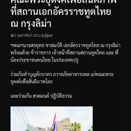
ที่สถานเอกอัครราชทูตไทย
ณ กรุงลิม่า
2 กุมภาพันธ์ 2022
ผู้ดูแล
ฯพณฯนายสรยุทธ
ชาสมบัติ เอกอัครราชทูตไทย
ณ
กรุงลิม่า
พร้อมด้วย
ข้าราชการ
เจ้าหน้าที่
สถานสถานทูตไทย
และ
พี่
น้องประชาชนคนไทย
ในประเทศเปรู
ร่วมกันทำบุญตักบาตร
ถวายภัตตาหารเพล
แก่คณะพระ
ธุดงค์เพื่อสันติภาพโลก
และร่วมกัน
สวดมนต์
ปฏิบัติธรรม