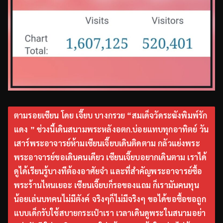
ตามรอยเซียน โดย เจี๊ยบ บางกรวย “สมเด็จวัดระฆังพิมพ์รัก
แดง ” ช่วงนี้เดินสนามพระหลังอตก.บ่อยแทบทุกอาทิตย์ วัน
เสาร์พระอาจารย์ห้ามเซียนเจี๊ยบเดินติดตาม กลัวแย่งพระ
พระอาจารย์ขอเดินคนเดียว เซียนเจี๊ยบอยากเดินตาม เราได้
ดูได้เรียนรู้บางทีต้องอาศัยจำ และที่สำคัญพระอาจารย์ซื้อ
พระร้านไหนเยอะ เซียนเจี๊ยบก็รอของแถม ก็เรามันคนทุน
น้อยเล่นบทคนไม่มีตังค์ จริงๆก็ไม่มีจริงๆ ขอได้ขอซื้อขอถูก
แบบเด็กรับใช้สบายกระเป๋าเรา เวลาเดินดูพระในสนามอย่า