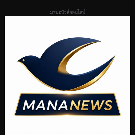
Skip
to
มานะนิวส์ออนไลน์
content