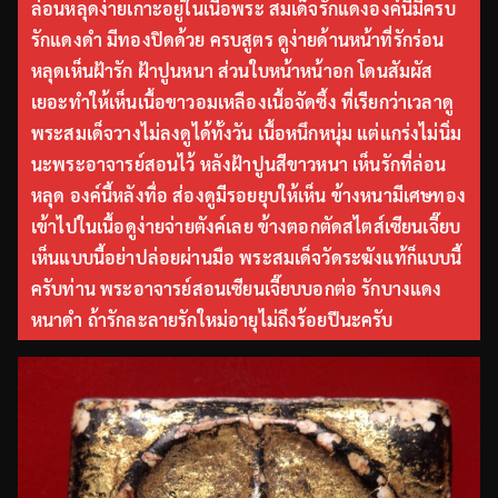
ล่อนหลุดง่ายเกาะอยู่ในเนื้อพระ สมเด็จรักแดงองค์นี้มีครบ
รักแดงดำ มีทองปิดด้วย ครบสูตร ดูง่ายด้านหน้าที่รักร่อน
หลุดเห็นฝ้ารัก ฝ้าปูนหนา ส่วนใบหน้าหน้าอก โดนสัมผัส
เยอะทำให้เห็นเนื้อขาวอมเหลืองเนื้อจัดซึ้ง ที่เรียกว่าเวลาดู
พระสมเด็จวางไม่ลงดูได้ทั้งวัน เนื้อหนึกหนุ่ม แต่แกร่งไม่นิ่ม
นะพระอาจารย์สอนไว้ หลังฝ้าปูนสีขาวหนา เห็นรักที่ล่อน
หลุด องค์นี้หลังทื่อ ส่องดูมีรอยยุบให้เห็น ข้างหนามีเศษทอง
เข้าไปในเนื้อดูง่ายจ่ายตังค์เลย ข้างตอกตัดสไตส์เซียนเจี๊ยบ
เห็นแบบนี้อย่าปล่อยผ่านมือ พระสมเด็จวัดระฆังแท้ก็แบบนี้
ครับท่าน พระอาจารย์สอนเซียนเจี๊ยบบอกต่อ รักบางแดง
หนาดำ ถ้ารักละลายรักใหม่อายุไม่ถึงร้อยปีนะครับ