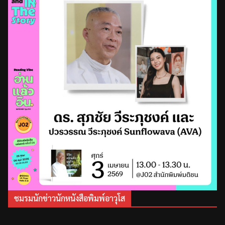
ชมรมนักข่าวนักหนังสือพิมพ์อาวุโส