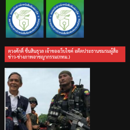
ตวงศักดิ์ ชื่นสินธุวล เจ้าของเว็บไซค์ อดีตประธานชมรมผู้สื่อ
ข่าว-ช่างภาพอาชญากรรม(กทม.)