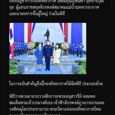
กองบัญชาการกองทัพอากาศ
โดยมีคุณภูษณิศา
อุทยานวุฒิ
กุล
ผู้แทนราชสกุลจักรพงษ์
สมาคมแม่บ้านทหารอากาศ
และนายทหารชั้นผู้ใหญ่
ร่วมในพิธี
ในวาระอันสำคัญยิ่งนี้กองทัพอากาศได้จัดพิธี
ประกอบด้วย
พิธีวางพวงมาลาถวายสักการะพระอนุสาวรีย์
จอมพล
สมเด็จพระเจ้าบรมวงศ์เธอ
เจ้าฟ้าจักรพงษ์ภูวนารถกรมหล
วงพิศณุโลกประชานารถ
พระบิดาแห่งกองทัพอากาศไทย