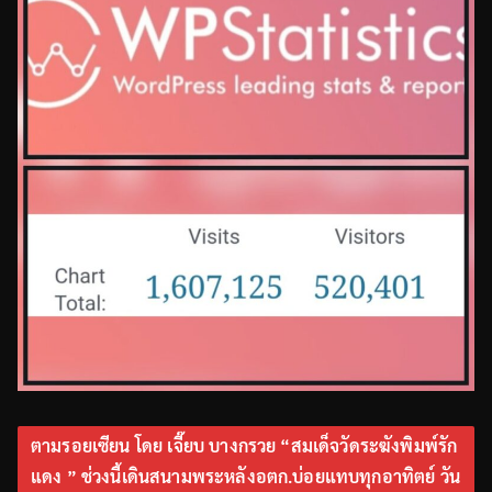
ตามรอยเซียน โดย เจี๊ยบ บางกรวย “สมเด็จวัดระฆังพิมพ์รัก
แดง ” ช่วงนี้เดินสนามพระหลังอตก.บ่อยแทบทุกอาทิตย์ วัน