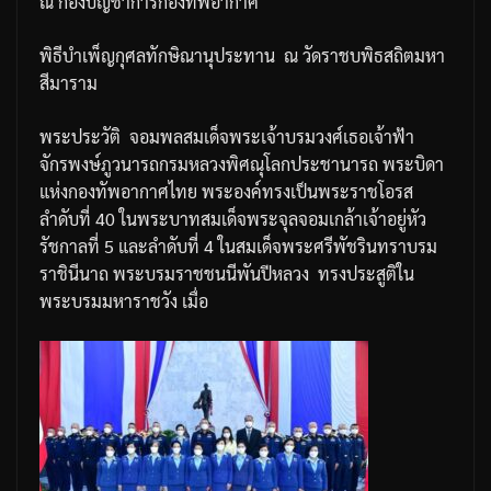
ณ
กองบัญชาการกองทัพอากาศ
พิธีบำเพ็ญกุศลทักษิณานุประทาน
ณ
วัดราชบพิธสถิตมหา
สีมาราม
พระประวัติ
จอมพลสมเด็จพระเจ้าบรมวงศ์เธอเจ้าฟ้า
จักรพงษ์ภูวนารถกรมหลวงพิศณุโลกประชานารถ
พระบิดา
แห่งกองทัพอากาศไทย
พระองค์ทรงเป็นพระราชโอรส
ลำดับที่
40
ในพระบาทสมเด็จพระจุลจอมเกล้าเจ้าอยู่หัว
รัชกาลที่
5
และลำดับที่
4
ในสมเด็จพระศรีพัชรินทราบรม
ราชินีนาถ
พระบรมราชชนนีพันปีหลวง
ทรงประสูติใน
พระบรมมหาราชวัง
เมื่อ