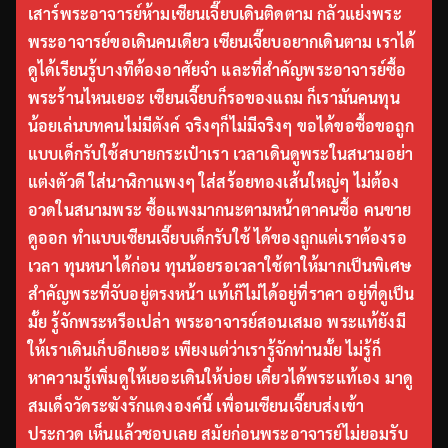
เสาร์พระอาจารย์ห้ามเซียนเจี๊ยบเดินติดตาม กลัวแย่งพระ
พระอาจารย์ขอเดินคนเดียว เซียนเจี๊ยบอยากเดินตาม เราได้
ดูได้เรียนรู้บางทีต้องอาศัยจำ และที่สำคัญพระอาจารย์ซื้อ
พระร้านไหนเยอะ เซียนเจี๊ยบก็รอของแถม ก็เรามันคนทุน
น้อยเล่นบทคนไม่มีตังค์ จริงๆก็ไม่มีจริงๆ ขอได้ขอซื้อขอถูก
แบบเด็กรับใช้สบายกระเป๋าเรา เวลาเดินดูพระในสนามอย่า
แต่งตัวดี ใส่นาฬิกาแพงๆ ใส่สร้อยทองเส้นใหญ่ๆ ไม่ต้อง
อวดในสนามพระ ซื้อแพงมากนะตามหน้าตาคนซื้อ คนขาย
ดูออก ทำแบบเซียนเจี๊ยบเด็กรับใช้ ได้ของถูกแต่เราต้องรอ
เวลา ทุนหนาได้ก่อน ทุนน้อยรอเวลาใช้ตาให้มากเป็นพิเศษ
สำคัญพระที่จับอยู่ตรงหน้า แท้เก๊ไม่ได้อยู่ที่ราคา อยู่ที่ดูเป็น
มั้ย รู้จักพระหรือเปล่า พระอาจารย์สอนเสมอ พระแท้ยังมี
ให้เราเดินเก็บอีกเยอะ เพียงแต่ว่าเรารู้จักท่านมั้ย ไม่รู้ก็
หาความรู้เพิ่มดูให้เยอะเดินให้บ่อย เดี๋ยวได้พระแท้เอง มาดู
สมเด็จวัดระฆังรักแดงองค์นี้ เพื่อนเซียนเจี๊ยบส่งเข้า
ประกวด เห็นแล้วชอบเลย สมัยก่อนพระอาจารย์ไม่ยอมรับ