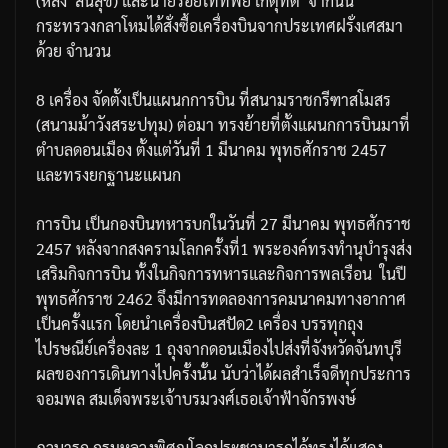
(
หลง
สินสุข
)
และนายร้อยโททิพย์
เกตุทัต
จากนั้น
กระทรวงกลาโหมได้สั่งซื้อเครื่องบินจากประเทศฝรั่งเศสมา
ด้วย
จำนวน
8
เครื่อง
จัดตั้งเป็นแผนกการบิน
ที่สนามราชกรีฑาสโมสร
(
สนามม้าวังสระปทุม
)
ต่อมา
ทรงย้ายที่ตั้งแผนกการบินมาที่
ตำบลดอนเมือง
ตั้งแต่วันที่
1
มีนาคม
พุทธศักราช
2457
และทรงยกฐานะแผนก
การบิน
เป็นกองบินทหารบกในวันที่
27
มีนาคม
พุทธศักราช
2457
หลังจากสงครามโลกครั้งที่
1
พระองค์ทรงทำนุบำรุงส่ง
เสริมกิจการบิน
ทั้งในกิจการทหารและกิจการพลเรือน
ในปี
พุทธศักราช
2462
จึงมีการทดลองการคมนาคมทางอากาศ
เป็นครั้งแรก
โดยนำเครื่องบินสปัด
2
เครื่อง
บรรทุกถุง
ไปรษณีย์เครื่องละ
1
ถุงจากดอนเมืองไปส่งที่จังหวัดจันทบุรี
ผลของการเดินทางไปครั้งนั้น
นับว่าได้ผลสำเร็จดีทุกประการ
จอมพล
สมเด็จพระเจ้าบรมวงศ์เธอเจ้าฟ้าจักรพงษ์
ภูวนารถ
กรมหลวงพิศณุโลกประชานารถได้ทรงได้แสดง