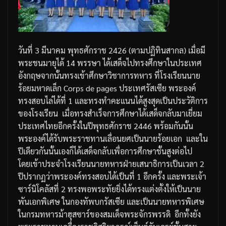
วันที่
3
มีนาคม
พุทธศักราช
2426 (
ตามปฏิทินสากล
)
เมื่อมี
พระชนมายุได้
14
พรรษา
ได้เสด็จไปทรงศึกษาในประเทศ
อังกฤษจากนั้นทรงเข้าศึกษาวิชาการทหาร
ที่โรงเรียนนาย
ร้อยมหาดเล็ก
Corps de pages
ประเทศรัสเซีย
พระองค์
ทรงสอบไล่ได้ที่
1
และทรงทำคะแนนได้สูงสุดเป็นประวัติการ
ของโรงเรียน
เมื่อทรงสำเร็จการศึกษาได้เสด็จกลับมาเยี่ยม
ประเทศไทยอีกครั้งในปีพุทธศักราช
2446
พร้อมกันนั้น
พระองค์ได้รับพระราชทานเลื่อนยศเป็นนายร้อยเอก
และใน
ปีเดียวกันนั้นเองก็ได้เสด็จกลับเพื่อการศึกษาชั้นสูงต่อไป
โดยเข้าประจำโรงเรียนนายทหารฝ่ายเสนาธิการเป็นเวลา
2
ปีปรากฏว่าพระองค์ทรงสอบได้เป็นที่
1
อีกครั้ง
และพระเจ้า
ซาร์นิโคลัสที่
2
ทรงพอพระทัยยิ่งได้ทรงแต่งตั้งให้เป็นนาย
พันเอกพิเศษ
ในกองทัพบกรัสเซีย
และเป็นนายทหารพิเศษ
ในกรมทหารม้าฮุสซาร์ของสมเด็จพระจักรพรรดิ
อีกทั้งยัง