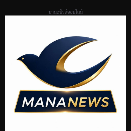
Skip
to
มานะนิวส์ออนไลน์
content