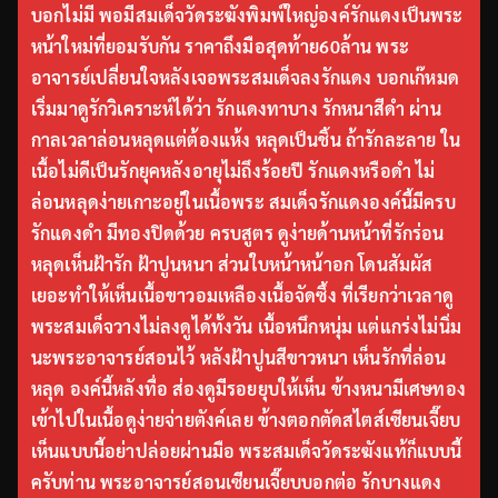
บอกไม่มี พอมีสมเด็จวัดระฆังพิมพ์ใหญ่องค์รักแดงเป็นพระ
หน้าใหม่ที่ยอมรับกัน ราคาถึงมือสุดท้าย60ล้าน พระ
อาจารย์เปลี่ยนใจหลังเจอพระสมเด็จลงรักแดง บอกเก๊หมด
เริ่มมาดูรักวิเคราะห์ได้ว่า รักแดงทาบาง รักหนาสีดำ ผ่าน
กาลเวลาล่อนหลุดแต่ต้องแห้ง หลุดเป็นชิ้น ถ้ารักละลาย ใน
เนื้อไม่ดีเป็นรักยุคหลังอายุไม่ถึงร้อยปี รักแดงหรือดำ ไม่
ล่อนหลุดง่ายเกาะอยู่ในเนื้อพระ สมเด็จรักแดงองค์นี้มีครบ
รักแดงดำ มีทองปิดด้วย ครบสูตร ดูง่ายด้านหน้าที่รักร่อน
หลุดเห็นฝ้ารัก ฝ้าปูนหนา ส่วนใบหน้าหน้าอก โดนสัมผัส
เยอะทำให้เห็นเนื้อขาวอมเหลืองเนื้อจัดซึ้ง ที่เรียกว่าเวลาดู
พระสมเด็จวางไม่ลงดูได้ทั้งวัน เนื้อหนึกหนุ่ม แต่แกร่งไม่นิ่ม
นะพระอาจารย์สอนไว้ หลังฝ้าปูนสีขาวหนา เห็นรักที่ล่อน
หลุด องค์นี้หลังทื่อ ส่องดูมีรอยยุบให้เห็น ข้างหนามีเศษทอง
เข้าไปในเนื้อดูง่ายจ่ายตังค์เลย ข้างตอกตัดสไตส์เซียนเจี๊ยบ
เห็นแบบนี้อย่าปล่อยผ่านมือ พระสมเด็จวัดระฆังแท้ก็แบบนี้
ครับท่าน พระอาจารย์สอนเซียนเจี๊ยบบอกต่อ รักบางแดง