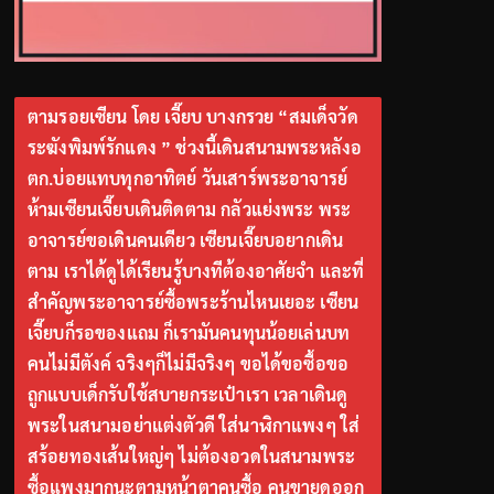
ตามรอยเซียน โดย เจี๊ยบ บางกรวย “สมเด็จวัด
ระฆังพิมพ์รักแดง ” ช่วงนี้เดินสนามพระหลังอ
ตก.บ่อยแทบทุกอาทิตย์ วันเสาร์พระอาจารย์
ห้ามเซียนเจี๊ยบเดินติดตาม กลัวแย่งพระ พระ
อาจารย์ขอเดินคนเดียว เซียนเจี๊ยบอยากเดิน
ตาม เราได้ดูได้เรียนรู้บางทีต้องอาศัยจำ และที่
สำคัญพระอาจารย์ซื้อพระร้านไหนเยอะ เซียน
เจี๊ยบก็รอของแถม ก็เรามันคนทุนน้อยเล่นบท
คนไม่มีตังค์ จริงๆก็ไม่มีจริงๆ ขอได้ขอซื้อขอ
ถูกแบบเด็กรับใช้สบายกระเป๋าเรา เวลาเดินดู
พระในสนามอย่าแต่งตัวดี ใส่นาฬิกาแพงๆ ใส่
สร้อยทองเส้นใหญ่ๆ ไม่ต้องอวดในสนามพระ
ซื้อแพงมากนะตามหน้าตาคนซื้อ คนขายดูออก