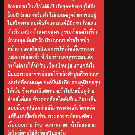
รักละลาย ในเนื้อไม่ดีเป็นรักยุคหลังอายุไม่ถึง
ร้อยปี รักแดงหรือดำ ไม่ล่อนหลุดง่ายเกาะอยู่
ในเนื้อพระ สมเด็จรักแดงองค์นี้มีครบ รักแดง
ดำ มีทองปิดด้วย ครบสูตร ดูง่ายด้านหน้าที่รัก
ร่อนหลุดเห็นฝ้ารัก ฝ้าปูนหนา ส่วนใบหน้า
หน้าอก โดนสัมผัสเยอะทำให้เห็นเนื้อขาวอม
เหลืองเนื้อจัดซึ้ง ที่เรียกว่าเวลาดูพระสมเด็จ
วางไม่ลงดูได้ทั้งวัน เนื้อหนึกหนุ่ม แต่แกร่งไม่
นิ่มนะพระอาจารย์สอนไว้ หลังฝ้าปูนสีขาวหนา
เห็นรักที่ล่อนหลุด องค์นี้หลังทื่อ ส่องดูมีรอยยุบ
ให้เห็น ข้างหนามีเศษทองเข้าไปในเนื้อดูง่าย
จ่ายตังค์เลย ข้างตอกตัดสไตส์เซียนเจี๊ยบ เห็น
แบบนี้อย่าปล่อยผ่านมือ พระสมเด็จวัดระฆัง
แท้ก็แบบนี้ครับท่าน พระอาจารย์สอนเซียน
เจี๊ยบบอกต่อ รักบางแดงหนาดำ ถ้ารักละลาย
รักใหม่อายุไม่ถึงร้อยปีนะครับ