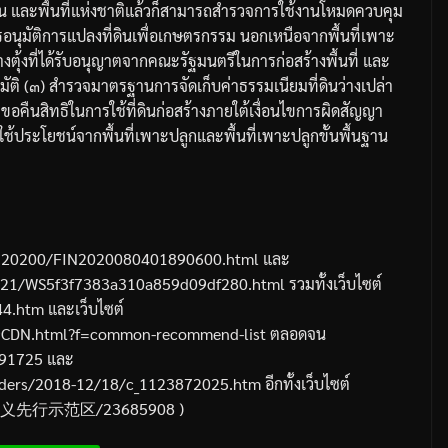
ิน
และพื้นที่แห่งชาติแล้วก็สามารถสำรวจการใช้งานโหมดควบคุม
อนุมัติการแปลงที่ดินเพื่อเกษตรกรรม
นอกเหนือจากพื้นที่เพาะ
งตุ้งที่ได้รับอนุญาตจากคณะรัฐมนตรีในการก่อสร้างพื้นที่
และ
ัติ
(
๓
)
สำรวจมาตรฐานการจัดเก็บค่าธรรมเนียมที่ดินว่างเปล่า
คืนสิทธิในการใช้ที่ดินก่อสร้างภายใต้เงื่อนไขการผิดสัญญา
ประโยชน์จากพื้นที่เพาะปลูกและพื้นที่เพาะปลูกขั้นพื้นฐาน
IN20200/FIN2020080401890600.html
และ
08/21/WS5f3f7383a310a859d09df280.html
รวมทั้งเว็บไซต์
44.htm
และเว็บไซต์
69CDN.html?f=common-recommend-list
ตลอดจน
391725
และ
eaders/2018-12/18/c_1123872025.htm
อีกทั้งเว็บไซต์
义先行示范区
/23685908 )