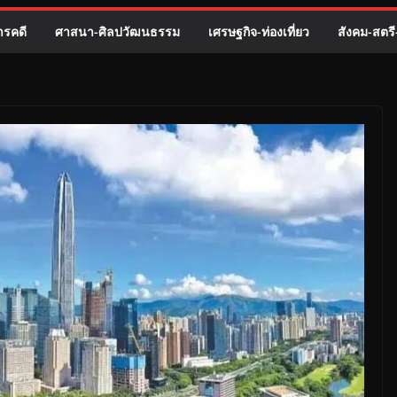
รคดี
ศาสนา-ศิลปวัฒนธรรม
เศรษฐกิจ-ท่องเที่ยว
สังคม-สตร