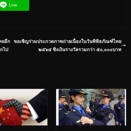
Line
ทยอีก
ขอเชิญร่วมประกวดภาพถ่ายเนื่องในวันพิพิธภัณฑ์ไทย
อกไป
๒๕๖๕ ชิงเงินรางวัลรวมกว่า ๕๐,๐๐๐บาท