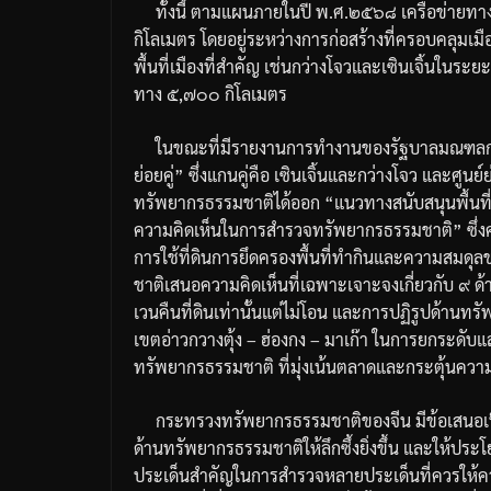
ทั้งนี้
ตามแผนภายในปี
พ
.
ศ
.
๒๕๖๘
เครือข่ายท
กิโลเมตร
โดยอยู่ระหว่างการก่อสร้างที่ครอบคลุมเมื
พื้นที่เมืองที่สำคัญ
เช่น
กว่างโจวและเซินเจิ้นในระย
ทาง
๕
,
๗๐๐
กิโลเมตร
ในขณะที่มีรายงานการทำงานของรัฐบาลมณฑลก
ย่อยคู่
”
ซึ่งแกนคู่คือ
เซินเจิ้นและกว่างโจว
และศูนย์ย่
ทรัพยากรธรรมชาติได้ออก
“
แนวทางสนับสนุนพื้นที่
ความคิดเห็นในการสำรวจทรัพยากรธรรมชาติ
”
ซึ่
การใช้ที่ดินการยึดครองพื้นที่ทำกินและความสม
ชาติ
เสนอความคิดเห็นที่เฉพาะเจาะจงเกี่ยวกับ
๙
ด้
เวนคืนที่ดินเท่านั้นแต่ไม่โอน
และการปฏิรูปด้านทรัพ
เขตอ่าวกวางตุ้ง
–
ฮ่องกง
–
มาเก๊า
ในการยกระดับแ
ทรัพยากรธรรมชาติ
ที่มุ่งเน้นตลาดและกระตุ้นคว
กระทรวงทรัพยากรธรรมชาติของจีน
มีข้อเสนอ
ด้านทรัพยากรธรรมชาติให้ลึกซึ้งยิ่งขึ้น
และให้ประโย
ประเด็นสำคัญในการสำรวจหลายประเด็นที่ควรให้