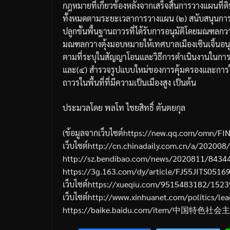
กฎหมายที่เกี่ยวข้องหลังจากเสร็จสิ้นการวางแผนที่ด
ทั้งหมดตามระยะเวลาการวางแผน
(
๒
)
สนับสนุนการ
ปลูกขั้นพื้นฐานถาวรที่ได้รับการอนุมัติโดยมณฑลกวา
มณฑลกวางตุ้งมอบหมายให้เทศบาลเมืองเซินเจิ้นอนุม
ตามที่ระบุในสัญญาโอนและวิธีการดำเนินงานในการขอ
และ
(
๔
)
สำรวจรูปแบบใหม่ของการคุ้มครองและการใช้
ถาวรในพื้นที่ที่มีความเป็นเมืองสูง
เป็นต้น
ประมวลโดย
พลโท
ไชยสิทธิ์
ตันตยกุล
(
ข้อมูลจากเว็บไซต์
https://new.qq.com/omn/F
เว็บไซต์
http://cn.chinadaily.com.cn/a/2020
http://sz.bendibao.com/news/2020811/8434
https://3g.163.com/dy/article/FJ55JITS051
เว็บไซต์
https://xueqiu.com/9515483182/152
เว็บไซต์
http://www.xinhuanet.com/politics/l
https://baike.baidu.com/item/
中国特色社会主