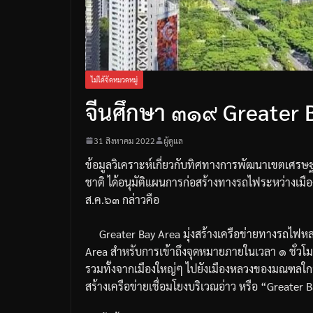
ไม่ได้จัดหมวดหมู่
จีนศึกษา ๓๑๙ Greater 
31 สิงหาคม 2022
ผู้ดูแล
ข้อมูลวิเคราะห์เกี่ยวกับทิศทางการพัฒนาเขตเศรษฐก
ชาติ
ได้อนุมัติแผนการก่อสร้างทางรถไฟระหว่างเมือ
ส
.
ค
.
๖๓
กล่าวคือ
Greater Bay Area
มุ่งสร้างเครือข่ายทางรถไฟห
Area
สำหรับการเข้าถึงจุดหมายภายในเวลา
๑
ชั่ว
รวมทั้งจากเมืองใหญ่
ๆ
ไปยังเมืองหลวงของมณฑลใกล้
สร้างเครือข่ายเชื่อมโยงบริเวณอ่าว
หรือ
“Greater B