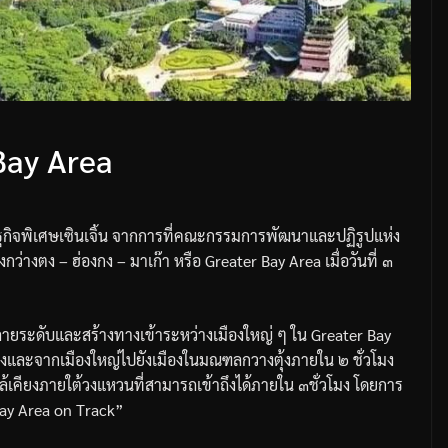
Bay Area
ิจพิเศษเซินเจิ้น
จากการที่คณะกรรมการพัฒนาและปฏิรูปแห่ง
งกว่างตง
–
ฮ่องกง
–
มาเก๊า
หรือ
Greater Bay Area
เมื่อวันที่
๓
ลายระดับและสร้างทางเข้าระหว่างเมืองใหญ่
ๆ
ใน
Greater Bay
โมงและจากเมืองใหญ่ไปยังเมืองในมณฑลกวางตุ้งภายใน
๒
ชั่วโมง
เคียงภายใต้วงแหวนที่สามารถเข้าถึงได้ภายใน
๓
ชั่วโมง
โดยการ
ay Area on Track”