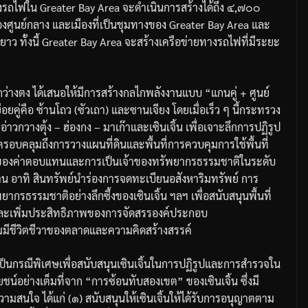
างรถไฟใน
Greater Bay Area
จะดำเนินการสร้างได้ถึง
๔
,
๗๐๐
องศูนย์กลาง
และเมืองที่เป็นชุมทางของ
Greater Bay Area
และ
ะยาว
ทั้งนี้
Greater Bay Area
จะสร้างเครือข่ายทางรถไฟที่มีระยะ
ว่างตง
ได้เสนอให้มีการสร้างกลไกพลังงานแบบ
“
แกนคู่
+
ศูนย์
อยคู่คือ
ซ้านโถว
(
ซัวเถา
)
และซานเจียง
โดยเมื่อเร็ว
ๆ
นี้กระทรวง
อ่าวกวางตุ้ง
–
ฮ่องกง
–
มาเก๊าและเซินเจิ้น
เพื่อเจาะลึกการปฏิรูป
งครอบคลุมถึงการวางแผนที่ดินและพื้นที่การควบคุมการใช้พื้นที่
ดุลของค่าตอบแทนและการเป็นเจ้าของทรัพยากรธรรมชาติในระดับ
าน
อาทิ
สินทรัพย์นำร่องการจดทะเบียนอสังหาริมทรัพย์
การ
ยากรธรรมชาติอย่างลึกซึ้งของเซินเจิ้น
ฯลฯ
เพื่อสนับสนุนพื้นที่
ละเพิ่มประสิทธิภาพของการจัดสรรองค์ประกอบ
ามมีชีวิตชีวาของตลาดและความคิดสร้างสรรค์
เป็นกรณีพิเศษเพื่อสนับสนุนเซินเจิ้นในการปฏิรูปและการสำรวจใน
ชน์อย่างเต็มที่จาก
“
การซ้อนทับสองเขต
”
ของเซินเจิ้น
ซึ่งมี
ความสนใจ
ได้แก่
(
๑
)
สนับสนุนให้เซินเจิ้นให้ได้รับการอนุญาตตาม