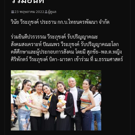
23 พฤษภาคม 2022
ผู้ดูแล
วินัย
วีระภุชงค์
ประธาน
กก
.
บ
.
ไทยนครพัฒนา
จำกัด
ร่วมยินดีปวรวรรณ
วีระภุชงค์
รับปริญญาคณะ
สังคมสงเคราะห์
ปัณณพร วีระ
ภุชงค์
รับปริญญาคณะโลก
คดีศึกษาและผู้ประกอบการสังคม
โดยมี
สุภชัย
–
พล
.
ต
.
หญิง
ศิริพักตร์
วีระภุชงค์
บิดา
–
มารดา
เข้าร่วม
ที่
ม
.
ธรรมศาสตร์