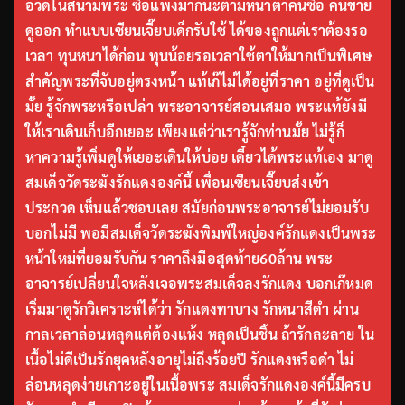
อวดในสนามพระ ซื้อแพงมากนะตามหน้าตาคนซื้อ คนขาย
ดูออก ทำแบบเซียนเจี๊ยบเด็กรับใช้ ได้ของถูกแต่เราต้องรอ
เวลา ทุนหนาได้ก่อน ทุนน้อยรอเวลาใช้ตาให้มากเป็นพิเศษ
สำคัญพระที่จับอยู่ตรงหน้า แท้เก๊ไม่ได้อยู่ที่ราคา อยู่ที่ดูเป็น
มั้ย รู้จักพระหรือเปล่า พระอาจารย์สอนเสมอ พระแท้ยังมี
ให้เราเดินเก็บอีกเยอะ เพียงแต่ว่าเรารู้จักท่านมั้ย ไม่รู้ก็
หาความรู้เพิ่มดูให้เยอะเดินให้บ่อย เดี๋ยวได้พระแท้เอง มาดู
สมเด็จวัดระฆังรักแดงองค์นี้ เพื่อนเซียนเจี๊ยบส่งเข้า
ประกวด เห็นแล้วชอบเลย สมัยก่อนพระอาจารย์ไม่ยอมรับ
บอกไม่มี พอมีสมเด็จวัดระฆังพิมพ์ใหญ่องค์รักแดงเป็นพระ
หน้าใหม่ที่ยอมรับกัน ราคาถึงมือสุดท้าย60ล้าน พระ
อาจารย์เปลี่ยนใจหลังเจอพระสมเด็จลงรักแดง บอกเก๊หมด
เริ่มมาดูรักวิเคราะห์ได้ว่า รักแดงทาบาง รักหนาสีดำ ผ่าน
กาลเวลาล่อนหลุดแต่ต้องแห้ง หลุดเป็นชิ้น ถ้ารักละลาย ใน
เนื้อไม่ดีเป็นรักยุคหลังอายุไม่ถึงร้อยปี รักแดงหรือดำ ไม่
ล่อนหลุดง่ายเกาะอยู่ในเนื้อพระ สมเด็จรักแดงองค์นี้มีครบ