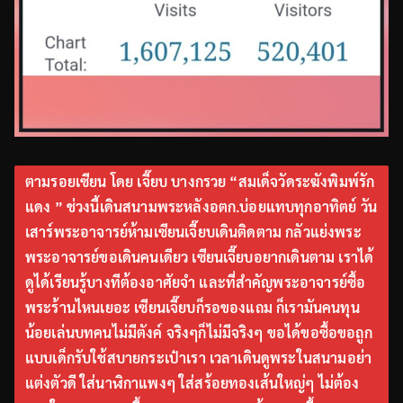
ตามรอยเซียน โดย เจี๊ยบ บางกรวย “สมเด็จวัดระฆังพิมพ์รัก
แดง ” ช่วงนี้เดินสนามพระหลังอตก.บ่อยแทบทุกอาทิตย์ วัน
เสาร์พระอาจารย์ห้ามเซียนเจี๊ยบเดินติดตาม กลัวแย่งพระ
พระอาจารย์ขอเดินคนเดียว เซียนเจี๊ยบอยากเดินตาม เราได้
ดูได้เรียนรู้บางทีต้องอาศัยจำ และที่สำคัญพระอาจารย์ซื้อ
พระร้านไหนเยอะ เซียนเจี๊ยบก็รอของแถม ก็เรามันคนทุน
น้อยเล่นบทคนไม่มีตังค์ จริงๆก็ไม่มีจริงๆ ขอได้ขอซื้อขอถูก
แบบเด็กรับใช้สบายกระเป๋าเรา เวลาเดินดูพระในสนามอย่า
แต่งตัวดี ใส่นาฬิกาแพงๆ ใส่สร้อยทองเส้นใหญ่ๆ ไม่ต้อง