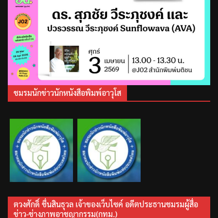
ชมรมนักข่าวนักหนังสือพิมพ์อาวุโส
ตวงศักดิ์ ชื่นสินธุวล เจ้าของเว็บไซค์ อดีตประธานชมรมผู้สื่อ
ข่าว-ช่างภาพอาชญากรรม(กทม.)