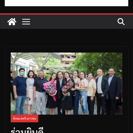
สังคม-สตรี-เยาวชน
ร่วมยินดี