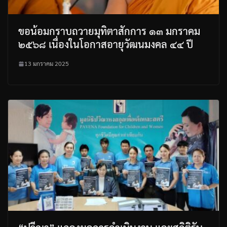
ขอน้อมกราบถวายมุทิตาสักการ ๑๓ มกราคม
๒๕๖๘ เนื่องในโอกาสอายุวัฒนมงคล ๔๔ ปี
13 มกราคม 2025