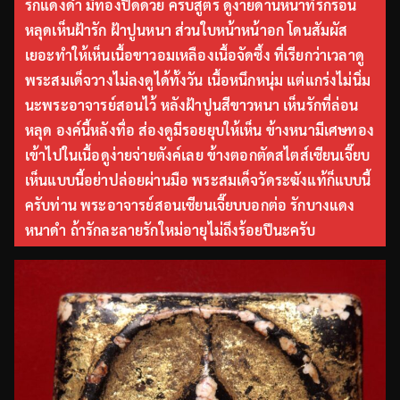
รักแดงดำ มีทองปิดด้วย ครบสูตร ดูง่ายด้านหน้าที่รักร่อน
หลุดเห็นฝ้ารัก ฝ้าปูนหนา ส่วนใบหน้าหน้าอก โดนสัมผัส
เยอะทำให้เห็นเนื้อขาวอมเหลืองเนื้อจัดซึ้ง ที่เรียกว่าเวลาดู
พระสมเด็จวางไม่ลงดูได้ทั้งวัน เนื้อหนึกหนุ่ม แต่แกร่งไม่นิ่ม
นะพระอาจารย์สอนไว้ หลังฝ้าปูนสีขาวหนา เห็นรักที่ล่อน
หลุด องค์นี้หลังทื่อ ส่องดูมีรอยยุบให้เห็น ข้างหนามีเศษทอง
เข้าไปในเนื้อดูง่ายจ่ายตังค์เลย ข้างตอกตัดสไตส์เซียนเจี๊ยบ
เห็นแบบนี้อย่าปล่อยผ่านมือ พระสมเด็จวัดระฆังแท้ก็แบบนี้
ครับท่าน พระอาจารย์สอนเซียนเจี๊ยบบอกต่อ รักบางแดง
หนาดำ ถ้ารักละลายรักใหม่อายุไม่ถึงร้อยปีนะครับ