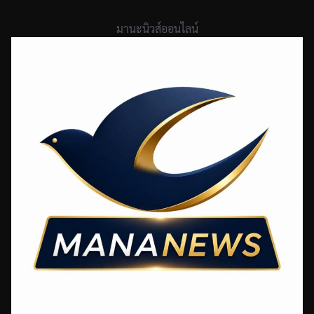
Skip
to
มานะนิวส์ออนไลน์
content