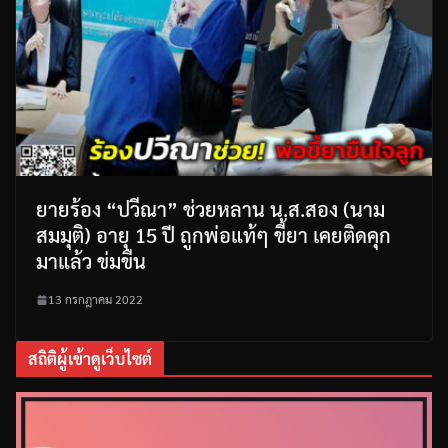
ยายร้อง “ปวีณา” ช่วยหลาน น.ส.สอง (นาม
สมมุติ) อายุ 15 ปี ถูกพ่อแท้ๆ ขี้ยา เคยติดคุก
มาแล้ว ข่มขืน
13 กรกฎาคม 2022
สถิติผู้เข้าดูเว็บไซต์