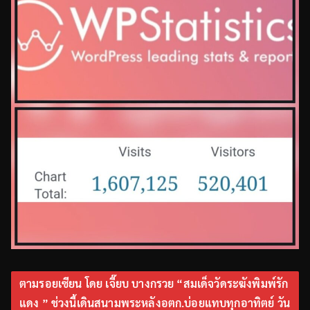
ตามรอยเซียน โดย เจี๊ยบ บางกรวย “สมเด็จวัดระฆังพิมพ์รัก
แดง ” ช่วงนี้เดินสนามพระหลังอตก.บ่อยแทบทุกอาทิตย์ วัน