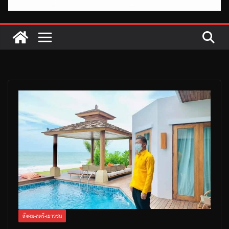
สังคม-สตรี-เยาวชน