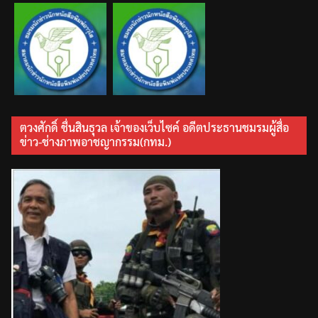
ตวงศักดิ์ ชื่นสินธุวล เจ้าของเว็บไซค์ อดีตประธานชมรมผู้สื่อ
ข่าว-ช่างภาพอาชญากรรม(กทม.)