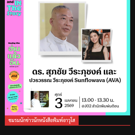
ชมรมนักข่าวนักหนังสือพิมพ์อาวุโส