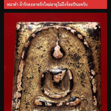
หนาดำ ถ้ารักละลายรักใหม่อายุไม่ถึงร้อยปีนะครับ