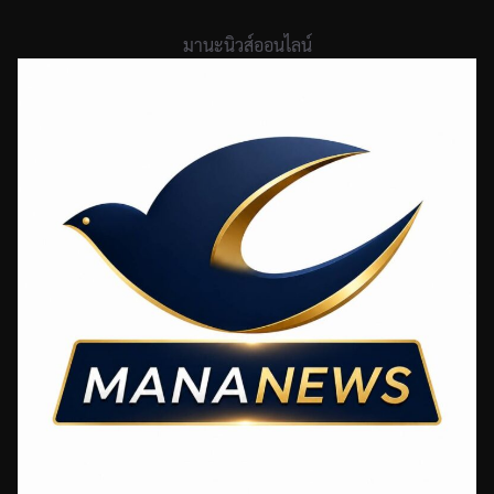
Skip
to
มานะนิวส์ออนไลน์
content