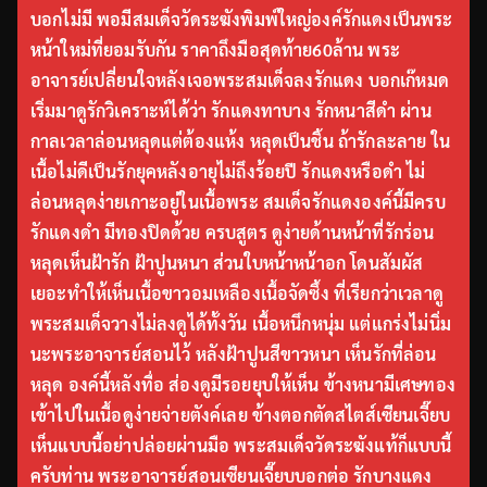
บอกไม่มี พอมีสมเด็จวัดระฆังพิมพ์ใหญ่องค์รักแดงเป็นพระ
หน้าใหม่ที่ยอมรับกัน ราคาถึงมือสุดท้าย60ล้าน พระ
อาจารย์เปลี่ยนใจหลังเจอพระสมเด็จลงรักแดง บอกเก๊หมด
เริ่มมาดูรักวิเคราะห์ได้ว่า รักแดงทาบาง รักหนาสีดำ ผ่าน
กาลเวลาล่อนหลุดแต่ต้องแห้ง หลุดเป็นชิ้น ถ้ารักละลาย ใน
เนื้อไม่ดีเป็นรักยุคหลังอายุไม่ถึงร้อยปี รักแดงหรือดำ ไม่
ล่อนหลุดง่ายเกาะอยู่ในเนื้อพระ สมเด็จรักแดงองค์นี้มีครบ
รักแดงดำ มีทองปิดด้วย ครบสูตร ดูง่ายด้านหน้าที่รักร่อน
หลุดเห็นฝ้ารัก ฝ้าปูนหนา ส่วนใบหน้าหน้าอก โดนสัมผัส
เยอะทำให้เห็นเนื้อขาวอมเหลืองเนื้อจัดซึ้ง ที่เรียกว่าเวลาดู
พระสมเด็จวางไม่ลงดูได้ทั้งวัน เนื้อหนึกหนุ่ม แต่แกร่งไม่นิ่ม
นะพระอาจารย์สอนไว้ หลังฝ้าปูนสีขาวหนา เห็นรักที่ล่อน
หลุด องค์นี้หลังทื่อ ส่องดูมีรอยยุบให้เห็น ข้างหนามีเศษทอง
เข้าไปในเนื้อดูง่ายจ่ายตังค์เลย ข้างตอกตัดสไตส์เซียนเจี๊ยบ
เห็นแบบนี้อย่าปล่อยผ่านมือ พระสมเด็จวัดระฆังแท้ก็แบบนี้
ครับท่าน พระอาจารย์สอนเซียนเจี๊ยบบอกต่อ รักบางแดง