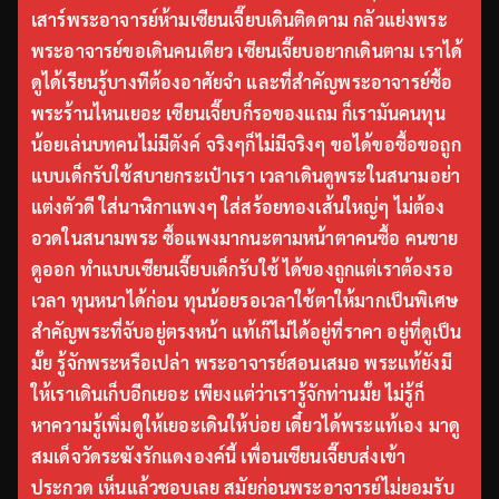
เสาร์พระอาจารย์ห้ามเซียนเจี๊ยบเดินติดตาม กลัวแย่งพระ
พระอาจารย์ขอเดินคนเดียว เซียนเจี๊ยบอยากเดินตาม เราได้
ดูได้เรียนรู้บางทีต้องอาศัยจำ และที่สำคัญพระอาจารย์ซื้อ
พระร้านไหนเยอะ เซียนเจี๊ยบก็รอของแถม ก็เรามันคนทุน
น้อยเล่นบทคนไม่มีตังค์ จริงๆก็ไม่มีจริงๆ ขอได้ขอซื้อขอถูก
แบบเด็กรับใช้สบายกระเป๋าเรา เวลาเดินดูพระในสนามอย่า
แต่งตัวดี ใส่นาฬิกาแพงๆ ใส่สร้อยทองเส้นใหญ่ๆ ไม่ต้อง
อวดในสนามพระ ซื้อแพงมากนะตามหน้าตาคนซื้อ คนขาย
ดูออก ทำแบบเซียนเจี๊ยบเด็กรับใช้ ได้ของถูกแต่เราต้องรอ
เวลา ทุนหนาได้ก่อน ทุนน้อยรอเวลาใช้ตาให้มากเป็นพิเศษ
สำคัญพระที่จับอยู่ตรงหน้า แท้เก๊ไม่ได้อยู่ที่ราคา อยู่ที่ดูเป็น
มั้ย รู้จักพระหรือเปล่า พระอาจารย์สอนเสมอ พระแท้ยังมี
ให้เราเดินเก็บอีกเยอะ เพียงแต่ว่าเรารู้จักท่านมั้ย ไม่รู้ก็
หาความรู้เพิ่มดูให้เยอะเดินให้บ่อย เดี๋ยวได้พระแท้เอง มาดู
สมเด็จวัดระฆังรักแดงองค์นี้ เพื่อนเซียนเจี๊ยบส่งเข้า
ประกวด เห็นแล้วชอบเลย สมัยก่อนพระอาจารย์ไม่ยอมรับ