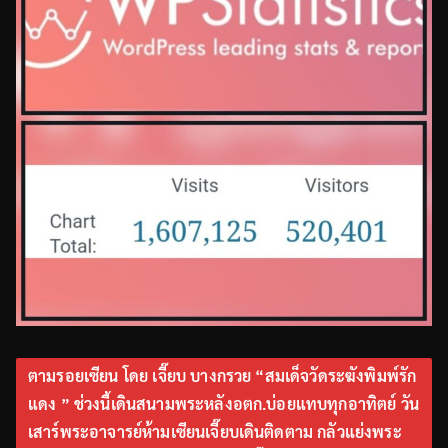
ตามรอยเซียน โดย เจี๊ยบ บางกรวย “สมเด็จวัดระฆังพิมพ์รัก
แดง ” ช่วงนี้เดินสนามพระหลังอตก.บ่อยแทบทุกอาทิตย์ วัน
เสาร์พระอาจารย์ห้ามเซียนเจี๊ยบเดินติดตาม กลัวแย่งพระ