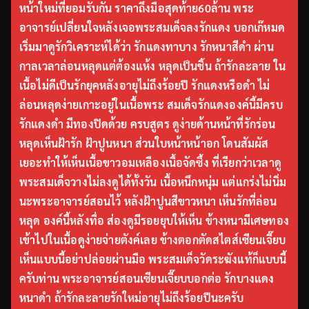
หน้าใหม่ที่ยอมรับกัน ราคาถึงมือสุดท้าย60ล้าน พระ
อาจารย์เปลี่ยนใจหลังเจอพระสมเด็จลงรักแดง บอกเก๊หมด
เริ่มมาดูรักวิเคราะห์ได้ว่า รักแดงทาบาง รักหนาสีดำ ผ่าน
กาลเวลาล่อนหลุดแต่ต้องแห้ง หลุดเป็นชิ้น ถ้ารักละลาย ใน
เนื้อไม่ดีเป็นรักยุคหลังอายุไม่ถึงร้อยปี รักแดงหรือดำ ไม่
ล่อนหลุดง่ายเกาะอยู่ในเนื้อพระ สมเด็จรักแดงองค์นี้มีครบ
รักแดงดำ มีทองปิดด้วย ครบสูตร ดูง่ายด้านหน้าที่รักร่อน
หลุดเห็นฝ้ารัก ฝ้าปูนหนา ส่วนใบหน้าหน้าอก โดนสัมผัส
เยอะทำให้เห็นเนื้อขาวอมเหลืองเนื้อจัดซึ้ง ที่เรียกว่าเวลาดู
พระสมเด็จวางไม่ลงดูได้ทั้งวัน เนื้อหนึกหนุ่ม แต่แกร่งไม่นิ่ม
นะพระอาจารย์สอนไว้ หลังฝ้าปูนสีขาวหนา เห็นรักที่ล่อน
หลุด องค์นี้หลังทื่อ ส่องดูมีรอยยุบให้เห็น ข้างหนามีเศษทอง
เข้าไปในเนื้อดูง่ายจ่ายตังค์เลย ข้างตอกตัดสไตส์เซียนเจี๊ยบ
เห็นแบบนี้อย่าปล่อยผ่านมือ พระสมเด็จวัดระฆังแท้ก็แบบนี้
ครับท่าน พระอาจารย์สอนเซียนเจี๊ยบบอกต่อ รักบางแดง
หนาดำ ถ้ารักละลายรักใหม่อายุไม่ถึงร้อยปีนะครับ