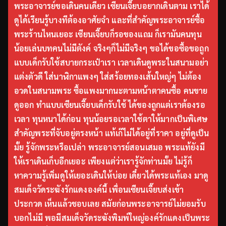
พระอาจารย์ขอเดินคนเดียว เซียนเจี๊ยบอยากเดินตาม เราได้
ดูได้เรียนรู้บางทีต้องอาศัยจำ และที่สำคัญพระอาจารย์ซื้อ
พระร้านไหนเยอะ เซียนเจี๊ยบก็รอของแถม ก็เรามันคนทุน
น้อยเล่นบทคนไม่มีตังค์ จริงๆก็ไม่มีจริงๆ ขอได้ขอซื้อขอถูก
แบบเด็กรับใช้สบายกระเป๋าเรา เวลาเดินดูพระในสนามอย่า
แต่งตัวดี ใส่นาฬิกาแพงๆ ใส่สร้อยทองเส้นใหญ่ๆ ไม่ต้อง
อวดในสนามพระ ซื้อแพงมากนะตามหน้าตาคนซื้อ คนขาย
ดูออก ทำแบบเซียนเจี๊ยบเด็กรับใช้ ได้ของถูกแต่เราต้องรอ
เวลา ทุนหนาได้ก่อน ทุนน้อยรอเวลาใช้ตาให้มากเป็นพิเศษ
สำคัญพระที่จับอยู่ตรงหน้า แท้เก๊ไม่ได้อยู่ที่ราคา อยู่ที่ดูเป็น
มั้ย รู้จักพระหรือเปล่า พระอาจารย์สอนเสมอ พระแท้ยังมี
ให้เราเดินเก็บอีกเยอะ เพียงแต่ว่าเรารู้จักท่านมั้ย ไม่รู้ก็
หาความรู้เพิ่มดูให้เยอะเดินให้บ่อย เดี๋ยวได้พระแท้เอง มาดู
สมเด็จวัดระฆังรักแดงองค์นี้ เพื่อนเซียนเจี๊ยบส่งเข้า
ประกวด เห็นแล้วชอบเลย สมัยก่อนพระอาจารย์ไม่ยอมรับ
บอกไม่มี พอมีสมเด็จวัดระฆังพิมพ์ใหญ่องค์รักแดงเป็นพระ