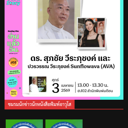
ชมรมนักข่าวนักหนังสือพิมพ์อาวุโส