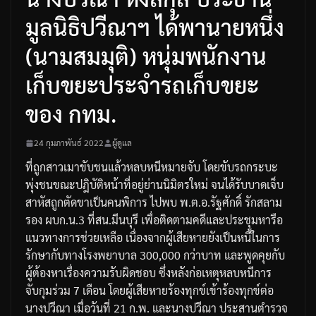
มูลนิธิปวีณาฯ ได้พานายหนึ่ง
(นามสมมุติ) หนุ่มพนักงาน
เก็บขยะประจำรถเก็บขยะ
ของ กทม.
24 กุมภาพันธ์ 2022
ผู้ดูแล
ที่ถูกสาวเมาขับชนแล้วหลบหนีหมายจับ
โดยขับรถกระบะ
พุ่งชนขณะปฎิบัติหน้าที่อยู่ย่านนิมิตรใหม่
จนได้รับบาดเจ็บ
สาหัสถูกตัดขาเป็นคนพิการ
ไปพบ
พ
.
ต
.
อ
.
รัฐศักดิ์
รักสลาม
รอง
ผบก
.
น
.3
ที่สน
.
มีนบุรี
เพื่อติดตามคดีและประชุมหารือ
แนวทางการช่วยเหลือ
เนื่องจากผู้เสียหายยังเป็นหนี้ในการ
รักษากับทางโรงพยาบาล
300,000
กว่าบาท
และพูดคุยกับ
ผู้ต้องหาเรื่องความรับผิดชอบ
ซึ่งหลังก่อเหตุหลบหนีการ
จับกุมร่วม
7
เดือน
โดยผู้เสียหายร้องทุกข์เข้าร้องทุกข์ต่อ
นางปวีณา
เมื่อวันที่
21
ก
.
พ
.
และนางปวีณา
ประสานตำรวจ