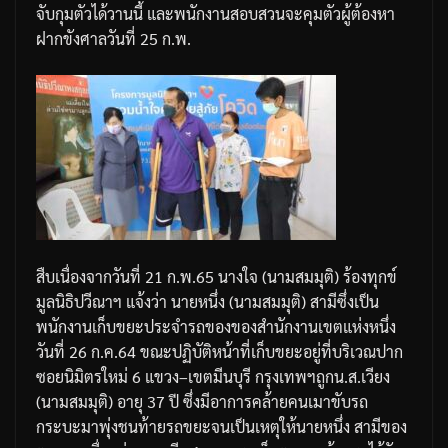
จับกุมตัวได้วานนี้
และพนักงานสอบสวนจะคุมตัวผู้ต้องหา
ฝากขังศาลวันที่
25
ก
.
พ
.
สืบเนื่องจากวันที่
21
ก
.
พ
.65
นางใจ
(
นามสมมุติ
)
ร้องทุกข์
มูลนิธิปวีณาฯ
แจ้งว่า
นายหนึ่ง
(
นามสมมุติ
)
สามีซึ่งเป็น
พนักงานเก็บขยะประจำรถของของสำนักงานเขตแห่งหนึ่ง
วันที่
26
ก
.
ค
.64
ขณะปฏิบัติหน้าที่เก็บขยะอยู่ที่บริเวณปาก
ซอยนิมิตรใหม่
6
แขวง
–
เขตมีนบุรี
กรุงเทพฯ
ถูกน
.
ส
.
เวียง
(
นามสมมุติ
)
อายุ
37
ปี
ซึ่งมีอาการคล้ายคนเมาขับรถ
กระบะมาพุ่งชนท้ายรถขยะจนเป็นเหตุให้นายหนึ่ง
สามีของ