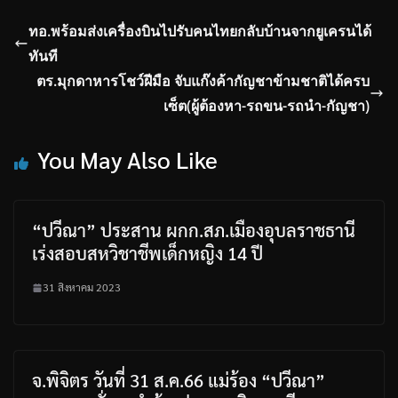
ทอ.พร้อมส่งเครื่องบินไปรับคนไทยกลับบ้านจากยูเครนได้
ทันที
ตร.มุกดาหารโชว์ฝีมือ จับแก๊งค้ากัญชาข้ามชาติได้ครบ
เซ็ต(ผู้ต้องหา-รถขน-รถนำ-กัญชา)
You May Also Like
“ปวีณา” ประสาน ผกก.สภ.เมืองอุบลราชธานี
เร่งสอบสหวิชาชีพเด็กหญิง 14 ปี
31 สิงหาคม 2023
จ.พิจิตร วันที่ 31 ส.ค.66 แม่ร้อง “ปวีณา”