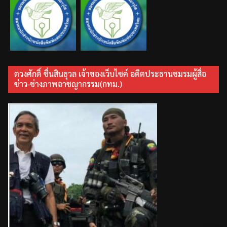
ตวงศักดิ์ ชื่นสินธุวล เจ้าของเว็บไซค์ อดีตประธานชมรมผู้สื่อ
ข่าว-ช่างภาพอาชญากรรม(กทม.)