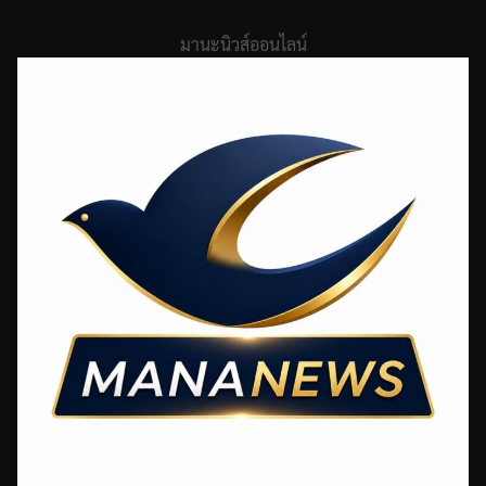
Skip
to
มานะนิวส์ออนไลน์
content