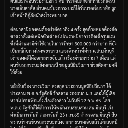
ตนและเพื่อนร่วมงานอีก
1
คน
กระเด็นตกจากท้ายรถได้รับ
บาดเจ็บสาหัส
ส่วนคนขับรถกระบะก็ได้รับบาดเจ็บขาหัก
ถูก
เจ้าหน้าที่กู้ภัยนำส่งโรงพยาบาล
ต่อมาสามีของตนต้องผ่าตัดขาถึง
4
ครั้ง
สุดท้ายหมอต้องตัด
ขาขวาตั้งแต่เหนือหัวเข่าลงไปเพราะมีอาการติดเชื้อรุนแรง
ซึ่งที่ผ่านมามีค่าใช้จ่ายในการรักษา
300,000
กว่าบาท
ที่ยัง
เป็นหนี้กับทางโรงพยาบาล
และเจ้าหน้าที่ตำรวจสน
.
มีนบุรี
เจ้าของคดีได้ออกหมายจับแล้ว
เรื่องผ่านมาร่วม
7
เดือน
แต่
คนขับรถกระบะยังหลบหนี
ขอมูลนิธิปวีณาฯ
ช่วยติดตามคดี
ให้ด้วย
หลังรับเรื่อง
นางปวีณา
หงสกุล
ประธานมูลนิธิปวีณาฯ
ได้
ประสาน
พ
.
ต
.
อ
.
รัฐศักดิ์
รักสลาม
รอง
ผบก
.
น
.3
และให้ผู้เสีย
หายไปพบเพื่อแจ้งเรื่องดังกล่าว
ในวันที่
22
ก
.
พ
.65
โดย
พ
.
ต
.
อ
.
รัฐศักดิ์
ได้สั่งการให้พนักงานสอบสวน
สน
.
มีนบุรี
เร่ง
ดำเนินการทันที
ต่อมาวันที่
23
ก
.
พ
.65
ตำรวจสน
.
มีนบุรี
สืบ
ทราบว่าคนขับรถกระบะหลังจากหายบาดเจ็บแล้วได้หลบหนี