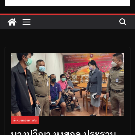
สังคม-สตรี-เยาวชน
นางปวีณา หงสกุล ประธาน