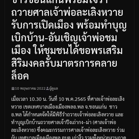
ถวายศาลเจ้าพ่อละเลิงหวาย
รับการเปิดเมือง พร้อมทำบุญ
เบิกบ้าน-อันเชิญเจ้าพ่อชม
เมือง ให้ชุมชนได้ขอพรเสริม
สิริมงคลรับมาตรการคลาย
ล็อค
10 พฤษภาคม 2022
ผู้ดูแล
เมื่อเวลา
10.30
น
.
วันที่
10
พ
.
ค
.2565
ที่ศาลเจ้าพ่อละเลิง
หวาย
เขตเทศบาลเมืองเมืองพล
อ
.
พล
จ
.
ขอนแก่น
ชาว
อ
.
พล
ได้กำหนดจัดให้มีพิธีรำถวายเจ้าพ่อละเลิงหวาย
และ
ทำบุญเบิกบ้านถวายศาลเจ้าปึงเถ่ากง
–
ม่า
(
ศาลเจ้าพ่อ
ละเลิงหวาย
)
ซึ่งคณะกรรมการศาลเจ้าพ่อละเลิงหวาย
ร่วม
กับ
เทศบาลเมืองเมืองพล
,
อบต
.
เก่างิ้ว
รวมทั้งหน่วยงานภาค