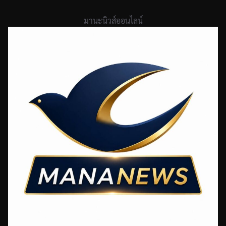
Skip
to
มานะนิวส์ออนไลน์
content