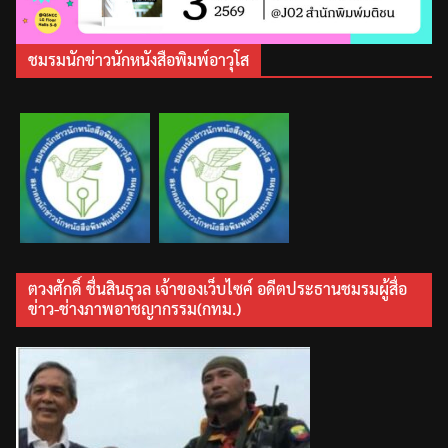
ชมรมนักข่าวนักหนังสือพิมพ์อาวุโส
ตวงศักดิ์ ชื่นสินธุวล เจ้าของเว็บไซค์ อดีตประธานชมรมผู้สื่อ
ข่าว-ช่างภาพอาชญากรรม(กทม.)