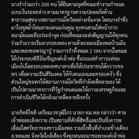
นางรำร่วมกว่า
200
คน
ได้ยืนตามจุดที่คณะทำงานกำหนด
แบบเว้นระยะห่าง
ตามมาตรฐานความปลอดภัยด้าน
สาธารณสุขจากสถานการณ์โควิดอย่างเข้มงวด
โดยนางรำซึ่ง
มาในชุดผ้าไหมลายแคนแก่นคูณ
ทุกคนสวมใส่หน้ากาก
อนามัยและยืนประจำจุด
ก่อนที่คณะจะส่งสัญญาณให้ทุกคน
ร่วมรำถวายเริ่มจากบทเพลง
ตามด้วยเพลงเมืองพลบ้านฉัน
และเพลงขอพรญาปู่
รวมการรำทั้งหมด
2
รอบ
จากนั้นคณะ
ได้ประกอบพิธีอันเชิญองค์เจ้าพ่อ
ขึ้นรถแห่ทำการแห่ชม
เมืองไปโดยรอบเขตเทศบาลฯ
เพื่อให้ประชาชนได้กราบขอ
พร
เพื่อความเป็นสิริมงคล
ให้กับตนเองและครอบครัว
ซึ่ง
ส่วนใหญ่ขอพรให้สถานการณ์โควิดที่กำลังคลี่คลายลง
ได้
เป็นไปตามมาตรการที่รัฐกำหนดและให้ภาวะเศรษฐกิจและ
การดำเนินชีวิตได้กลับมาคลี่คลายอีกครั้ง
นายกิตติโชติ
เตรียมเวชวุฒิไกร
นายก
ทม
.
พล
กล่าวว่า
ศาล
เจ้าพ่อละเลิงหวาย
เป็นสถานที่ศักดิ์สิทธิ์และเป็นที่เคารพ
เลื่อมใสศรัทธาของชาวเมืองพล
รวมทั้งพื้นที่อำเภอข้างเคียง
อ
.
พล
และ
จังหวัดใกล้เคียง
ซึ่งทุกคนจะมาขอพรองค์เจ้าพ่อ