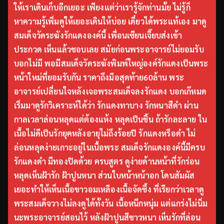
ให้เราเดินเก็บอีกเยอะ เพียงแต่ว่าเรารู้จักท่านมั้ย ไม่รู้ก็
หาความรู้เพิ่มดูให้เยอะเดินให้บ่อย เดี๋ยวได้พระแท้เอง มาดู
สมเด็จวัดระฆังรักแดงองค์นี้ เพื่อนเซียนเจี๊ยบส่งเข้า
ประกวด เห็นแล้วชอบเลย สมัยก่อนพระอาจารย์ไม่ยอมรับ
บอกไม่มี พอมีสมเด็จวัดระฆังพิมพ์ใหญ่องค์รักแดงเป็นพระ
หน้าใหม่ที่ยอมรับกัน ราคาถึงมือสุดท้าย60ล้าน พระ
อาจารย์เปลี่ยนใจหลังเจอพระสมเด็จลงรักแดง บอกเก๊หมด
เริ่มมาดูรักวิเคราะห์ได้ว่า รักแดงทาบาง รักหนาสีดำ ผ่าน
กาลเวลาล่อนหลุดแต่ต้องแห้ง หลุดเป็นชิ้น ถ้ารักละลาย ใน
เนื้อไม่ดีเป็นรักยุคหลังอายุไม่ถึงร้อยปี รักแดงหรือดำ ไม่
ล่อนหลุดง่ายเกาะอยู่ในเนื้อพระ สมเด็จรักแดงองค์นี้มีครบ
รักแดงดำ มีทองปิดด้วย ครบสูตร ดูง่ายด้านหน้าที่รักร่อน
หลุดเห็นฝ้ารัก ฝ้าปูนหนา ส่วนใบหน้าหน้าอก โดนสัมผัส
เยอะทำให้เห็นเนื้อขาวอมเหลืองเนื้อจัดซึ้ง ที่เรียกว่าเวลาดู
พระสมเด็จวางไม่ลงดูได้ทั้งวัน เนื้อหนึกหนุ่ม แต่แกร่งไม่นิ่ม
นะพระอาจารย์สอนไว้ หลังฝ้าปูนสีขาวหนา เห็นรักที่ล่อน