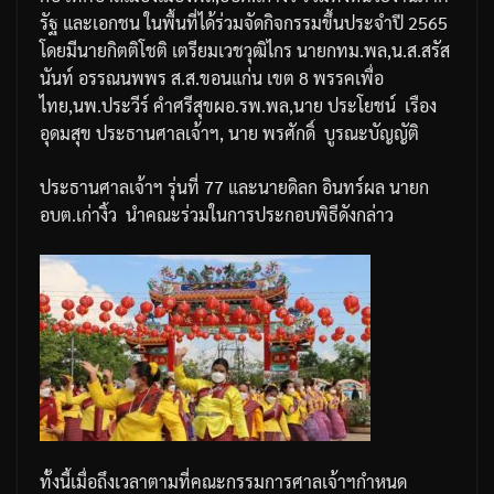
รัฐ
และเอกชน
ในพื้นที่ได้ร่วมจัดกิจกรรมขึ้นประจำปี
2565
โดยมีนายกิตติโชติ
เตรียมเวชวุฒิไกร
นายก
ทม
.
พล
,
น
.
ส
.
สรัส
นันท์
อรรณนพพร
ส
.
ส
.
ขอนแก่น
เขต
8
พรรคเพื่อ
ไทย
,
นพ
.
ประวีร์
คำศรีสุข
ผอ
.
รพ
.
พล
,
นาย
ประโยชน์
เรือง
อุดมสุข
ประธานศาลเจ้าฯ
,
นาย
พรศักดิ์
บูรณะบัญญัติ
ประธานศาลเจ้าฯ
รุ่นที่
77
และนายดิลก
อินทร์ผล
นายก
อบต
.
เก่างิ้ว
นำคณะร่วมในการประกอบพิธีดังกล่าว
ทั้งนี้เมื่อถึงเวลาตามที่คณะกรรมการศาลเจ้าฯกำหนด