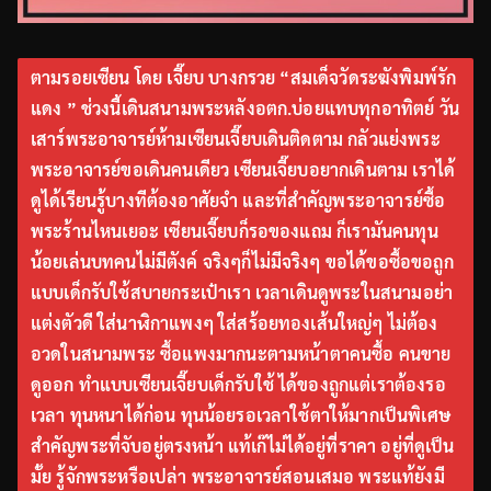
ตามรอยเซียน โดย เจี๊ยบ บางกรวย “สมเด็จวัดระฆังพิมพ์รัก
แดง ” ช่วงนี้เดินสนามพระหลังอตก.บ่อยแทบทุกอาทิตย์ วัน
เสาร์พระอาจารย์ห้ามเซียนเจี๊ยบเดินติดตาม กลัวแย่งพระ
พระอาจารย์ขอเดินคนเดียว เซียนเจี๊ยบอยากเดินตาม เราได้
ดูได้เรียนรู้บางทีต้องอาศัยจำ และที่สำคัญพระอาจารย์ซื้อ
พระร้านไหนเยอะ เซียนเจี๊ยบก็รอของแถม ก็เรามันคนทุน
น้อยเล่นบทคนไม่มีตังค์ จริงๆก็ไม่มีจริงๆ ขอได้ขอซื้อขอถูก
แบบเด็กรับใช้สบายกระเป๋าเรา เวลาเดินดูพระในสนามอย่า
แต่งตัวดี ใส่นาฬิกาแพงๆ ใส่สร้อยทองเส้นใหญ่ๆ ไม่ต้อง
อวดในสนามพระ ซื้อแพงมากนะตามหน้าตาคนซื้อ คนขาย
ดูออก ทำแบบเซียนเจี๊ยบเด็กรับใช้ ได้ของถูกแต่เราต้องรอ
เวลา ทุนหนาได้ก่อน ทุนน้อยรอเวลาใช้ตาให้มากเป็นพิเศษ
สำคัญพระที่จับอยู่ตรงหน้า แท้เก๊ไม่ได้อยู่ที่ราคา อยู่ที่ดูเป็น
มั้ย รู้จักพระหรือเปล่า พระอาจารย์สอนเสมอ พระแท้ยังมี