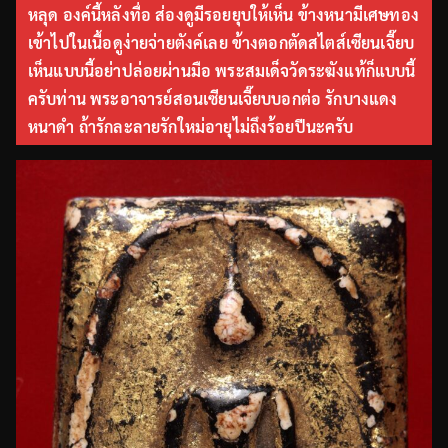
หลุด องค์นี้หลังทื่อ ส่องดูมีรอยยุบให้เห็น ข้างหนามีเศษทอง
เข้าไปในเนื้อดูง่ายจ่ายตังค์เลย ข้างตอกตัดสไตส์เซียนเจี๊ยบ
เห็นแบบนี้อย่าปล่อยผ่านมือ พระสมเด็จวัดระฆังแท้ก็แบบนี้
ครับท่าน พระอาจารย์สอนเซียนเจี๊ยบบอกต่อ รักบางแดง
หนาดำ ถ้ารักละลายรักใหม่อายุไม่ถึงร้อยปีนะครับ