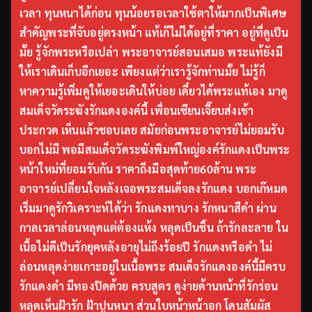
เวลา ทุนหนาได้ก่อน ทุนน้อยรอเวลาใช้ตาให้มากเป็นพิเศษ
สำคัญพระที่จับอยู่ตรงหน้า แท้เก๊ไม่ได้อยู่ที่ราคา อยู่ที่ดูเป็น
มั้ย รู้จักพระหรือเปล่า พระอาจารย์สอนเสมอ พระแท้ยังมี
ให้เราเดินเก็บอีกเยอะ เพียงแต่ว่าเรารู้จักท่านมั้ย ไม่รู้ก็
หาความรู้เพิ่มดูให้เยอะเดินให้บ่อย เดี๋ยวได้พระแท้เอง มาดู
สมเด็จวัดระฆังรักแดงองค์นี้ เพื่อนเซียนเจี๊ยบส่งเข้า
ประกวด เห็นแล้วชอบเลย สมัยก่อนพระอาจารย์ไม่ยอมรับ
บอกไม่มี พอมีสมเด็จวัดระฆังพิมพ์ใหญ่องค์รักแดงเป็นพระ
หน้าใหม่ที่ยอมรับกัน ราคาถึงมือสุดท้าย60ล้าน พระ
อาจารย์เปลี่ยนใจหลังเจอพระสมเด็จลงรักแดง บอกเก๊หมด
เริ่มมาดูรักวิเคราะห์ได้ว่า รักแดงทาบาง รักหนาสีดำ ผ่าน
กาลเวลาล่อนหลุดแต่ต้องแห้ง หลุดเป็นชิ้น ถ้ารักละลาย ใน
เนื้อไม่ดีเป็นรักยุคหลังอายุไม่ถึงร้อยปี รักแดงหรือดำ ไม่
ล่อนหลุดง่ายเกาะอยู่ในเนื้อพระ สมเด็จรักแดงองค์นี้มีครบ
รักแดงดำ มีทองปิดด้วย ครบสูตร ดูง่ายด้านหน้าที่รักร่อน
หลุดเห็นฝ้ารัก ฝ้าปูนหนา ส่วนใบหน้าหน้าอก โดนสัมผัส