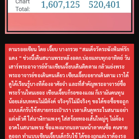
ตามรอยเซียน โดย เจี๊ยบ บางกรวย “สมเด็จวัดระฆังพิมพ์รัก
แดง ” ช่วงนี้เดินสนามพระหลังอตก.บ่อยแทบทุกอาทิตย์ วัน
เสาร์พระอาจารย์ห้ามเซียนเจี๊ยบเดินติดตาม กลัวแย่งพระ
พระอาจารย์ขอเดินคนเดียว เซียนเจี๊ยบอยากเดินตาม เราได้
ดูได้เรียนรู้บางทีต้องอาศัยจำ และที่สำคัญพระอาจารย์ซื้อ
พระร้านไหนเยอะ เซียนเจี๊ยบก็รอของแถม ก็เรามันคนทุน
น้อยเล่นบทคนไม่มีตังค์ จริงๆก็ไม่มีจริงๆ ขอได้ขอซื้อขอถูก
แบบเด็กรับใช้สบายกระเป๋าเรา เวลาเดินดูพระในสนามอย่า
แต่งตัวดี ใส่นาฬิกาแพงๆ ใส่สร้อยทองเส้นใหญ่ๆ ไม่ต้อง
อวดในสนามพระ ซื้อแพงมากนะตามหน้าตาคนซื้อ คนขาย
ดูออก ทำแบบเซียนเจี๊ยบเด็กรับใช้ ได้ของถูกแต่เราต้องรอ