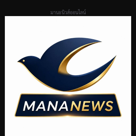
Skip
to
มานะนิวส์ออนไลน์
content