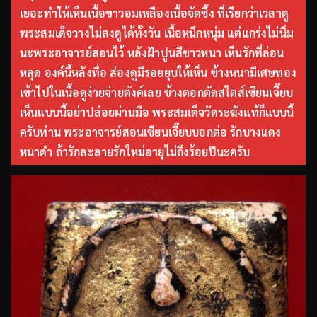
เยอะทำให้เห็นเนื้อขาวอมเหลืองเนื้อจัดซึ้ง ที่เรียกว่าเวลาดู
พระสมเด็จวางไม่ลงดูได้ทั้งวัน เนื้อหนึกหนุ่ม แต่แกร่งไม่นิ่ม
นะพระอาจารย์สอนไว้ หลังฝ้าปูนสีขาวหนา เห็นรักที่ล่อน
หลุด องค์นี้หลังทื่อ ส่องดูมีรอยยุบให้เห็น ข้างหนามีเศษทอง
เข้าไปในเนื้อดูง่ายจ่ายตังค์เลย ข้างตอกตัดสไตส์เซียนเจี๊ยบ
เห็นแบบนี้อย่าปล่อยผ่านมือ พระสมเด็จวัดระฆังแท้ก็แบบนี้
ครับท่าน พระอาจารย์สอนเซียนเจี๊ยบบอกต่อ รักบางแดง
หนาดำ ถ้ารักละลายรักใหม่อายุไม่ถึงร้อยปีนะครับ