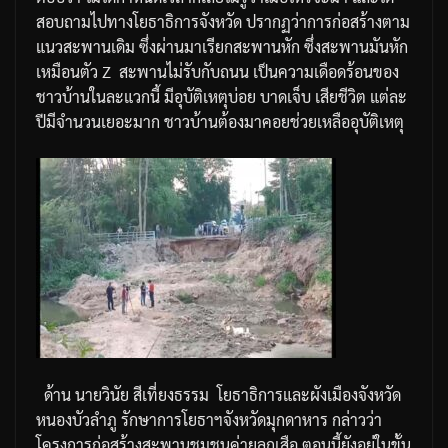
สอบถามไปทางโยธาธิการจังหวัด
ปรากฏว่าการก่อสร้างตาม
แนวสะพานเดิม
ซึ่งผ่านมาเรียกสะพานหัก
ซึ่งสะพานมันหัก
เหมือนตัว
Z
สะพานไม่รับกับถนน
เป็นความเดือดร้อนของ
ชาวบ้านในละแวกนี้
มีอุบัติเหตุบ่อย
บาดเจ็บ
เสียชีวิต
แต่ละ
ปีมีจำนวนเยอะมาก
ชาวบ้านต้องมาคอยช่วยเหลืออุบัติเหตุ
ด้าน
นายวินัย
สีเที่ยงธรรม
โยธาธิการและผังเมืองจังหวัด
หนองบัวลำภู
รักษาการโยธาฯจังหวัดมุกดาหาร
กล่าวว่า
โครงการก่อสร้างสะพานชุมชนค่ายลูกเสือ
ตอนนี้ยังอยู่ในขั้น