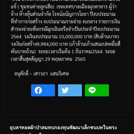
แข้
(
ชุมชนค่ายลูกเสือ
)
เขตเทศบาลเมืองมุกดาหาร
ผู้ว่า
จ้าง
ห้างหุ้นส่วนจำกัด
โรจน์อนัญการโยธา
ปีงบประมาณ
ที่ทำการก่อสร้าง
งบประมาณรายจ่าย
งบกลาง
รายการเงิน
สำรองจ่ายเพื่อกรณีฉุกเฉินหรือจำเป็น
ประจำปีงบประมาณ
2564
วงเงินงบประมาณ
10,000,000
บาท
(
สิบล้านบาท
)
วงเงินก่อสร้าง
9,984,000
บาท
(
เก้าล้านเก้าแสนแปดหมื่นสี่
พันบาทถ้วน
)
ระยะเวลาเริ่มต้น
1
ธันวาคม
2564
ระยะ
เวลาสิ้นสุดสัญญา
29
พฤษภาคม
2565
อนุศักดิ์
–
เสาวภา
แสนวิเศษ
อุบลฯทอดผ้าป่าสมทบกองทุนพัฒนาเด็กชนบทในพระ