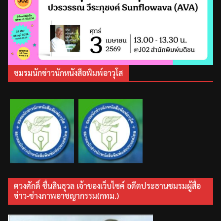
ชมรมนักข่าวนักหนังสือพิมพ์อาวุโส
ตวงศักดิ์ ชื่นสินธุวล เจ้าของเว็บไซค์ อดีตประธานชมรมผู้สื่อ
ข่าว-ช่างภาพอาชญากรรม(กทม.)