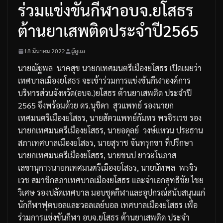
ร่วมแข่งขันกีฬาอบจ.ยโสธร
ต้านยาเสพติดประจำปี2565
18 มีนาคม 2022
ผู้ดูแล
นายณัฐพล
นาคสุข
นายกเทศมนตรีเมืองยโสธร
เปิดเผยว่า
เทศบาลเมืองยโสธร
จะเข้าร่วมการแข่งขันกีฬาองค์การ
บริหารส่วนจังหวัด
(
อบจ
.)
ยโสธร
ต้านยาเสพติด
ประจำปี
2565
จึงพร้อมด้วย
ดร
.
นุชิดา
สุวแพทย์
รองนายก
เทศมนตรีเมืองยโสธร
,
นายสัตวแพทย์กัมทร
พรจิรเวช
รอง
นายกเทศมนตรีเมืองยโสธร
,
นายอดุลย์
วงษ์แหวน
ประธาน
สภาเทศบาลเมืองยโสธร
,
นายสุราช
จันทรุกขา
ที่ปรึกษา
นายกเทศมนตรีเมืองยโสธร
,
นายขนป
ยาวะโนภาส
เลขานุการนายกเทศมนตรีเมืองยโสธร
,
นายนัทพล
พรจิร
เวช
สมาชิกสภาเทศบาลเมืองยโสธร
และจ่าเอกสุทธิชัย
ไชย
วิเศษ
รองปลัดเทศบาล
มอบชุดกีฬาและอุปกรณ์สนับสนุนแก่
นักกีฬาฟุตบอลและวอลเลย์บอล
เทศบาลเมืองยโสธร
เพื่อ
ร่วมการแข่งขันกีฬา
อบจ
.
ยโสธร
ต้านยาเสพติด
ประจำ