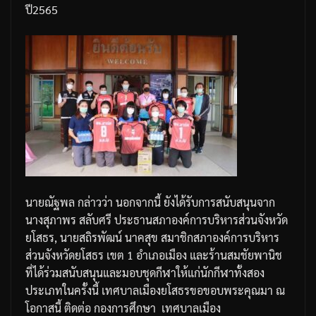
ปี
2565
นายณัฐพล
กล่าวว่า
นอกจากนี้
ยังได้รับการสนับสนุนจาก
นางสุภาพร
สลับศรี
ประธานสภาองค์การบริหารส่วนจังหวัด
ยโสธร
,
นายสถิรพัฒน์
นาคสุข
สมาชิกสภาองค์การบริหาร
ส่วนจังหวัดยโสธร
เขต
1
อำเภอเมือง
และร้านสมชัยพานิช
ที่ได้ร่วมสนับสนุนและมอบชุดกีฬาให้แก่นักกีฬาทั้งสอง
ประเภทในครั้งนี้
เทศบาลเมืองยโสธรขอขอบพระคุณมา
ณ
โอกาสนี้
ติดต่อ
กองการศึกษา
เทศบาลเมือง