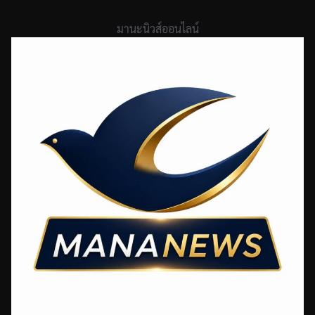
Skip
to
มานะนิวส์ออนไลน์
content