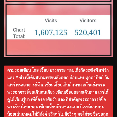
ตามรอยเซียน โดย เจี๊ยบ บางกรวย “สมเด็จวัดระฆังพิมพ์รัก
แดง ” ช่วงนี้เดินสนามพระหลังอตก.บ่อยแทบทุกอาทิตย์ วัน
เสาร์พระอาจารย์ห้ามเซียนเจี๊ยบเดินติดตาม กลัวแย่งพระ
พระอาจารย์ขอเดินคนเดียว เซียนเจี๊ยบอยากเดินตาม เราได้
ดูได้เรียนรู้บางทีต้องอาศัยจำ และที่สำคัญพระอาจารย์ซื้อ
พระร้านไหนเยอะ เซียนเจี๊ยบก็รอของแถม ก็เรามันคนทุน
น้อยเล่นบทคนไม่มีตังค์ จริงๆก็ไม่มีจริงๆ ขอได้ขอซื้อขอถูก