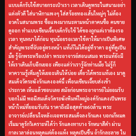
แบบเด็กรับใช้สบายกระเป๋าเรา เวลาเดินดูพระในสนามอย่า
แต่งตัวดี ใส่นาฬิกาแพงๆ ใส่สร้อยทองเส้นใหญ่ๆ ไม่ต้อง
อวดในสนามพระ ซื้อแพงมากนะตามหน้าตาคนซื้อ คนขาย
ดูออก ทำแบบเซียนเจี๊ยบเด็กรับใช้ ได้ของถูกแต่เราต้องรอ
เวลา ทุนหนาได้ก่อน ทุนน้อยรอเวลาใช้ตาให้มากเป็นพิเศษ
สำคัญพระที่จับอยู่ตรงหน้า แท้เก๊ไม่ได้อยู่ที่ราคา อยู่ที่ดูเป็น
มั้ย รู้จักพระหรือเปล่า พระอาจารย์สอนเสมอ พระแท้ยังมี
ให้เราเดินเก็บอีกเยอะ เพียงแต่ว่าเรารู้จักท่านมั้ย ไม่รู้ก็
หาความรู้เพิ่มดูให้เยอะเดินให้บ่อย เดี๋ยวได้พระแท้เอง มาดู
สมเด็จวัดระฆังรักแดงองค์นี้ เพื่อนเซียนเจี๊ยบส่งเข้า
ประกวด เห็นแล้วชอบเลย สมัยก่อนพระอาจารย์ไม่ยอมรับ
บอกไม่มี พอมีสมเด็จวัดระฆังพิมพ์ใหญ่องค์รักแดงเป็นพระ
หน้าใหม่ที่ยอมรับกัน ราคาถึงมือสุดท้าย60ล้าน พระ
อาจารย์เปลี่ยนใจหลังเจอพระสมเด็จลงรักแดง บอกเก๊หมด
เริ่มมาดูรักวิเคราะห์ได้ว่า รักแดงทาบาง รักหนาสีดำ ผ่าน
กาลเวลาล่อนหลุดแต่ต้องแห้ง หลุดเป็นชิ้น ถ้ารักละลาย ใน