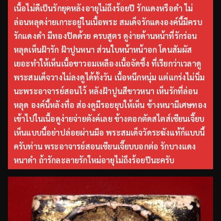
เนื้อไม่ดีเป็นรักยุคหลังอายุไม่ถึงร้อยปี รักแดงหรือดำ ไม่
ล่อนหลุดง่ายเกาะอยู่ในเนื้อพระ สมเด็จรักแดงองค์นี้มีครบ
รักแดงดำ มีทองปิดด้วย ครบสูตร ดูง่ายด้านหน้าที่รักร่อน
หลุดเห็นฝ้ารัก ฝ้าปูนหนา ส่วนใบหน้าหน้าอก โดนสัมผัส
เยอะทำให้เห็นเนื้อขาวอมเหลืองเนื้อจัดซึ้ง ที่เรียกว่าเวลาดู
พระสมเด็จวางไม่ลงดูได้ทั้งวัน เนื้อหนึกหนุ่ม แต่แกร่งไม่นิ่ม
นะพระอาจารย์สอนไว้ หลังฝ้าปูนสีขาวหนา เห็นรักที่ล่อน
หลุด องค์นี้หลังทื่อ ส่องดูมีรอยยุบให้เห็น ข้างหนามีเศษทอง
เข้าไปในเนื้อดูง่ายจ่ายตังค์เลย ข้างตอกตัดสไตส์เซียนเจี๊ยบ
เห็นแบบนี้อย่าปล่อยผ่านมือ พระสมเด็จวัดระฆังแท้ก็แบบนี้
ครับท่าน พระอาจารย์สอนเซียนเจี๊ยบบอกต่อ รักบางแดง
หนาดำ ถ้ารักละลายรักใหม่อายุไม่ถึงร้อยปีนะครับ