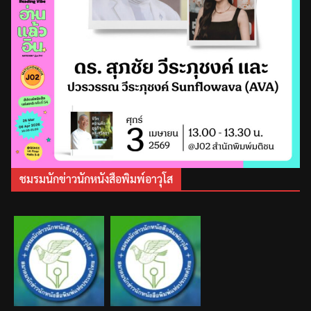
ชมรมนักข่าวนักหนังสือพิมพ์อาวุโส