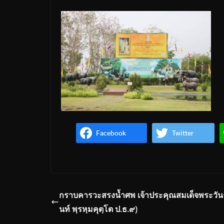
Facebook
Twitter
กราบคารวะสรงน้ำศพ เจ้าประคุณสมเด็จพระวันรั
นท์ พฺรหฺมคุตฺโต ป.ธ.๙)