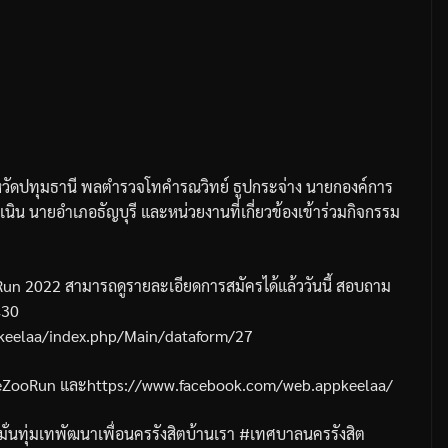
หวัดปทุมธานี
พลตำรวจโทคำรณวิทย์
ธูปกระจ่าง
นายกองค์การ
งเนิน
นายอำเภอธัญบุรี
และหน่วยงานที่เกี่ยวข้องเข้าร่วมกิจกรรม
Run 2022
สามารถดูรายละเอียดการสมัครได้แล้ววันนี้
สอบถาม
430
keelaa/index.php/Main/dataform/27
veZooRun
และ
https://www.facebook.com/web.appkeelaa/
่งมั่นทุ่มเทพัฒนาเพื่อนครรังสิตบ้านเรา
#
เทศบาลนครรังสิต