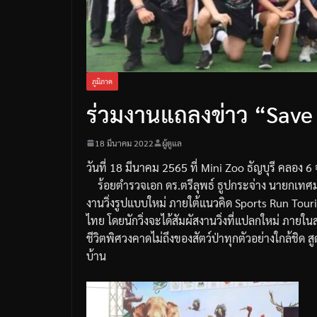
ภูมิภาค
ร่วมงานแถลงข่าว “Save
18 มีนาคม 2022
ผู้ดูแล
วันที่
18
มีนาคม
2565
ที่
Mini Zoo
ธัญบุรี
คลอง
6
ร้อยตำรวจเอก
ดร
.
ตรีลุพธ์
ธูปกระจ่าง
นายกเทศม
งานวิ่งรูปแบบใหม่
ภายใต้แนวคิด
Sports Run Tour
ไทย
โดยนักวิ่งจะได้สัมผัสงานวิ่งที่แปลกใหม่
ภายในส
ชีวิตพิศวงคาดไม่ถึงของสัตว์ป่าทุกตัวอย่างใกล้ชิด
สู
บ้าน