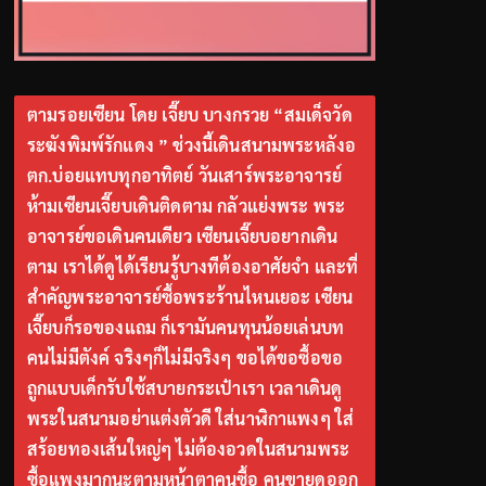
ตามรอยเซียน โดย เจี๊ยบ บางกรวย “สมเด็จวัด
ระฆังพิมพ์รักแดง ” ช่วงนี้เดินสนามพระหลังอ
ตก.บ่อยแทบทุกอาทิตย์ วันเสาร์พระอาจารย์
ห้ามเซียนเจี๊ยบเดินติดตาม กลัวแย่งพระ พระ
อาจารย์ขอเดินคนเดียว เซียนเจี๊ยบอยากเดิน
ตาม เราได้ดูได้เรียนรู้บางทีต้องอาศัยจำ และที่
สำคัญพระอาจารย์ซื้อพระร้านไหนเยอะ เซียน
เจี๊ยบก็รอของแถม ก็เรามันคนทุนน้อยเล่นบท
คนไม่มีตังค์ จริงๆก็ไม่มีจริงๆ ขอได้ขอซื้อขอ
ถูกแบบเด็กรับใช้สบายกระเป๋าเรา เวลาเดินดู
พระในสนามอย่าแต่งตัวดี ใส่นาฬิกาแพงๆ ใส่
สร้อยทองเส้นใหญ่ๆ ไม่ต้องอวดในสนามพระ
ซื้อแพงมากนะตามหน้าตาคนซื้อ คนขายดูออก