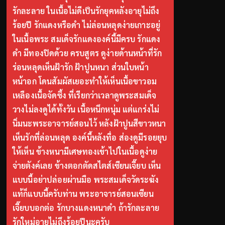
รักละลาย ในเนื้อไม่ดีเป็นรักยุคหลังอายุไม่ถึง
ร้อยปี รักแดงหรือดำ ไม่ล่อนหลุดง่ายเกาะอยู่
ในเนื้อพระ สมเด็จรักแดงองค์นี้มีครบ รักแดง
ดำ มีทองปิดด้วย ครบสูตร ดูง่ายด้านหน้าที่รัก
ร่อนหลุดเห็นฝ้ารัก ฝ้าปูนหนา ส่วนใบหน้า
หน้าอก โดนสัมผัสเยอะทำให้เห็นเนื้อขาวอม
เหลืองเนื้อจัดซึ้ง ที่เรียกว่าเวลาดูพระสมเด็จ
วางไม่ลงดูได้ทั้งวัน เนื้อหนึกหนุ่ม แต่แกร่งไม่
นิ่มนะพระอาจารย์สอนไว้ หลังฝ้าปูนสีขาวหนา
เห็นรักที่ล่อนหลุด องค์นี้หลังทื่อ ส่องดูมีรอยยุบ
ให้เห็น ข้างหนามีเศษทองเข้าไปในเนื้อดูง่าย
จ่ายตังค์เลย ข้างตอกตัดสไตส์เซียนเจี๊ยบ เห็น
แบบนี้อย่าปล่อยผ่านมือ พระสมเด็จวัดระฆัง
แท้ก็แบบนี้ครับท่าน พระอาจารย์สอนเซียน
เจี๊ยบบอกต่อ รักบางแดงหนาดำ ถ้ารักละลาย
รักใหม่อายุไม่ถึงร้อยปีนะครับ