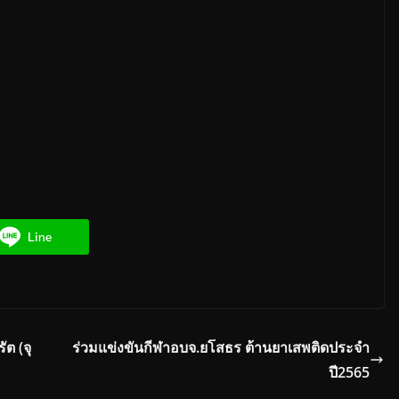
Line
ต (จุ
ร่วมแข่งขันกีฬาอบจ.ยโสธร ต้านยาเสพติดประจำ
ปี2565