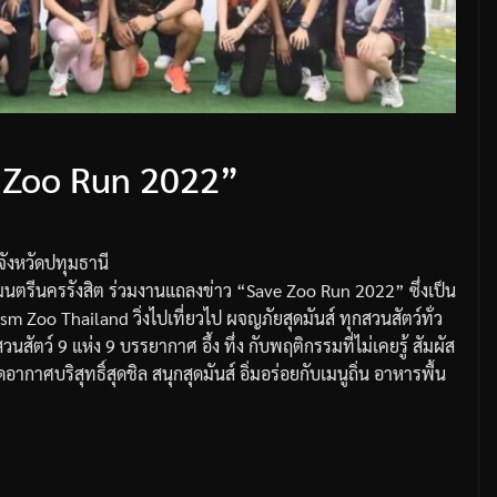
 Zoo Run 2022”
จังหวัดปทุมธานี
นตรีนครรังสิต
ร่วมงานแถลงข่าว
“Save Zoo Run 2022”
ซึ่งเป็น
ism Zoo Thailand
วิ่งไปเที่ยวไป
ผจญภัยสุดมันส์
ทุกสวนสัตว์ทั่ว
วนสัตว์
9
แห่ง
9
บรรยากาศ
อึ้ง
ทึ่ง
กับพฤติกรรมที่ไม่เคยรู้
สัมผัส
ดอากาศบริสุทธิ์สุดชิล
สนุกสุดมันส์
อิ่มอร่อยกับเมนูถิ่น
อาหารพื้น