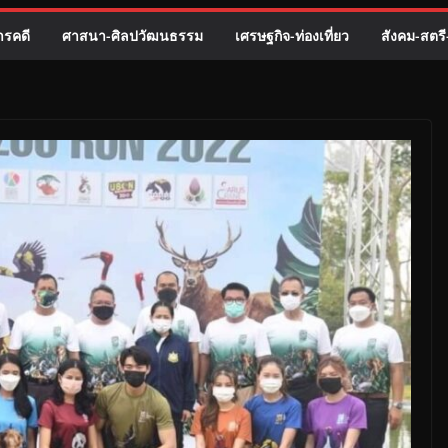
รคดี
ศาสนา-ศิลปวัฒนธรรม
เศรษฐกิจ-ท่องเที่ยว
สังคม-สตร