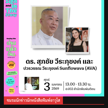
ชมรมนักข่าวนักหนังสือพิมพ์อาวุโส