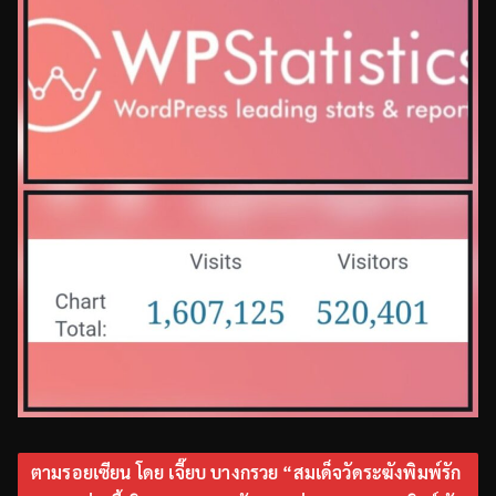
ตามรอยเซียน โดย เจี๊ยบ บางกรวย “สมเด็จวัดระฆังพิมพ์รัก