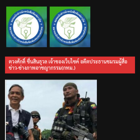
ตวงศักดิ์ ชื่นสินธุวล เจ้าของเว็บไซค์ อดีตประธานชมรมผู้สื่อ
ข่าว-ช่างภาพอาชญากรรม(กทม.)