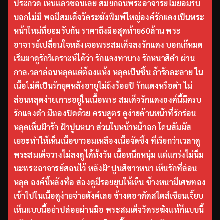
ประกวด เห็นแล้วชอบเลย สมัยก่อนพระอาจารย์ไม่ยอมรับ
บอกไม่มี พอมีสมเด็จวัดระฆังพิมพ์ใหญ่องค์รักแดงเป็นพระ
หน้าใหม่ที่ยอมรับกัน ราคาถึงมือสุดท้าย60ล้าน พระ
อาจารย์เปลี่ยนใจหลังเจอพระสมเด็จลงรักแดง บอกเก๊หมด
เริ่มมาดูรักวิเคราะห์ได้ว่า รักแดงทาบาง รักหนาสีดำ ผ่าน
กาลเวลาล่อนหลุดแต่ต้องแห้ง หลุดเป็นชิ้น ถ้ารักละลาย ใน
เนื้อไม่ดีเป็นรักยุคหลังอายุไม่ถึงร้อยปี รักแดงหรือดำ ไม่
ล่อนหลุดง่ายเกาะอยู่ในเนื้อพระ สมเด็จรักแดงองค์นี้มีครบ
รักแดงดำ มีทองปิดด้วย ครบสูตร ดูง่ายด้านหน้าที่รักร่อน
หลุดเห็นฝ้ารัก ฝ้าปูนหนา ส่วนใบหน้าหน้าอก โดนสัมผัส
เยอะทำให้เห็นเนื้อขาวอมเหลืองเนื้อจัดซึ้ง ที่เรียกว่าเวลาดู
พระสมเด็จวางไม่ลงดูได้ทั้งวัน เนื้อหนึกหนุ่ม แต่แกร่งไม่นิ่ม
นะพระอาจารย์สอนไว้ หลังฝ้าปูนสีขาวหนา เห็นรักที่ล่อน
หลุด องค์นี้หลังทื่อ ส่องดูมีรอยยุบให้เห็น ข้างหนามีเศษทอง
เข้าไปในเนื้อดูง่ายจ่ายตังค์เลย ข้างตอกตัดสไตส์เซียนเจี๊ยบ
เห็นแบบนี้อย่าปล่อยผ่านมือ พระสมเด็จวัดระฆังแท้ก็แบบนี้