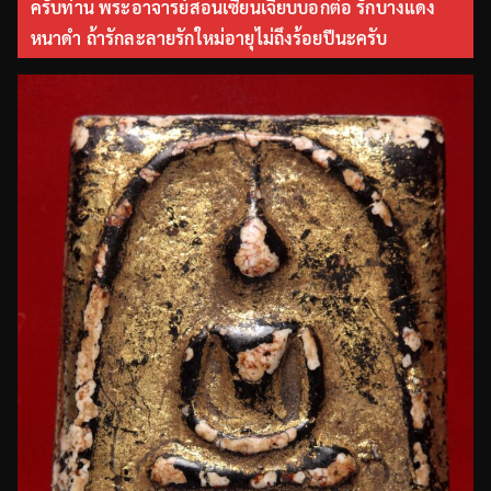
ครับท่าน พระอาจารย์สอนเซียนเจี๊ยบบอกต่อ รักบางแดง
หนาดำ ถ้ารักละลายรักใหม่อายุไม่ถึงร้อยปีนะครับ