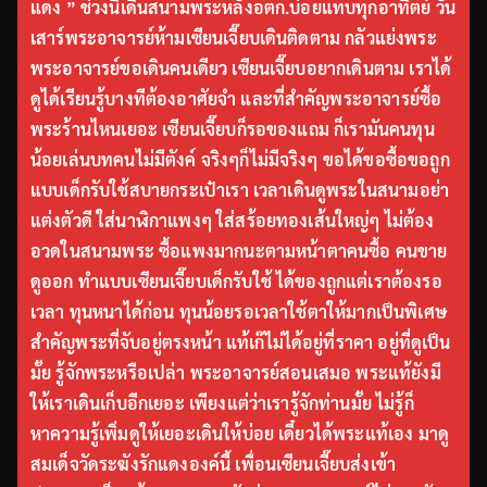
แดง ” ช่วงนี้เดินสนามพระหลังอตก.บ่อยแทบทุกอาทิตย์ วัน
เสาร์พระอาจารย์ห้ามเซียนเจี๊ยบเดินติดตาม กลัวแย่งพระ
พระอาจารย์ขอเดินคนเดียว เซียนเจี๊ยบอยากเดินตาม เราได้
ดูได้เรียนรู้บางทีต้องอาศัยจำ และที่สำคัญพระอาจารย์ซื้อ
พระร้านไหนเยอะ เซียนเจี๊ยบก็รอของแถม ก็เรามันคนทุน
น้อยเล่นบทคนไม่มีตังค์ จริงๆก็ไม่มีจริงๆ ขอได้ขอซื้อขอถูก
แบบเด็กรับใช้สบายกระเป๋าเรา เวลาเดินดูพระในสนามอย่า
แต่งตัวดี ใส่นาฬิกาแพงๆ ใส่สร้อยทองเส้นใหญ่ๆ ไม่ต้อง
อวดในสนามพระ ซื้อแพงมากนะตามหน้าตาคนซื้อ คนขาย
ดูออก ทำแบบเซียนเจี๊ยบเด็กรับใช้ ได้ของถูกแต่เราต้องรอ
เวลา ทุนหนาได้ก่อน ทุนน้อยรอเวลาใช้ตาให้มากเป็นพิเศษ
สำคัญพระที่จับอยู่ตรงหน้า แท้เก๊ไม่ได้อยู่ที่ราคา อยู่ที่ดูเป็น
มั้ย รู้จักพระหรือเปล่า พระอาจารย์สอนเสมอ พระแท้ยังมี
ให้เราเดินเก็บอีกเยอะ เพียงแต่ว่าเรารู้จักท่านมั้ย ไม่รู้ก็
หาความรู้เพิ่มดูให้เยอะเดินให้บ่อย เดี๋ยวได้พระแท้เอง มาดู
สมเด็จวัดระฆังรักแดงองค์นี้ เพื่อนเซียนเจี๊ยบส่งเข้า