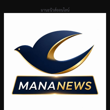
Skip
to
มานะนิวส์ออนไลน์
content