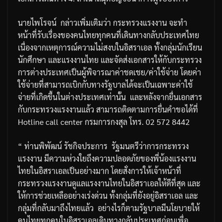
นายไพโรจน์
กล่าวเพิ่มเติมว่า
กระทรวงแรงงาน
จะทำ
หน้าที่รับเรื่องของคนไทยทุกคนที่เดินทางกลับประเทศไทย
เนื่องจากเหตุการณ์ความไม่สงบในอิสราเอล
ทั้งกลุ่มนักเรียน
นักศึกษา
และแรงงานไทย
และจัดส่งเอกสารให้กับกระทรวง
การต่างประเทศเป็นผู้พิจารณาค่าชดเชย
/
ค่าใช้จ่าย
โดยค่า
ใช้จ่ายที่สามารถเบิกกับทางรัฐบาลได้จะเป็นเฉพาะค่าใช้
จ่ายที่เกิดขึ้นในต่างประเทศเท่านั้น
และหลังจากยื่นเอกสาร
กับกระทรวงแรงงานแล้ว
สามารถติดตามการยื่นคำขอได้ที่
Hotline call center
กรมการกงสุล
โทร
. 02 572 8442
“
ท่านพิพัฒน์
รัชกิจประการ
รัฐมนตรีว่าการกระทรวง
แรงงาน
มีความห่วงใยถึงความปลอดภัยของพี่น้องแรงงาน
ไทยในอิสราเอลเป็นอย่างมาก
โดยสั่งการให้เจ้าหน้าที่
กระทรวงแรงงานดูแลแรงงานไทยในอิสราเอลให้ดีที่สุด
และ
ให้การช่วยเหลืออย่างเร่งด่วน
ทั้งกลุ่มที่ยังอยู่อิสราเอล
และ
กลุ่มที่กลับมาถึงไทยแล้ว
อย่างไรก็ตามรัฐบาลมีนโยบายให้
คนไทยทุกคนในอิสราเอลเดินทางกลับประเทศก่อนเพื่อ