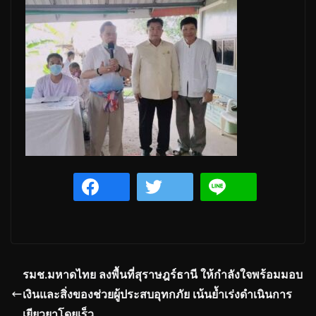
รมช.มหาดไทย ลงพื้นที่สุราษฎร์ธานี ให้กำลังใจพร้อมมอบ
เงินและสิ่งของช่วยผู้ประสบอุทกภัย เน้นย้ำเร่งดำเนินการ
เยียวยาโดยเร็ว