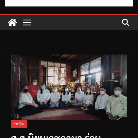
การเมือง
ส.ส.นิยมเวชกามา ร่วม