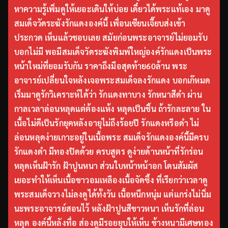
หาความรู้เพิ่มดูให้เยอะเดินให้บ่อย เดี๋ยวได้พระแท้เอง มาดู
สมเด็จวัดระฆังรักแดงองค์นี้ เพื่อนเซียนเจี๊ยบส่งเข้า
ประกวด เห็นแล้วชอบเลย สมัยก่อนพระอาจารย์ไม่ยอมรับ
บอกไม่มี พอมีสมเด็จวัดระฆังพิมพ์ใหญ่องค์รักแดงเป็นพระ
หน้าใหม่ที่ยอมรับกัน ราคาถึงมือสุดท้าย60ล้าน พระ
อาจารย์เปลี่ยนใจหลังเจอพระสมเด็จลงรักแดง บอกเก๊หมด
เริ่มมาดูรักวิเคราะห์ได้ว่า รักแดงทาบาง รักหนาสีดำ ผ่าน
กาลเวลาล่อนหลุดแต่ต้องแห้ง หลุดเป็นชิ้น ถ้ารักละลาย ใน
เนื้อไม่ดีเป็นรักยุคหลังอายุไม่ถึงร้อยปี รักแดงหรือดำ ไม่
ล่อนหลุดง่ายเกาะอยู่ในเนื้อพระ สมเด็จรักแดงองค์นี้มีครบ
รักแดงดำ มีทองปิดด้วย ครบสูตร ดูง่ายด้านหน้าที่รักร่อน
หลุดเห็นฝ้ารัก ฝ้าปูนหนา ส่วนใบหน้าหน้าอก โดนสัมผัส
เยอะทำให้เห็นเนื้อขาวอมเหลืองเนื้อจัดซึ้ง ที่เรียกว่าเวลาดู
พระสมเด็จวางไม่ลงดูได้ทั้งวัน เนื้อหนึกหนุ่ม แต่แกร่งไม่นิ่ม
นะพระอาจารย์สอนไว้ หลังฝ้าปูนสีขาวหนา เห็นรักที่ล่อน
หลุด องค์นี้หลังทื่อ ส่องดูมีรอยยุบให้เห็น ข้างหนามีเศษทอง