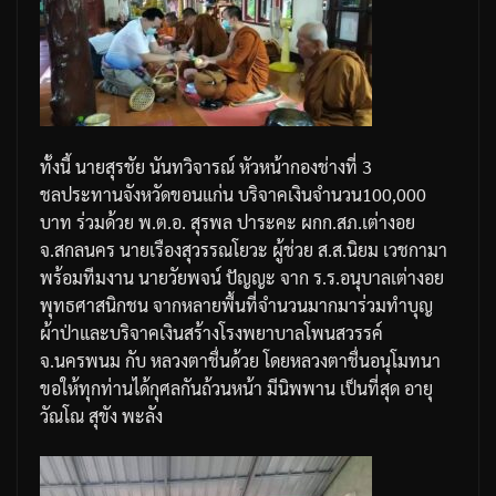
ทั้งนี้
นายสุรชัย
นันทวิจารณ์
หัวหน้ากองช่างที่
3
ชลประทานจังหวัดขอนแก่น
บริจาคเงินจำนวน
100,000
บาท
ร่วมด้วย
พ
.
ต
.
อ
.
สุรพล
ปาระคะ
ผกก
.
สภ
.
เต่างอย
จ
.
สกลนคร
นายเรืองสุวรรณ
โยวะ
ผู้ช่วย
ส
.
ส
.
นิยม
เวชกามา
พร้อมทีมงาน
นายวัยพจน์
ปัญญะ
จาก
ร
.
ร
.
อนุบาลเต่างอย
พุทธศาสนิกชน
จากหลายพื้นที่จำนวนมากมาร่วมทำบุญ
ผ้าป่าและบริจาคเงินสร้างโรงพยาบาลโพนสวรรค์
จ
.
นครพนม
กับ
หลวงตาชื่นด้วย
โดยหลวงตาชื่นอนุโมทนา
ขอให้ทุกท่านได้กุศลกันถ้วนหน้า
มีนิพพาน
เป็นที่สุด
อายุ
วัณโณ
สุขัง
พะลัง