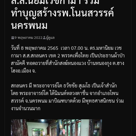
ทำบุญสร้างรพ.โนนสวรรค์
นครพนม
9 พฤษภาคม 2022
ผู้ดูแล
วันที่
8
พฤษภาคม
2565
เวลา
07.00
น
.
ดร
.
มหานิยม
เวช
กามา
ส
.
ส
.
สกลนคร
เขต
2
พรรคเพื่อไทย
เป็นประธานผ้าป่า
สามัคคี
ทอดถวายที่สำนักสงฆ์หนองแวง
บ้านหนองกุง
ต
.
ฮาง
โฮง
อ
.
เมือง
จ
.
สกลนคร
มี
พระอาจารย์โต
ธวัชชัย
สุเมโธ
เป็นเจ้าสำนัก
โดย
พระอาจารย์โต
ได้นิมนต์หลวงตาชื่น
จากอำเภอโพน
สวรรค์
จ
.
นครพนม
มาบิณฑบาตด้วย
มีพุทธศาสนิกชน
ร่วม
งานจำนวนมาก