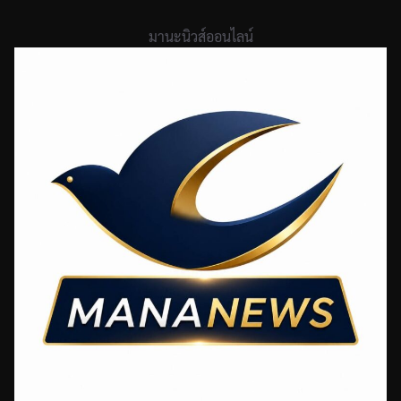
Skip
to
มานะนิวส์ออนไลน์
content