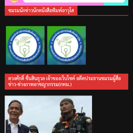
ชมรมนักข่าวนักหนังสือพิมพ์อาวุโส
ตวงศักดิ์ ชื่นสินธุวล เจ้าของเว็บไซค์ อดีตประธานชมรมผู้สื่อ
ข่าว-ช่างภาพอาชญากรรม(กทม.)