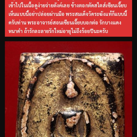
เข้าไปในเนื้อดูง่ายจ่ายตังค์เลย ข้างตอกตัดสไตส์เซียนเจี๊ยบ
เห็นแบบนี้อย่าปล่อยผ่านมือ พระสมเด็จวัดระฆังแท้ก็แบบนี้
ครับท่าน พระอาจารย์สอนเซียนเจี๊ยบบอกต่อ รักบางแดง
หนาดำ ถ้ารักละลายรักใหม่อายุไม่ถึงร้อยปีนะครับ