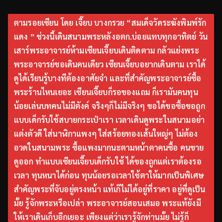
ตามรอยเซียน โดย เจี๊ยบ บางกรวย “สมเด็จวัดระฆังพิมพ์รัก
แดง ” ช่วงนี้เดินสนามพระหลังอตก.บ่อยแทบทุกอาทิตย์ วัน
เสาร์พระอาจารย์ห้ามเซียนเจี๊ยบเดินติดตาม กลัวแย่งพระ
พระอาจารย์ขอเดินคนเดียว เซียนเจี๊ยบอยากเดินตาม เราได้
ดูได้เรียนรู้บางทีต้องอาศัยจำ และที่สำคัญพระอาจารย์ซื้อ
พระร้านไหนเยอะ เซียนเจี๊ยบก็รอของแถม ก็เรามันคนทุน
น้อยเล่นบทคนไม่มีตังค์ จริงๆก็ไม่มีจริงๆ ขอได้ขอซื้อขอถูก
แบบเด็กรับใช้สบายกระเป๋าเรา เวลาเดินดูพระในสนามอย่า
แต่งตัวดี ใส่นาฬิกาแพงๆ ใส่สร้อยทองเส้นใหญ่ๆ ไม่ต้อง
อวดในสนามพระ ซื้อแพงมากนะตามหน้าตาคนซื้อ คนขาย
ดูออก ทำแบบเซียนเจี๊ยบเด็กรับใช้ ได้ของถูกแต่เราต้องรอ
เวลา ทุนหนาได้ก่อน ทุนน้อยรอเวลาใช้ตาให้มากเป็นพิเศษ
สำคัญพระที่จับอยู่ตรงหน้า แท้เก๊ไม่ได้อยู่ที่ราคา อยู่ที่ดูเป็น
มั้ย รู้จักพระหรือเปล่า พระอาจารย์สอนเสมอ พระแท้ยังมี
ให้เราเดินเก็บอีกเยอะ เพียงแต่ว่าเรารู้จักท่านมั้ย ไม่รู้ก็