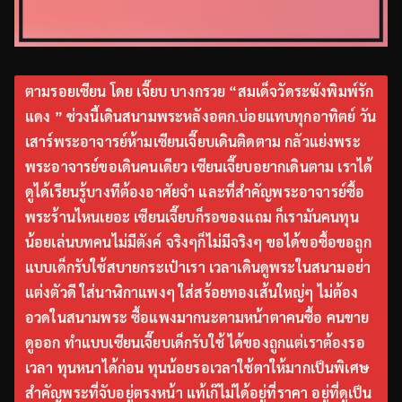
ตามรอยเซียน โดย เจี๊ยบ บางกรวย “สมเด็จวัดระฆังพิมพ์รัก
แดง ” ช่วงนี้เดินสนามพระหลังอตก.บ่อยแทบทุกอาทิตย์ วัน
เสาร์พระอาจารย์ห้ามเซียนเจี๊ยบเดินติดตาม กลัวแย่งพระ
พระอาจารย์ขอเดินคนเดียว เซียนเจี๊ยบอยากเดินตาม เราได้
ดูได้เรียนรู้บางทีต้องอาศัยจำ และที่สำคัญพระอาจารย์ซื้อ
พระร้านไหนเยอะ เซียนเจี๊ยบก็รอของแถม ก็เรามันคนทุน
น้อยเล่นบทคนไม่มีตังค์ จริงๆก็ไม่มีจริงๆ ขอได้ขอซื้อขอถูก
แบบเด็กรับใช้สบายกระเป๋าเรา เวลาเดินดูพระในสนามอย่า
แต่งตัวดี ใส่นาฬิกาแพงๆ ใส่สร้อยทองเส้นใหญ่ๆ ไม่ต้อง
อวดในสนามพระ ซื้อแพงมากนะตามหน้าตาคนซื้อ คนขาย
ดูออก ทำแบบเซียนเจี๊ยบเด็กรับใช้ ได้ของถูกแต่เราต้องรอ
เวลา ทุนหนาได้ก่อน ทุนน้อยรอเวลาใช้ตาให้มากเป็นพิเศษ
สำคัญพระที่จับอยู่ตรงหน้า แท้เก๊ไม่ได้อยู่ที่ราคา อยู่ที่ดูเป็น