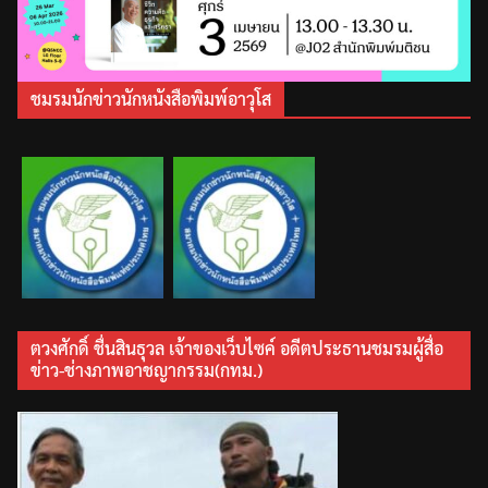
ชมรมนักข่าวนักหนังสือพิมพ์อาวุโส
ตวงศักดิ์ ชื่นสินธุวล เจ้าของเว็บไซค์ อดีตประธานชมรมผู้สื่อ
ข่าว-ช่างภาพอาชญากรรม(กทม.)