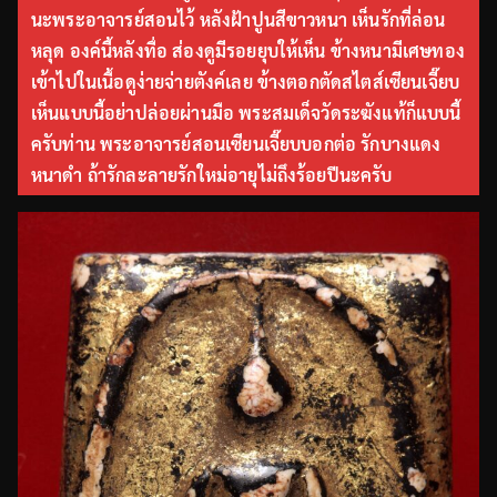
นะพระอาจารย์สอนไว้ หลังฝ้าปูนสีขาวหนา เห็นรักที่ล่อน
หลุด องค์นี้หลังทื่อ ส่องดูมีรอยยุบให้เห็น ข้างหนามีเศษทอง
เข้าไปในเนื้อดูง่ายจ่ายตังค์เลย ข้างตอกตัดสไตส์เซียนเจี๊ยบ
เห็นแบบนี้อย่าปล่อยผ่านมือ พระสมเด็จวัดระฆังแท้ก็แบบนี้
ครับท่าน พระอาจารย์สอนเซียนเจี๊ยบบอกต่อ รักบางแดง
หนาดำ ถ้ารักละลายรักใหม่อายุไม่ถึงร้อยปีนะครับ