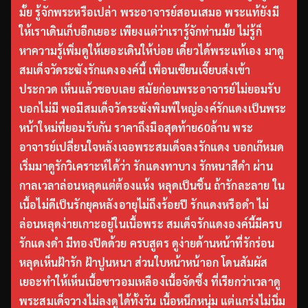
มั้ย รู้จักพระหรือเปล่า พระอาจารย์สอนเสมอ พระแท้ยังมี
ให้เราเดินเก็บอีกเยอะ เพียงแต่ว่าเรารู้จักท่านมั้ย ไม่รู้ก็
หาความรู้เพิ่มดูให้เยอะเดินให้บ่อย เดี๋ยวได้พระแท้เอง มาดู
สมเด็จวัดระฆังรักแดงองค์นี้ เพื่อนเซียนเจี๊ยบส่งเข้า
ประกวด เห็นแล้วชอบเลย สมัยก่อนพระอาจารย์ไม่ยอมรับ
บอกไม่มี พอมีสมเด็จวัดระฆังพิมพ์ใหญ่องค์รักแดงเป็นพระ
หน้าใหม่ที่ยอมรับกัน ราคาถึงมือสุดท้าย60ล้าน พระ
อาจารย์เปลี่ยนใจหลังเจอพระสมเด็จลงรักแดง บอกเก๊หมด
เริ่มมาดูรักวิเคราะห์ได้ว่า รักแดงทาบาง รักหนาสีดำ ผ่าน
กาลเวลาล่อนหลุดแต่ต้องแห้ง หลุดเป็นชิ้น ถ้ารักละลาย ใน
เนื้อไม่ดีเป็นรักยุคหลังอายุไม่ถึงร้อยปี รักแดงหรือดำ ไม่
ล่อนหลุดง่ายเกาะอยู่ในเนื้อพระ สมเด็จรักแดงองค์นี้มีครบ
รักแดงดำ มีทองปิดด้วย ครบสูตร ดูง่ายด้านหน้าที่รักร่อน
หลุดเห็นฝ้ารัก ฝ้าปูนหนา ส่วนใบหน้าหน้าอก โดนสัมผัส
เยอะทำให้เห็นเนื้อขาวอมเหลืองเนื้อจัดซึ้ง ที่เรียกว่าเวลาดู
พระสมเด็จวางไม่ลงดูได้ทั้งวัน เนื้อหนึกหนุ่ม แต่แกร่งไม่นิ่ม