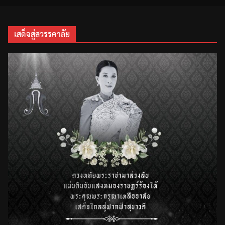
เสด็จสู่สวรรคาลัย