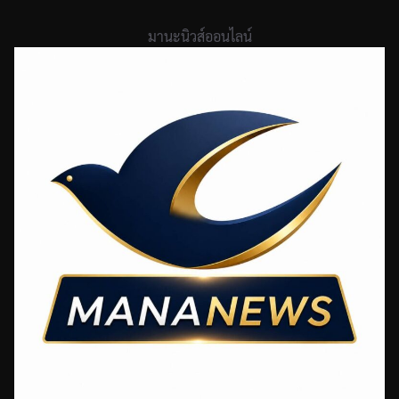
Skip
to
มานะนิวส์ออนไลน์
content