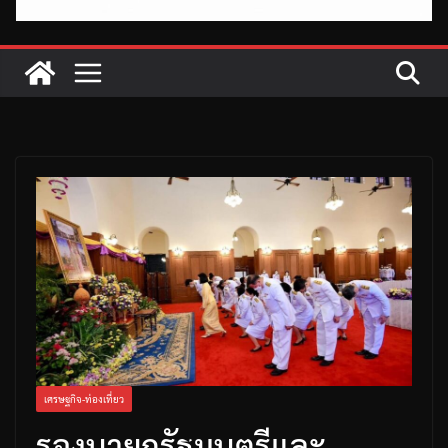
เศรษฐกิจ-ท่องเที่ยว
รองนายกรัฐมนตรีและ