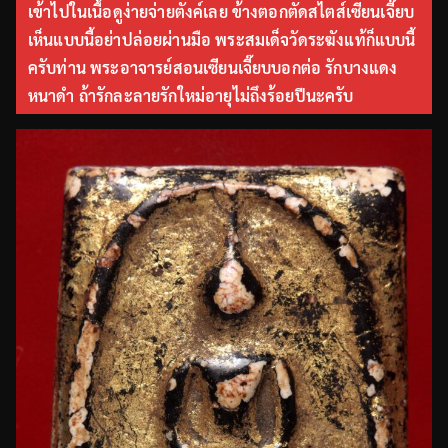
เข้าไปในเนื้อดูง่ายจ่ายตังค์เลย ข้างตอกตัดสไตส์เซียนเจี๊ยบ
เห็นแบบนี้อย่าปล่อยผ่านมือ พระสมเด็จวัดระฆังแท้ก็แบบนี้
ครับท่าน พระอาจารย์สอนเซียนเจี๊ยบบอกต่อ รักบางแดง
หนาดำ ถ้ารักละลายรักใหม่อายุไม่ถึงร้อยปีนะครับ