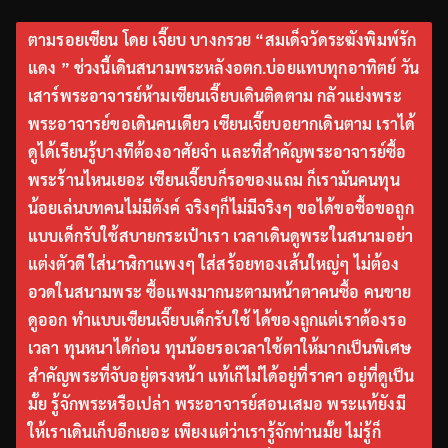
ตามรอยเซียน โดย เจี๊ยบ บางกรวย “สมเด็จวัดระฆังพิมพ์รัก
แดง ” ช่วงนี้เดินสนามพระหลังอตก.บ่อยแทบทุกอาทิตย์ วัน
เสาร์พระอาจารย์ห้ามเซียนเจี๊ยบเดินติดตาม กลัวแย่งพระ
พระอาจารย์ขอเดินคนเดียว เซียนเจี๊ยบอยากเดินตาม เราได้
ดูได้เรียนรู้บางทีต้องอาศัยจำ และที่สำคัญพระอาจารย์ซื้อ
พระร้านไหนเยอะ เซียนเจี๊ยบก็รอของแถม ก็เรามันคนทุน
น้อยเล่นบทคนไม่มีตังค์ จริงๆก็ไม่มีจริงๆ ขอได้ขอซื้อขอถูก
แบบเด็กรับใช้สบายกระเป๋าเรา เวลาเดินดูพระในสนามอย่า
แต่งตัวดี ใส่นาฬิกาแพงๆ ใส่สร้อยทองเส้นใหญ่ๆ ไม่ต้อง
อวดในสนามพระ ซื้อแพงมากนะตามหน้าตาคนซื้อ คนขาย
ดูออก ทำแบบเซียนเจี๊ยบเด็กรับใช้ ได้ของถูกแต่เราต้องรอ
เวลา ทุนหนาได้ก่อน ทุนน้อยรอเวลาใช้ตาให้มากเป็นพิเศษ
สำคัญพระที่จับอยู่ตรงหน้า แท้เก๊ไม่ได้อยู่ที่ราคา อยู่ที่ดูเป็น
มั้ย รู้จักพระหรือเปล่า พระอาจารย์สอนเสมอ พระแท้ยังมี
ให้เราเดินเก็บอีกเยอะ เพียงแต่ว่าเรารู้จักท่านมั้ย ไม่รู้ก็