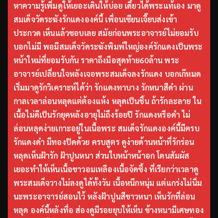
หาความรู้เพิ่มดูให้เยอะเดินให้บ่อย เดี๋ยวได้พระแท้เอง มาดู
สมเด็จวัดระฆังรักแดงองค์นี้ เพื่อนเซียนเจี๊ยบส่งเข้า
ประกวด เห็นแล้วชอบเลย สมัยก่อนพระอาจารย์ไม่ยอมรับ
บอกไม่มี พอมีสมเด็จวัดระฆังพิมพ์ใหญ่องค์รักแดงเป็นพระ
หน้าใหม่ที่ยอมรับกัน ราคาถึงมือสุดท้าย60ล้าน พระ
อาจารย์เปลี่ยนใจหลังเจอพระสมเด็จลงรักแดง บอกเก๊หมด
เริ่มมาดูรักวิเคราะห์ได้ว่า รักแดงทาบาง รักหนาสีดำ ผ่าน
กาลเวลาล่อนหลุดแต่ต้องแห้ง หลุดเป็นชิ้น ถ้ารักละลาย ใน
เนื้อไม่ดีเป็นรักยุคหลังอายุไม่ถึงร้อยปี รักแดงหรือดำ ไม่
ล่อนหลุดง่ายเกาะอยู่ในเนื้อพระ สมเด็จรักแดงองค์นี้มีครบ
รักแดงดำ มีทองปิดด้วย ครบสูตร ดูง่ายด้านหน้าที่รักร่อน
หลุดเห็นฝ้ารัก ฝ้าปูนหนา ส่วนใบหน้าหน้าอก โดนสัมผัส
เยอะทำให้เห็นเนื้อขาวอมเหลืองเนื้อจัดซึ้ง ที่เรียกว่าเวลาดู
พระสมเด็จวางไม่ลงดูได้ทั้งวัน เนื้อหนึกหนุ่ม แต่แกร่งไม่นิ่ม
นะพระอาจารย์สอนไว้ หลังฝ้าปูนสีขาวหนา เห็นรักที่ล่อน
หลุด องค์นี้หลังทื่อ ส่องดูมีรอยยุบให้เห็น ข้างหนามีเศษทอง