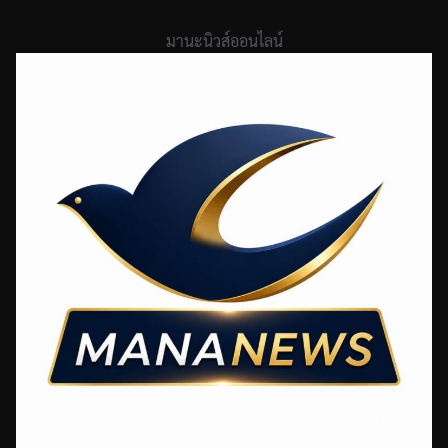
Skip
to
มานะนิวส์ออนไลน์
content