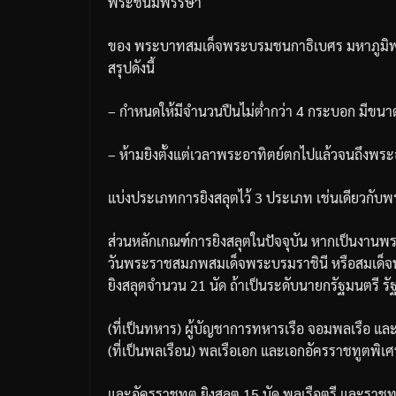
พระชนมพรรษา
ของ
พระบาทสมเด็จพระบรมชนกาธิเบศร
มหาภูมิ
สรุปดังนี้
–
กำหนดให้มีจำนวนปืนไม่ต่ำกว่า
4
กระบอก
มีขนาด
–
ห้ามยิงตั้งแต่เวลาพระอาทิตย์ตกไปแล้วจนถึงพระอ
แบ่งประเภทการยิงสลุตไว้
3
ประเภท
เช่นเดียวกับ
ส่วนหลักเกณฑ์การยิงสลุตในปัจจุบัน
หากเป็นงานพ
วันพระราชสมภพสมเด็จพระบรมราชินี
หรือสมเด็
ยิงสลุตจำนวน
21
นัด
ถ้าเป็นระดับนายกรัฐมนตรี
ร
(
ที่เป็นทหาร
)
ผู้บัญชาการทหารเรือ
จอมพลเรือ
และ
(
ที่เป็นพลเรือน
)
พลเรือเอก
และเอกอัครราชทูตพิเ
และอัครราชทูต
ยิงสลุต
15
นัด
พลเรือตรี
และราชท