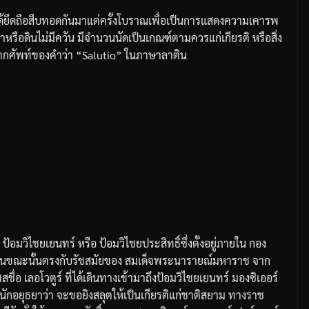
ด้ยึดถือสืบทอดกันมาแต่ครั้งโบราณเพื่อเป็นการแสดงความเคารพ
ำหรือดินไม่มีควัน
มีจำนวนนัดเป็นเกณฑ์ตามควรแก่เกียรติ
หรือสิ่ง
ากศัพท์ของคำว่า
“Salutio”
ในภาษาลาติน
ป้อมวิไชยเยนทร์
หรือ
ป้อมวิไชยประสิทธิ์
ซึ่งตั้งอยู่ภายใน
กอง
งในขณะนั้นตรงกับรัชสมัยของ
สมเด็จพระนารายณ์มหาราช
จาก
ศสชื่อ
เลอโวตูร์
ที่ได้เดินทางเข้ามาถึงป้อมวิไชยเยนทร์
มองซิเออร์
นักอยุธยาว่า
จะขอยิงสลุตให้เป็นเกียรติแก่ชาติสยาม
ทางราช