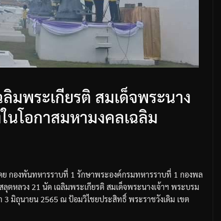
ฉลิมพระเกียรติ สมเด็จพระนาง
่องในโอกาสมหามงคลเฉลิม
ดย
กองพันทหารราบที่
1
รักษาพระองค์
กรมทหารราบที่
1
กองพล
งสลุตหลวง
21
นัด
เฉลิมพระเกียรติ
สมเด็จพระนางเจ้าฯ
พระบรม
า
3
มิถุนายน
2565
ณ
ป้อมวิไชยประสิทธิ์
พระราชวังเดิม
เขต