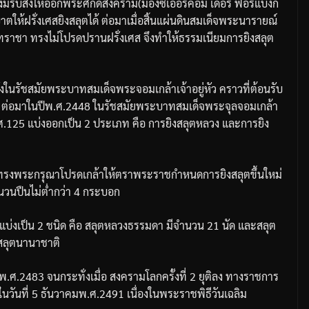
ึงมีรับสั่งให้ออกพระศักดิ์สงคราม
(
มองซิเออร์คอม
เดอร์
ฟอร์แบงก์
าตให้ฝรั่งเศสยิงสลุตได้
ต่อมาเมื่อสิ้นแผ่นดินสมเด็จพระนารายณ์
ทราชา
ทรงไม่โปรดปรานฝรั่งเศส
จึงทำให้ธรรมเนียมการยิงสลุต
ครั้งในรัชสมัยพระบาทสมเด็จพระจอมเกล้าเจ้าอยู่หัว
คราวที่ต้อนรับ
8
ต่อมาในปี
พ
.
ศ
.2448
ในรัชสมัยพระบาทสมเด็จพระจุลจอมเกล้า
ศ
.125
แบ่งออกเป็น
2
ประเภท
คือ
การยิงสลุตหลวง
และการยิง
ทรงพระกรุณาโปรดเกล้าให้ตราพระราชกำหนดการยิงสลุตขึ้นใหม่
วนปืนไม่ต่ำกว่า
4
กระบอก
แบ่งเป็น
2
ชนิด
คือ
สลุตหลวงธรรมดา
มีจำนวน
21
นัด
และสลุต
สลุตนานาชาติ
พ
.
ศ
.2483
จนกระทั่งเมื่อ
สงครามโลกครั้งที่
2
ยุติลง
ทางราชการ
ในวันที่
5
ธันวาคม
พ
.
ศ
.2491
เนื่องในพระราชพิธีวันเฉลิม