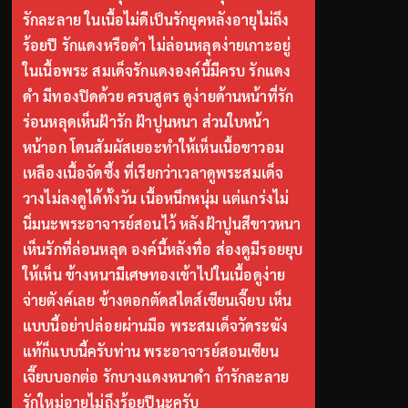
รักละลาย ในเนื้อไม่ดีเป็นรักยุคหลังอายุไม่ถึง
ร้อยปี รักแดงหรือดำ ไม่ล่อนหลุดง่ายเกาะอยู่
ในเนื้อพระ สมเด็จรักแดงองค์นี้มีครบ รักแดง
ดำ มีทองปิดด้วย ครบสูตร ดูง่ายด้านหน้าที่รัก
ร่อนหลุดเห็นฝ้ารัก ฝ้าปูนหนา ส่วนใบหน้า
หน้าอก โดนสัมผัสเยอะทำให้เห็นเนื้อขาวอม
เหลืองเนื้อจัดซึ้ง ที่เรียกว่าเวลาดูพระสมเด็จ
วางไม่ลงดูได้ทั้งวัน เนื้อหนึกหนุ่ม แต่แกร่งไม่
นิ่มนะพระอาจารย์สอนไว้ หลังฝ้าปูนสีขาวหนา
เห็นรักที่ล่อนหลุด องค์นี้หลังทื่อ ส่องดูมีรอยยุบ
ให้เห็น ข้างหนามีเศษทองเข้าไปในเนื้อดูง่าย
จ่ายตังค์เลย ข้างตอกตัดสไตส์เซียนเจี๊ยบ เห็น
แบบนี้อย่าปล่อยผ่านมือ พระสมเด็จวัดระฆัง
แท้ก็แบบนี้ครับท่าน พระอาจารย์สอนเซียน
เจี๊ยบบอกต่อ รักบางแดงหนาดำ ถ้ารักละลาย
รักใหม่อายุไม่ถึงร้อยปีนะครับ