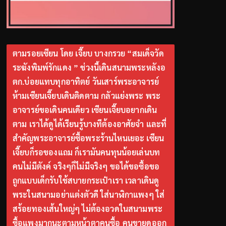
ตามรอยเซียน โดย เจี๊ยบ บางกรวย “สมเด็จวัด
ระฆังพิมพ์รักแดง ” ช่วงนี้เดินสนามพระหลังอ
ตก.บ่อยแทบทุกอาทิตย์ วันเสาร์พระอาจารย์
ห้ามเซียนเจี๊ยบเดินติดตาม กลัวแย่งพระ พระ
อาจารย์ขอเดินคนเดียว เซียนเจี๊ยบอยากเดิน
ตาม เราได้ดูได้เรียนรู้บางทีต้องอาศัยจำ และที่
สำคัญพระอาจารย์ซื้อพระร้านไหนเยอะ เซียน
เจี๊ยบก็รอของแถม ก็เรามันคนทุนน้อยเล่นบท
คนไม่มีตังค์ จริงๆก็ไม่มีจริงๆ ขอได้ขอซื้อขอ
ถูกแบบเด็กรับใช้สบายกระเป๋าเรา เวลาเดินดู
พระในสนามอย่าแต่งตัวดี ใส่นาฬิกาแพงๆ ใส่
สร้อยทองเส้นใหญ่ๆ ไม่ต้องอวดในสนามพระ
ซื้อแพงมากนะตามหน้าตาคนซื้อ คนขายดูออก