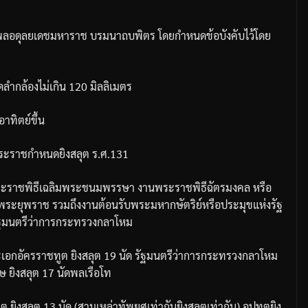
พลอดุลยเดชมหาราช
บรมนาถบพิตร
โดยกำหนดข้อบังคับ
ไว้โดย
ลำกล้องไม่เกิน
120
มิลลิเมตร
าทิตย์ขึ้น
พระราชกำหนดยิงสลุต
ร
.
ศ
.131
ระราชพิธีเฉลิมพระชนมพรรษา
งานพระราชพิธีฉัตรมงคล
หรือ
จพระยุพราช
รวมถึงงานต้อนรับพระมหากษัตริย์หรือประมุขแห่งรัฐ
ัฐมนตรีว่าการกระทรวงกลาโหม
เอกอัครราชทูต
ยิงสลุต
19
นัด
รัฐมนตรีว่าการกระทรวงกลาโหม
ศษ
ยิงสลุต
17
นัด
พลเรือโท
ูต
ยิงสลุต
13
นัด
(
สามเหล่าทัพยศเท่ากัน
ยิงสลุตเท่ากัน
)
อุปทูตยิง