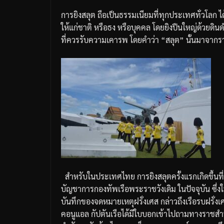
การยิงสลุต
ถือเป็นธรรมเนียมที่ทุกประเทศทั่วโลก
ไ
ให้แก่ชาติ
หรือธง
หรือบุคคล
โดยยิงปืนใหญ่ด้วยดินด
ที่ควรรับความเคารพ
โดยคำว่า
“
สลุต
”
นั้นมาจากร
สำหรับในประเทศไทย
การยิงสลุตครั้งแรกเกิดขึ้นที่
บัญชาการกองทัพเรือพระราชวังเดิม
ในปัจจุบัน
ซึ่
บันทึกของจดหมายเหตุฝรั่งเศส
กล่าวถึงเรือรบฝรั่งเ
คอนูแอล
กัปตันเรือได้มีใบบอกเข้าไปถามทางราชสำ