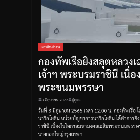
เหล่าทัพ-ตำรวจ
กองทัพเรือยิงสลุตหลวงเ
เจ้าฯ พระบรมราชินี เนื
พระชนมพรรษา
3 มิถุนายน 2022
ผู้ดูแล
วันที่
3
มิถุนายน
2565
เวลา
12.00
น
.
กองทัพเรือ
โ
นาวิกโยธิน
หน่วยบัญชาการนาวิกโยธิน
ได้ทำการยิ
ราชินี
เนื่องในโอกาสมหามงคลเฉลิมพระชนมพรรษ
บางกอกใหญ่
กรุงเทพฯ