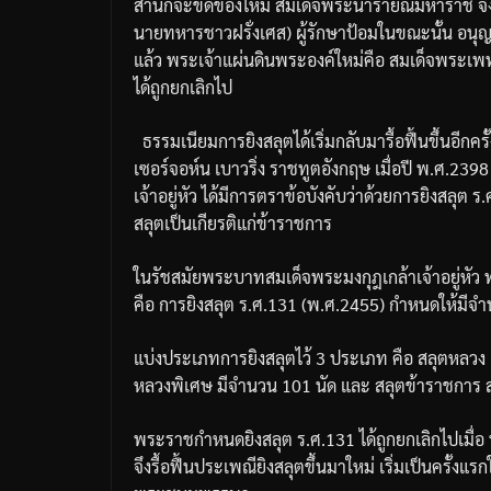
สำนักจะขัดข้องไหม
สมเด็จพระนารายณ์มหาราช
จ
นายทหารชาวฝรั่งเศส
)
ผู้รักษาป้อมในขณะนั้น
อนุญ
แล้ว
พระเจ้าแผ่นดินพระองค์ใหม่คือ
สมเด็จพระเพ
ได้ถูกยกเลิกไป
ธรรมเนียมการยิงสลุตได้เริ่มกลับมารื้อฟื้นขึ้นอีก
เซอร์จอห์น
เบาวริ่ง
ราชทูตอังกฤษ
เมื่อปี
พ
.
ศ
.239
เจ้าอยู่หัว
ได้มีการตราข้อบังคับว่าด้วยการยิงสลุต
ร
.
สลุตเป็นเกียรติแก่ข้าราชการ
ในรัชสมัยพระบาทสมเด็จพระมงกุฎเกล้าเจ้าอยู่หัว
คือ
การยิงสลุต
ร
.
ศ
.131 (
พ
.
ศ
.2455)
กำหนดให้มีจำน
แบ่งประเภทการยิงสลุตไว้
3
ประเภท
คือ
สลุตหลวง
หลวงพิเศษ
มีจำนวน
101
นัด
และ
สลุตข้าราชการ
พระราชกำหนดยิงสลุต
ร
.
ศ
.131
ได้ถูกยกเลิกไปเมื่อ
จึงรื้อฟื้นประเพณียิงสลุตขึ้นมาใหม่
เริ่มเป็นครั้งแรก