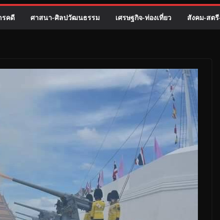
รคดี
ศาสนา-ศิลปวัฒนธรรม
เศรษฐกิจ-ท่องเที่ยว
สังคม-สตร