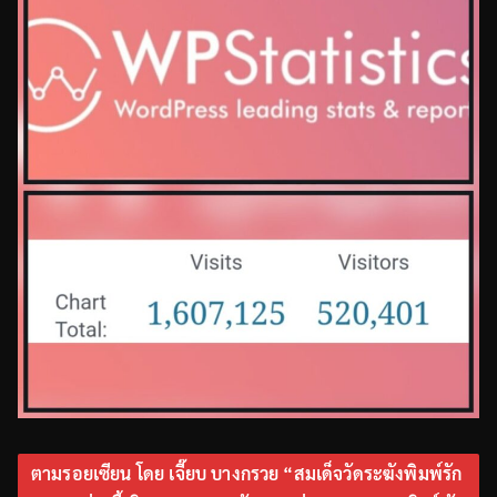
ตามรอยเซียน โดย เจี๊ยบ บางกรวย “สมเด็จวัดระฆังพิมพ์รัก