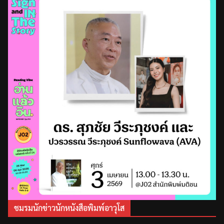
ชมรมนักข่าวนักหนังสือพิมพ์อาวุโส