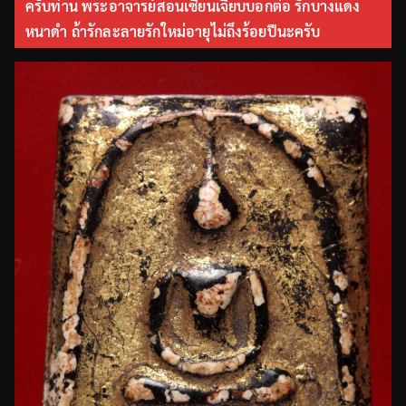
ครับท่าน พระอาจารย์สอนเซียนเจี๊ยบบอกต่อ รักบางแดง
หนาดำ ถ้ารักละลายรักใหม่อายุไม่ถึงร้อยปีนะครับ