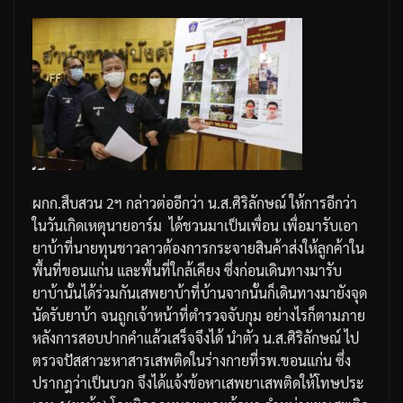
ผกก
.
สืบสวน
2
ฯ
กล่าวต่ออีกว่า
น
.
ส
.
ศิริลักษณ์
ให้การอีกว่า
ในวันเกิดเหตุนายอาร์ม
ได้ชวนมาเป็นเพื่อน
เพื่อมารับเอา
ยาบ้าที่นายทุนชาวลาวต้องการกระจายสินค้าส่งให้ลูกค้าใน
พื้นที่ขอนแก่น
และพื้นที่ใกล้เคียง
ซึ่งก่อนเดินทางมารับ
ยาบ้านั้นได้ร่วมกันเสพยาบ้าที่บ้านจากนั้นก็เดินทางมายังจุด
นัดรับยาบ้า
จนถูกเจ้าหน้าที่ตำรวจจับกุม
อย่างไรก็ตามภาย
หลังการสอบปากคำแล้วเสร็จจึงได้
นำตัว
น
.
ส
.
ศิริลักษณ์
ไป
ตรวจปัสสาวะหาสารเสพติดในร่างกายที่
รพ
.
ขอนแก่น
ซึ่ง
ปรากฎว่าเป็นบวก
จึงได้แจ้งข้อหาเสพยาเสพติดให้โทษประ