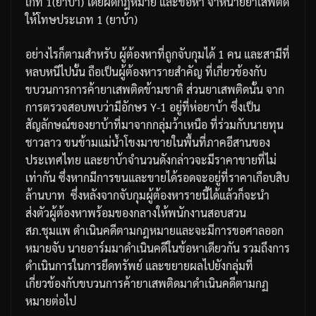
เกท
1(
ยาบ้า
)
โดยผิดกฎหมาย
และข้อหา
จำหน่ายยาเสพติด
ให้โทษประเภท
1 (
ยาบ้า
)
อย่างไรก็ตามสำหรับ
ผู้ต้องหาที่ถูกจับกุมได้
1
คน
และสามีที่
หลบหนีไปนั้น
ถือเป็นผู้ต้องหารายสำคัญ
ที่เกี่ยวข้องกับ
ขบวนการการค้ายาเสพติดข้ามชาติ
ส่วนยาเสพติดนั้น
จาก
การตรวจสอบพบว่ามีอักษร
Y-1
อยู่ที่ห่อยาบ้า
ซึ่งเป็น
สัญลักษณ์ของยาบ้าที่มาจากกลุ่มว้าเหนือ
ที่ร่วมกับนายทุน
ชาวลาว
ขนข้ามแม่น้ำโขงมาขายในพื้นที่ภาคอีสานของ
ประเทศไทย
และยาบ้าจำนวนดังกล่าวจะมีราคาขายที่ไม่
เท่ากัน
ซึ่งหากมีการขนและขายได้รอดจะอยู่ที่ราคาเกือบสิบ
ล้านบาท
ซึ่งหลังจากจับกุมผู้ต้องหารายนี้ได้แล้วก็จะนำ
ส่งตัวผู้ต้องหาพร้อมของกลางให้พนักงานสอบสวน
สภ
.
ชุมแพ
ดำเนินคดีตามกฎหมายและจะมีการขอศาลออก
หมายจับ
นายอาร์มมาดำเนินคดีในข้อหาเดียวกัน
รวมถึงการ
ดำเนินการในการยึดทรัพย์
และขยายผลไปยังกลุ่มที่
เกี่ยวข้องกับขบวนการค้ายาเสพติดมาดำเนินคดีตามกฏ
หมายต่อไป