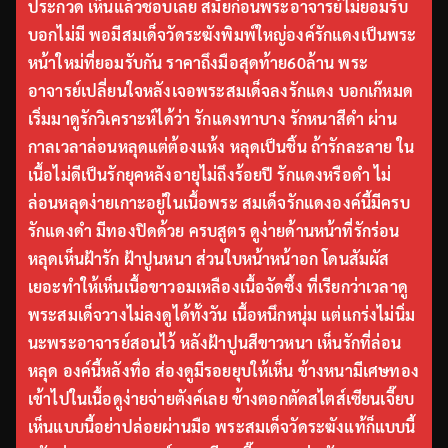
ประกวด เห็นแล้วชอบเลย สมัยก่อนพระอาจารย์ไม่ยอมรับ
บอกไม่มี พอมีสมเด็จวัดระฆังพิมพ์ใหญ่องค์รักแดงเป็นพระ
หน้าใหม่ที่ยอมรับกัน ราคาถึงมือสุดท้าย60ล้าน พระ
อาจารย์เปลี่ยนใจหลังเจอพระสมเด็จลงรักแดง บอกเก๊หมด
เริ่มมาดูรักวิเคราะห์ได้ว่า รักแดงทาบาง รักหนาสีดำ ผ่าน
กาลเวลาล่อนหลุดแต่ต้องแห้ง หลุดเป็นชิ้น ถ้ารักละลาย ใน
เนื้อไม่ดีเป็นรักยุคหลังอายุไม่ถึงร้อยปี รักแดงหรือดำ ไม่
ล่อนหลุดง่ายเกาะอยู่ในเนื้อพระ สมเด็จรักแดงองค์นี้มีครบ
รักแดงดำ มีทองปิดด้วย ครบสูตร ดูง่ายด้านหน้าที่รักร่อน
หลุดเห็นฝ้ารัก ฝ้าปูนหนา ส่วนใบหน้าหน้าอก โดนสัมผัส
เยอะทำให้เห็นเนื้อขาวอมเหลืองเนื้อจัดซึ้ง ที่เรียกว่าเวลาดู
พระสมเด็จวางไม่ลงดูได้ทั้งวัน เนื้อหนึกหนุ่ม แต่แกร่งไม่นิ่ม
นะพระอาจารย์สอนไว้ หลังฝ้าปูนสีขาวหนา เห็นรักที่ล่อน
หลุด องค์นี้หลังทื่อ ส่องดูมีรอยยุบให้เห็น ข้างหนามีเศษทอง
เข้าไปในเนื้อดูง่ายจ่ายตังค์เลย ข้างตอกตัดสไตส์เซียนเจี๊ยบ
เห็นแบบนี้อย่าปล่อยผ่านมือ พระสมเด็จวัดระฆังแท้ก็แบบนี้