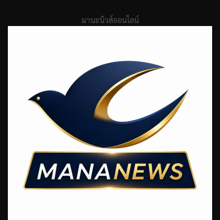
Skip
to
มานะนิวส์ออนไลน์
content