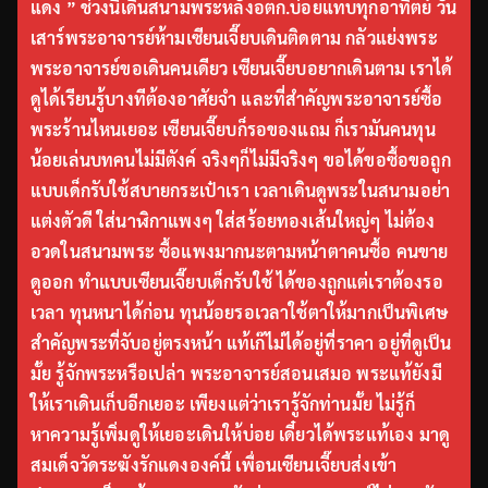
แดง ” ช่วงนี้เดินสนามพระหลังอตก.บ่อยแทบทุกอาทิตย์ วัน
เสาร์พระอาจารย์ห้ามเซียนเจี๊ยบเดินติดตาม กลัวแย่งพระ
พระอาจารย์ขอเดินคนเดียว เซียนเจี๊ยบอยากเดินตาม เราได้
ดูได้เรียนรู้บางทีต้องอาศัยจำ และที่สำคัญพระอาจารย์ซื้อ
พระร้านไหนเยอะ เซียนเจี๊ยบก็รอของแถม ก็เรามันคนทุน
น้อยเล่นบทคนไม่มีตังค์ จริงๆก็ไม่มีจริงๆ ขอได้ขอซื้อขอถูก
แบบเด็กรับใช้สบายกระเป๋าเรา เวลาเดินดูพระในสนามอย่า
แต่งตัวดี ใส่นาฬิกาแพงๆ ใส่สร้อยทองเส้นใหญ่ๆ ไม่ต้อง
อวดในสนามพระ ซื้อแพงมากนะตามหน้าตาคนซื้อ คนขาย
ดูออก ทำแบบเซียนเจี๊ยบเด็กรับใช้ ได้ของถูกแต่เราต้องรอ
เวลา ทุนหนาได้ก่อน ทุนน้อยรอเวลาใช้ตาให้มากเป็นพิเศษ
สำคัญพระที่จับอยู่ตรงหน้า แท้เก๊ไม่ได้อยู่ที่ราคา อยู่ที่ดูเป็น
มั้ย รู้จักพระหรือเปล่า พระอาจารย์สอนเสมอ พระแท้ยังมี
ให้เราเดินเก็บอีกเยอะ เพียงแต่ว่าเรารู้จักท่านมั้ย ไม่รู้ก็
หาความรู้เพิ่มดูให้เยอะเดินให้บ่อย เดี๋ยวได้พระแท้เอง มาดู
สมเด็จวัดระฆังรักแดงองค์นี้ เพื่อนเซียนเจี๊ยบส่งเข้า