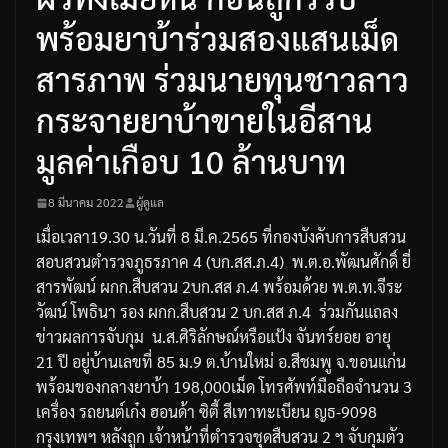
พร้อมยาบ้าร่วมสองแสนเม็ด
สารภาพ ร่วมนายทุนชาวลาว
กระจายยาบ้าขายในอีสาน
มูลค่าเกือบ 10 ล้านบาท
8 มีนาคม 2022
ผู้ดูแล
เมื่อเวลา
19.30
น
.
วันที่
8
มี
.
ค
.2565
ที่กองบังคับการสืบสวน
สอบสวนตำรวจภูธรภาค
4 (
บก
.
สส
.
ภ
.4)
พ
.
ต
.
อ
.
พัฒนศักดิ์
ยี่
สารพัฒน์
ผกก
.
สืบสวน
2
บก
.
สส
ภ
.4
พร้อมด้วย
พ
.
ต
.
ท
.
จีระ
วัฒน์
โพธินา
รอง
ผกก
.
สืบสวน
2
บก
.
สส
ภ
.4
ร่วมกันแถลง
ข่าวผลการจับกุม
น
.
ส
.
ศิริลักษณ์
หรือแป้ง
จันทร์ยอย
อายุ
21
ปี
อยู่บ้านเลขที่
85
ม
.9
ต
.
บ้านใหม่
อ
.
สีชมพู
จ
.
ขอนแก่น
พร้อมของกลางยาบ้า
198,000
เม็ด
โทรศัพท์มือถือจำนวน
3
เครื่อง
รถยนต์เก๋ง
ฮอนด้า
ซิตี้
สีเทา
ทะเบียน
ญธ
-9098
กรุงเทพฯ
หลังถูก
เจ้าหน้าที่ตำรวจชุดสืบสวน
2
ฯ
จับกุมตัว