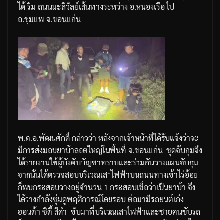
ได้
ริม
ถนนมะลิวัลย์เส้นทางระหว่าง
อ
.
หนองเรือ
ไป
อ
.
ชุมแพ
จ
.
ขอนแก่น
พ
.
ต
.
อ
.
พัฒนศักดิ์
กล่าวว่า
หลังจากเจ้าหน้าที่ได้รับแจ้งว่าจะ
มีการส่งมอบยาบ้าลอตใหญ่ในพื้นที่
จ
.
ขอนแก่น
ชุดจับกุมจึง
ได้รายงานให้ผู้บังคับบัญชาทราบและร่วมกันวางแผนจับกุม
จากนั้นได้ตรวจสอบบริเวณเสาไฟฟ้าบนถนนทางเข้าไร่อ้อย
ก็พบกระสอบวางอยู่จำนวน
1
กระสอบ
เชื่อว่าเป็นยาบ้า
จึง
ได้วางกำลังซุ่มดูพฤติการณ์โดยรอบ
ต่อมามีรถยนต์เก๋ง
ฮอนต้า
ซิตี้
สีดำ
ขับมาที่บริเวณเสาไฟฟ้าและชายคนขับรถ