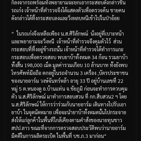
ก็ลงจากรถพร้อมทั้งพยายามจะยกเอากระสอบดังกล่าวขึ้น
รถเก๋ง
เจ้าหน้าที่ตำรวจจึงได้แสดงตัวเพื่อตรวจค้น
ชายคน
ดังกล่าวได้ทิ้งกระสอบลงและวิ่งหลบหนีเข้าไปในป่าอ้อย
“
ในรถเก๋งจึงเหลือเพียง
น
.
ส
.
ศิริลักษณ์
นั่งอยู่ที่เบาะหน้า
และพยายามจะวิ่งหนี
เจ้าหน้าที่ตำรวจจึงคุมตัวไว้
ส่วน
กระสอบที่ทิ้งอยู่ข้างรถนั้น
เจ้าหน้าที่ตำรวจได้ทำการแกะ
กระสอบเพื่อตรวจสอบ
พบยาบ้าทั้งหมด
34
ก้อน
รวมยาบ้า
ทั้งสิ้น
198,000
เม็ด
มูลค่ารวมเกือบ
10
ล้านบาท
ทั้งยังพบ
โทรศัพท์มือถือ
ตกอยู่ในรถจำนวน
3
เครื่อง
,
บัตรประชาชน
ของนายอาร์ม
วงษ์จันทร์หล้า
อายุ
33
ปี
อยู่บ้านเลขที่
22
หมู่
5
ต
.
หนองดู
อ
.
บ้านแท่น
จ
.
ชัยภูมิ
ก่อนจะทำการควบคุม
ตัว
น
.
ส
.
ศิริลักษณ์
มาทำการสอบสวน
ที่
กก
.
สืบสวน
2
ฯ
โดย
น
.
ส
.
ศิริลักษณ์
ให้การว่าร่วมกับนายอาร์ม
เดินทางไปรับเอา
ยาบ้า
ในจุดนัดหมาย
เพื่อจะนำยาบ้าทั้งหมดนั้นไปกระจาย
ส่งให้แก่ลูกค้าในพื้นที่ใกล้เคียงตามคำสั่งของนายทุนชาว
สปป
.
ลาว
ขณะที่จากการตรวจสอบประวัติพบว่านายอาร์ม
มีคดีในการผลิตระเบิด
ในพื้นที่
บช
.
ภ
.3
มาก่อน
“