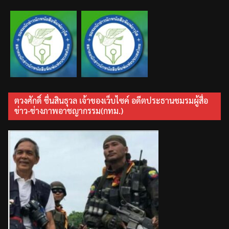
ตวงศักดิ์ ชื่นสินธุวล เจ้าของเว็บไซค์ อดีตประธานชมรมผู้สื่อ
ข่าว-ช่างภาพอาชญากรรม(กทม.)