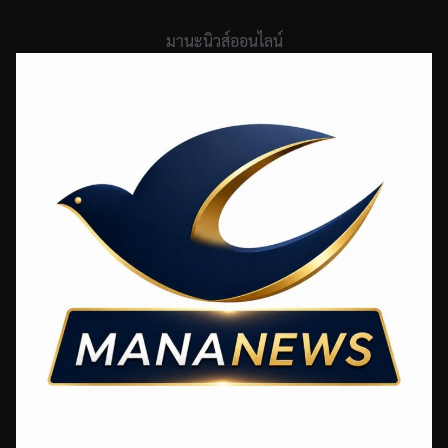
Skip
to
มานะนิวส์ออนไลน์
content