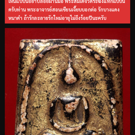
เห็นแบบนี้อย่าปล่อยผ่านมือ พระสมเด็จวัดระฆังแท้ก็แบบนี้
ครับท่าน พระอาจารย์สอนเซียนเจี๊ยบบอกต่อ รักบางแดง
หนาดำ ถ้ารักละลายรักใหม่อายุไม่ถึงร้อยปีนะครับ