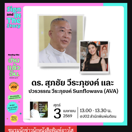
ชมรมนักข่าวนักหนังสือพิมพ์อาวุโส