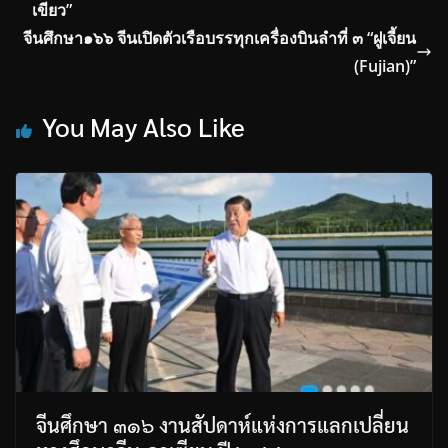
เขียว”
จีนศึกษา๑๖๖ จีนเปิดตัวเรือบรรทุกเครื่องบินลำที่ ๓ “ฝูเจี้ยน
(Fujian)”
You May Also Like
จีนศึกษา ๓๑๖ งานสัปดาห์แห่งการแลกเปลี่ยน