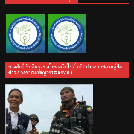
ตวงศักดิ์ ชื่นสินธุวล เจ้าของเว็บไซค์ อดีตประธานชมรมผู้สื่อ
ข่าว-ช่างภาพอาชญากรรม(กทม.)