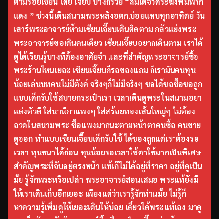
ตามรอยเซียน โดย เจี๊ยบ บางกรวย “สมเด็จวัดระฆังพิมพ์รัก
แดง ” ช่วงนี้เดินสนามพระหลังอตก.บ่อยแทบทุกอาทิตย์ วัน
เสาร์พระอาจารย์ห้ามเซียนเจี๊ยบเดินติดตาม กลัวแย่งพระ
พระอาจารย์ขอเดินคนเดียว เซียนเจี๊ยบอยากเดินตาม เราได้
ดูได้เรียนรู้บางทีต้องอาศัยจำ และที่สำคัญพระอาจารย์ซื้อ
พระร้านไหนเยอะ เซียนเจี๊ยบก็รอของแถม ก็เรามันคนทุน
น้อยเล่นบทคนไม่มีตังค์ จริงๆก็ไม่มีจริงๆ ขอได้ขอซื้อขอถูก
แบบเด็กรับใช้สบายกระเป๋าเรา เวลาเดินดูพระในสนามอย่า
แต่งตัวดี ใส่นาฬิกาแพงๆ ใส่สร้อยทองเส้นใหญ่ๆ ไม่ต้อง
อวดในสนามพระ ซื้อแพงมากนะตามหน้าตาคนซื้อ คนขาย
ดูออก ทำแบบเซียนเจี๊ยบเด็กรับใช้ ได้ของถูกแต่เราต้องรอ
เวลา ทุนหนาได้ก่อน ทุนน้อยรอเวลาใช้ตาให้มากเป็นพิเศษ
สำคัญพระที่จับอยู่ตรงหน้า แท้เก๊ไม่ได้อยู่ที่ราคา อยู่ที่ดูเป็น
มั้ย รู้จักพระหรือเปล่า พระอาจารย์สอนเสมอ พระแท้ยังมี
ให้เราเดินเก็บอีกเยอะ เพียงแต่ว่าเรารู้จักท่านมั้ย ไม่รู้ก็
หาความรู้เพิ่มดูให้เยอะเดินให้บ่อย เดี๋ยวได้พระแท้เอง มาดู