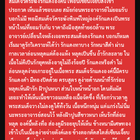
สมเด็จวัดระฆังรักแดงองค์นี้ เพื่อนเซียนเจี๊ยบส่งเข้า
ประกวด เห็นแล้วชอบเลย สมัยก่อนพระอาจารย์ไม่ยอมรับ
บอกไม่มี พอมีสมเด็จวัดระฆังพิมพ์ใหญ่องค์รักแดงเป็นพระ
หน้าใหม่ที่ยอมรับกัน ราคาถึงมือสุดท้าย60ล้าน พระ
อาจารย์เปลี่ยนใจหลังเจอพระสมเด็จลงรักแดง บอกเก๊หมด
เริ่มมาดูรักวิเคราะห์ได้ว่า รักแดงทาบาง รักหนาสีดำ ผ่าน
กาลเวลาล่อนหลุดแต่ต้องแห้ง หลุดเป็นชิ้น ถ้ารักละลาย ใน
เนื้อไม่ดีเป็นรักยุคหลังอายุไม่ถึงร้อยปี รักแดงหรือดำ ไม่
ล่อนหลุดง่ายเกาะอยู่ในเนื้อพระ สมเด็จรักแดงองค์นี้มีครบ
รักแดงดำ มีทองปิดด้วย ครบสูตร ดูง่ายด้านหน้าที่รักร่อน
หลุดเห็นฝ้ารัก ฝ้าปูนหนา ส่วนใบหน้าหน้าอก โดนสัมผัส
เยอะทำให้เห็นเนื้อขาวอมเหลืองเนื้อจัดซึ้ง ที่เรียกว่าเวลาดู
พระสมเด็จวางไม่ลงดูได้ทั้งวัน เนื้อหนึกหนุ่ม แต่แกร่งไม่นิ่ม
นะพระอาจารย์สอนไว้ หลังฝ้าปูนสีขาวหนา เห็นรักที่ล่อน
หลุด องค์นี้หลังทื่อ ส่องดูมีรอยยุบให้เห็น ข้างหนามีเศษทอง
เข้าไปในเนื้อดูง่ายจ่ายตังค์เลย ข้างตอกตัดสไตส์เซียนเจี๊ยบ