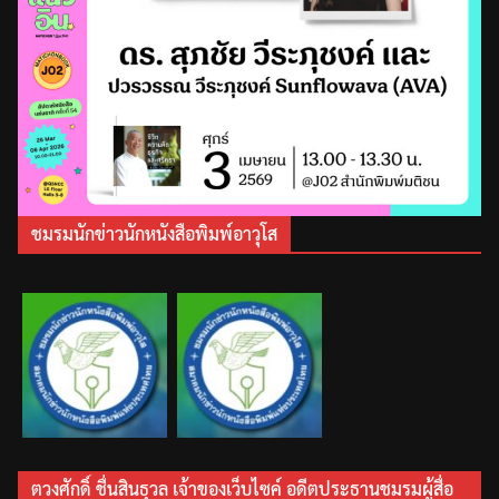
ชมรมนักข่าวนักหนังสือพิมพ์อาวุโส
ตวงศักดิ์ ชื่นสินธุวล เจ้าของเว็บไซค์ อดีตประธานชมรมผู้สื่อ