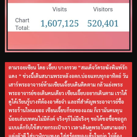
ตามรอยเซียน โดย เจี๊ยบ บางกรวย “สมเด็จวัดระฆังพิมพ์รัก
แดง ” ช่วงนี้เดินสนามพระหลังอตก.บ่อยแทบทุกอาทิตย์ วัน
เสาร์พระอาจารย์ห้ามเซียนเจี๊ยบเดินติดตาม กลัวแย่งพระ
พระอาจารย์ขอเดินคนเดียว เซียนเจี๊ยบอยากเดินตาม เราได้
ดูได้เรียนรู้บางทีต้องอาศัยจำ และที่สำคัญพระอาจารย์ซื้อ
พระร้านไหนเยอะ เซียนเจี๊ยบก็รอของแถม ก็เรามันคนทุน
น้อยเล่นบทคนไม่มีตังค์ จริงๆก็ไม่มีจริงๆ ขอได้ขอซื้อขอถูก
แบบเด็กรับใช้สบายกระเป๋าเรา เวลาเดินดูพระในสนามอย่า
แต่งตัวดี ใส่นาฬิกาแพงๆ ใส่สร้อยทองเส้นใหญ่ๆ ไม่ต้อง