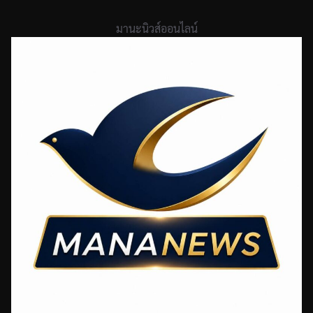
Skip
to
มานะนิวส์ออนไลน์
content