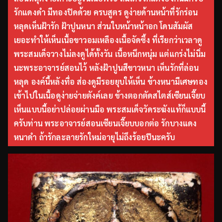
รักแดงดำ มีทองปิดด้วย ครบสูตร ดูง่ายด้านหน้าที่รักร่อน
หลุดเห็นฝ้ารัก ฝ้าปูนหนา ส่วนใบหน้าหน้าอก โดนสัมผัส
เยอะทำให้เห็นเนื้อขาวอมเหลืองเนื้อจัดซึ้ง ที่เรียกว่าเวลาดู
พระสมเด็จวางไม่ลงดูได้ทั้งวัน เนื้อหนึกหนุ่ม แต่แกร่งไม่นิ่ม
นะพระอาจารย์สอนไว้ หลังฝ้าปูนสีขาวหนา เห็นรักที่ล่อน
หลุด องค์นี้หลังทื่อ ส่องดูมีรอยยุบให้เห็น ข้างหนามีเศษทอง
เข้าไปในเนื้อดูง่ายจ่ายตังค์เลย ข้างตอกตัดสไตส์เซียนเจี๊ยบ
เห็นแบบนี้อย่าปล่อยผ่านมือ พระสมเด็จวัดระฆังแท้ก็แบบนี้
ครับท่าน พระอาจารย์สอนเซียนเจี๊ยบบอกต่อ รักบางแดง
หนาดำ ถ้ารักละลายรักใหม่อายุไม่ถึงร้อยปีนะครับ