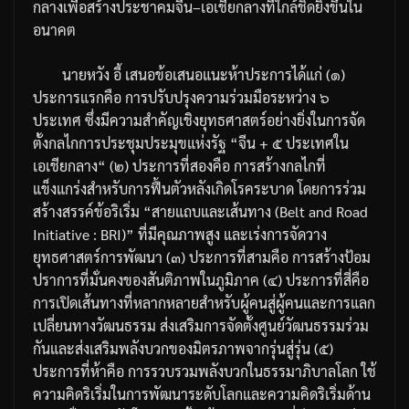
กลางเพื่อสร้างประชาคมจีน
–
เอเชียกลางที่ใกล้ชิดยิ่งขึ้นใน
อนาคต
นายหวัง
อี้
เสนอข้อเสนอแนะห้าประการได้แก่
(
๑
)
ประการแรกคือ
การปรับปรุงความร่วมมือระหว่าง
๖
ประเทศ
ซึ่ง
มีความสำคัญเชิงยุทธศาสตร์อย่างยิ่งในการจัด
ตั้งกลไกการประชุมประมุขแห่งรัฐ
“
จีน
+
๕
ประเทศใน
เอเชียกลาง
“ (
๒
)
ประการที่สองคือ
การสร้างกลไกที่
แข็งแกร่งสำหรับการฟื้นตัวหลังเกิดโรคระบาด
โดยการร่วม
สร้างสรรค์ข้อริเริ่ม
“
สายแถบและเส้นทาง
(Belt and Road
Initiative : BRI)”
ที่มีคุณภาพสูง
และเร่งการจัดวาง
ยุทธศาสตร์การพัฒนา
(
๓
)
ประการที่สามคือ
การสร้างป้อม
ปราการที่มั่นคงของสันติภาพในภูมิภาค
(
๔
)
ประการที่สี่คือ
การเปิดเส้นทางที่หลากหลายสำหรับผู้คนสู่ผู้คนและการแลก
เปลี่ยนทางวัฒนธรรม
ส่งเสริมการจัดตั้งศูนย์วัฒนธรรมร่วม
กันและส่งเสริมพลังบวกของมิตรภาพจากรุ่นสู่รุ่น
(
๕
)
ประการที่ห้าคือ
การรวบรวมพลังบวกในธรรมาภิบาลโลก
ใช้
ความคิดริเริ่มในการพัฒนาระดับโลกและความคิดริเริ่มด้าน