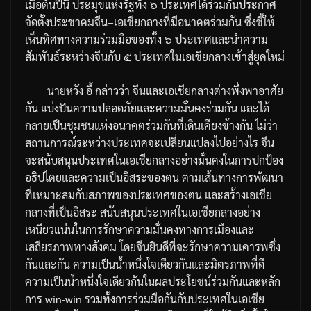
เมื่อต้นปีนี้
ประมุขแห่งรัฐทั้ง
๖
ประเทศได้ร่วมกันประกาศ
จัดตั้งประชาคมจีน
–
เอเชียกลางที่มีอนาคตร่วมกัน
ซึ่งชี้ให้
เห็นทิศทางความร่วมมือของทั้ง
๖
ประเทศและนำความ
สัมพันธ์ระหว่างจีนกับ
๕
ประเทศในเอเชียกลางเข้าสู่ยุคใหม่
นายหวัง
อี้
กล่าวว่า
จีนและเอเชียกลางต่างพึ่งพาอาศัย
กัน
แบ่งปันความปลอดภัยและความมั่นคงร่วมกัน
และได้
กลายเป็นชุมชนแห่งอนาคตร่วมกันที่เดินเคียงข้างกัน
ไม่ว่า
สถานการณ์ระหว่างประเทศจะเปลี่ยนแปลงไปอย่างไร
จีน
จะสนับสนุนประเทศในเอเชียกลางอย่างมั่นคงในการปกป้อง
อธิปไตยและความเป็นอิสระของตน
ตามเส้นทางการพัฒนา
ที่เหมาะสมกับสภาพของประเทศของตน
และสร้างเอเชีย
กลางที่เป็นอิสระ
สนับสนุนประเทศในเอเชียกลางอย่าง
เหนียวแน่นในการรักษาความมั่นคงทางการเมืองและ
เสถียรภาพทางสังคม
โดยจีนยินดีที่จะรักษาความเคารพซึ่ง
กันและกัน
ความเป็นน้ำหนึ่งใจเดียวกันและมิตรภาพที่ดี
ความเป็นน้ำหนึ่งใจเดียวกันในผลประโยชน์ร่วมกันและหลัก
การ
win-win
รวมทั้ง
การร่วมมือกันกับประเทศในเอเชีย