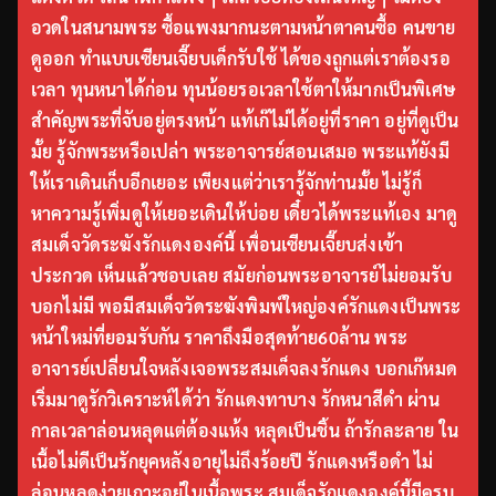
อวดในสนามพระ ซื้อแพงมากนะตามหน้าตาคนซื้อ คนขาย
ดูออก ทำแบบเซียนเจี๊ยบเด็กรับใช้ ได้ของถูกแต่เราต้องรอ
เวลา ทุนหนาได้ก่อน ทุนน้อยรอเวลาใช้ตาให้มากเป็นพิเศษ
สำคัญพระที่จับอยู่ตรงหน้า แท้เก๊ไม่ได้อยู่ที่ราคา อยู่ที่ดูเป็น
มั้ย รู้จักพระหรือเปล่า พระอาจารย์สอนเสมอ พระแท้ยังมี
ให้เราเดินเก็บอีกเยอะ เพียงแต่ว่าเรารู้จักท่านมั้ย ไม่รู้ก็
หาความรู้เพิ่มดูให้เยอะเดินให้บ่อย เดี๋ยวได้พระแท้เอง มาดู
สมเด็จวัดระฆังรักแดงองค์นี้ เพื่อนเซียนเจี๊ยบส่งเข้า
ประกวด เห็นแล้วชอบเลย สมัยก่อนพระอาจารย์ไม่ยอมรับ
บอกไม่มี พอมีสมเด็จวัดระฆังพิมพ์ใหญ่องค์รักแดงเป็นพระ
หน้าใหม่ที่ยอมรับกัน ราคาถึงมือสุดท้าย60ล้าน พระ
อาจารย์เปลี่ยนใจหลังเจอพระสมเด็จลงรักแดง บอกเก๊หมด
เริ่มมาดูรักวิเคราะห์ได้ว่า รักแดงทาบาง รักหนาสีดำ ผ่าน
กาลเวลาล่อนหลุดแต่ต้องแห้ง หลุดเป็นชิ้น ถ้ารักละลาย ใน
เนื้อไม่ดีเป็นรักยุคหลังอายุไม่ถึงร้อยปี รักแดงหรือดำ ไม่
ล่อนหลุดง่ายเกาะอยู่ในเนื้อพระ สมเด็จรักแดงองค์นี้มีครบ