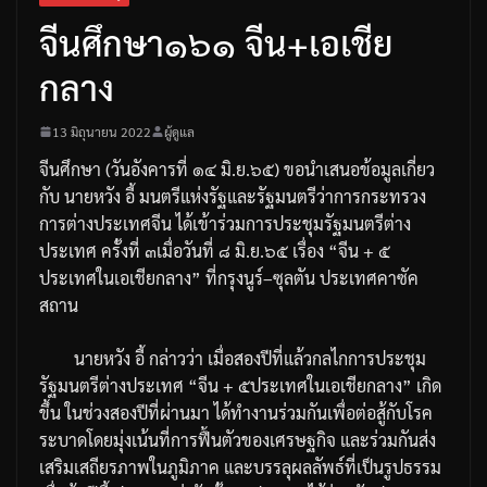
จีนศึกษา๑๖๑ จีน+เอเชีย
กลาง
13 มิถุนายน 2022
ผู้ดูแล
จีนศึกษา
(
วันอังคารที่
๑๔
มิ
.
ย
.
๖๕
)
ขอนำเสนอข้อมูลเกี่ยว
กับ
นายหวัง
อี้
มนตรีแห่งรัฐและรัฐมนตรีว่าการกระทรวง
การต่างประเทศจีน
ได้เข้าร่วมการประชุมรัฐมนตรีต่าง
ประเทศ
​
ครั้งที่
๓
เมื่อวันที่
๘
มิ
.
ย
.
๖๕
เรื่อง
“
จีน
+
๕
ประเทศในเอเชียกลาง
”
ที่กรุงนูร์
–
ซุลตัน
ประเทศคาซัค
สถาน
นายหวัง
อี้
กล่าวว่า
เมื่อสองปีที่แล้วกลไกการประชุม
รัฐมนตรีต่างประเทศ
“
จีน
+
๕
ประเทศในเอเชียกลาง
”
เกิด
ขึ้น
ในช่วงสองปีที่ผ่านมา
ได้ทำงานร่วมกันเพื่อต่อสู้กับโรค
ระบาด
โดยมุ่งเน้นที่การฟื้นตัวของเศรษฐกิจ
และร่วมกันส่ง
เสริมเสถียรภาพในภูมิภาค
และบรรลุผลลัพธ์ที่เป็นรูปธรรม