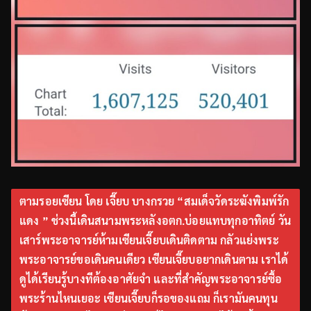
ตามรอยเซียน โดย เจี๊ยบ บางกรวย “สมเด็จวัดระฆังพิมพ์รัก
แดง ” ช่วงนี้เดินสนามพระหลังอตก.บ่อยแทบทุกอาทิตย์ วัน
เสาร์พระอาจารย์ห้ามเซียนเจี๊ยบเดินติดตาม กลัวแย่งพระ
พระอาจารย์ขอเดินคนเดียว เซียนเจี๊ยบอยากเดินตาม เราได้
ดูได้เรียนรู้บางทีต้องอาศัยจำ และที่สำคัญพระอาจารย์ซื้อ
พระร้านไหนเยอะ เซียนเจี๊ยบก็รอของแถม ก็เรามันคนทุน