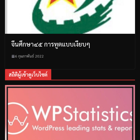
จีนศึกษา๔๕ การทูตแบบเงียบๆ
6 กุมภาพันธ์ 2022
สถิติผู้เข้าดูเว็บไซต์