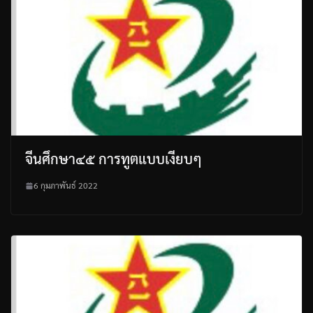
จีนศึกษา๔๕ การทูตแบบเงียบๆ
6 กุมภาพันธ์ 2022