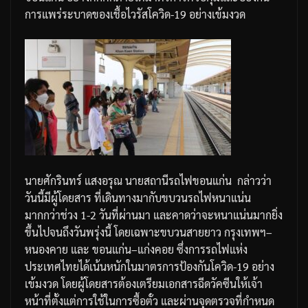
การแพร่ระบาดของเชื้อไวรัสโควิด
-19
อย่างเข้มงวด
นายศักรินทร์
แสงอรุณ
นายสถานีรถไฟขอนแก่น
กล่าวว่า
วันนี้มีผู้โดยสาร
ที่เดินทางมากับขบวนรถไฟหนาแน่น
มากกว่าช่วง
1-2
วันที่ผ่านมา
และคาดว่าจะหนาแน่นมากยิ่ง
ขึ้นไปจนถึงวันพรุ่งนี้
โดยเฉพาะขบวนสายยาว
กรุงเทพฯ
–
หนองคาย
และ
ขอนแก่น
–
แก่งคอย
ซึ่งการรถไฟแห่ง
ประเทศไทยได้เน้นหนักในมาตรการป้องกันโควิด
-19
อย่าง
เข้มงวด
โดยผู้โดยสารต้องเตรียมเอกสารฉีดวัคซีนให้เจ้า
หน้าที่ตั้งแต่การใช้ในการซื้อตั๋ว
และผ่านจุดตรวจที่กำหนด