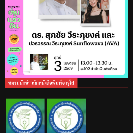
ชมรมนักข่าวนักหนังสือพิมพ์อาวุโส