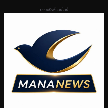
Skip
to
มานะนิวส์ออนไลน์
content