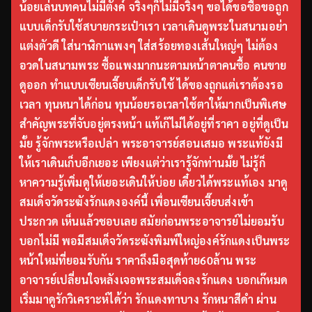
น้อยเล่นบทคนไม่มีตังค์ จริงๆก็ไม่มีจริงๆ ขอได้ขอซื้อขอถูก
แบบเด็กรับใช้สบายกระเป๋าเรา เวลาเดินดูพระในสนามอย่า
แต่งตัวดี ใส่นาฬิกาแพงๆ ใส่สร้อยทองเส้นใหญ่ๆ ไม่ต้อง
อวดในสนามพระ ซื้อแพงมากนะตามหน้าตาคนซื้อ คนขาย
ดูออก ทำแบบเซียนเจี๊ยบเด็กรับใช้ ได้ของถูกแต่เราต้องรอ
เวลา ทุนหนาได้ก่อน ทุนน้อยรอเวลาใช้ตาให้มากเป็นพิเศษ
สำคัญพระที่จับอยู่ตรงหน้า แท้เก๊ไม่ได้อยู่ที่ราคา อยู่ที่ดูเป็น
มั้ย รู้จักพระหรือเปล่า พระอาจารย์สอนเสมอ พระแท้ยังมี
ให้เราเดินเก็บอีกเยอะ เพียงแต่ว่าเรารู้จักท่านมั้ย ไม่รู้ก็
หาความรู้เพิ่มดูให้เยอะเดินให้บ่อย เดี๋ยวได้พระแท้เอง มาดู
สมเด็จวัดระฆังรักแดงองค์นี้ เพื่อนเซียนเจี๊ยบส่งเข้า
ประกวด เห็นแล้วชอบเลย สมัยก่อนพระอาจารย์ไม่ยอมรับ
บอกไม่มี พอมีสมเด็จวัดระฆังพิมพ์ใหญ่องค์รักแดงเป็นพระ
หน้าใหม่ที่ยอมรับกัน ราคาถึงมือสุดท้าย60ล้าน พระ
อาจารย์เปลี่ยนใจหลังเจอพระสมเด็จลงรักแดง บอกเก๊หมด
เริ่มมาดูรักวิเคราะห์ได้ว่า รักแดงทาบาง รักหนาสีดำ ผ่าน