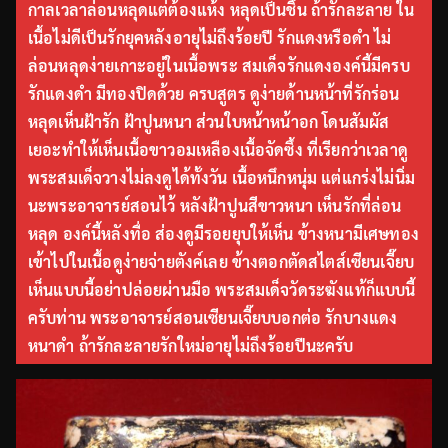
กาลเวลาล่อนหลุดแต่ต้องแห้ง หลุดเป็นชิ้น ถ้ารักละลาย ใน
เนื้อไม่ดีเป็นรักยุคหลังอายุไม่ถึงร้อยปี รักแดงหรือดำ ไม่
ล่อนหลุดง่ายเกาะอยู่ในเนื้อพระ สมเด็จรักแดงองค์นี้มีครบ
รักแดงดำ มีทองปิดด้วย ครบสูตร ดูง่ายด้านหน้าที่รักร่อน
หลุดเห็นฝ้ารัก ฝ้าปูนหนา ส่วนใบหน้าหน้าอก โดนสัมผัส
เยอะทำให้เห็นเนื้อขาวอมเหลืองเนื้อจัดซึ้ง ที่เรียกว่าเวลาดู
พระสมเด็จวางไม่ลงดูได้ทั้งวัน เนื้อหนึกหนุ่ม แต่แกร่งไม่นิ่ม
นะพระอาจารย์สอนไว้ หลังฝ้าปูนสีขาวหนา เห็นรักที่ล่อน
หลุด องค์นี้หลังทื่อ ส่องดูมีรอยยุบให้เห็น ข้างหนามีเศษทอง
เข้าไปในเนื้อดูง่ายจ่ายตังค์เลย ข้างตอกตัดสไตส์เซียนเจี๊ยบ
เห็นแบบนี้อย่าปล่อยผ่านมือ พระสมเด็จวัดระฆังแท้ก็แบบนี้
ครับท่าน พระอาจารย์สอนเซียนเจี๊ยบบอกต่อ รักบางแดง
หนาดำ ถ้ารักละลายรักใหม่อายุไม่ถึงร้อยปีนะครับ