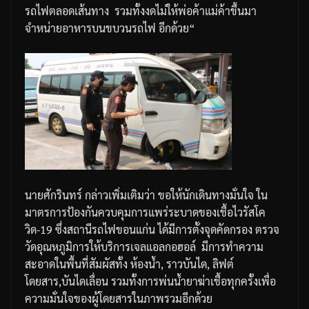
รถไฟตลอดเส้นทาง
รวมทั้งงดไม่ให้พ่อค้าแม่ค้าขึ้นมา
จำหน่ายอาหารบนขบวนรถไฟ
อีกด้วย
“
นายศักรินทร์
กล่าวเพิ่มเติมว่า
ขอให้นักเดินทางมั่นใจ
ใน
มาตรการป้องกันควบคุมการแพร่ระบาดของเชื้อไวรัสโค
วิด
-19
ซึ่งสถานีรถไฟขอนแก่น
ได้มีการตั้งจุดคัดกรอง
ตรวจ
วัดอุณหภูมิ
การให้บริการเจลแอลกอฮอล์
มีการทำความ
สะอาดในพื้นที่สัมผัสทั้ง
ห้องน้ำ
,
ราวบันได
,
ลิฟต์
โดยสาร
,
บันไดเลื่อน
รวมทั้งการพ่นน้ำยาฆ่าเชื้อทุกครั้งเพื่อ
ความมั่นใจของผู้โดยสารในภาพรวมอีกด้วย