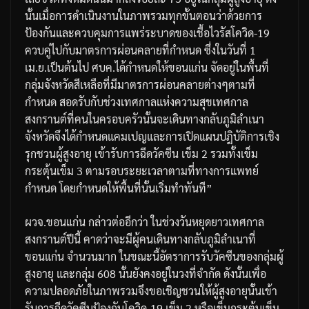
นั้นเมื่อการดำเนินงานในภาพรวมทุกขั้นตอนว่าด้วยการ
ป้องกันและควบคุมการแพร่ระบาดของเชื้อไวรัสโควิด
-19
ควบคู่ไปกับมาตรการผ่อนคลายที่กำหนด
ซึ่งในวันที่
1
เม
.
ย
.
เป็นต้นไป
ศบค
.
ได้กำหนดให้ขอนแก่น
จัดอยู่ในพื้นที่
กลุ่มจังหวัดสีเหลือที่มีมาตรการผ่อนคลายต่างๆตามที่
กำหนด
สอดรับกับช่วงเทศกาลแห่งความสุขเทศกาล
สงกรานต์ที่คนในครอบครัวนั้นจะเดินทางกลับภูมิลำเนา
จังหวัดจึงได้กำหนดแคมเปญและการเปิดแผนปฎิบัติการเชิง
รุกชวนผู้สูงอายุ
เข้ารับการฉีดวัคซีน
เข็ม
2
รวมทั้งเข็ม
กระตุ้นเข็ม
3
ตามรอบระยะเวลาตามที่ทางการแพทย์
กำหนด
โดยกำหนดให้พื้นที่นั้นเริ่มทำทันที
”
ผวจ
.
ขอนแก่น
กล่าวต่ออีกว่า
ในช่วงวันหยุดยาวเทศกาล
สงกรานต์ปีนี้
คาดว่าจะมีผู้คนเดินทางกลับภูมิลำเนาที่
ขอนแก่น
จำนวนมาก
ในขณะนี้อัตราการรับวัคซีนของกลุ่มผู้
สูงอายุ
และกลุ่ม
608
นั้นยังคงอยู่ในวงที่จำกัด
ดังนั้นเพื่อ
ความปลอดภัยในภาพรวมจึงขอเชิญชวนให้ผู้สูงอายุนั้นเข้า
รับการฉีดวัคซีนป้องกันโควิด
-19
เข็ม
2
หรือเข็มกระตุ้นเข็ม