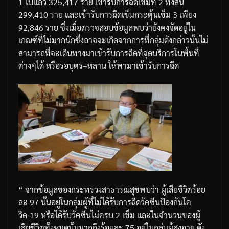
1
ไปแล้ว
325,417
ราย
เข้ารับการฉีดเข็มที่
2
ทั้งสิ้น
299,410
ราย
และเข้ารับการฉีดเข็มกระตุ้นเข็ม
3
เพียง
92,846
ราย
ซึ่งเมื่อตรวจสอบข้อมูลพบว่ายังคงจัดอยู่ใน
เกณฑ์ที่ไม่มากนัก
ซึ่งอาจจะเกิดจากการที่กลุ่มดังกล่าวนั้นไม่
สามารถที่จะเดินทางมาเข้ารับการฉีดที่จุดบริการในพื้นที่
ต่างๆได้
หรือรอบุตร
–
หลาน
ให้พามาเข้ารับการฉีด
“
จากข้อมูลของกระทรวงสาธารณสุขพบว่า
ผู้เสียชีวิตร้อย
ละ
97
นั้นอยู่ในกลุ่มผู้ที่ไม่ได้รับการฉีดวัคซีนป้องกันโค
วิด
-19
หรือได้รับวัคซีนไม่ครบ
2
เข็ม
และในจำนวนของผู้
เสียชีวิตทั้งหมดนั้นมากถึงร้อยละ
75
อยู่ในกลุ่มผู้สูงอายุ
ดัง