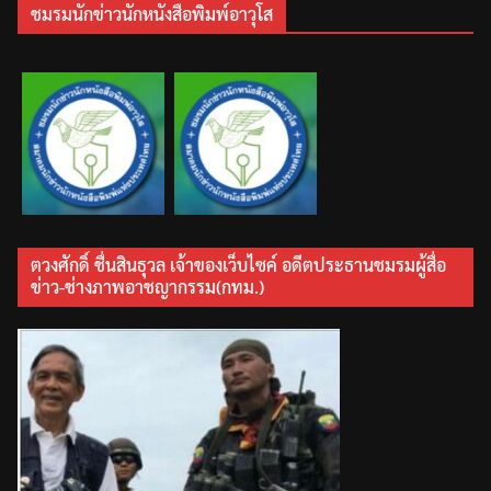
ชมรมนักข่าวนักหนังสือพิมพ์อาวุโส
ตวงศักดิ์ ชื่นสินธุวล เจ้าของเว็บไซค์ อดีตประธานชมรมผู้สื่อ
ข่าว-ช่างภาพอาชญากรรม(กทม.)