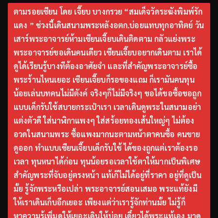
ตามรอยเซียน โดย เจี๊ยบ บางกรวย “สมเด็จวัดระฆังพิมพ์รัก
แดง ” ช่วงนี้เดินสนามพระหลังอตก.บ่อยแทบทุกอาทิตย์ วัน
เสาร์พระอาจารย์ห้ามเซียนเจี๊ยบเดินติดตาม กลัวแย่งพระ
พระอาจารย์ขอเดินคนเดียว เซียนเจี๊ยบอยากเดินตาม เราได้
ดูได้เรียนรู้บางทีต้องอาศัยจำ และที่สำคัญพระอาจารย์ซื้อ
พระร้านไหนเยอะ เซียนเจี๊ยบก็รอของแถม ก็เรามันคนทุน
น้อยเล่นบทคนไม่มีตังค์ จริงๆก็ไม่มีจริงๆ ขอได้ขอซื้อขอถูก
แบบเด็กรับใช้สบายกระเป๋าเรา เวลาเดินดูพระในสนามอย่า
แต่งตัวดี ใส่นาฬิกาแพงๆ ใส่สร้อยทองเส้นใหญ่ๆ ไม่ต้อง
อวดในสนามพระ ซื้อแพงมากนะตามหน้าตาคนซื้อ คนขาย
ดูออก ทำแบบเซียนเจี๊ยบเด็กรับใช้ ได้ของถูกแต่เราต้องรอ
เวลา ทุนหนาได้ก่อน ทุนน้อยรอเวลาใช้ตาให้มากเป็นพิเศษ
สำคัญพระที่จับอยู่ตรงหน้า แท้เก๊ไม่ได้อยู่ที่ราคา อยู่ที่ดูเป็น
มั้ย รู้จักพระหรือเปล่า พระอาจารย์สอนเสมอ พระแท้ยังมี
ให้เราเดินเก็บอีกเยอะ เพียงแต่ว่าเรารู้จักท่านมั้ย ไม่รู้ก็
หาความรู้เพิ่มดูให้เยอะเดินให้บ่อย เดี๋ยวได้พระแท้เอง มาดู