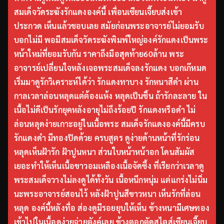
สมเด็จวัดระฆังรักแดงองค์นี้ เพื่อนเซียนเจี๊ยบส่งเข้า
ประกวด เห็นแล้วชอบเลย สมัยก่อนพระอาจารย์ไม่ยอมรับ
บอกไม่มี พอมีสมเด็จวัดระฆังพิมพ์ใหญ่องค์รักแดงเป็นพระ
หน้าใหม่ที่ยอมรับกัน ราคาถึงมือสุดท้าย60ล้าน พระ
อาจารย์เปลี่ยนใจหลังเจอพระสมเด็จลงรักแดง บอกเก๊หมด
เริ่มมาดูรักวิเคราะห์ได้ว่า รักแดงทาบาง รักหนาสีดำ ผ่าน
กาลเวลาล่อนหลุดแต่ต้องแห้ง หลุดเป็นชิ้น ถ้ารักละลาย ใน
เนื้อไม่ดีเป็นรักยุคหลังอายุไม่ถึงร้อยปี รักแดงหรือดำ ไม่
ล่อนหลุดง่ายเกาะอยู่ในเนื้อพระ สมเด็จรักแดงองค์นี้มีครบ
รักแดงดำ มีทองปิดด้วย ครบสูตร ดูง่ายด้านหน้าที่รักร่อน
หลุดเห็นฝ้ารัก ฝ้าปูนหนา ส่วนใบหน้าหน้าอก โดนสัมผัส
เยอะทำให้เห็นเนื้อขาวอมเหลืองเนื้อจัดซึ้ง ที่เรียกว่าเวลาดู
พระสมเด็จวางไม่ลงดูได้ทั้งวัน เนื้อหนึกหนุ่ม แต่แกร่งไม่นิ่ม
นะพระอาจารย์สอนไว้ หลังฝ้าปูนสีขาวหนา เห็นรักที่ล่อน
หลุด องค์นี้หลังทื่อ ส่องดูมีรอยยุบให้เห็น ข้างหนามีเศษทอง
เข้าไปในเนื้อดูง่ายจ่ายตังค์เลย ข้างตอกตัดสไตส์เซียนเจี๊ยบ