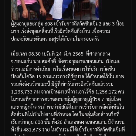
ผู้สูงอายุและกลุ่ม
608
เข้ารับการฉีดวัคซีนเข็ม
2
และ
3
น้อย
มาก
เร่งส่งชุดเคลื่อนที่เร็วฉีดวัคซีนถึงบ้าน
เพื่อความ
ปลอดภัยและคืนความสุขให้กับคนในครอบครัว
เมื่อเวลา
08.30
น
.
วันที่
24
มี
.
ค
.2565
ที่ศาลากลาง
จ
.
ขอนแก่น
นายสมศักดิ์
จังตระกุล
ผวจ
.
ขอนแก่น
เปิดเผย
ว่าขณะนี้การดำเนินการในเรื่องของการให้บริการวัคซีน
ป้องกันโควิด
-19
ตามแนวทางที่รัฐบาล
ได้กำหนดไว้นั้น
ภาพ
รวมทั้งจังหวัดขณะนี้
มีผู้ที่เข้ารับการฉีดวัคซีนแล้วรวม
1,233,733
คน
จากเป้าหมายที่วางเอาไว้คือ
1,256,172
คน
ในขณะที่จากการตรวจสอบกลุ่มผู้สูงอายุ
,
ผู้ป่วย
7
กลุ่มโรค
และ
หญิงตั้งครรภ์
พบว่ามีสถิติในการเข้ารับการฉีดวัคซีนใน
สัดส่วนที่ไม่เป็นไปตามที่กำหนด
โดยในกลุ่มดังกล่าวหรือที่
เรียกว่ากลุ่ม
608
นั้น
ทั้ง
26
อำเภอของ
จ
.
ขอนแก่น
มีจำนวน
ทั้งสิ้น
481,673
ราย
ในจำนวนนี้ได้เข้ารับการฉีดวัคซีนเข็มที่