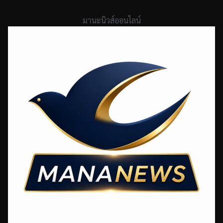
Skip
to
มานะนิวส์ออนไลน์
content