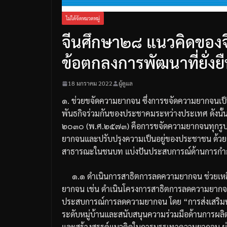
ไม่ได้จัดหมวดหมู่
จีนศึกษา๒๘ แนวคิดของจ
ข้อตกลงการพัฒนาที่ยั่
18 มกราคม 2022
ผู้ดูแล
๑
.
ช่วยขจัดความยากจน
ซึ่งการขจัดความยากจนเ
พันธกิจร่วมกันของประชาคมระหว่างประเทศ
ดังนั้
๒๐๓๐
(
พ
.
ศ
.
๒๕๗๓
)
คือการขจัดความยากจนทุกร
ยากจนและปรับปรุงความเป็นอยู่ของประชาชน
ด้ว
สาธารณะในชนบท
แบ่งปันประสบการณ์ด้านการกำ
๑
.
๑
ดำเนินการสาธิตการลดความยากจน
ช่วยเห
ยากจน
เช่น
ดำเนินโครงการสาธิตการลดความยาก
ประสบการณ์การลดความยากจน
โดย
“
การส่งเสริมห
ระดับหมู่บ้านและสนับสนุนความร่วมมือด้านการผ
และสร้างสรรค์แนวคิดในการบรรเทาความยากจน
ผ