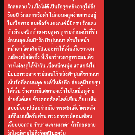
รักละลาย ในเนื้อไม่ดีเป็นรักยุคหลังอายุไม่ถึง
ร้อยปี รักแดงหรือดำ ไม่ล่อนหลุดง่ายเกาะอยู่
ในเนื้อพระ สมเด็จรักแดงองค์นี้มีครบ รักแดง
ดำ มีทองปิดด้วย ครบสูตร ดูง่ายด้านหน้าที่รัก
ร่อนหลุดเห็นฝ้ารัก ฝ้าปูนหนา ส่วนใบหน้า
หน้าอก โดนสัมผัสเยอะทำให้เห็นเนื้อขาวอม
เหลืองเนื้อจัดซึ้ง ที่เรียกว่าเวลาดูพระสมเด็จ
วางไม่ลงดูได้ทั้งวัน เนื้อหนึกหนุ่ม แต่แกร่งไม่
นิ่มนะพระอาจารย์สอนไว้ หลังฝ้าปูนสีขาวหนา
เห็นรักที่ล่อนหลุด องค์นี้หลังทื่อ ส่องดูมีรอยยุบ
ให้เห็น ข้างหนามีเศษทองเข้าไปในเนื้อดูง่าย
จ่ายตังค์เลย ข้างตอกตัดสไตส์เซียนเจี๊ยบ เห็น
แบบนี้อย่าปล่อยผ่านมือ พระสมเด็จวัดระฆัง
แท้ก็แบบนี้ครับท่าน พระอาจารย์สอนเซียน
เจี๊ยบบอกต่อ รักบางแดงหนาดำ ถ้ารักละลาย
รักใหม่อายุไม่ถึงร้อยปีนะครับ