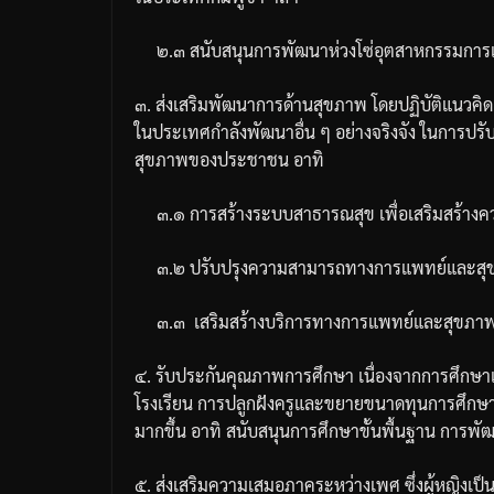
๒
.
๓
สนับสนุนการพัฒนาห่วงโซ่อุตสาหกรรมกา
๓
.
ส่งเสริมพัฒนาการด้านสุขภาพ
โดยปฏิบัติแนวคิดเ
ในประเทศกำลังพัฒนาอื่น
ๆ
อย่างจริงจัง
ในการปรับ
สุขภาพของประชาชน
อาทิ
๓
.
๑
การสร้างระบบสาธารณสุข
เพื่อเสริมสร้า
๓
.
๒
ปรับปรุงความสามารถทางการแพทย์และสุข
๓
.
๓
เสริมสร้างบริการทางการแพทย์และสุขภา
๔
.
รับประกันคุณภาพการศึกษา
เนื่องจากการศึกษ
โรงเรียน
การปลูกฝังครูและขยายขนาดทุนการศึกษาเ
มากขึ้น
อาทิ
สนับสนุนการศึกษาขั้นพื้นฐาน
การพัฒ
๕
.
ส่งเสริมความเสมอภาคระหว่างเพศ
ซึ่งผู้หญิง