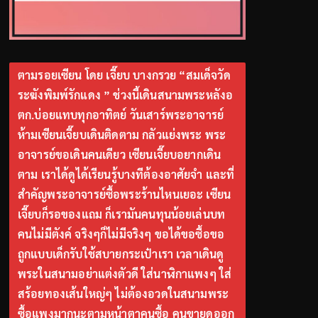
ตามรอยเซียน โดย เจี๊ยบ บางกรวย “สมเด็จวัด
ระฆังพิมพ์รักแดง ” ช่วงนี้เดินสนามพระหลังอ
ตก.บ่อยแทบทุกอาทิตย์ วันเสาร์พระอาจารย์
ห้ามเซียนเจี๊ยบเดินติดตาม กลัวแย่งพระ พระ
อาจารย์ขอเดินคนเดียว เซียนเจี๊ยบอยากเดิน
ตาม เราได้ดูได้เรียนรู้บางทีต้องอาศัยจำ และที่
สำคัญพระอาจารย์ซื้อพระร้านไหนเยอะ เซียน
เจี๊ยบก็รอของแถม ก็เรามันคนทุนน้อยเล่นบท
คนไม่มีตังค์ จริงๆก็ไม่มีจริงๆ ขอได้ขอซื้อขอ
ถูกแบบเด็กรับใช้สบายกระเป๋าเรา เวลาเดินดู
พระในสนามอย่าแต่งตัวดี ใส่นาฬิกาแพงๆ ใส่
สร้อยทองเส้นใหญ่ๆ ไม่ต้องอวดในสนามพระ
ซื้อแพงมากนะตามหน้าตาคนซื้อ คนขายดูออก