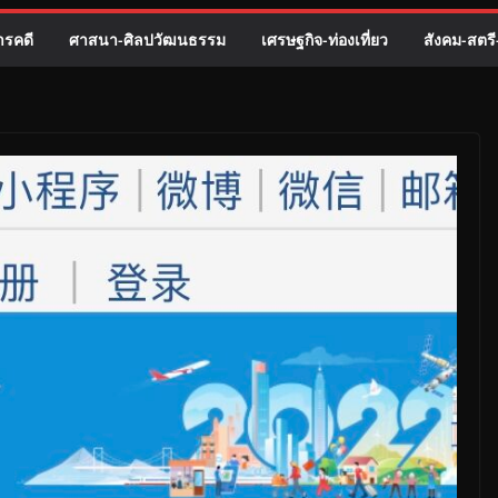
รคดี
ศาสนา-ศิลปวัฒนธรรม
เศรษฐกิจ-ท่องเที่ยว
สังคม-สตร