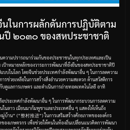
ีนในการผลักดันการปฏิบัติตาม
งยืนปี ๒๐๓๐ ของสหประชาชาติ
ป็นความปรารถนาร่วมกันของประชาชนในทุกประเทศและเป็น
น
เป้าหมายหลักของวาระการพัฒนาที่ยั่งยืนของสหประชาชาติปี
ูปแบบในโลก
โดยจีนช่วยประเทศกำลังพัฒนาอื่น
ๆ
ในการลดความ
ยการช่วยเหลือในการสร้างสิ่งอำนวยความสะดวก
ด้านสวัสดิการ
กับดูแลการเกษตร
และดำเนินการถ่ายทอดเทคโนโลยี
อาทิ
ลือประเทศกำลังพัฒนาอื่น
ๆ
ในการพัฒนากระบวนการลดความ
จนในลาว
เมียนมา
กัมพูชาและประเทศอื่น
ๆ
แสดงให้เห็นถึง
มู่บ้าน
” (“
整村推进
”)
ในการเสริมสร้างศักยภาพขององค์กร
ลิตของเกษตรกร
เพื่อช่วยให้คนในท้องถิ่นเปลี่ยนแนวคิดการพัฒนา
่านการจัดโครงการวิจัยและฝึกอบรมและการจัดสัมมนาร่วมกับ