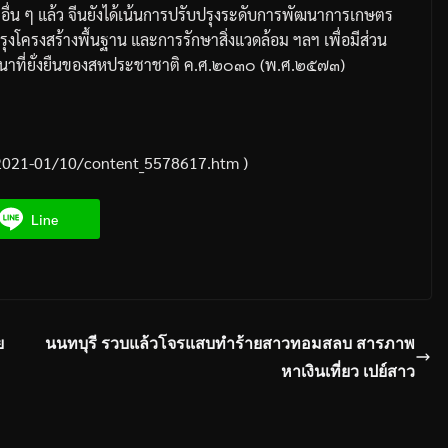
ื่น
ๆ
แล้ว
จีนยังได้เน้นการปรับปรุงระดับการพัฒนาการเกษตร
รุงโครงสร้างพื้นฐาน
และการรักษาสิ่งแวดล้อม
ฯลฯ
เพื่อมีส่วน
าที่ยั่งยืนของสหประชาชาติ
ค
.
ศ
.
๒๐๓๐
(
พ
.
ศ
.
๒๕๗๓
)
2021-01/10/content_5578617.htm )
Line
ย
นนทบุรี รวบแล้วโจรแสบทำร้ายสาวทอมสลบ สารภาพ
หาเงินเที่ยว เปย์สาว