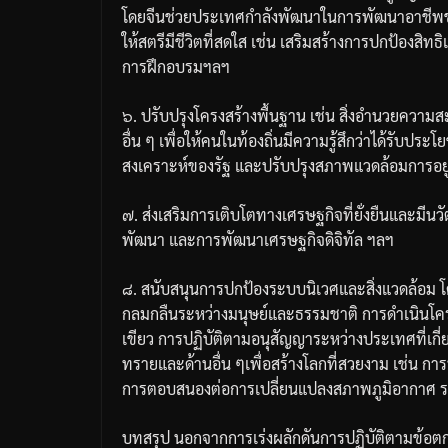
โดยจีนช่วยประเทศกำลังพัฒนาในการพัฒนาอาชีพ
ให้สตรีมีชีวิตที่สดใส
เช่น
เสริมสร้างการปกป้องสิท
การฝึกอบรม
ฯลฯ
๖
.
ปรับปรุงโครงสร้างพื้นฐาน
เช่น
สิ่งอำนวยความส
อื่น
ๆ
เพื่อให้คนในท้องถิ่นมีความรู้สึกว่าได้รับประ
สงเคราะห์ของรัฐ
และปรับปรุงสภาพแวดล้อมการอยู
๗
.
ส่งเสริมการเติบโตทางเศรษฐกิจที่ยั่งยืนและมีน
พัฒนา
และการพัฒนาเศรษฐกิจดิจิทัล
ฯลฯ
๘
.
สนับสนุนการปกป้องระบบนิเวศและสิ่งแวดล้อม
โ
กลมกลืนระหว่างมนุษย์และธรรมชาติ
การดำเนินโค
เขียว
การปฏิบัติตามอนุสัญญาระหว่างประเทศที่เกี่
ทรายและด้านอื่น
ๆ
เพื่อสร้างโลกที่สวยงาม
เช่น
การ
การตอบสนองต่อการเปลี่ยนแปลงสภาพภูมิอากาศ
ร
บทสรุป
นอกจากการเร่งผลักดันการปฏิบัติตามข้อตกล