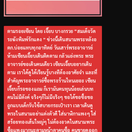
ตามรอยเซียน โดย เจี๊ยบ บางกรวย “สมเด็จวัด
ระฆังพิมพ์รักแดง ” ช่วงนี้เดินสนามพระหลังอ
ตก.บ่อยแทบทุกอาทิตย์ วันเสาร์พระอาจารย์
ห้ามเซียนเจี๊ยบเดินติดตาม กลัวแย่งพระ พระ
อาจารย์ขอเดินคนเดียว เซียนเจี๊ยบอยากเดิน
ตาม เราได้ดูได้เรียนรู้บางทีต้องอาศัยจำ และที่
สำคัญพระอาจารย์ซื้อพระร้านไหนเยอะ เซียน
เจี๊ยบก็รอของแถม ก็เรามันคนทุนน้อยเล่นบท
คนไม่มีตังค์ จริงๆก็ไม่มีจริงๆ ขอได้ขอซื้อขอ
ถูกแบบเด็กรับใช้สบายกระเป๋าเรา เวลาเดินดู
พระในสนามอย่าแต่งตัวดี ใส่นาฬิกาแพงๆ ใส่
สร้อยทองเส้นใหญ่ๆ ไม่ต้องอวดในสนามพระ
ซื้อแพงมากนะตามหน้าตาคนซื้อ คนขายดูออก