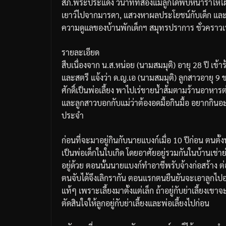
สภ.พระประแดง วินาทีที่สองแม่ลูกได้พบหน้าร่ำไห้โผ
เยาว์ไปจากมารดา, แสวงหาผลประโยชน์กับเด็ก และเล
ความดูแลของบ้านพักเด็กฯ สมุทรปราการ ชั่วคราวเพ
รายละเอียด
สืบเนื่องจาก น.ส.หน่อย (นามสมมุติ) อายุ 28 ปี เข้
และสตรี แจ้งว่า ด.ญ.เอ (นามสมมุติ) ลูกสาวอายุ 9 
ศักดิ์เป็นพ่อเลี้ยง พาไปเร่ขายน้ำส้มตามร้านอาหารต่
และลูกสาวบอกกับแม่ว่าต้องอดมื้อกินมื้อ อยากกินอะไ
ประจำ
ก่อนที่จะมาอยู่กินกับนายแบงก์เมื่อ 10 ปีก่อน ตนตั้งท้
เป็นพ่อเด็กในใบเกิด โดยอาศัยอยู่รวมกันในบ้านเช่
อยู่ด้วย ตอนนั้นนายแบงก์ทำอาชีพรับจ้างก่อสร้าง ต่
ตนจับได้จึงเลิกรากัน ตอนแรกตนยืนยันจะเอาลูกไป
แท้ๆ เพราะเลี้ยงมาตั้งแต่เล็ก ถ้าอยู่กับย่าเลี้ยงเ
ตัดสินใจให้ลูกอยู่กับย่าเลี้ยงและพ่อเลี้ยงไปก่อน