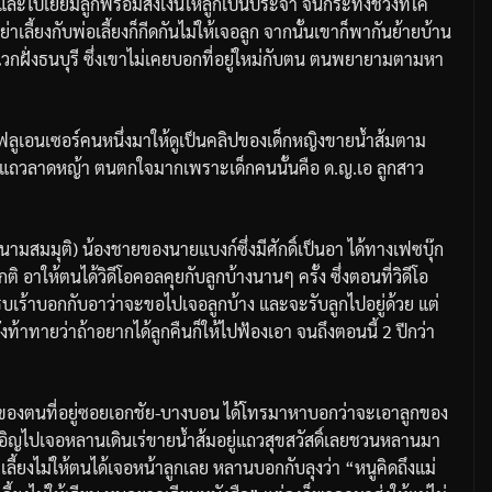
ไปเยี่ยมลูกพร้อมส่งเงินให้ลูกเป็นประจำ จนกระทั่งช่วงที่โค
่าเลี้ยงกับพ่อเลี้ยงก็กีดกันไม่ให้เจอลูก จากนั้นเขาก็พากันย้ายบ้าน
ละแวกฝั่งธนบุรี ซึ่งเขาไม่เคยบอกที่อยู่ใหม่กับตน ตนพยายามตามหา
งอินฟลูเอนเซอร์คนหนึ่งมาให้ดูเป็นคลิปของเด็กหญิงขายน้ำส้มตาม
แถวลาดหญ้า ตนตกใจมากเพราะเด็กคนนั้นคือ ด.ญ.เอ ลูกสาว
มสมมุติ) น้องชายของนายแบงก์ซึ่งมีศักดิ์เป็นอา ได้ทางเฟซบุ๊ก
ิ อาให้ตนได้วิดีโอคอลคุยกับลูกบ้างนานๆ ครั้ง ซึ่งตอนที่วิดีโอ
รบเร้าบอกกับอาว่าจะขอไปเจอลูกบ้าง และจะรับลูกไปอยู่ด้วย แต่
ท้าทายว่าถ้าอยากได้ลูกคืนก็ให้ไปฟ้องเอา จนถึงตอนนี้ 2 ปีกว่า
่ชายของตนที่อยู่ซอยเอกชัย-บางบอน ได้โทรมาหาบอกว่าจะเอาลูกของ
ังเอิญไปเจอหลานเดินเร่ขายน้ำส้มอยู่แถวสุขสวัสดิ์เลยชวนหลานมา
ย่าเลี้ยงไม่ให้ตนได้เจอหน้าลูกเลย หลานบอกกับลุงว่า “หนูคิดถึงแม่