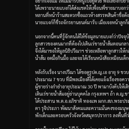
อยากเจอแม่ ให้แม่มารับหนูไปอยู่ด้วย พ่อเลี้ยงกับย่าเ
ได้เพราะนายแบงก์ได้ส่งแชตให้เพื่อนพี่ชายมาบอกว่า
หลานที่หน้าร้านสะดวกซื้อแถวห้างสรรพสินค้าชื่อดัง
นายแบงก์ก็ขี่รถจักรยานยนต์มารับ เมื่อเจอหน้าลูก
นอกจากนี้คนที่รู้จักตนได้ให้ข้อมูลนายแบงก์ว่าปัจจ
ลูกสาวของตนมากที่ต้องไปเดินเร่ขายน้ำส้มตอนกลางคื
จึงได้มาขอให้มูลนิธิปวีณาฯ ช่วยเหลือพาลูกสาวให้
น้ำส้ม อดมื้อกินมื้อ และจะได้เรียนหนังสือเหมือนเด็
หลังรับเรื่อง นางปวีณา ได้ขอดูรูปด.ญ.เอ อายุ 9 ข
ประมาณ 7 ขวบ ที่มีพลเมืองดีได้เคยแจ้งเรื่องขอความช
ผู้ชายร่างกำยำอายุประมาณ 30 ปี พามาบังคับให้เด
เดินเร่ขายน้ำส้มอยู่ย่านบุคคโล กรุงเทพฯ ถ้า ด.ญ.ข
ได้ประสาน พ.ต.อ.อภิชาติ ทองแพ ผกก.สภ.พระปร
ตา รุจิประภา พัฒนาสังคมและความมั่นคงของมนุษย์
พักเด็กและครอบครัวจังหวัดสมุทรปราการ ลงพื้นที่ร่ว