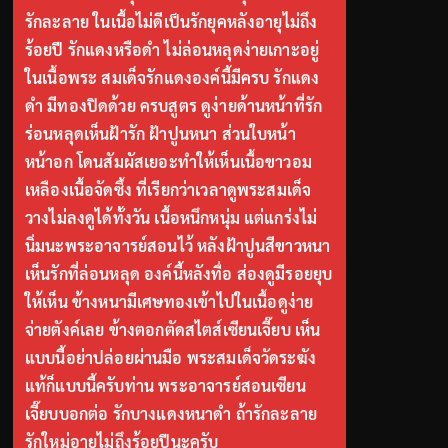
รักละลาย ในเนื้อไม่ดีเป็นรักยุคหลังอายุไม่ถึง
ร้อยปี รักแดงหรือดำ ไม่ล่อนหลุดง่ายเกาะอยู่
ในเนื้อพระ สมเด็จรักแดงองค์นี้มีครบ รักแดง
ดำ มีทองปิดด้วย ครบสูตร ดูง่ายด้านหน้าที่รัก
ร่อนหลุดเห็นฝ้ารัก ฝ้าปูนหนา ส่วนใบหน้า
หน้าอก โดนสัมผัสเยอะทำให้เห็นเนื้อขาวอม
เหลืองเนื้อจัดซึ้ง ที่เรียกว่าเวลาดูพระสมเด็จ
วางไม่ลงดูได้ทั้งวัน เนื้อหนึกหนุ่ม แต่แกร่งไม่
นิ่มนะพระอาจารย์สอนไว้ หลังฝ้าปูนสีขาวหนา
เห็นรักที่ล่อนหลุด องค์นี้หลังทื่อ ส่องดูมีรอยยุบ
ให้เห็น ข้างหนามีเศษทองเข้าไปในเนื้อดูง่าย
จ่ายตังค์เลย ข้างตอกตัดสไตส์เซียนเจี๊ยบ เห็น
แบบนี้อย่าปล่อยผ่านมือ พระสมเด็จวัดระฆัง
แท้ก็แบบนี้ครับท่าน พระอาจารย์สอนเซียน
เจี๊ยบบอกต่อ รักบางแดงหนาดำ ถ้ารักละลาย
รักใหม่อายุไม่ถึงร้อยปีนะครับ