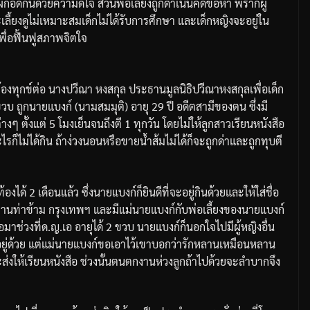
กอดกันด้วยความดีใจ ส่วนพ่อเลี้ยงถูกดำเนินคดีข้อหา พรากผู้
ี้ยงดูไม่เหมาะสมเด็กไม่ได้รับการศึกษา และเด็กหญิงจะอยู่ใน
ื่อฟื้นฟูสภาพจิตใจ
าร้องทุกข์ต่อ นางปวีณา หงสกุล ประธานมูลนิธิปวีณาหงสกุลเพื่อเด็ก
ขวบ ถูกนายแบงก์ (นามสมมุติ) อายุ 29 ปี อดีตสามีของตน ซึ่งมี
างๆ ตั้งแต่ 5 โมงเย็นจนถึงตี 1 ทุกวัน โดยไม่ให้ลูกสาวเรียนหนังสือ
รก็ไม่ได้กิน ถ้าง่วงนอนหรือขายน้ำส้มไม่ได้ก็จะถูกด่าและถูกทุบตี
องได้ 2 เดือนแล้ว ซึ่งนายแบงก์ก็ยินดีที่จะอยู่กินด้วยและให้ใส่ชื่อ
าย่านท่าข้าม กรุงเทพฯ และมีแม่นายแบงก์กับพ่อเลี้ยงของนายแบงก์
อมาช่วงที่ด.ญ.เอ อายุได้ 2 ขวบ นายแบงก์ก็นอกใจไปมีผู้หญิงอื่น
อยู่ด้วย แต่แม่นายแบงก์ขอเอาไว้เขาบอกว่ารักหลานเหมือนหลาน
ขาจะส่งให้เรียนหนังสือ ช่วงนั้นตนตกงานห่วงลูกถ้าไปด้วยจะลำบากจึง