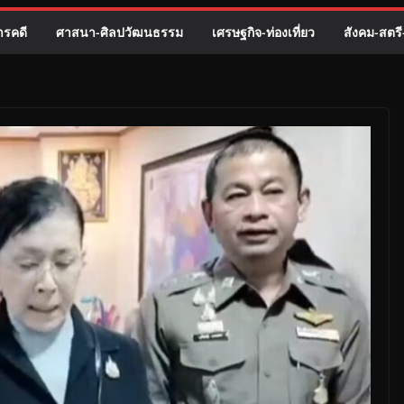
รคดี
ศาสนา-ศิลปวัฒนธรรม
เศรษฐกิจ-ท่องเที่ยว
สังคม-สตร