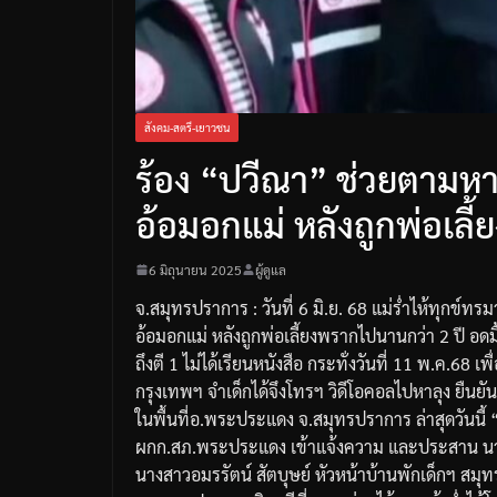
สังคม-สตรี-เยาวชน
ร้อง “ปวีณา” ช่วยตามหาล
อ้อมอกแม่ หลังถูกพ่อเลี
6 มิถุนายน 2025
ผู้ดูแล
จ.สมุทรปราการ : วันที่ 6 มิ.ย. 68 แม่ร่ำไห้ทุกข์ท
อ้อมอกแม่ หลังถูกพ่อเลี้ยงพรากไปนานกว่า 2 ปี อดมื้อก
ถึงตี 1 ไม่ได้เรียนหนังสือ กระทั่งวันที่ 11 พ.ค.68 
กรุงเทพฯ จำเด็กได้จึงโทรฯ วิดีโอคอลไปหาลุง ยืนยัน
ในพื้นที่อ.พระประแดง จ.สมุทรปราการ ล่าสุดวันนี้
ผกก.สภ.พระประแดง เข้าแจ้งความ และประสาน นา
นางสาวอมรรัตน์ สัตบุษย์ หัวหน้าบ้านพักเด็กฯ สมุทร