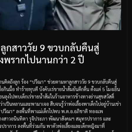
ูกสาววัย 9 ขวบกลับคืนสู่
้ยงพรากไปนานกว่า 2 ปี
รมานคิดถึงลูก ร้อง “ปวีณา” ช่วยตามหาลูกสาววัย 9 ขวบกลับคืนสู่
ินมื้อ ทำร้ายทุบตี บังคับเร่ขายน้ำส้มยันดึกดื่น ตั้งแต่ 5 โมงเย็น
เพื่อนลุงไปพบเด็กเร่ขายน้ำส้มในร้านอาหารข้างทางย่านสุขสวัสดิ์
ว่าเป็นหลานและพามาเจอ สืบจนรู้ว่าพ่อเลี้ยงพาเด็กไปอยู่บ้านเช่า
 “ปวีณา” ลงพื้นที่พาแม่เด็กไปพบ พ.ต.อ.อภิชาติ ทองแพ
งสาวอนินทิตา รุจิประภา พัฒนาสังคมฯ สมุทรปราการ และ
ปราการ ลงพื้นที่ร่วมกัน พาตัวพ่อเลี้ยงและเด็กหญิงมาที่