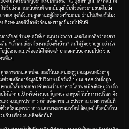
ลี้ยงไม่ให้เรียน หนูอยากเรียนหนังสือ” แต่ลุงก็พาลูกมาส่งให้แม่ไม่
ให้รีบส่งหลานกลับทันที จากนั้นลุงก็ขับขี่รถจักรยานยนต์ไปส่ง
บางแค ลุงก็ยังแอบดูหลานอยู่ฝั่งตรงข้ามถนน ผ่านไปเกือบชั่วโมง
ก็ตบศีรษะและตีที่ลำตัวก่อนจะพาลูกขึ้นรถไปทันที
ุบันอาศัยอยู่ย่านสุขสวัสดิ์ จ.สมุทรปราการ และยังบอกอีกว่าสงสาร
น “เด็กคนเดียวต้องหาเลี้ยงทั้งบ้าน” ตนไม่รู้จะช่วยลูกอย่างไร
กลับสู่อ้อมอกแม่เพื่อจะได้ไม่ต้องลำบากอดหลับอดนอนไปเร่ขาย
กคนอื่นๆ
วบ ลูกสาวจากน.ส.หน่อย และให้น.ส.หน่อยดูรูปด.ญ.คนหนึ่งอายุ
่วยเหลือมายังมูลนิธิปวีณาฯ เมื่อวันที่ 17 เม.ย.68 ว่าเด็กถูก
ินขายน้ำส้มตอนกลางคืนตามร้านอาหาร โดยพลเมืองดีระบุว่า เด็ก
ายไม่ได้ตามเป้าหรือง่วงนอนก็ถูกตะคอกทุบตี วันนั้น นางปวีณา จึง
ะแดง จ.สมุทรปราการ เข้าแจ้งความ และประสาน นางสาวอนินทิ
จังหวัดสมุทรปราการ และนางสาวอมรรัตน์ สัตบุษย์ หัวหน้าบ้าน
มกัน เพื่อช่วยเหลือเด็กทันที