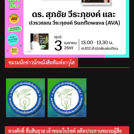
ชมรมนักข่าวนักหนังสือพิมพ์อาวุโส
ตวงศักดิ์ ชื่นสินธุวล เจ้าของเว็บไซค์ อดีตประธานชมรมผู้สื่อ