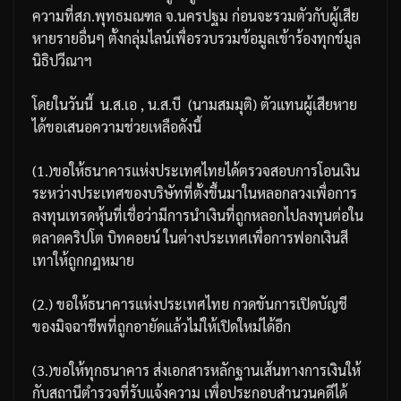
ความที่สภ
.
พุทธมณฑล
จ
.
นครปฐม
ก่อนจะรวมตัวกับผู้เสีย
หายรายอื่นๆ
ตั้งกลุ่มไลน์เพื่อรวบรวมข้อมูลเข้าร้องทุกข์มูล
นิธิปวีณาฯ
โดยในวันนี้
น
.
ส
.
เอ
,
น
.
ส
.
บี
(
นามสมมุติ
)
ตัวแทนผู้เสียหาย
ได้ขอเสนอความช่วยเหลือดังนี้
(1.)
ขอให้ธนาคารแห่งประเทศไทยได้ตรวจสอบการโอนเงิน
ระหว่างประเทศของบริษัทที่ตั้งขึ้นมาในหลอกลวงเพื่อการ
ลงทุนเทรดหุ้นที่เชื่อว่ามีการนำเงินที่ถูกหลอกไปลงทุนต่อใน
ตลาดคริปโต
บิทคอยน์
ในต่างประเทศเพื่อการฟอกเงินสี
เทาให้ถูกกฎหมาย
(2.)
ขอให้ธนาคารแห่งประเทศไทย
กวดขันการเปิดบัญชี
ของมิจฉาชีพที่ถูกอายัดแล้ว
ไม่ให้เปิดใหม่ได้อีก
(3.)
ขอให้ทุกธนาคาร
ส่งเอกสารหลักฐานเส้นทางการเงินให้
กับสถานีตำรวจที่รับแจ้งความ
เพื่อประกอบสำนวนคดีได้