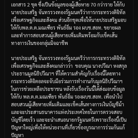
เอกสาร
2
ชุด
ซึ่งเป็นข้อมูลของผู้เสียหาย
70
กว่าราย
ให้กับ
นายประเสริฐ
จันทรรวงทองรัฐมนตรีว่าการกระทรวงดิจิทัล
เพื่อเศรษฐกิจและสังคม
ส่วนอีกชุดเพื่อให้นายประเสริฐมอบ
ให้กับ
พล
.
ต
.
ต
.
มณเฑียร
พันธ์อิ่ม
รอง
ผบช
.
สอท
.
ขยายผล
และทำการสอบสวนผู้เสียหายเพิ่มเติมพร้อมกับเช็คเส้น
ทางการเงินของกลุ่มมิจฉาชีพ
นายประเสริฐ
จันทรรวงทองรัฐมนตรีว่าการกระทรวงดิจิทัล
เพื่อเศรษฐกิจและสังคม
กล่าวว่า
ขอบคุณ
นางปวีณา
หงสกุล
ประธานมูลนิธิปวีณาฯ
ที่ให้ความสำคัญกับเรื่องนี้
โดยทาง
กระทรวงดิจิตอลจะจับมือร่วมการทำงานกับมูลนิธิปวีณาฯ
ในการช่วยเหลือประชาชน
หลังรับเรื่องวันนี้ได้ส่งมอบข้อมูล
ให้กับ
พล
.
ต
.
ต
.
มณเฑียร
พันธ์อิ่ม
รอง
ผบช
.
สอท
.
เพื่อนำไป
สอบสวนผู้เสียหายเพิ่มเติมและเช็คเส้นทางการเงินบัญชีม้า
และจะประสานธนาคารแห่งประเทศไทยในการตรวจสอบ
บัญชีโดยเร็ว
และจะนำเสนอนายกรัฐมนตรีเพราะเรื่องนี้เป็น
ปัญหาใหญ่เพื่อให้หน่วยงานที่เกี่ยวข้องบูรณาการร่วมกันแก้
ปัญหา