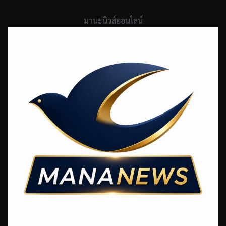
Skip
to
มานะนิวส์ออนไลน์
content