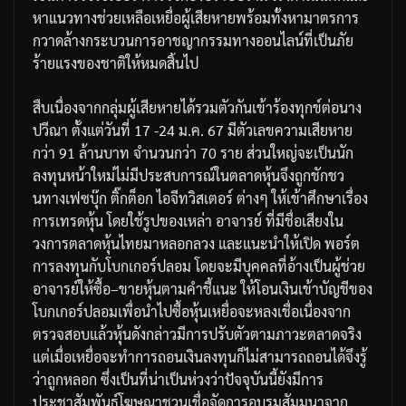
หาแนวทางช่วยเหลือเหยื่อผู้เสียหาย
พร้อมทั้งหามาตรการ
กวาดล้างกระบวนการอาชญากรรมทางออนไลน์ที่เป็นภัย
ร้ายแรงของชาติให้หมดสิ้นไป
สืบเนื่องจากกลุ่มผู้เสียหายได้รวมตัวกันเข้าร้องทุกข์ต่อนาง
ปวีณา
ตั้งแต่วันที่
17 -24
ม
.
ค
. 67
มีตัวเลขความเสียหาย
กว่า
91
ล้านบาท
จำนวนกว่า
70
ราย
ส่วนใหญ่จะเป็นนัก
ลงทุนหน้าใหม่ไม่มีประสบการณ์ในตลาดหุ้นจึงถูกชักชว
นทางเฟซบุ๊ก
ติ๊กต็อก
ไอจี
ทวิสเตอร์
ต่างๆ
ให้เข้าศึกษาเรื่อง
การเทรดหุ้น
โดยใช้รูปของเหล่า
อาจารย์
ที่มีชื่อเสียงใน
วงการตลาดหุ้นไทยมาหลอกลวง
และแนะนำให้เปิด
พอร์ต
การลงทุนกับโบกเกอร์ปลอม
โดยจะมีบุคคลที่อ้างเป็นผู้ช่วย
อาจารย์ให้ซื้อ
–
ขายหุ้นตามคำชี้แนะ
ให้โอนเงินเข้าบัญชีของ
โบกเกอร์ปลอมเพื่อนำไปซื้อหุ้นเหยื่อจะหลงเชื่อเนื่องจาก
ตรวจสอบแล้วหุ้นดังกล่าวมีการปรับตัวตามภาวะตลาดจริง
แต่เมื่อเหยื่อจะทำการถอนเงินลงทุนก็ไม่สามารถถอนได้จึงรู้
ว่าถูกหลอก
ซึ่งเป็นที่น่าเป็นห่วงว่าปัจจุบันนี้ยังมีการ
ประชาสัมพันธ์โฆษณาชวนเชื่อจัดการอบรมสัมมนาจาก