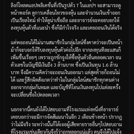
ลิงก์โหลดแอปพลิเคชั่นที่เป็นรูปตัว
T
ในแอปฯ
จะสามารถดู
หน้าพอร์ต
ดูการเคลื่อนไหวของหุ้น
และจำนวนเงินเข้าออก
เป็นเรียลไทม์
ทำให้ดูน่าเชื่อถือ
และอาจารย์จะคอยบอกให้
ลงทุนหุ้นตัวที่แนะนำ
ซึ่งก็มีกำไรจริง
และเคยถอนเงินได้จริง
แต่พอถอนได้ไม่นานสมาชิกในกลุ่มไลน์ซึ่งคาดว่าจะเป็นหน้า
ม้าก็จะบอกให้รีบลงทุนหุ้นตัวต่อไปอีก
จากลงทุนทีละแสนก็
เพิ่มขึ้นเรื่อยๆ
เพราะถูกชักจูงให้ซื้อหุ้นตัวอื่นตลอดเวลา
จน
ตัวเลขในบัญชีมีเงินถึง
3
ล้านบาท
ซึ่งเป็นเงินทุน
1.6
ล้าน
บาท
จึงมีความคิดว่าจะถอนเงินออกมา
แต่สุดท้ายก็ถอนไม่
ได้
และรู้สึกผิดสังเกตว่าทำไมในกลุ่มไลน์สมาชิกทุกคนต่าง
ออกจากกลุ่มกันหมด
และบัญชีที่โอนเงินลงทุนไปแต่ละครั้ง
จะเปลี่ยนชื่อไปตลอดเวลา
นอกจากนี้ตนยังได้ไปสอบถามที่โรงแรมแห่งหนึ่งที่อาจารย์
เคยบอกว่าจะมีการจัดสัมมนาในอีก
2
เดือนข้างหน้า
ปรากฎ
ว่าไม่มีจริง
ระหว่างนั้นก็ได้เจอผู้เสียหายรายอื่นๆ
ไปสอบถาม
ที่โรงแรมเช่นเดียวกันจึงรู้ว่าถูกหลอกแน่แล้ว
ตนจึงได้ไปแจ้ง