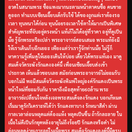
อวดในสนามพระ ซื้อแพงมากนะตามหน้าตาคนซื้อ คนขาย
ดูออก ทำแบบเซียนเจี๊ยบเด็กรับใช้ ได้ของถูกแต่เราต้องรอ
เวลา ทุนหนาได้ก่อน ทุนน้อยรอเวลาใช้ตาให้มากเป็นพิเศษ
สำคัญพระที่จับอยู่ตรงหน้า แท้เก๊ไม่ได้อยู่ที่ราคา อยู่ที่ดูเป็น
มั้ย รู้จักพระหรือเปล่า พระอาจารย์สอนเสมอ พระแท้ยังมี
ให้เราเดินเก็บอีกเยอะ เพียงแต่ว่าเรารู้จักท่านมั้ย ไม่รู้ก็
หาความรู้เพิ่มดูให้เยอะเดินให้บ่อย เดี๋ยวได้พระแท้เอง มาดู
สมเด็จวัดระฆังรักแดงองค์นี้ เพื่อนเซียนเจี๊ยบส่งเข้า
ประกวด เห็นแล้วชอบเลย สมัยก่อนพระอาจารย์ไม่ยอมรับ
บอกไม่มี พอมีสมเด็จวัดระฆังพิมพ์ใหญ่องค์รักแดงเป็นพระ
หน้าใหม่ที่ยอมรับกัน ราคาถึงมือสุดท้าย60ล้าน พระ
อาจารย์เปลี่ยนใจหลังเจอพระสมเด็จลงรักแดง บอกเก๊หมด
เริ่มมาดูรักวิเคราะห์ได้ว่า รักแดงทาบาง รักหนาสีดำ ผ่าน
กาลเวลาล่อนหลุดแต่ต้องแห้ง หลุดเป็นชิ้น ถ้ารักละลาย ใน
เนื้อไม่ดีเป็นรักยุคหลังอายุไม่ถึงร้อยปี รักแดงหรือดำ ไม่
ล่อนหลุดง่ายเกาะอยู่ในเนื้อพระ สมเด็จรักแดงองค์นี้มีครบ