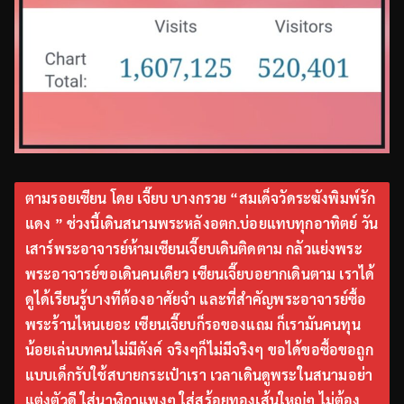
ตามรอยเซียน โดย เจี๊ยบ บางกรวย “สมเด็จวัดระฆังพิมพ์รัก
แดง ” ช่วงนี้เดินสนามพระหลังอตก.บ่อยแทบทุกอาทิตย์ วัน
เสาร์พระอาจารย์ห้ามเซียนเจี๊ยบเดินติดตาม กลัวแย่งพระ
พระอาจารย์ขอเดินคนเดียว เซียนเจี๊ยบอยากเดินตาม เราได้
ดูได้เรียนรู้บางทีต้องอาศัยจำ และที่สำคัญพระอาจารย์ซื้อ
พระร้านไหนเยอะ เซียนเจี๊ยบก็รอของแถม ก็เรามันคนทุน
น้อยเล่นบทคนไม่มีตังค์ จริงๆก็ไม่มีจริงๆ ขอได้ขอซื้อขอถูก
แบบเด็กรับใช้สบายกระเป๋าเรา เวลาเดินดูพระในสนามอย่า
แต่งตัวดี ใส่นาฬิกาแพงๆ ใส่สร้อยทองเส้นใหญ่ๆ ไม่ต้อง