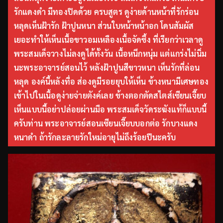
รักแดงดำ มีทองปิดด้วย ครบสูตร ดูง่ายด้านหน้าที่รักร่อน
หลุดเห็นฝ้ารัก ฝ้าปูนหนา ส่วนใบหน้าหน้าอก โดนสัมผัส
เยอะทำให้เห็นเนื้อขาวอมเหลืองเนื้อจัดซึ้ง ที่เรียกว่าเวลาดู
พระสมเด็จวางไม่ลงดูได้ทั้งวัน เนื้อหนึกหนุ่ม แต่แกร่งไม่นิ่ม
นะพระอาจารย์สอนไว้ หลังฝ้าปูนสีขาวหนา เห็นรักที่ล่อน
หลุด องค์นี้หลังทื่อ ส่องดูมีรอยยุบให้เห็น ข้างหนามีเศษทอง
เข้าไปในเนื้อดูง่ายจ่ายตังค์เลย ข้างตอกตัดสไตส์เซียนเจี๊ยบ
เห็นแบบนี้อย่าปล่อยผ่านมือ พระสมเด็จวัดระฆังแท้ก็แบบนี้
ครับท่าน พระอาจารย์สอนเซียนเจี๊ยบบอกต่อ รักบางแดง
หนาดำ ถ้ารักละลายรักใหม่อายุไม่ถึงร้อยปีนะครับ