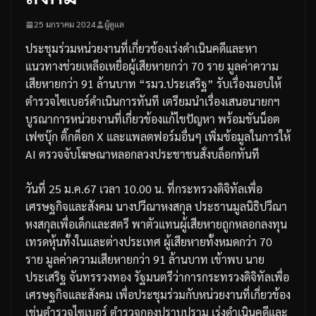
25 มกราคม 2024
ผู้ดูแล
ประชุมร่วมหน่วยงานที่เกี่ยวข้องเร่งดำเนินคดีและหา
แนวทางช่วยเหลือเหยื่อผู้เสียหายกว่า
70
ราย
มูลค่าความ
เสียหายกว่า
91
ล้านบาท
“
รมว
.
ประเสริฐ
”
รับเรื่องมอบให้
ตำรวจไซเบอร์ดำเนินการทันที
เตรียมนำเรื่องเสนอนายกฯ
บูรณาการหน่วยงานที่เกี่ยวข้องแก้ไขปัญหา
พร้อมขันน็อต
เฟซบุ๊ก
ติ๊กต็อก
X
และแพลตฟอร์มอื่นๆ
เพิ่มข้อมูลในการให้
AI
ตรวจจับโฆษณาหลอกลวงประชาชนสั่งบล็อกทันที
วันที่
25
ม
.
ค
.67
เวลา
10.00
น
.
ที่กระทรวงดิจิทัลเพื่อ
เศรษฐกิจและสังคม
นางปวีณา
หงสกุล
ประธานมูลนิธิปวีณา
หงสกุลเพื่อเด็กและสตรี
พาตัวแทนผู้เสียหายถูกหลอกลงทุน
เทรดหุ้นทั้งในและต่างประเทศ
ผู้เสียหายทั้งหมดกว่า
70
ราย
มูลค่าความเสียหายกว่า
91
ล้านบาท
เข้าพบ
นาย
ประเสริฐ
จันทรรวงทอง
รัฐมนตรีว่าการกระทรวงดิจิทัลเพื่อ
เศรษฐกิจและสังคม
เพื่อประชุมร่วมกับหน่วยงานที่เกี่ยวข้อง
เช่นตำรวจไซเบอร์
ตำรวจกองปราบปราม
เร่งดำเนินคดีและ