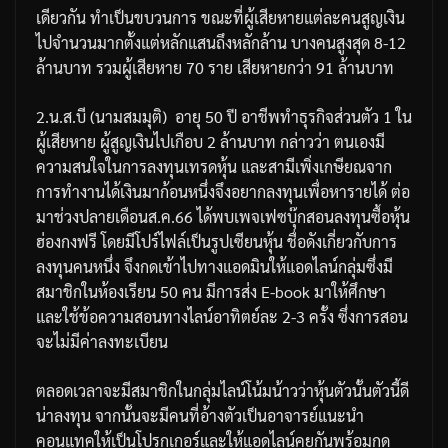
เดียวกัน
ทำเป็นขบวนการ
ขณะที่ผู้เสียหายแต่ละคนสูญเงิน
ไปจำนวนมาก
ตั้งแต่หลักแสนถึงหลักล้าน
บางคนสูงสุด
8-12
ล้านบาท
รวมผู้เสียหาย
70
ราย
เสียหายกว่า
91
ล้านบาท
2.
น
.
ส
.
บี
(
นามสมมุติ
)
อายุ
50
ปี
อาชีพทำธุรกิจส่วนตัว
1
ใน
ผู้เสียหาย
ผู้สูญเงินไปเกือบ
2
ล้านบาท
กล่าวว่า
ตนเองมี
ความสนใจในการลงทุนเทรดหุ้น
และสามีเพิ่งเกษียณจาก
การทำงานได้เงินมาก้อนหนึ่งจึงอยากลงทุนเพื่อหารายได้
ต่อ
มาช่วงปลายเดือนส
.
ค
.66
ได้พบเพจเฟซบุ๊กสอนลงทุนซื้อหุ้น
ฮ่องกงฟรี
โดยมีโปร์ไฟล์เป็นรูปเซียนหุ้น
ชื่อดังเกี่ยวกับการ
ลงทุนคนหนึ่ง
จึงกดเข้าไปทางแอดมินให้แอดไลน์กลุ่มซึ่งมี
สมาชิกในห้องเรียน
50
คน
มีการส่ง
E-book
มาให้ศึกษา
และใช้ข้อความสอนทางไลน์อาทิตย์ละ
2-3
ครั้ง
ซึ่งการสอน
จะไม่มีค่าลงทะเบียน
ตลอดเวลาจะมีสมาชิกในกลุ่มไลน์โน้มน้าวว่าหุ้นตัวนั้นตัวนี้ดี
น่าลงทุน
จากนั้นจะมีคนที่อ้างตัวเป็นอาจารย์แนะนำ
คอนแทคให้เป็นโปรกเกอร์และให้แอดไลน์คุยกันพร้อมกด