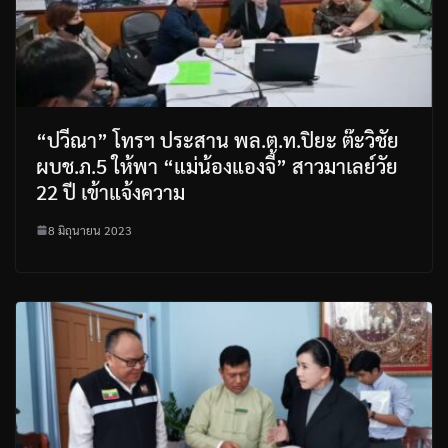
“ปวีณา” โทรฯ ประสาน พล.ต.ท.ปิยะ ต๊ะวิชัย
ผบช.ภ.5 ให้พา “แม่น้องแองจี้” สาวมาเลย์วัย
22 ปี เข้าแจ้งความ
8 มิถุนายน 2023