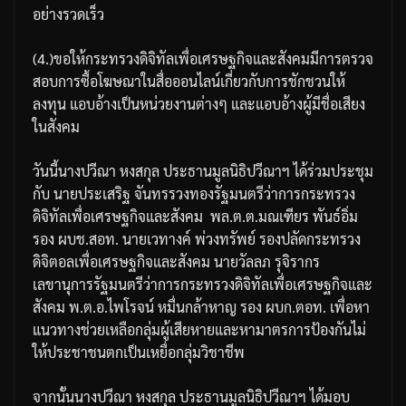
อย่างรวดเร็ว
(4.)
ขอให้กระทรวงดิจิทัลเพื่อเศรษฐกิจและสังคมมีการตรวจ
สอบการซื้อโฆษณาในสื่อออนไลน์เกี่ยวกับการชักชวนให้
ลงทุน
แอบอ้างเป็นหน่วยงานต่างๆ
และแอบอ้างผู้มีชื่อเสียง
ในสังคม
วันนี้นางปวีณา
หงสกุล
ประธานมูลนิธิปวีณาฯ
ได้ร่วมประชุม
กับ
นายประเสริฐ
จันทรรวงทองรัฐมนตรีว่าการกระทรวง
ดิจิทัลเพื่อเศรษฐกิจและสังคม
พล
.
ต
.
ต
.
มณเฑียร
พันธ์อิ่ม
รอง
ผบช
.
สอท
.
นายเวทางค์
พ่วงทรัพย์
รองปลัดกระทรวง
ดิจิตอลเพื่อเศรษฐกิจและสังคม
นายวัลลภ
รุจิรากร
เลขานุการรัฐมนตรีว่าการกระทรวงดิจิทัลเพื่อเศรษฐกิจและ
สังคม
พ
.
ต
.
อ
.
ไพโรจน์
หมื่นกล้าหาญ
รอง
ผบก
.
ตอท
.
เพื่อหา
แนวทางช่วยเหลือกลุ่มผู้เสียหายและหามาตรการป้องกันไม่
ให้ประชาชนตกเป็นเหยื่อกลุ่มวิชาชีพ
จากนั้นนางปวีณา
หงสกุล
ประธานมูลนิธิปวีณาฯ
ได้มอบ