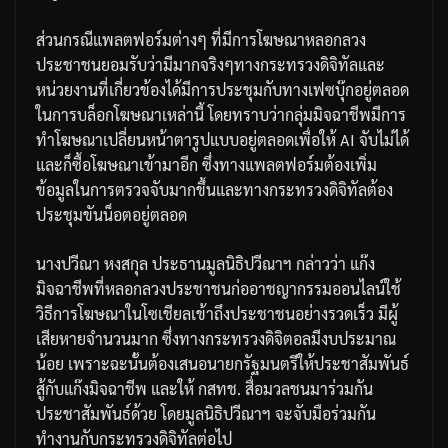
ส่วนกรณีแพลตฟอร์มต่างๆ
ที่มีการโฆษณาหลอกลวง
ประชาชนยอมรับว่ามีมากจริงๆ
ทางกระทรวงดิจิทัลและ
หน่วยงานที่เกี่ยวข้องได้มีการประชุมกับทางเฟซบุ๊กอยู่ตลอด
ในการบล็อกโฆษณาเหล่านี้
โดยทราบว่ากลุ่มมิจฉาชีพมีการ
ทำโฆษณาเปลี่ยนหน้าตารูปแบบอยู่ตลอดเพื่อให้
AI
จับไม่ได้
และก็ซื้อโฆษณาเข้ามาอีก
ซึ่งทางแพลตฟอร์มต้องเพิ่ม
ข้อมูลในการตรวจจับมากขึ้นและทางกระทรวงดิจิทัลต้อง
ประชุมขันน็อตอยู่ตลอด
นางปวีณา
หงสกุล
ประธานมูลนิธิปวีณาฯ
กล่าวว่า
แก๊ง
มิจฉาชีพที่หลอกลวงประชาชนก่ออาชญากรรมออนไลน์ใช้
วิธีการโฆษณาในโซเชียลเข้าถึงประชาชนอย่างรวดเร็ว
มีผู้
เสียหายจำนวนมาก
ซึ่งทางกระทรวงดิจิตอลมีงบประมาณ
น้อย
เพราะฉะนั้นต้องเสนอนายกรัฐมนตรีให้ประชาสัมพันธ์
สู้กับแก๊งมิจฉาชีพ
และให้
กสทช
.
สื่อมวลชนมาร่วมกัน
ประชาสัมพันธ์ด้วย
โดยมูลนิธิปวีณาฯ
จะจับมือร่วมกัน
ทำงานกับกระทรวงดิจิทัลต่อไป