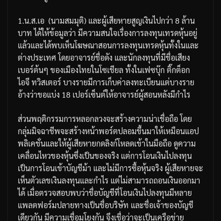
1.
น
.
ส
.
เอ
(
นามสมมุติ
)
และผู้เสียหายสูญเงินไปกว่า
8
ล้าน
บาท
ได้ให้ข้อมูลว่า
มีความสนใจเรื่องการลงทุนเทรดหุ้นอยู่
แล้วและได้พบเห็นโฆษณาสอนการลงทุนเทรดหุ้นทั้งในและ
ต่างประเทศ
โดยอาจารย์ชื่อดัง
และนักลงทุนที่มีชื่อเสียง
เบอร์ต้นๆ
ของเมืองไทยในโซเชียล
ทั้งในเฟซบุ๊ก
ติ๊กต็อก
ไอจี
ทวิสเตอร์
บางรายมีการเก็บค่าลงทะเบียน
แต่บางราย
อ้างว่าขอแบ่ง
18
เปอร์เซ็นต์ให้อาจารย์ผู้สอนหลังมีกำไร
ส่วนพฤติกรรมการหลอกลวงจะสร้างความน่าเชื่อถือ
โดย
กลุ่มมิจฉาชีพจะสร้างหน้าพอร์ตปลอมขึ้นมาให้เหมือนแอป
พลิเคชั่นและให้ผู้เสียหายกดลิงก์โหลดเข้าในมือถือ
ดูความ
เคลื่อนไหวของหุ้นซึ่งเป็นของจริง
แต่การโอนเงินไปลงทุน
เป็นการโอนเข้าบัญชีม้า
และไม่มีการซื้อหุ้นจริง
ผู้เสียหายจะ
เห็นตัวเลขเงินลงทุนและกำไร
แต่ไม่สามารถถอนเงินออกมา
ได้
เมื่อตรวจสอบพบว่าชื่อบัญชีที่โอนเงินไปลงทุนมีหลาย
แพลตฟอร์ม
ปลายทางเป็นชื่อบริษัท
และชื่อเจ้าของบัญชี
เดียวกัน
มีความเชื่อมโยงกัน
จึงเชื่อว่าจะเป็นเครือข่าย