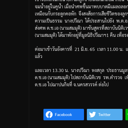
จมน้ำอยู่ในคูน้ำ
เมื่อนำศพขึ้นมาพบบาดมีแผลถลอกท
เหมือนกับกระดูกคอหัก
จึงสงสัยการเสียชีวิตของลู
ความเป็นธรรม
นางปวีณา
ได้ประสานไปยัง
พ
.
ต
.
อ
ส่งศพ
ด
.
ช
.
เอ
(
นามสมมุติ
)
มาชันสูตรที่สถาบันนิติเ
(
นามสมมุติ
)
ได้มาพักอยู่ที่มูลนิธิปวีณาฯ
1
คืน
เพื่อ
ต่อมาเช้าวันอังคารที่
21
มิ
.
ย
. 65
เวลา
11.00
น
.
แล้ว
และเวลา
13.30
น
.
นางปวีณา
หงสกุล
ประธานมูลน
ด
.
ช
.
เอ
(
นามสมมุติ
)
ไปสถาบันนิติเวช
รพ
.
ตำรวจ
เ
ด
.
ช
.
เอ
ไปฌาปนกิจที่
จ
.
นครสวรรค์
ต่อไป
Facebook
Twitter