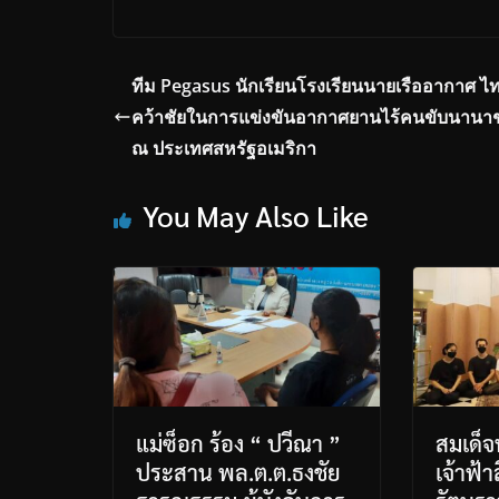
ทีม Pegasus นักเรียนโรงเรียนนายเรืออากาศ ไ
คว้าชัยในการแข่งขันอากาศยานไร้คนขับนานาช
ณ ประเทศสหรัฐอเมริกา
You May Also Like
แม่ซ็อก ร้อง “ ปวีณา ”
สมเด็จ
ประสาน พล.ต.ต.ธงชัย
เจ้าฟ้า