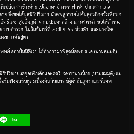
ี่เปลือกตาข้างซ้าย
เปลือกตาข้างขวาฟกซ้ำ
ปากแตก
และ
กชาย
จึงขอให้มูลนิธิปวีณาฯ
นำศพลูกชายไปซันสูตรอีกครั้งเพื่อขอ
.
อิทธิเดช
สุขอิ่มภูมี
ผกก
.
สภ
.
ตาคลี
จ
.
นครสวรรค์
ขอให้ตำรวจ
วช
รพ
.
ตำรวจ
ในวันจันทร์ที่
20
มิ
.
ย
. 65
ช่วงค่ำ
และนางน้อย
รอผลการชันสูตร
แพทย์
สถาบันนิติเวช
ได้ทำการผ่าพิสูจน์ศพ
ด
.
ช
.
เอ
(
นามสมมุติ
)
ิธิปวีณาหงสกุลเพื่อเด็กและสตรี
จะพา
นางน้อย
(
นามสมมุติ
)
แม่
พื่อรับฟังผลชันสูตรเบื้องต้นกับแพทย์ผู้ผ่าชันสูตร
และรับศพ
Line