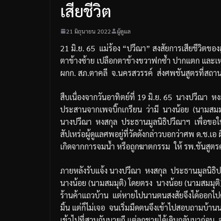
เสียชีวิต
21 มิถุนายน 2022
ผู้ดูแล
21
มิ
.
ย
. 65
แม่ร้อง
“
ปวีณา
”
สงสัยการเสียชีวิตขอ
ตาข้างซ้าย
เปลือกตาข้างขวาฟกซ้ำ
ปากแตก
และเห
ผกก
.
สภ
.
ตาคลี
จ
.
นครสวรรค์
ส่งศพชันสูตรที่สถาน
สืบเนื่องจากวันอาทิตย์ที่
19
มิ
.
ย
. 65
นางปวีณา
หง
ประสานจากเพจบิ๊กเกรียน
ว่ามี
นางน้อย
(
นามสมม
นางปวีณา
หงสกุล
ประธานมูลนิธิปวีณาฯ
เพื่อขอ
สัปเหร่อผู้ดูแลศพอยู่ที่วัดดังกล่าวบอกว่าศพ
ด
.
ช
.
เอ
เกิดจากการจมน้ำ
หรือถูกฆาตกรรม
ให้
รพ
.
ชันสูต
ภายหลังรับแจ้ง
นางปวีณา
หงสกุล
ประธานมูลนิธิป
นางน้อย
(
นามสมมุติ
)
โดยตรง
นางน้อย
(
นามสมมุติ
ร้านค้าแถวบ้าน
แต่หายไปนานตนสงสัยจึงได้ออกไป
มิ้น
แต่ก็ไม่เจอ
จนเริ่มมืดตนจึงเข้าไปสอบถามบ้านน
เข้าไปที่สวนกับนายกี
แต่ลูกชายได้เดินกลับมาก่อน