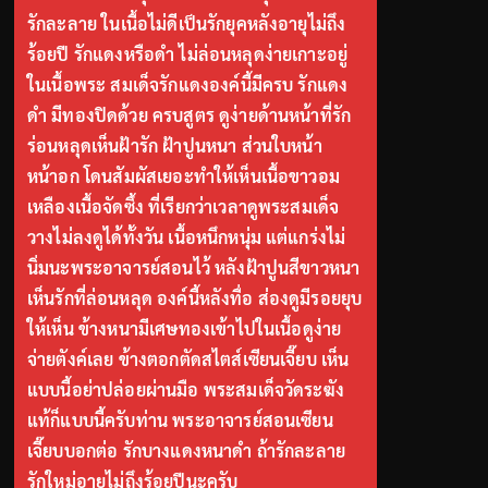
รักละลาย ในเนื้อไม่ดีเป็นรักยุคหลังอายุไม่ถึง
ร้อยปี รักแดงหรือดำ ไม่ล่อนหลุดง่ายเกาะอยู่
ในเนื้อพระ สมเด็จรักแดงองค์นี้มีครบ รักแดง
ดำ มีทองปิดด้วย ครบสูตร ดูง่ายด้านหน้าที่รัก
ร่อนหลุดเห็นฝ้ารัก ฝ้าปูนหนา ส่วนใบหน้า
หน้าอก โดนสัมผัสเยอะทำให้เห็นเนื้อขาวอม
เหลืองเนื้อจัดซึ้ง ที่เรียกว่าเวลาดูพระสมเด็จ
วางไม่ลงดูได้ทั้งวัน เนื้อหนึกหนุ่ม แต่แกร่งไม่
นิ่มนะพระอาจารย์สอนไว้ หลังฝ้าปูนสีขาวหนา
เห็นรักที่ล่อนหลุด องค์นี้หลังทื่อ ส่องดูมีรอยยุบ
ให้เห็น ข้างหนามีเศษทองเข้าไปในเนื้อดูง่าย
จ่ายตังค์เลย ข้างตอกตัดสไตส์เซียนเจี๊ยบ เห็น
แบบนี้อย่าปล่อยผ่านมือ พระสมเด็จวัดระฆัง
แท้ก็แบบนี้ครับท่าน พระอาจารย์สอนเซียน
เจี๊ยบบอกต่อ รักบางแดงหนาดำ ถ้ารักละลาย
รักใหม่อายุไม่ถึงร้อยปีนะครับ