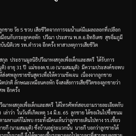
งลูกชาย
วัย
5
ขวบ
เสียชีวิตจากการจมน้ำ
แต่มีแผลถลอกที่เปลือก
มือนกับกระดูกคอหัก
ปวีณา
ประสาน
พ
.
ต
.
อ
.
อิทธิเดช
สุขอิ่มภูมี
บันนิติเวช
รพ
.
ตำรวจ
อีกครั้ง
หาสาเหตุการเสียชีวิต
สกุล
ประธานมูลนิธิปวีณาหงสกุลเพื่อเด็กและสตรี
ได้รับการ
ุติ
)
อายุ
31
ปี
แม่ของ
ด
.
ช
.
เอ
(
นามสมมุติ
)
มีความประสงค์ขอพบ
ให้ส่งศพลูกชายชันสูตรเพื่อให้ความชัดเจน
เนื่องจากลูกชาย
ผิดปกติ
ลักษณะเหมือนคอหัก
จึงสงสัยการเสียชีวิตของลูกชายว่า
รศพ
อีกครั้ง
วีณาหงสกุลเพื่อเด็กและสตรี
ได้โทรศัพท์สอบถามรายละเอียดกับ
)
เล่าว่า
ในวันที่เกิดเหตุ
14
มิ
.
ย
. 65
ลูกชาย
ได้ขอเงินไปซื้อขนม
ตามหาแต่ก็ไม่พบ
กระทั่งมีคนเห็นว่าลูกชายเดินไปทาง
รร
.
เขี้ยว
ายกี
(
นามสมมุติ
)
ซึ่งบ้านอยู่ระแวกนั้น
นายกี
บอกว่าลูกชายได้
จากนั้นนายกี
จึงได้พาตนขึ้นรถพาออกไปตามหาที่สวนพบลูกชาย