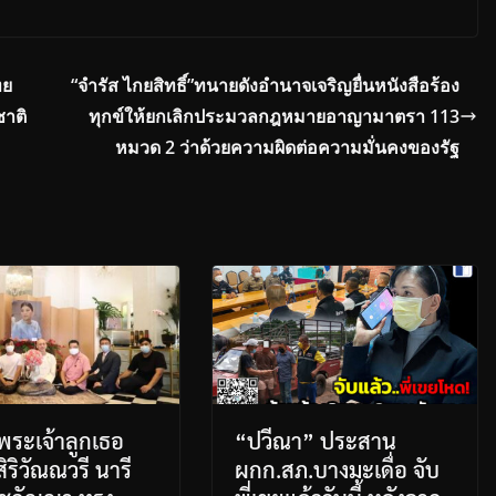
ทย
“จำรัส ไกยสิทธิ์”ทนายดังอำนาจเจริญยื่นหนังสือร้อง
าติ
ทุกข์ให้ยกเลิกประมวลกฎหมายอาญามาตรา 113
หมวด 2 ว่าด้วยความผิดต่อความมั่นคงของรัฐ
พระเจ้าลูกเธอ
“ปวีณา” ประสาน
สิริวัณณวรี นารี
ผกก.สภ.บางมะเดื่อ จับ