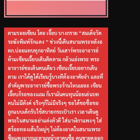
ตามรอยเซียน โดย เจี๊ยบ บางกรวย “สมเด็จวัด
ระฆังพิมพ์รักแดง ” ช่วงนี้เดินสนามพระหลังอ
ตก.บ่อยแทบทุกอาทิตย์ วันเสาร์พระอาจารย์
ห้ามเซียนเจี๊ยบเดินติดตาม กลัวแย่งพระ พระ
อาจารย์ขอเดินคนเดียว เซียนเจี๊ยบอยากเดิน
ตาม เราได้ดูได้เรียนรู้บางทีต้องอาศัยจำ และที่
สำคัญพระอาจารย์ซื้อพระร้านไหนเยอะ เซียน
เจี๊ยบก็รอของแถม ก็เรามันคนทุนน้อยเล่นบท
คนไม่มีตังค์ จริงๆก็ไม่มีจริงๆ ขอได้ขอซื้อขอ
ถูกแบบเด็กรับใช้สบายกระเป๋าเรา เวลาเดินดู
พระในสนามอย่าแต่งตัวดี ใส่นาฬิกาแพงๆ ใส่
สร้อยทองเส้นใหญ่ๆ ไม่ต้องอวดในสนามพระ
ซื้อแพงมากนะตามหน้าตาคนซื้อ คนขายดูออก