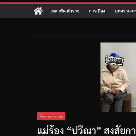
เหล่าทัพ-ตำรวจ
การเมือง
บทความ-สา
สังคม-สตรี-เยาวชน
แม่ร้อง “ปวีณา” สงสัยกา