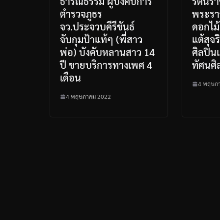
ธารณธรรม ผู้บังคับการ
รัตนร
ตำรวจภูธร
พระรา
จว.ประจวบคีรีขันธ์
ดอกไม้
จับกุมป้าแท้ๆ (พี่สาว
แต้สุจร
พ่อ) บังคับหลานสาว 14
ศิลปิน
ปี ขายบริการทางเพศ 4
ทัศนศิ
เดือน
4 พฤษภ
4 พฤษภาคม 2022