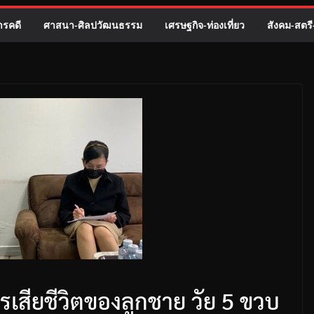
รคดี
ศาสนา-ศิลปวัฒนธรรม
เศรษฐกิจ-ท่องเที่ยว
สังคม-สตร
รเสียชีวิตของลูกชาย วัย 5 ขวบ