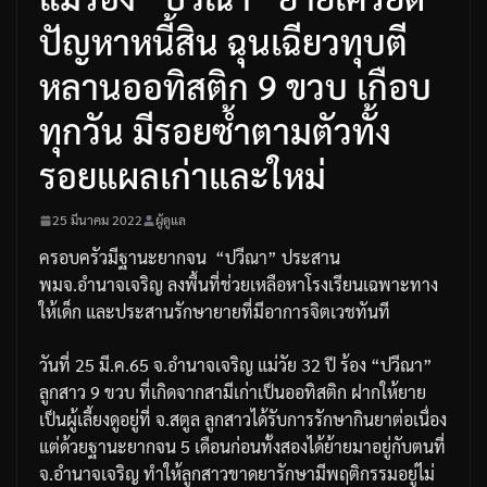
ปัญหาหนี้สิน ฉุนเฉียวทุบตี
หลานออทิสติก 9 ขวบ เกือบ
ทุกวัน มีรอยซ้ำตามตัวทั้ง
รอยแผลเก่าและใหม่
25 มีนาคม 2022
ผู้ดูแล
ครอบครัวมีฐานะยากจน
“
ปวีณา
”
ประสาน
พมจ
.
อำนาจเจริญ
ลงพื้นที่ช่วยเหลือหาโรงเรียนเฉพาะทาง
ให้เด็ก
และประสานรักษายายที่มีอาการจิตเวชทันที
วันที่
25
มี
.
ค
.65
จ
.
อำนาจเจริญ
แม่วัย
32
ปี
ร้อง
“
ปวีณา
”
ลูกสาว
9
ขวบ
ที่เกิดจากสามีเก่าเป็นออทิสติก
ฝากให้ยาย
เป็นผู้เลี้ยงดูอยู่ที่
จ
.
สตูล
ลูกสาวได้รับการรักษากินยาต่อเนื่อง
แต่ด้วยฐานะยากจน
5
เดือนก่อนทั้งสองได้ย้ายมาอยู่กับตนที่
จ
.
อำนาจเจริญ
ทำให้ลูกสาวขาดยารักษา
มีพฤติกรรมอยู่ไม่