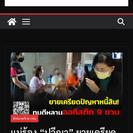
สังคม-สตรี-เยาวชน
แม่ร้อง “ปวีณา” ยายเครียด