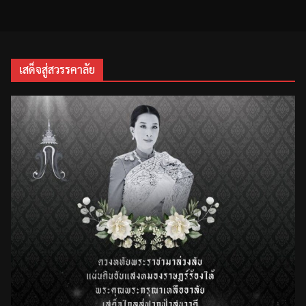
เสด็จสู่สวรรคาลัย