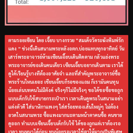
ตามรอยเซียน โดย เจี๊ยบ บางกรวย “สมเด็จวัดระฆังพิมพ์รัก
แดง ” ช่วงนี้เดินสนามพระหลังอตก.บ่อยแทบทุกอาทิตย์ วัน
เสาร์พระอาจารย์ห้ามเซียนเจี๊ยบเดินติดตาม กลัวแย่งพระ
พระอาจารย์ขอเดินคนเดียว เซียนเจี๊ยบอยากเดินตาม เราได้
ดูได้เรียนรู้บางทีต้องอาศัยจำ และที่สำคัญพระอาจารย์ซื้อ
พระร้านไหนเยอะ เซียนเจี๊ยบก็รอของแถม ก็เรามันคนทุน
น้อยเล่นบทคนไม่มีตังค์ จริงๆก็ไม่มีจริงๆ ขอได้ขอซื้อขอถูก
แบบเด็กรับใช้สบายกระเป๋าเรา เวลาเดินดูพระในสนามอย่า
แต่งตัวดี ใส่นาฬิกาแพงๆ ใส่สร้อยทองเส้นใหญ่ๆ ไม่ต้อง
อวดในสนามพระ ซื้อแพงมากนะตามหน้าตาคนซื้อ คนขาย
ดูออก ทำแบบเซียนเจี๊ยบเด็กรับใช้ ได้ของถูกแต่เราต้องรอ
เวลา ทุนหนาได้ก่อน ทุนน้อยรอเวลาใช้ตาให้มากเป็นพิเศษ