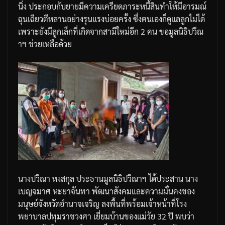
นิ่ง
ประกอบกับยายมีความเครียดภาระหนี้สินทำให้มีอารมณ์
ฉุนเฉียวตีหลานอย่างรุนแรงบ่อยครั้ง
ซึ่งตนเองก็ดูแลลูกไม่ได้
เพราะยังมีลูกเล็กที่เกิดจากสามีใหม่อีก
2
คน
ขอมูลนิธิปวีณ
าฯ
ช่วยเหลือด้วย
นางปวีณา
หงสกุล
ประธานมูลนิธิปวีณาฯ
ได้ประสาน
นาง
เบญจมาศ
หะยาจันทา
พัฒนาสังคมและความมั่นคงของ
มนุษย์จังหวัดอำนาจเจริญ
ลงพื้นที่พร้อมเจ้าหน้าที่โรง
พยาบาลปทุมราชวงศา
เยี่ยมบ้านของแม่วัย
32
ปี
พบว่า