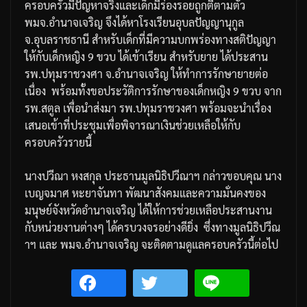
ครอบครัวมีปัญหาจริงและเด็กมีร่องรอยถูกตีตามตัว
พมจ
.
อำนาจเจริญ
จึงได้หาโรงเรียนอุบลปัญญานุกูล
จ
.
อุบลราชธานี
สำหรับเด็กที่มีความบกพร่องทางสติปัญญา
ให้กับเด็กหญิง
9
ขวบ
ได้เข้าเรียน
สำหรับยาย
ได้ประสาน
รพ
.
ปทุมราชวงศา
จ
.
อำนาจเจริญ
ให้ทำการรักษายายต่อ
เนื่อง
พร้อมทั้งขอประวัติการรักษาของเด็กหญิง
9
ขวบ
จาก
รพ
.
สตูล
เพื่อนำส่งมา
รพ
.
ปทุมราชวงศา
พร้อมจะนำเรื่อง
เสนอเข้าที่ประชุมเพื่อพิจารณาเงินช่วยเหลือให้กับ
ครอบครัวรายนี้
นางปวีณา
หงสกุล
ประธานมูลนิธิปวีณาฯ
กล่าวขอบคุณ
นาง
เบญจมาศ
หะยาจันทา
พัฒนาสังคมและความมั่นคงของ
มนุษย์จังหวัดอำนาจเจริญ
ได้ให้การช่วยเหลือประสานงาน
กับหน่วยงานต่างๆ
ได้ครบวงจรอย่างดียิ่ง
ซึ่งทางมูลนิธิปวีณ
าฯ
และ
พมจ
.
อำนาจเจริญ
จะติดตามดูแลครอบครัวนี้ต่อไป