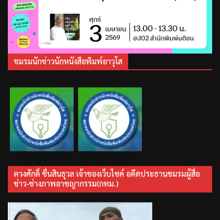
ชมรมนักข่าวนักหนังสือพิมพ์อาวุโส
ตวงศักดิ์ ชื่นสินธุวล เจ้าของเว็บไซค์ อดีตประธานชมรมผู้สื่อ
ข่าว-ช่างภาพอาชญากรรม(กทม.)