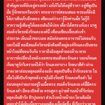
สำคัญพระที่จับอยู่ตรงหน้า แท้เก๊ไม่ได้อยู่ที่ราคา อยู่ที่ดูเป็น
มั้ย รู้จักพระหรือเปล่า พระอาจารย์สอนเสมอ พระแท้ยังมี
ให้เราเดินเก็บอีกเยอะ เพียงแต่ว่าเรารู้จักท่านมั้ย ไม่รู้ก็
หาความรู้เพิ่มดูให้เยอะเดินให้บ่อย เดี๋ยวได้พระแท้เอง มาดู
สมเด็จวัดระฆังรักแดงองค์นี้ เพื่อนเซียนเจี๊ยบส่งเข้า
ประกวด เห็นแล้วชอบเลย สมัยก่อนพระอาจารย์ไม่ยอมรับ
บอกไม่มี พอมีสมเด็จวัดระฆังพิมพ์ใหญ่องค์รักแดงเป็นพระ
หน้าใหม่ที่ยอมรับกัน ราคาถึงมือสุดท้าย60ล้าน พระ
อาจารย์เปลี่ยนใจหลังเจอพระสมเด็จลงรักแดง บอกเก๊หมด
เริ่มมาดูรักวิเคราะห์ได้ว่า รักแดงทาบาง รักหนาสีดำ ผ่าน
กาลเวลาล่อนหลุดแต่ต้องแห้ง หลุดเป็นชิ้น ถ้ารักละลาย ใน
เนื้อไม่ดีเป็นรักยุคหลังอายุไม่ถึงร้อยปี รักแดงหรือดำ ไม่
ล่อนหลุดง่ายเกาะอยู่ในเนื้อพระ สมเด็จรักแดงองค์นี้มีครบ
รักแดงดำ มีทองปิดด้วย ครบสูตร ดูง่ายด้านหน้าที่รักร่อน
หลุดเห็นฝ้ารัก ฝ้าปูนหนา ส่วนใบหน้าหน้าอก โดนสัมผัส
เยอะทำให้เห็นเนื้อขาวอมเหลืองเนื้อจัดซึ้ง ที่เรียกว่าเวลาดู