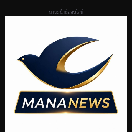
Skip
to
มานะนิวส์ออนไลน์
content