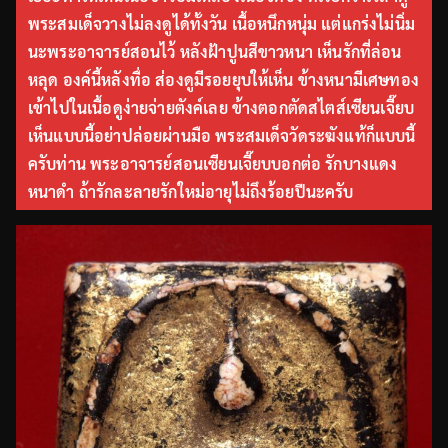
พระสมเด็จวางไม่ลงดูได้ทั้งวัน เนื้อหนึกหนุ่ม แต่แกร่งไม่นิ่ม
นะพระอาจารย์สอนไว้ หลังฝ้าปูนสีขาวหนา เห็นรักที่ล่อน
หลุด องค์นี้หลังทื่อ ส่องดูมีรอยยุบให้เห็น ข้างหนามีเศษทอง
เข้าไปในเนื้อดูง่ายจ่ายตังค์เลย ข้างตอกตัดสไตส์เซียนเจี๊ยบ
เห็นแบบนี้อย่าปล่อยผ่านมือ พระสมเด็จวัดระฆังแท้ก็แบบนี้
ครับท่าน พระอาจารย์สอนเซียนเจี๊ยบบอกต่อ รักบางแดง
หนาดำ ถ้ารักละลายรักใหม่อายุไม่ถึงร้อยปีนะครับ