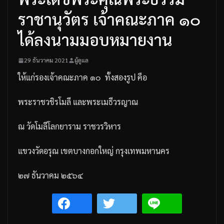
ราชานุวัตร เจ้าคณะภาค ๑๐
ได้ลงนามมอบหมายงาน
29 ธันวาคม 2021
ผู้ดูแล
ให้แก่รองเจ้าคณะภาค
๑๐
ทั้งสองรูป
คือ
พระราชวชิรโมลี
และพระเมธีวรญาณ
ณ
วัดโมลีโลกยาราม
ราชวรวิหาร
แขวงวัดอรุณ
เขตบางกอกใหญ่
กรุงเทพมหานคร
๒๗
ธันวาคม
๒๕๖๔