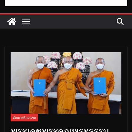
สังคม-สตรี-เยาวชน
พระเดชพระคุณพระธรรม