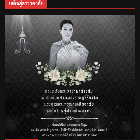
เสด็จสู่สวรรคาลัย