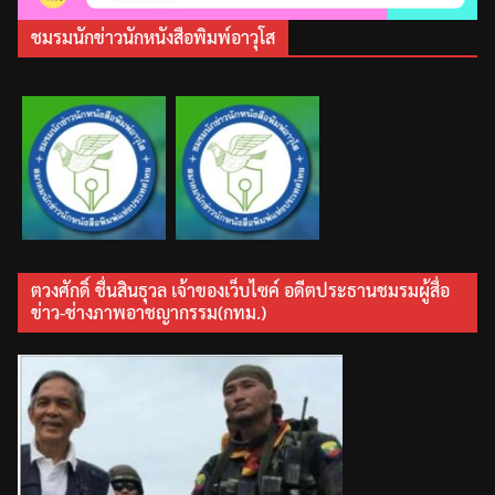
ชมรมนักข่าวนักหนังสือพิมพ์อาวุโส
ตวงศักดิ์ ชื่นสินธุวล เจ้าของเว็บไซค์ อดีตประธานชมรมผู้สื่อ
ข่าว-ช่างภาพอาชญากรรม(กทม.)