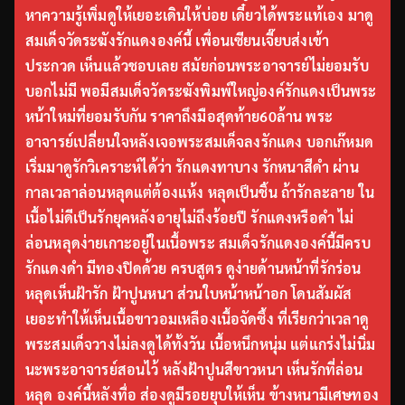
หาความรู้เพิ่มดูให้เยอะเดินให้บ่อย เดี๋ยวได้พระแท้เอง มาดู
สมเด็จวัดระฆังรักแดงองค์นี้ เพื่อนเซียนเจี๊ยบส่งเข้า
ประกวด เห็นแล้วชอบเลย สมัยก่อนพระอาจารย์ไม่ยอมรับ
บอกไม่มี พอมีสมเด็จวัดระฆังพิมพ์ใหญ่องค์รักแดงเป็นพระ
หน้าใหม่ที่ยอมรับกัน ราคาถึงมือสุดท้าย60ล้าน พระ
อาจารย์เปลี่ยนใจหลังเจอพระสมเด็จลงรักแดง บอกเก๊หมด
เริ่มมาดูรักวิเคราะห์ได้ว่า รักแดงทาบาง รักหนาสีดำ ผ่าน
กาลเวลาล่อนหลุดแต่ต้องแห้ง หลุดเป็นชิ้น ถ้ารักละลาย ใน
เนื้อไม่ดีเป็นรักยุคหลังอายุไม่ถึงร้อยปี รักแดงหรือดำ ไม่
ล่อนหลุดง่ายเกาะอยู่ในเนื้อพระ สมเด็จรักแดงองค์นี้มีครบ
รักแดงดำ มีทองปิดด้วย ครบสูตร ดูง่ายด้านหน้าที่รักร่อน
หลุดเห็นฝ้ารัก ฝ้าปูนหนา ส่วนใบหน้าหน้าอก โดนสัมผัส
เยอะทำให้เห็นเนื้อขาวอมเหลืองเนื้อจัดซึ้ง ที่เรียกว่าเวลาดู
พระสมเด็จวางไม่ลงดูได้ทั้งวัน เนื้อหนึกหนุ่ม แต่แกร่งไม่นิ่ม
นะพระอาจารย์สอนไว้ หลังฝ้าปูนสีขาวหนา เห็นรักที่ล่อน
หลุด องค์นี้หลังทื่อ ส่องดูมีรอยยุบให้เห็น ข้างหนามีเศษทอง