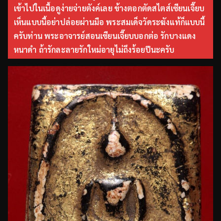
เข้าไปในเนื้อดูง่ายจ่ายตังค์เลย ข้างตอกตัดสไตส์เซียนเจี๊ยบ
เห็นแบบนี้อย่าปล่อยผ่านมือ พระสมเด็จวัดระฆังแท้ก็แบบนี้
ครับท่าน พระอาจารย์สอนเซียนเจี๊ยบบอกต่อ รักบางแดง
หนาดำ ถ้ารักละลายรักใหม่อายุไม่ถึงร้อยปีนะครับ