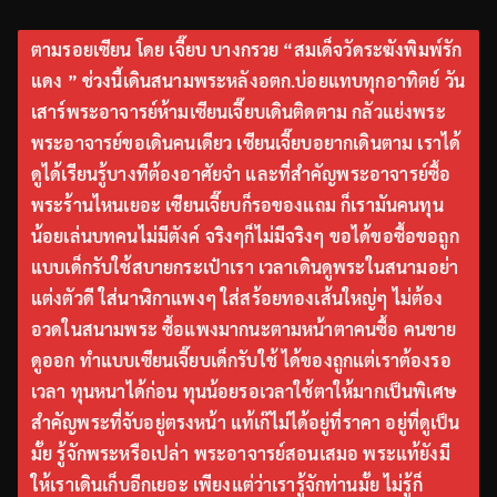
ตามรอยเซียน โดย เจี๊ยบ บางกรวย “สมเด็จวัดระฆังพิมพ์รัก
แดง ” ช่วงนี้เดินสนามพระหลังอตก.บ่อยแทบทุกอาทิตย์ วัน
เสาร์พระอาจารย์ห้ามเซียนเจี๊ยบเดินติดตาม กลัวแย่งพระ
พระอาจารย์ขอเดินคนเดียว เซียนเจี๊ยบอยากเดินตาม เราได้
ดูได้เรียนรู้บางทีต้องอาศัยจำ และที่สำคัญพระอาจารย์ซื้อ
พระร้านไหนเยอะ เซียนเจี๊ยบก็รอของแถม ก็เรามันคนทุน
น้อยเล่นบทคนไม่มีตังค์ จริงๆก็ไม่มีจริงๆ ขอได้ขอซื้อขอถูก
แบบเด็กรับใช้สบายกระเป๋าเรา เวลาเดินดูพระในสนามอย่า
แต่งตัวดี ใส่นาฬิกาแพงๆ ใส่สร้อยทองเส้นใหญ่ๆ ไม่ต้อง
อวดในสนามพระ ซื้อแพงมากนะตามหน้าตาคนซื้อ คนขาย
ดูออก ทำแบบเซียนเจี๊ยบเด็กรับใช้ ได้ของถูกแต่เราต้องรอ
เวลา ทุนหนาได้ก่อน ทุนน้อยรอเวลาใช้ตาให้มากเป็นพิเศษ
สำคัญพระที่จับอยู่ตรงหน้า แท้เก๊ไม่ได้อยู่ที่ราคา อยู่ที่ดูเป็น
มั้ย รู้จักพระหรือเปล่า พระอาจารย์สอนเสมอ พระแท้ยังมี
ให้เราเดินเก็บอีกเยอะ เพียงแต่ว่าเรารู้จักท่านมั้ย ไม่รู้ก็