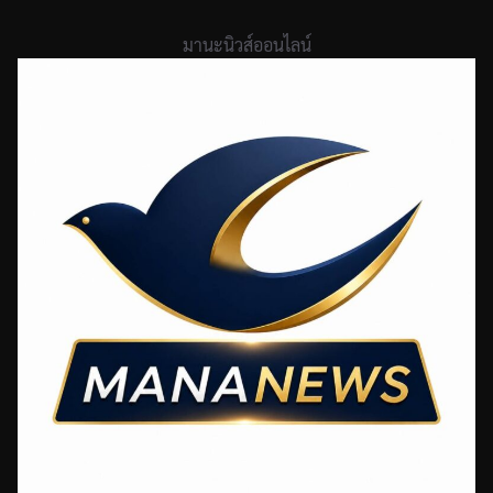
Skip
to
มานะนิวส์ออนไลน์
content