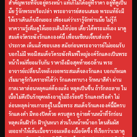
สำคัญพระที่จับอยู่ตรงหน้า แท้เก๊ไม่ได้อยู่ที่ราคา อยู่ที่ดูเป็น
มั้ย รู้จักพระหรือเปล่า พระอาจารย์สอนเสมอ พระแท้ยังมี
ให้เราเดินเก็บอีกเยอะ เพียงแต่ว่าเรารู้จักท่านมั้ย ไม่รู้ก็
หาความรู้เพิ่มดูให้เยอะเดินให้บ่อย เดี๋ยวได้พระแท้เอง มาดู
สมเด็จวัดระฆังรักแดงองค์นี้ เพื่อนเซียนเจี๊ยบส่งเข้า
ประกวด เห็นแล้วชอบเลย สมัยก่อนพระอาจารย์ไม่ยอมรับ
บอกไม่มี พอมีสมเด็จวัดระฆังพิมพ์ใหญ่องค์รักแดงเป็นพระ
หน้าใหม่ที่ยอมรับกัน ราคาถึงมือสุดท้าย60ล้าน พระ
อาจารย์เปลี่ยนใจหลังเจอพระสมเด็จลงรักแดง บอกเก๊หมด
เริ่มมาดูรักวิเคราะห์ได้ว่า รักแดงทาบาง รักหนาสีดำ ผ่าน
กาลเวลาล่อนหลุดแต่ต้องแห้ง หลุดเป็นชิ้น ถ้ารักละลาย ใน
เนื้อไม่ดีเป็นรักยุคหลังอายุไม่ถึงร้อยปี รักแดงหรือดำ ไม่
ล่อนหลุดง่ายเกาะอยู่ในเนื้อพระ สมเด็จรักแดงองค์นี้มีครบ
รักแดงดำ มีทองปิดด้วย ครบสูตร ดูง่ายด้านหน้าที่รักร่อน
หลุดเห็นฝ้ารัก ฝ้าปูนหนา ส่วนใบหน้าหน้าอก โดนสัมผัส
เยอะทำให้เห็นเนื้อขาวอมเหลืองเนื้อจัดซึ้ง ที่เรียกว่าเวลาดู