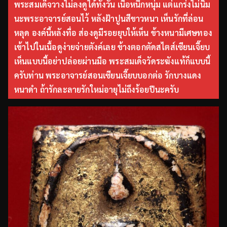
พระสมเด็จวางไม่ลงดูได้ทั้งวัน เนื้อหนึกหนุ่ม แต่แกร่งไม่นิ่ม
นะพระอาจารย์สอนไว้ หลังฝ้าปูนสีขาวหนา เห็นรักที่ล่อน
หลุด องค์นี้หลังทื่อ ส่องดูมีรอยยุบให้เห็น ข้างหนามีเศษทอง
เข้าไปในเนื้อดูง่ายจ่ายตังค์เลย ข้างตอกตัดสไตส์เซียนเจี๊ยบ
เห็นแบบนี้อย่าปล่อยผ่านมือ พระสมเด็จวัดระฆังแท้ก็แบบนี้
ครับท่าน พระอาจารย์สอนเซียนเจี๊ยบบอกต่อ รักบางแดง
หนาดำ ถ้ารักละลายรักใหม่อายุไม่ถึงร้อยปีนะครับ