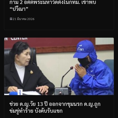
กาม 2 อดีตพระมหาวัดดังในกทม. เข้าพบ
“ปวีณา”
21 มีนาคม 2026
ช่วย ด.ญ.วัย 13 ปี ออกจากขุมนรก ด.ญ.ถูก
ข่มขู่ทำร้าย บังคับรับแขก