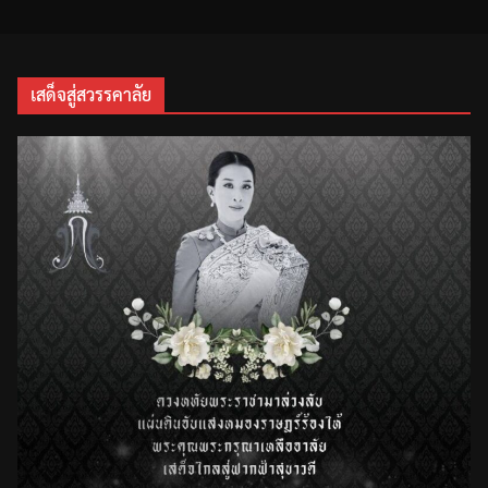
เสด็จสู่สวรรคาลัย