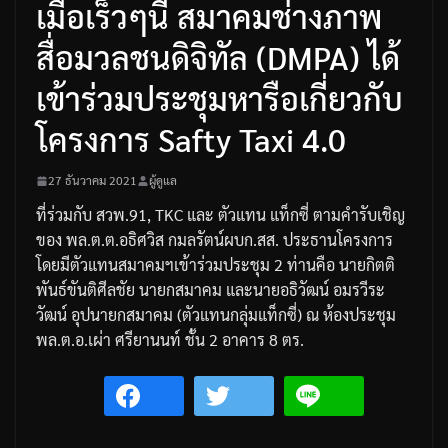
เมื่อเร็วๆนี้ สมาคมช่างภาพ
สื่อมวลชนดิจิทัล (DMPA) ได้
เข้าร่วมประชุมหารือเกี่ยวกับ
โครงการ Safty Taxi 4.0
27 ธันวาคม 2021
ผู้ดูแล
ที่ร่วมกับ
สวพ
.91, TKC
และ
ตัวแทน
แท็กซี่
ตามคำรับเชิญ
ของ
พล
.
ต
.
ต
.
อธิศวิส
กมลรัตน์
ผบก
.
สส
.
ประธานโครงการ
โดยมีตัวแทนสมาคมฯเข้าร่วมประชุม
2
ท่านคือ
นายกิตติ
พันธ์
ขันติศีลชัย
นายกสมาคม
และนายอธิวัฒน์
อมรวีระ
วัฒน์
อุปนายกสมาคม
(
ตัวแทนกลุ่มแท็กซี่
)
ณ
ห้องประชุม
พล
.
ต
.
อ
.
เผ่า
ศรียานนท์
ชั้น
2
อาคาร
8
ตร
.