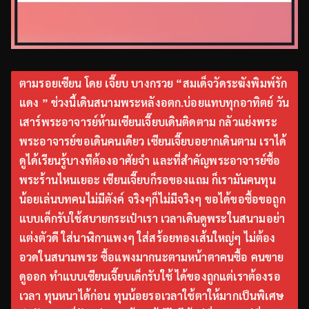
ตามรอยเซียน โดย เจี๊ยบ บางกรวย “สมเด็จวัดระฆังพิมพ์รัก
แดง ” ช่วงนี้เดินสนามพระหลังอตก.บ่อยแทบทุกอาทิตย์ วัน
เสาร์พระอาจารย์ห้ามเซียนเจี๊ยบเดินติดตาม กลัวแย่งพระ
พระอาจารย์ขอเดินคนเดียว เซียนเจี๊ยบอยากเดินตาม เราได้
ดูได้เรียนรู้บางทีต้องอาศัยจำ และที่สำคัญพระอาจารย์ซื้อ
พระร้านไหนเยอะ เซียนเจี๊ยบก็รอของแถม ก็เรามันคนทุน
น้อยเล่นบทคนไม่มีตังค์ จริงๆก็ไม่มีจริงๆ ขอได้ขอซื้อขอถูก
แบบเด็กรับใช้สบายกระเป๋าเรา เวลาเดินดูพระในสนามอย่า
แต่งตัวดี ใส่นาฬิกาแพงๆ ใส่สร้อยทองเส้นใหญ่ๆ ไม่ต้อง
อวดในสนามพระ ซื้อแพงมากนะตามหน้าตาคนซื้อ คนขาย
ดูออก ทำแบบเซียนเจี๊ยบเด็กรับใช้ ได้ของถูกแต่เราต้องรอ
เวลา ทุนหนาได้ก่อน ทุนน้อยรอเวลาใช้ตาให้มากเป็นพิเศษ