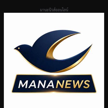
Skip
to
มานะนิวส์ออนไลน์
content