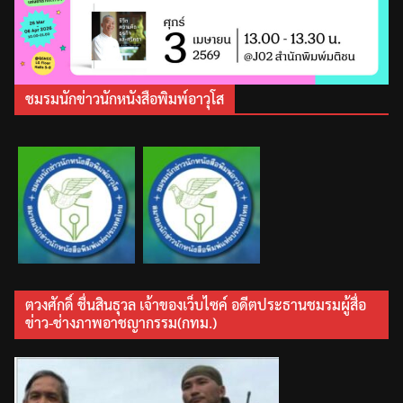
ชมรมนักข่าวนักหนังสือพิมพ์อาวุโส
ตวงศักดิ์ ชื่นสินธุวล เจ้าของเว็บไซค์ อดีตประธานชมรมผู้สื่อ
ข่าว-ช่างภาพอาชญากรรม(กทม.)