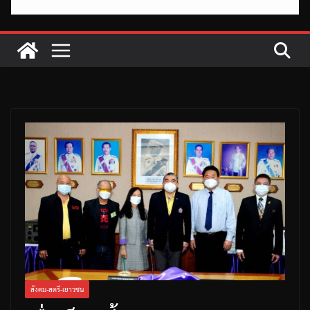
สังคม-สตรี-เยาวชน