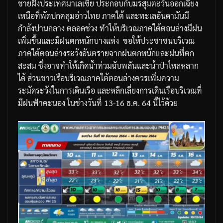
ชายฝั่งประเทศมาเลเซีย
ประกอบกับมรสุมตะวันออกเฉียง
เหนือที่พัดปกคลุมอ่าวไทย
ภาคใต้
และทะเลอันดามันมี
กำลังปานกลาง
ตลอดช่วง
ทำให้บริเวณภาคใต้ตอนล่างมีฝน
เพิ่มขึ้นและมีฝนตกหนักบางแห่ง
ขอให้ประชาชนบริเวณ
ภาคใต้ตอนล่างระวังอันตรายจากฝนตกหนักและฝนที่ตก
สะสม
ซึ่งอาจทำให้เกิดน้ำท่วมฉับพลันและน้ำป่าไหลหลาก
ได้
ส่วนชาวเรือบริเวณภาคใต้ตอนล่างควรเพิ่มความ
ระมัดระวังในการเดินเรือ
และหลีกเลี่ยงการเดินเรือบริเวณที่
มีฝนฟ้าคะนอง
ในช่างวันที่
13-16
ธ
.
ค
. 64
นี้ไว้ด้วย