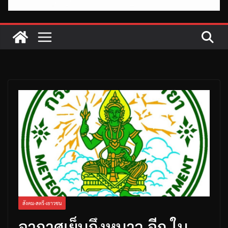
สังคม-สตรี-เยาวชน
อากาศเย็นถึงหนาว อีก ใน