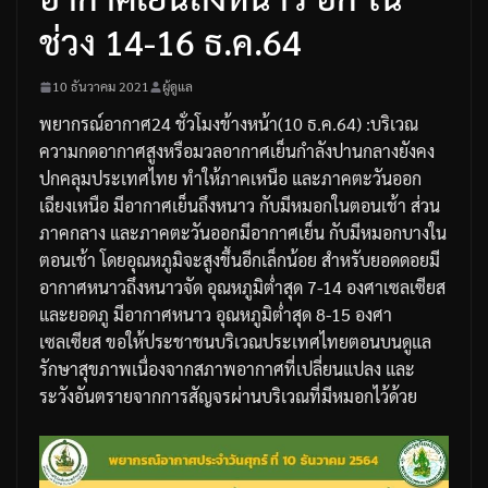
ช่วง 14-16 ธ.ค.64
10 ธันวาคม 2021
ผู้ดูแล
พยากรณ์อากาศ
24
ชั่วโมงข้างหน้า
(10
ธ
.
ค
.64) :
บริเวณ
ความกดอากาศสูงหรือมวลอากาศเย็นกำลังปานกลางยังคง
ปกคลุมประเทศไทย
ทำให้ภาคเหนือ
และภาคตะวันออก
เฉียงเหนือ
มีอากาศเย็นถึงหนาว
กับมีหมอกในตอนเช้า
ส่วน
ภาคกลาง
และภาคตะวันออกมีอากาศเย็น
กับมีหมอกบางใน
ตอนเช้า
โดยอุณหภูมิจะสูงขึ้นอีกเล็กน้อย
สำหรับยอดดอยมี
อากาศหนาวถึงหนาวจัด
อุณหภูมิต่ำสุด
7-14
องศาเซลเซียส
และยอดภู
มีอากาศหนาว
อุณหภูมิต่ำสุด
8-15
องศา
เซลเซียส
ขอให้ประชาชนบริเวณประเทศไทยตอนบนดูแล
รักษาสุขภาพเนื่องจากสภาพอากาศที่เปลี่ยนแปลง
และ
ระวังอันตรายจากการสัญจรผ่านบริเวณที่มีหมอกไว้ด้วย