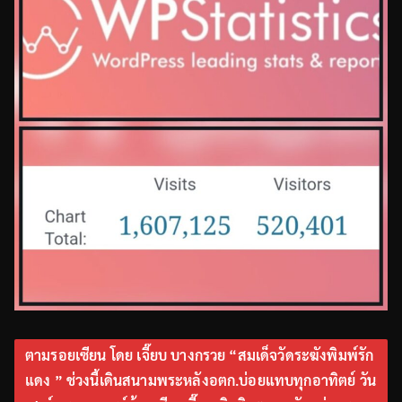
ตามรอยเซียน โดย เจี๊ยบ บางกรวย “สมเด็จวัดระฆังพิมพ์รัก
แดง ” ช่วงนี้เดินสนามพระหลังอตก.บ่อยแทบทุกอาทิตย์ วัน