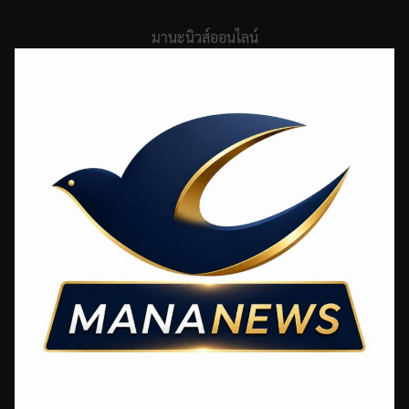
Skip
to
มานะนิวส์ออนไลน์
content