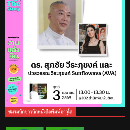
ชมรมนักข่าวนักหนังสือพิมพ์อาวุโส