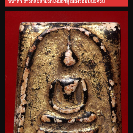
หนาดำ ถ้ารักละลายรักใหม่อายุไม่ถึงร้อยปีนะครับ