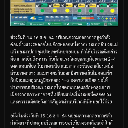
ช่วงวันที่
14-16
ธ
.
ค
. 64
บริเวณความกดอากาศสูงกำลัง
ค่อนข้างแรงระลอกใหม่อีกระลอกหนึ่งจากประเทศจีน
จะแผ่
เสริมลงมาปกคลุมประเทศไทยตอนบน
ทำให้บริเวณดังกล่าว
มีอากาศเย็นถึงหนาว
กับมีลมแรง
โดยอุณหภูมิจะลดลง
2–4
องศาเซลเซียส
ในภาคเหนือ
และภาคตะวันออกเฉียงเหนือ
ส่วนภาคกลาง
และภาคตะวันออกมีอากาศเย็นในตอนเช้า
กับมีลมแรง
อุณหภูมิจะลดลง
1–3
องศาเซลเซียส
ขอให้
ประชาชนบริเวณประเทศไทยตอนบนดูแลรักษาสุขภาพ
เนื่องจากสภาพอากาศที่เปลี่ยนแปลงในระยะนี้ตลอดช่วง
และควรระมัดระวังการสัญจรผ่านบริเวณที่มีหมอกไว้ด้วย
อนึ่ง
ในช่วงวันที่
13-16
ธ
.
ค
. 64
หย่อมความกดอากาศต่ำ
กำลังแรงที่ปกคลุมบริเวณเกาะบอร์เนียวจะเคลื่อนเข้าใกล้