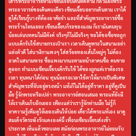
เสาร์พระอาจารย์ห้ามเซียนเจี๊ยบเดินติดตาม กลัวแย่งพระ
พระอาจารย์ขอเดินคนเดียว เซียนเจี๊ยบอยากเดินตาม เราได้
ดูได้เรียนรู้บางทีต้องอาศัยจำ และที่สำคัญพระอาจารย์ซื้อ
พระร้านไหนเยอะ เซียนเจี๊ยบก็รอของแถม ก็เรามันคนทุน
น้อยเล่นบทคนไม่มีตังค์ จริงๆก็ไม่มีจริงๆ ขอได้ขอซื้อขอถูก
แบบเด็กรับใช้สบายกระเป๋าเรา เวลาเดินดูพระในสนามอย่า
แต่งตัวดี ใส่นาฬิกาแพงๆ ใส่สร้อยทองเส้นใหญ่ๆ ไม่ต้อง
อวดในสนามพระ ซื้อแพงมากนะตามหน้าตาคนซื้อ คนขาย
ดูออก ทำแบบเซียนเจี๊ยบเด็กรับใช้ ได้ของถูกแต่เราต้องรอ
เวลา ทุนหนาได้ก่อน ทุนน้อยรอเวลาใช้ตาให้มากเป็นพิเศษ
สำคัญพระที่จับอยู่ตรงหน้า แท้เก๊ไม่ได้อยู่ที่ราคา อยู่ที่ดูเป็น
มั้ย รู้จักพระหรือเปล่า พระอาจารย์สอนเสมอ พระแท้ยังมี
ให้เราเดินเก็บอีกเยอะ เพียงแต่ว่าเรารู้จักท่านมั้ย ไม่รู้ก็
หาความรู้เพิ่มดูให้เยอะเดินให้บ่อย เดี๋ยวได้พระแท้เอง มาดู
สมเด็จวัดระฆังรักแดงองค์นี้ เพื่อนเซียนเจี๊ยบส่งเข้า
ประกวด เห็นแล้วชอบเลย สมัยก่อนพระอาจารย์ไม่ยอมรับ