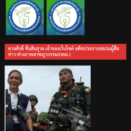
ตวงศักดิ์ ชื่นสินธุวล เจ้าของเว็บไซค์ อดีตประธานชมรมผู้สื่อ
ข่าว-ช่างภาพอาชญากรรม(กทม.)