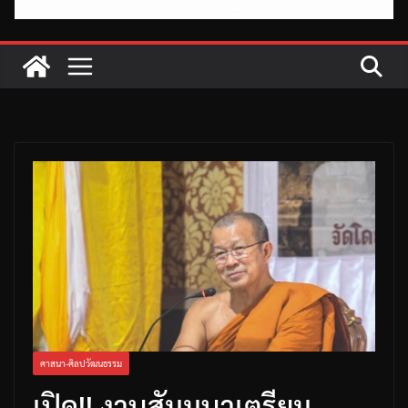
ศาสนา-ศิลปวัฒนธรรม
เปิด!! งานสัมมนาเตรียม