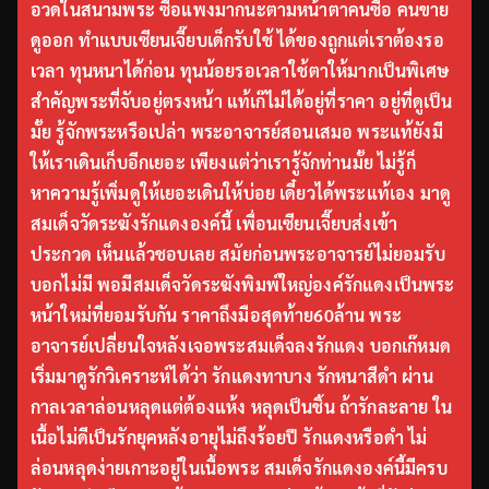
อวดในสนามพระ ซื้อแพงมากนะตามหน้าตาคนซื้อ คนขาย
ดูออก ทำแบบเซียนเจี๊ยบเด็กรับใช้ ได้ของถูกแต่เราต้องรอ
เวลา ทุนหนาได้ก่อน ทุนน้อยรอเวลาใช้ตาให้มากเป็นพิเศษ
สำคัญพระที่จับอยู่ตรงหน้า แท้เก๊ไม่ได้อยู่ที่ราคา อยู่ที่ดูเป็น
มั้ย รู้จักพระหรือเปล่า พระอาจารย์สอนเสมอ พระแท้ยังมี
ให้เราเดินเก็บอีกเยอะ เพียงแต่ว่าเรารู้จักท่านมั้ย ไม่รู้ก็
หาความรู้เพิ่มดูให้เยอะเดินให้บ่อย เดี๋ยวได้พระแท้เอง มาดู
สมเด็จวัดระฆังรักแดงองค์นี้ เพื่อนเซียนเจี๊ยบส่งเข้า
ประกวด เห็นแล้วชอบเลย สมัยก่อนพระอาจารย์ไม่ยอมรับ
บอกไม่มี พอมีสมเด็จวัดระฆังพิมพ์ใหญ่องค์รักแดงเป็นพระ
หน้าใหม่ที่ยอมรับกัน ราคาถึงมือสุดท้าย60ล้าน พระ
อาจารย์เปลี่ยนใจหลังเจอพระสมเด็จลงรักแดง บอกเก๊หมด
เริ่มมาดูรักวิเคราะห์ได้ว่า รักแดงทาบาง รักหนาสีดำ ผ่าน
กาลเวลาล่อนหลุดแต่ต้องแห้ง หลุดเป็นชิ้น ถ้ารักละลาย ใน
เนื้อไม่ดีเป็นรักยุคหลังอายุไม่ถึงร้อยปี รักแดงหรือดำ ไม่
ล่อนหลุดง่ายเกาะอยู่ในเนื้อพระ สมเด็จรักแดงองค์นี้มีครบ