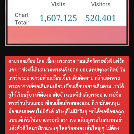
ตามรอยเซียน โดย เจี๊ยบ บางกรวย “สมเด็จวัดระฆังพิมพ์รัก
แดง ” ช่วงนี้เดินสนามพระหลังอตก.บ่อยแทบทุกอาทิตย์ วัน
เสาร์พระอาจารย์ห้ามเซียนเจี๊ยบเดินติดตาม กลัวแย่งพระ
พระอาจารย์ขอเดินคนเดียว เซียนเจี๊ยบอยากเดินตาม เราได้
ดูได้เรียนรู้บางทีต้องอาศัยจำ และที่สำคัญพระอาจารย์ซื้อ
พระร้านไหนเยอะ เซียนเจี๊ยบก็รอของแถม ก็เรามันคนทุน
น้อยเล่นบทคนไม่มีตังค์ จริงๆก็ไม่มีจริงๆ ขอได้ขอซื้อขอถูก
แบบเด็กรับใช้สบายกระเป๋าเรา เวลาเดินดูพระในสนามอย่า
แต่งตัวดี ใส่นาฬิกาแพงๆ ใส่สร้อยทองเส้นใหญ่ๆ ไม่ต้อง