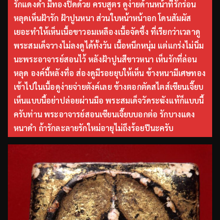
รักแดงดำ มีทองปิดด้วย ครบสูตร ดูง่ายด้านหน้าที่รักร่อน
หลุดเห็นฝ้ารัก ฝ้าปูนหนา ส่วนใบหน้าหน้าอก โดนสัมผัส
เยอะทำให้เห็นเนื้อขาวอมเหลืองเนื้อจัดซึ้ง ที่เรียกว่าเวลาดู
พระสมเด็จวางไม่ลงดูได้ทั้งวัน เนื้อหนึกหนุ่ม แต่แกร่งไม่นิ่ม
นะพระอาจารย์สอนไว้ หลังฝ้าปูนสีขาวหนา เห็นรักที่ล่อน
หลุด องค์นี้หลังทื่อ ส่องดูมีรอยยุบให้เห็น ข้างหนามีเศษทอง
เข้าไปในเนื้อดูง่ายจ่ายตังค์เลย ข้างตอกตัดสไตส์เซียนเจี๊ยบ
เห็นแบบนี้อย่าปล่อยผ่านมือ พระสมเด็จวัดระฆังแท้ก็แบบนี้
ครับท่าน พระอาจารย์สอนเซียนเจี๊ยบบอกต่อ รักบางแดง
หนาดำ ถ้ารักละลายรักใหม่อายุไม่ถึงร้อยปีนะครับ