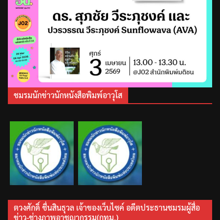
ชมรมนักข่าวนักหนังสือพิมพ์อาวุโส
ตวงศักดิ์ ชื่นสินธุวล เจ้าของเว็บไซค์ อดีตประธานชมรมผู้สื่อ
ข่าว-ช่างภาพอาชญากรรม(กทม.)