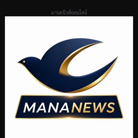
Skip
to
มานะนิวส์ออนไลน์
content