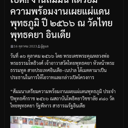
ความพร้อมงานเผยแผ่แดน
พุทธภูมิ ปี ๒๕๖๖ ณ วัดไทย
พุทธคยา อินเดีย
16 ตุลาคม 2023
ผู้ดูแล
วันที่
๑๖
ตุลาคม
๒๕๖๖
โดย
พระเดชพระคุณหลวงพ่อ
พระธรรมโพธิวงศ์
เจ้าอาวาสวัดไทยพุทธคยา
หัวหน้าพระ
ธรรมทูต
สายประเทศอินเดีย
–
เนปาล
ได้เมตตามาเป็น
ประธานในการให้โอวาทและกล่าวเปิดโครงการ
“
สัมมนาเตรียมความพร้อมงานเผยแผ่แดนพุทธภูมิ
ประจำ
ปีพุทธศักราช
๒๕๖๖
ณ
สถาบันโพธิคยาวิชชาลัย
๙๘๐
วัด
ไทยพุทธคยา
รัฐพิหาร
สาธารณรัฐอินเดีย