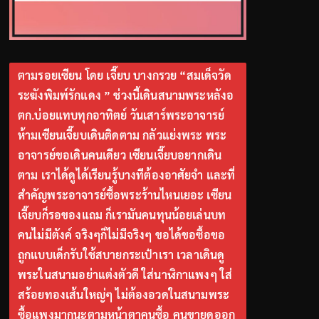
ตามรอยเซียน โดย เจี๊ยบ บางกรวย “สมเด็จวัด
ระฆังพิมพ์รักแดง ” ช่วงนี้เดินสนามพระหลังอ
ตก.บ่อยแทบทุกอาทิตย์ วันเสาร์พระอาจารย์
ห้ามเซียนเจี๊ยบเดินติดตาม กลัวแย่งพระ พระ
อาจารย์ขอเดินคนเดียว เซียนเจี๊ยบอยากเดิน
ตาม เราได้ดูได้เรียนรู้บางทีต้องอาศัยจำ และที่
สำคัญพระอาจารย์ซื้อพระร้านไหนเยอะ เซียน
เจี๊ยบก็รอของแถม ก็เรามันคนทุนน้อยเล่นบท
คนไม่มีตังค์ จริงๆก็ไม่มีจริงๆ ขอได้ขอซื้อขอ
ถูกแบบเด็กรับใช้สบายกระเป๋าเรา เวลาเดินดู
พระในสนามอย่าแต่งตัวดี ใส่นาฬิกาแพงๆ ใส่
สร้อยทองเส้นใหญ่ๆ ไม่ต้องอวดในสนามพระ
ซื้อแพงมากนะตามหน้าตาคนซื้อ คนขายดูออก