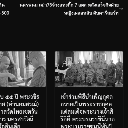
กิน
นครพนม เฒ่า76จ้วงแทงกิ๊ก 7 แผล หลังเสร็จกิจฝ่าย
0-500
หญิงเผลอหลับ ดับคารีสอร์ท
บ ๕๕ ปี พระวชิร
เข้าร่วมพิธีบำเพ็ญกุศล
เทศ (ท่านคมสรณ์)
ถวายเป็นพระราชกุศล
วาสวัดไทยเชตวัน
แด่สมเด็จพระนางเจ้าสิ
าร นครสาวัตถี
ริกิติ์ พระบรมราชินีนาถ
ัฐอินเดีย
พระบรมราชชนนีพันปี