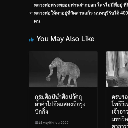
หลวงพ่อพระพยอมท่านฝากบอก ใครไม่มีที่อยู่ ที่
หลวงพ่อให้มาอยู่ที่​วัดสวนแก้ว นนทบุรี​รับได้ 40
คน
You May Also Like
กรมศิลป์นำศิลปวัตถุ
ครบรอ
ล้ำค่าไปจัดแสดงที่กรุง
โพธิวิ
ปักกิ่ง
เจ้าอา
มหาวิห
14 พฤศจิกายน 2025
สาธารร