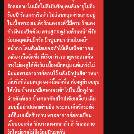
รักละลาย ในเนื้อไม่ดีเป็นรักยุคหลังอายุไม่ถึง
ร้อยปี รักแดงหรือดำ ไม่ล่อนหลุดง่ายเกาะอยู่
ในเนื้อพระ สมเด็จรักแดงองค์นี้มีครบ รักแดง
ดำ มีทองปิดด้วย ครบสูตร ดูง่ายด้านหน้าที่รัก
ร่อนหลุดเห็นฝ้ารัก ฝ้าปูนหนา ส่วนใบหน้า
หน้าอก โดนสัมผัสเยอะทำให้เห็นเนื้อขาวอม
เหลืองเนื้อจัดซึ้ง ที่เรียกว่าเวลาดูพระสมเด็จ
วางไม่ลงดูได้ทั้งวัน เนื้อหนึกหนุ่ม แต่แกร่งไม่
นิ่มนะพระอาจารย์สอนไว้ หลังฝ้าปูนสีขาวหนา
เห็นรักที่ล่อนหลุด องค์นี้หลังทื่อ ส่องดูมีรอยยุบ
ให้เห็น ข้างหนามีเศษทองเข้าไปในเนื้อดูง่าย
จ่ายตังค์เลย ข้างตอกตัดสไตส์เซียนเจี๊ยบ เห็น
แบบนี้อย่าปล่อยผ่านมือ พระสมเด็จวัดระฆัง
แท้ก็แบบนี้ครับท่าน พระอาจารย์สอนเซียน
เจี๊ยบบอกต่อ รักบางแดงหนาดำ ถ้ารักละลาย
รักใหม่อายุไม่ถึงร้อยปีนะครับ