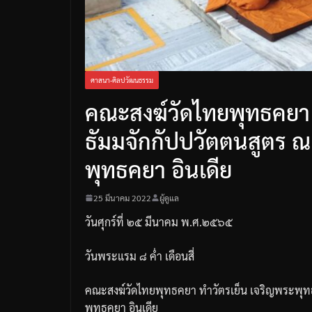
ศาสนา-ศิลปวัฒนธรรม
คณะสงฆ์วัดไทยพุทธคยา 
ธัมมจักกัปปวัตตนสูตร 
พุทธคยา อินเดีย
25 มีนาคม 2022
ผู้ดูแล
วันศุกร์ที่
๒๕
มีนาคม
พ
.
ศ
.
๒๕๖๕
วันพระแรม
๘
ค่ำ
เดือนสี่
คณะสงฆ์วัดไทยพุทธคยา
ทำวัตรเย็น
เจริญพระพุทธ
พุทธคยา
อินเดีย