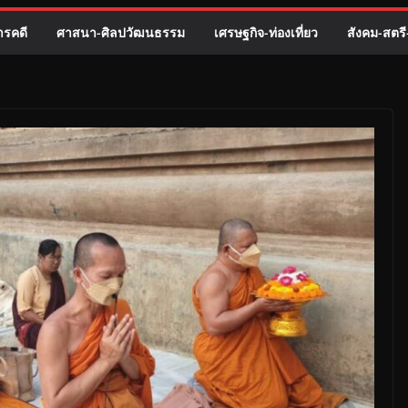
รคดี
ศาสนา-ศิลปวัฒนธรรม
เศรษฐกิจ-ท่องเที่ยว
สังคม-สตร