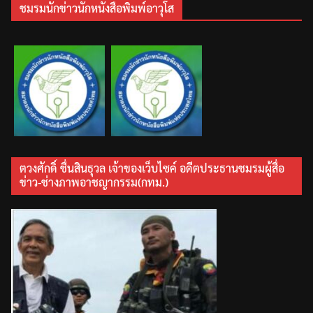
ชมรมนักข่าวนักหนังสือพิมพ์อาวุโส
ตวงศักดิ์ ชื่นสินธุวล เจ้าของเว็บไซค์ อดีตประธานชมรมผู้สื่อ
ข่าว-ช่างภาพอาชญากรรม(กทม.)