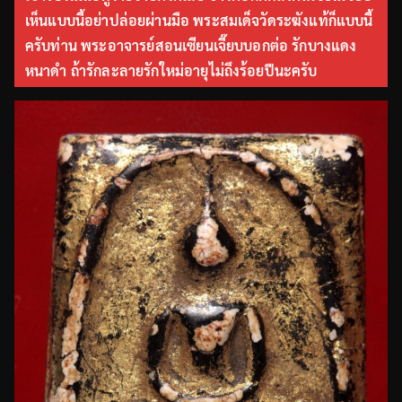
เห็นแบบนี้อย่าปล่อยผ่านมือ พระสมเด็จวัดระฆังแท้ก็แบบนี้
ครับท่าน พระอาจารย์สอนเซียนเจี๊ยบบอกต่อ รักบางแดง
หนาดำ ถ้ารักละลายรักใหม่อายุไม่ถึงร้อยปีนะครับ