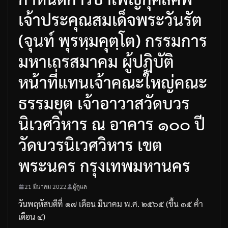
เจ้าประคุณสมเด็จพระวันรัต
(จุนท์ พุรหฺมคุตฺโต) กรรมการ
มหาเถรสมาคม ผู้ปฏิบัติ
หน้าที่แทนเจ้าคณะใหญ่คณะ
ธรรมยุต เจ้าอาวาสวัดบวร
นิเวศวิหาร ณ อาคาร ๑๐๐ ปี
วัดบวรนิเวศวิหาร เขต
พระนคร กรุงเทพมหานคร
21 มีนาคม 2022
ผู้ดูแล
วันพฤหัสบดีที่
๑๗
เดือน
มีนาคม
พ
.
ศ
.
๒๕๖๕
(
ขึ้น
๑๕
ค่ำ
เดือน
๔
)