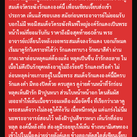
สมเด็จวัดระฆังรักแดงองค์นี้ เพื่อนเซียนเจี๊ยบส่งเข้า
ประกวด เห็นแล้วชอบเลย สมัยก่อนพระอาจารย์ไม่ยอมรับ
บอกไม่มี พอมีสมเด็จวัดระฆังพิมพ์ใหญ่องค์รักแดงเป็นพระ
หน้าใหม่ที่ยอมรับกัน ราคาถึงมือสุดท้าย60ล้าน พระ
อาจารย์เปลี่ยนใจหลังเจอพระสมเด็จลงรักแดง บอกเก๊หมด
เริ่มมาดูรักวิเคราะห์ได้ว่า รักแดงทาบาง รักหนาสีดำ ผ่าน
กาลเวลาล่อนหลุดแต่ต้องแห้ง หลุดเป็นชิ้น ถ้ารักละลาย ใน
เนื้อไม่ดีเป็นรักยุคหลังอายุไม่ถึงร้อยปี รักแดงหรือดำ ไม่
ล่อนหลุดง่ายเกาะอยู่ในเนื้อพระ สมเด็จรักแดงองค์นี้มีครบ
รักแดงดำ มีทองปิดด้วย ครบสูตร ดูง่ายด้านหน้าที่รักร่อน
หลุดเห็นฝ้ารัก ฝ้าปูนหนา ส่วนใบหน้าหน้าอก โดนสัมผัส
เยอะทำให้เห็นเนื้อขาวอมเหลืองเนื้อจัดซึ้ง ที่เรียกว่าเวลาดู
พระสมเด็จวางไม่ลงดูได้ทั้งวัน เนื้อหนึกหนุ่ม แต่แกร่งไม่นิ่ม
นะพระอาจารย์สอนไว้ หลังฝ้าปูนสีขาวหนา เห็นรักที่ล่อน
หลุด องค์นี้หลังทื่อ ส่องดูมีรอยยุบให้เห็น ข้างหนามีเศษทอง
เข้าไปในเนื้อดูง่ายจ่ายตังค์เลย ข้างตอกตัดสไตส์เซียนเจี๊ยบ