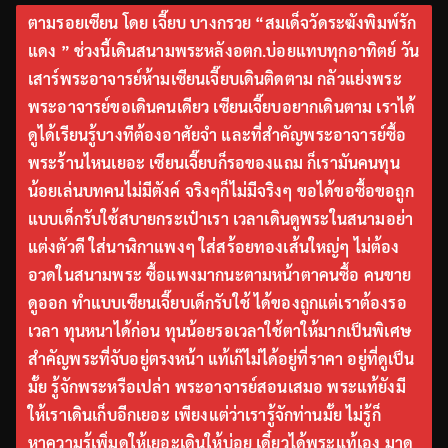
ตามรอยเซียน โดย เจี๊ยบ บางกรวย “สมเด็จวัดระฆังพิมพ์รัก
แดง ” ช่วงนี้เดินสนามพระหลังอตก.บ่อยแทบทุกอาทิตย์ วัน
เสาร์พระอาจารย์ห้ามเซียนเจี๊ยบเดินติดตาม กลัวแย่งพระ
พระอาจารย์ขอเดินคนเดียว เซียนเจี๊ยบอยากเดินตาม เราได้
ดูได้เรียนรู้บางทีต้องอาศัยจำ และที่สำคัญพระอาจารย์ซื้อ
พระร้านไหนเยอะ เซียนเจี๊ยบก็รอของแถม ก็เรามันคนทุน
น้อยเล่นบทคนไม่มีตังค์ จริงๆก็ไม่มีจริงๆ ขอได้ขอซื้อขอถูก
แบบเด็กรับใช้สบายกระเป๋าเรา เวลาเดินดูพระในสนามอย่า
แต่งตัวดี ใส่นาฬิกาแพงๆ ใส่สร้อยทองเส้นใหญ่ๆ ไม่ต้อง
อวดในสนามพระ ซื้อแพงมากนะตามหน้าตาคนซื้อ คนขาย
ดูออก ทำแบบเซียนเจี๊ยบเด็กรับใช้ ได้ของถูกแต่เราต้องรอ
เวลา ทุนหนาได้ก่อน ทุนน้อยรอเวลาใช้ตาให้มากเป็นพิเศษ
สำคัญพระที่จับอยู่ตรงหน้า แท้เก๊ไม่ได้อยู่ที่ราคา อยู่ที่ดูเป็น
มั้ย รู้จักพระหรือเปล่า พระอาจารย์สอนเสมอ พระแท้ยังมี
ให้เราเดินเก็บอีกเยอะ เพียงแต่ว่าเรารู้จักท่านมั้ย ไม่รู้ก็
หาความรู้เพิ่มดูให้เยอะเดินให้บ่อย เดี๋ยวได้พระแท้เอง มาดู