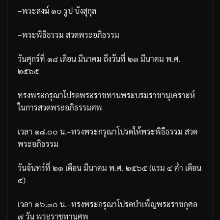
–
พระสงฆ์
๑๐
รูป
บังสุกุล
–
พระพิธีธรรม
สวดพระอภิธรรม
วันศุกร์ที่
๑๘
เดือน
มีนาคม
ถึงวันที่
๒๓
มีนาคม
พ
.
ศ
.
๒๕๖๕
ทรงพระกรุณาโปรดพระราชทานพระบรมราชานุเคราะห์
ในการสวดพระอภิธรรมศพ
เวลา
๑๘
.
๐๐
น
.
–
ทรงพระกรุณาโปรดให้พระพิธีธรรม
สวด
พระอภิธรรม
วันจันทร์ที่
๒๑
เดือน
มีนาคม
พ
.
ศ
.
๒๕๖๕
(
แรม
๔
ค่ำ
เดือน
๔
)
เวลา
๑๖
.
๓๐
น
.
–
ทรงพระกรุณาโปรดบำเพ็ญพระราชกุศล
๗
วัน
พระราชทานศพ