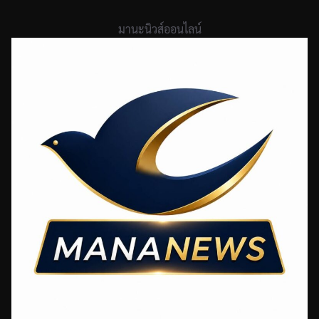
Skip
to
มานะนิวส์ออนไลน์
content