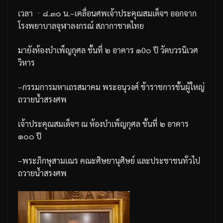
เวลา
ㆍ
๘
.
๓๐
น
.
–
เคลื่อนศพเจ้าประคุณสมเด็จฯ
ออกจาก
โรงพยาบาลจุฬาลงกรณ์
สภากาชาดไทย
มายังห้องบำเพ็ญกุศล
ชั้นที่
๒
อาคาร
๑
0
๐
ปี
วัดบวรนิเวศ
วิหาร
–
กรรมการมหาเถรสมาคม
พระอนุวงศ์
ข้าราชการชั้นผู้ใหญ่
ถวายน้ำสรงศพ
เจ้าประคุณสมเด็จฯ
ณ
ห้องบำเพ็ญกุศล
ชั้นที่
๒
อาคาร
๑๐๐
ปี
–
พระภิกษุสามเณร
คณะศิษยานุศิษย์
และประชาชนทั่วไป
ถวายน้ำสรงศพ