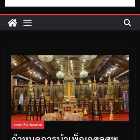
ศาสนา-ศิลปวัฒนธรรม
กำหนดการบำเพ็ญกุศลศพ