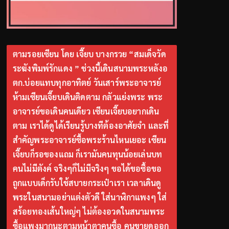
ตามรอยเซียน โดย เจี๊ยบ บางกรวย “สมเด็จวัด
ระฆังพิมพ์รักแดง ” ช่วงนี้เดินสนามพระหลังอ
ตก.บ่อยแทบทุกอาทิตย์ วันเสาร์พระอาจารย์
ห้ามเซียนเจี๊ยบเดินติดตาม กลัวแย่งพระ พระ
อาจารย์ขอเดินคนเดียว เซียนเจี๊ยบอยากเดิน
ตาม เราได้ดูได้เรียนรู้บางทีต้องอาศัยจำ และที่
สำคัญพระอาจารย์ซื้อพระร้านไหนเยอะ เซียน
เจี๊ยบก็รอของแถม ก็เรามันคนทุนน้อยเล่นบท
คนไม่มีตังค์ จริงๆก็ไม่มีจริงๆ ขอได้ขอซื้อขอ
ถูกแบบเด็กรับใช้สบายกระเป๋าเรา เวลาเดินดู
พระในสนามอย่าแต่งตัวดี ใส่นาฬิกาแพงๆ ใส่
สร้อยทองเส้นใหญ่ๆ ไม่ต้องอวดในสนามพระ
ซื้อแพงมากนะตามหน้าตาคนซื้อ คนขายดูออก