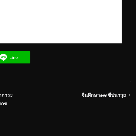
Line
กการะ
จีนศึกษา๑๗ ขีปนาวุธ
เมกข