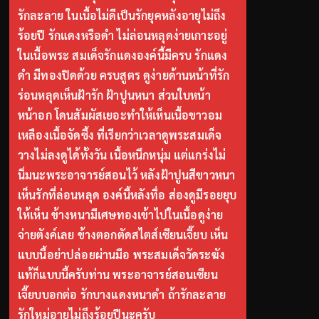
รักละลาย ในเนื้อไม่ดีเป็นรักยุคหลังอายุไม่ถึง
ร้อยปี รักแดงหรือดำ ไม่ล่อนหลุดง่ายเกาะอยู่
ในเนื้อพระ สมเด็จรักแดงองค์นี้มีครบ รักแดง
ดำ มีทองปิดด้วย ครบสูตร ดูง่ายด้านหน้าที่รัก
ร่อนหลุดเห็นฝ้ารัก ฝ้าปูนหนา ส่วนใบหน้า
หน้าอก โดนสัมผัสเยอะทำให้เห็นเนื้อขาวอม
เหลืองเนื้อจัดซึ้ง ที่เรียกว่าเวลาดูพระสมเด็จ
วางไม่ลงดูได้ทั้งวัน เนื้อหนึกหนุ่ม แต่แกร่งไม่
นิ่มนะพระอาจารย์สอนไว้ หลังฝ้าปูนสีขาวหนา
เห็นรักที่ล่อนหลุด องค์นี้หลังทื่อ ส่องดูมีรอยยุบ
ให้เห็น ข้างหนามีเศษทองเข้าไปในเนื้อดูง่าย
จ่ายตังค์เลย ข้างตอกตัดสไตส์เซียนเจี๊ยบ เห็น
แบบนี้อย่าปล่อยผ่านมือ พระสมเด็จวัดระฆัง
แท้ก็แบบนี้ครับท่าน พระอาจารย์สอนเซียน
เจี๊ยบบอกต่อ รักบางแดงหนาดำ ถ้ารักละลาย
รักใหม่อายุไม่ถึงร้อยปีนะครับ