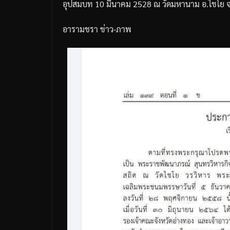
อุปสมบท
10
มีนาคม
2528
ณ
วัดมหานาม
อ
.
ไชโย
อารามชรา ข่าว-ภาพ