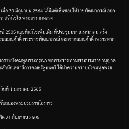
4
เมื่อ
30
มิถุนายน
2564
ได้มีมติเห็นชอบให้ราชพัฒนาภรณ์
ออก
วาสวัดไชโย
พระอารามหลวง
งฆ์
2505
และที่แก้ไขเพิ่มเติม
ที่ประชุม
มหาเถรสมาคม
ครั้ง
อนสมณศักดิฺ์
พระราชพัฒนาภรณ์
ออกจากสมณศักดิ์
เพราะหาก
มกราบบังคมทูลพระกรุณา
ขอพระราชทานพระบรมราชานุญาต
ะสำนักเลขาธิการ
คณะรัฐมนตรี
ได้นำความกราบบังคมทูลพระ
ันที่
1
มกราคม
2565
รับสนองพระบรมราชโองการ
กิด
21
กันยายน
2505