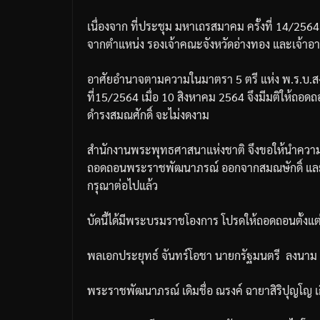
เนื่องจาก
ที่ประชุม
มหาเถรสมาคม
ครั้งที่
14/256
จากตำแหน่ง
รองเจ้าคณะจังหวัดอ่างทอง
และเจ้าอา
อาศัยอำนาจตามความในมาตรา
5
ตรี
แห่ง
พ
.
ร
.
บ
.
ส
ที่
15/2564
เมื่อ
10
สิงหาคม
2564
จึงมีมติให้ถอดถ
ดำรงสมณศักดิ์
จะไม่งดงาม
สำนักงานพระพุทธศาสนาแห่งชาติ
จึงขอให้นำควา
ถอดถอนพระราชพัฒนาภรณ์
ออกจากสมณษักดิ์
แล
กรุณาต่อไปแล้ว
บัดนี้ได้มีพระบรมราชโองการ
โปรดให้ถอดถอนตั้งแต่ว
พลเอกประยุทธ์
จันทร์โอชา
นายกรัฐมนตรี
ลงนาม
พระราชพัฒนาภรณ์
เดิมชื่อ
ณรงค์
ฉายาสิริปุญโญ
เ