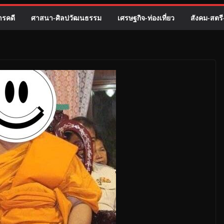
รคดี
ศาสนา-ศิลปวัฒนธรรม
เศรษฐกิจ-ท่องเที่ยว
สังคม-สตร