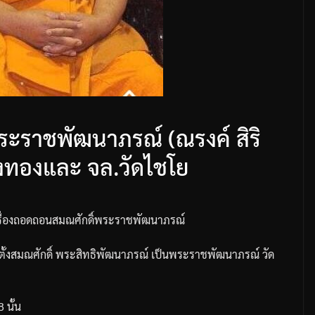
ระราชพัฒนาภรณ์ (ณรงค์ สิริ
างทองและ จล.วัดไชโย
รื่องถอดถอนสมณศักดิ์พระราชพัฒนาภรณ์
ตั้งสมณศักดิ์
พระสิทธิพัฒนาภรณ์
เป็นพระราชพัฒนาภรณ์
วัด
8
นั้น