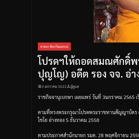
ศาสนา-ศิลปวัฒนธรรม
โปรดฯให้ถอดสมณศักดิ์พ
ปุญโญ) อดีต รอง จจ. อ่
3 มกราคม 2022
ผู้ดูแล
ราชกิจจานุเบกษา
เผยแพร่
วันที่
3
มกราคม
2565
เ
ตามที่ทรงพระกรุณาโปรดพระราชทานสัญญาบัตร
ไชโย
อ่างทอง
5
ธันวาคม
2558
ตามประกาศสำนักนายก
รมต
. 28
พฤศจิกายน
255