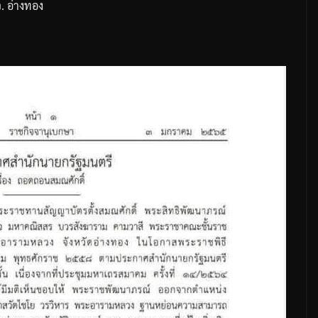
จ
.
อ่างทอง