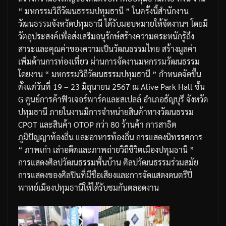
“
มหกรรมวิถีวัฒนธรรมปทุมธานี
”
ในครั้งนี้สำนักงาน
วัฒนธรรมจังหวัดปทุมธานี
ได้รับมอบหมายให้จัดงานฯ
โดยมี
วัตถุประสงค์เพื่อส่งเสริมอนุรักษ์สร้างความตระหนักรู้ถึง
สาระและคุณค่าของความเป็นวัฒนธรรมไทย
สร้างมูลค่า
เพิ่มด้านการท่องเที่ยว
ผ่านการจัดงานมหกรรมวัฒนธรรม
โดยงาน
“
มหกรรมวิถีวัฒนธรรมปทุมธานี
”
กำหนดจัดขึ้น
ตั้งแต่วันที่
19 – 23
มิถุนายน
2567
ณ
Alive Park Hall
ชั้น
G
ศูนย์การค้าฟิวเจอร์พาร์คและสเปลล์
อำเภอธัญบุรี
จังหวัด
ปทุมธานี
ภายในงานมีการจำหน่ายสินค้าทางวัฒนธรรม
CPOT
และสินค้า
OTOP
กว่า
80
ร้านค้า
การสาธิต
ภูมิปัญญาท้องถิ่น
และอาหารท้องถิ่น
การแสดงนิทรรศการ
“
ภาพเก่า
เล่าอดีต
และภาพถ่ายวิถีชีวิตเมืองปทุมธานี
”
การแสดงศิลปวัฒนธรรมพื้นบ้าน
ศิลปวัฒนธรรมร่วมสมัย
การแสดงของศิลปินที่มีชื่อเสียงและการจัดแสดงดนตรีปี่
พาทย์เมืองปทุมธานีให้ได้รับชมกันตลอดงาน