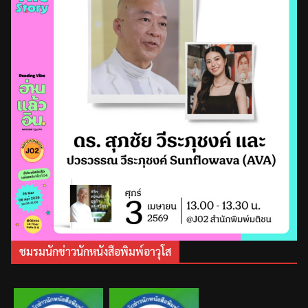
ชมรมนักข่าวนักหนังสือพิมพ์อาวุโส