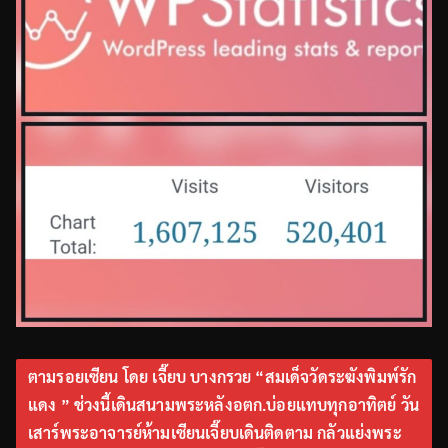
ตามรอยเซียน โดย เจี๊ยบ บางกรวย “สมเด็จวัดระฆังพิมพ์รัก
แดง ” ช่วงนี้เดินสนามพระหลังอตก.บ่อยแทบทุกอาทิตย์ วัน
เสาร์พระอาจารย์ห้ามเซียนเจี๊ยบเดินติดตาม กลัวแย่งพระ