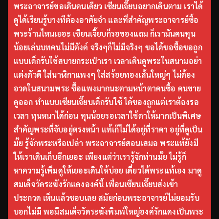
พระอาจารย์ขอเดินคนเดียว เซียนเจี๊ยบอยากเดินตาม เราได้
ดูได้เรียนรู้บางทีต้องอาศัยจำ และที่สำคัญพระอาจารย์ซื้อ
พระร้านไหนเยอะ เซียนเจี๊ยบก็รอของแถม ก็เรามันคนทุน
น้อยเล่นบทคนไม่มีตังค์ จริงๆก็ไม่มีจริงๆ ขอได้ขอซื้อขอถูก
แบบเด็กรับใช้สบายกระเป๋าเรา เวลาเดินดูพระในสนามอย่า
แต่งตัวดี ใส่นาฬิกาแพงๆ ใส่สร้อยทองเส้นใหญ่ๆ ไม่ต้อง
อวดในสนามพระ ซื้อแพงมากนะตามหน้าตาคนซื้อ คนขาย
ดูออก ทำแบบเซียนเจี๊ยบเด็กรับใช้ ได้ของถูกแต่เราต้องรอ
เวลา ทุนหนาได้ก่อน ทุนน้อยรอเวลาใช้ตาให้มากเป็นพิเศษ
สำคัญพระที่จับอยู่ตรงหน้า แท้เก๊ไม่ได้อยู่ที่ราคา อยู่ที่ดูเป็น
มั้ย รู้จักพระหรือเปล่า พระอาจารย์สอนเสมอ พระแท้ยังมี
ให้เราเดินเก็บอีกเยอะ เพียงแต่ว่าเรารู้จักท่านมั้ย ไม่รู้ก็
หาความรู้เพิ่มดูให้เยอะเดินให้บ่อย เดี๋ยวได้พระแท้เอง มาดู
สมเด็จวัดระฆังรักแดงองค์นี้ เพื่อนเซียนเจี๊ยบส่งเข้า
ประกวด เห็นแล้วชอบเลย สมัยก่อนพระอาจารย์ไม่ยอมรับ
บอกไม่มี พอมีสมเด็จวัดระฆังพิมพ์ใหญ่องค์รักแดงเป็นพระ