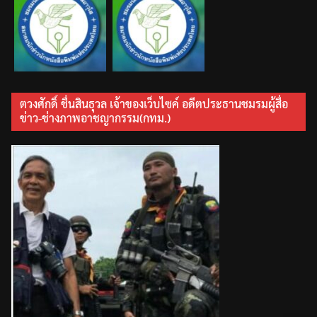
ตวงศักดิ์ ชื่นสินธุวล เจ้าของเว็บไซค์ อดีตประธานชมรมผู้สื่อ
ข่าว-ช่างภาพอาชญากรรม(กทม.)