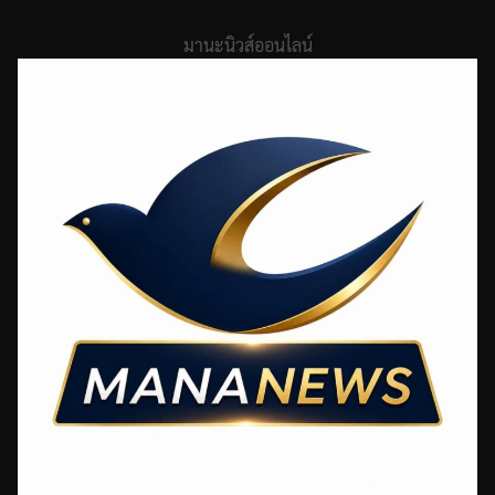
Skip
to
มานะนิวส์ออนไลน์
content