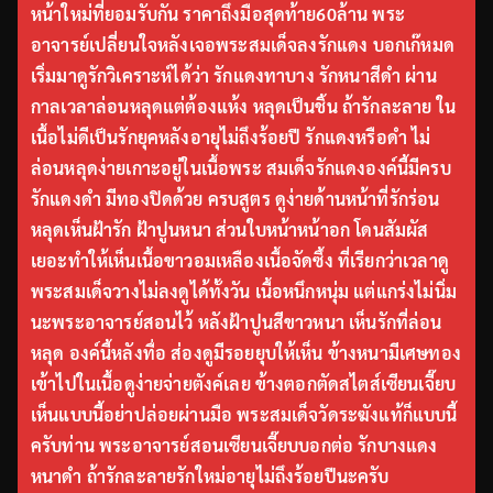
หน้าใหม่ที่ยอมรับกัน ราคาถึงมือสุดท้าย60ล้าน พระ
อาจารย์เปลี่ยนใจหลังเจอพระสมเด็จลงรักแดง บอกเก๊หมด
เริ่มมาดูรักวิเคราะห์ได้ว่า รักแดงทาบาง รักหนาสีดำ ผ่าน
กาลเวลาล่อนหลุดแต่ต้องแห้ง หลุดเป็นชิ้น ถ้ารักละลาย ใน
เนื้อไม่ดีเป็นรักยุคหลังอายุไม่ถึงร้อยปี รักแดงหรือดำ ไม่
ล่อนหลุดง่ายเกาะอยู่ในเนื้อพระ สมเด็จรักแดงองค์นี้มีครบ
รักแดงดำ มีทองปิดด้วย ครบสูตร ดูง่ายด้านหน้าที่รักร่อน
หลุดเห็นฝ้ารัก ฝ้าปูนหนา ส่วนใบหน้าหน้าอก โดนสัมผัส
เยอะทำให้เห็นเนื้อขาวอมเหลืองเนื้อจัดซึ้ง ที่เรียกว่าเวลาดู
พระสมเด็จวางไม่ลงดูได้ทั้งวัน เนื้อหนึกหนุ่ม แต่แกร่งไม่นิ่ม
นะพระอาจารย์สอนไว้ หลังฝ้าปูนสีขาวหนา เห็นรักที่ล่อน
หลุด องค์นี้หลังทื่อ ส่องดูมีรอยยุบให้เห็น ข้างหนามีเศษทอง
เข้าไปในเนื้อดูง่ายจ่ายตังค์เลย ข้างตอกตัดสไตส์เซียนเจี๊ยบ
เห็นแบบนี้อย่าปล่อยผ่านมือ พระสมเด็จวัดระฆังแท้ก็แบบนี้
ครับท่าน พระอาจารย์สอนเซียนเจี๊ยบบอกต่อ รักบางแดง
หนาดำ ถ้ารักละลายรักใหม่อายุไม่ถึงร้อยปีนะครับ