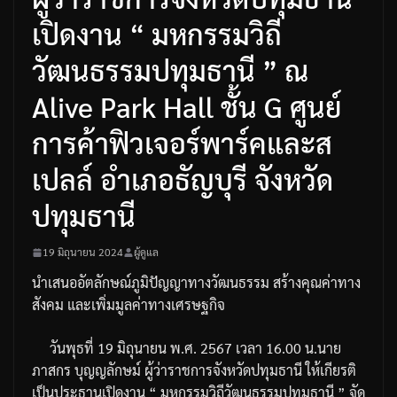
เปิดงาน “ มหกรรมวิถี
วัฒนธรรมปทุมธานี ” ณ
Alive Park Hall ชั้น G ศูนย์
การค้าฟิวเจอร์พาร์คและส
เปลล์ อำเภอธัญบุรี จังหวัด
ปทุมธานี
19 มิถุนายน 2024
ผู้ดูแล
นำเสนออัตลักษณ์ภูมิปัญญาทางวัฒนธรรม
สร้างคุณค่าทาง
สังคม
และเพิ่มมูลค่าทางเศรษฐกิจ
วันพุธที่
19
มิถุนายน
พ
.
ศ
. 2567
เวลา
16.00
น
.
นาย
ภาสกร
บุญญลักษม์
ผู้ว่าราชการจังหวัดปทุมธานี
ให้เกียรติ
เป็นประธานเปิดงาน
“
มหกรรมวิถีวัฒนธรรมปทุมธานี
”
จัด