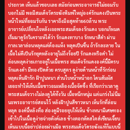
ประกวด เห็นแล้วชอบเลย สมัยก่อนพระอาจารย์ไม่ยอมรับ
บอกไม่มี พอมีสมเด็จวัดระฆังพิมพ์ใหญ่องค์รักแดงเป็นพระ
หน้าใหม่ที่ยอมรับกัน ราคาถึงมือสุดท้าย60ล้าน พระ
อาจารย์เปลี่ยนใจหลังเจอพระสมเด็จลงรักแดง บอกเก๊หมด
เริ่มมาดูรักวิเคราะห์ได้ว่า รักแดงทาบาง รักหนาสีดำ ผ่าน
กาลเวลาล่อนหลุดแต่ต้องแห้ง หลุดเป็นชิ้น ถ้ารักละลาย ใน
เนื้อไม่ดีเป็นรักยุคหลังอายุไม่ถึงร้อยปี รักแดงหรือดำ ไม่
ล่อนหลุดง่ายเกาะอยู่ในเนื้อพระ สมเด็จรักแดงองค์นี้มีครบ
รักแดงดำ มีทองปิดด้วย ครบสูตร ดูง่ายด้านหน้าที่รักร่อน
หลุดเห็นฝ้ารัก ฝ้าปูนหนา ส่วนใบหน้าหน้าอก โดนสัมผัส
เยอะทำให้เห็นเนื้อขาวอมเหลืองเนื้อจัดซึ้ง ที่เรียกว่าเวลาดู
พระสมเด็จวางไม่ลงดูได้ทั้งวัน เนื้อหนึกหนุ่ม แต่แกร่งไม่นิ่ม
นะพระอาจารย์สอนไว้ หลังฝ้าปูนสีขาวหนา เห็นรักที่ล่อน
หลุด องค์นี้หลังทื่อ ส่องดูมีรอยยุบให้เห็น ข้างหนามีเศษทอง
เข้าไปในเนื้อดูง่ายจ่ายตังค์เลย ข้างตอกตัดสไตส์เซียนเจี๊ยบ
เห็นแบบนี้อย่าปล่อยผ่านมือ พระสมเด็จวัดระฆังแท้ก็แบบนี้