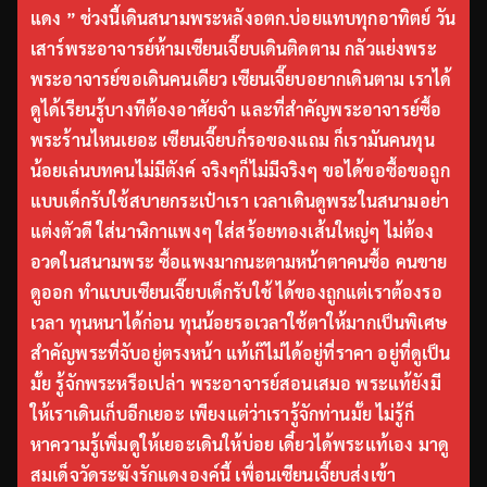
แดง ” ช่วงนี้เดินสนามพระหลังอตก.บ่อยแทบทุกอาทิตย์ วัน
เสาร์พระอาจารย์ห้ามเซียนเจี๊ยบเดินติดตาม กลัวแย่งพระ
พระอาจารย์ขอเดินคนเดียว เซียนเจี๊ยบอยากเดินตาม เราได้
ดูได้เรียนรู้บางทีต้องอาศัยจำ และที่สำคัญพระอาจารย์ซื้อ
พระร้านไหนเยอะ เซียนเจี๊ยบก็รอของแถม ก็เรามันคนทุน
น้อยเล่นบทคนไม่มีตังค์ จริงๆก็ไม่มีจริงๆ ขอได้ขอซื้อขอถูก
แบบเด็กรับใช้สบายกระเป๋าเรา เวลาเดินดูพระในสนามอย่า
แต่งตัวดี ใส่นาฬิกาแพงๆ ใส่สร้อยทองเส้นใหญ่ๆ ไม่ต้อง
อวดในสนามพระ ซื้อแพงมากนะตามหน้าตาคนซื้อ คนขาย
ดูออก ทำแบบเซียนเจี๊ยบเด็กรับใช้ ได้ของถูกแต่เราต้องรอ
เวลา ทุนหนาได้ก่อน ทุนน้อยรอเวลาใช้ตาให้มากเป็นพิเศษ
สำคัญพระที่จับอยู่ตรงหน้า แท้เก๊ไม่ได้อยู่ที่ราคา อยู่ที่ดูเป็น
มั้ย รู้จักพระหรือเปล่า พระอาจารย์สอนเสมอ พระแท้ยังมี
ให้เราเดินเก็บอีกเยอะ เพียงแต่ว่าเรารู้จักท่านมั้ย ไม่รู้ก็
หาความรู้เพิ่มดูให้เยอะเดินให้บ่อย เดี๋ยวได้พระแท้เอง มาดู
สมเด็จวัดระฆังรักแดงองค์นี้ เพื่อนเซียนเจี๊ยบส่งเข้า