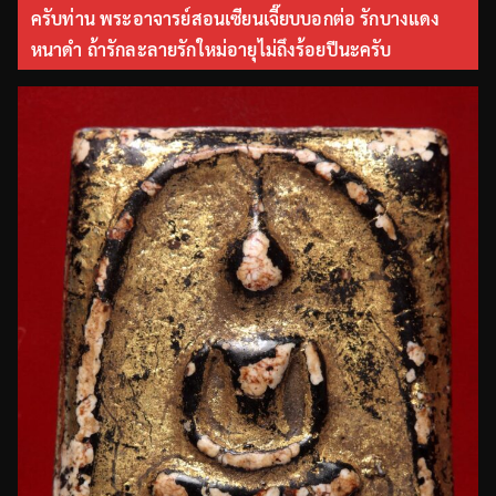
ครับท่าน พระอาจารย์สอนเซียนเจี๊ยบบอกต่อ รักบางแดง
หนาดำ ถ้ารักละลายรักใหม่อายุไม่ถึงร้อยปีนะครับ