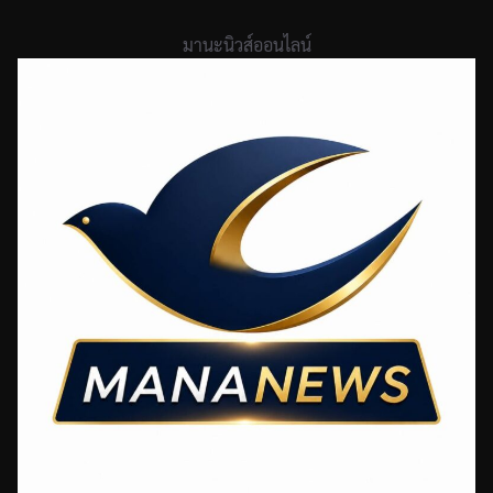
Skip
to
มานะนิวส์ออนไลน์
content