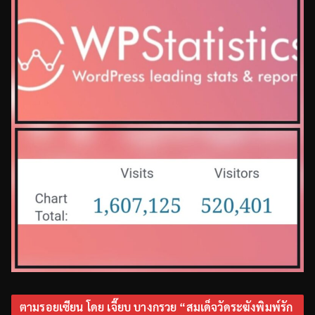
ตามรอยเซียน โดย เจี๊ยบ บางกรวย “สมเด็จวัดระฆังพิมพ์รัก