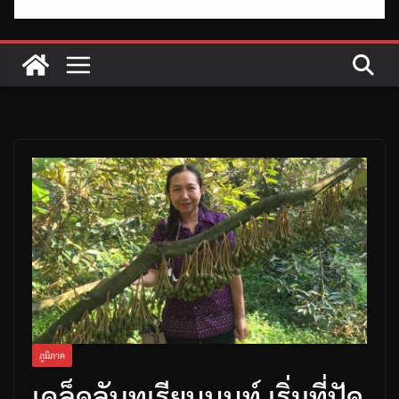
ภูมิภาค
เคล็ดลับทุเรียนนนท์ เริ่มที่ปัด