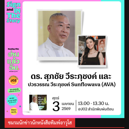
ชมรมนักข่าวนักหนังสือพิมพ์อาวุโส