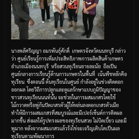
นางพลัศริญญา
อมรพันธุ์ศักดิ์
เกษตรจังหวัดนนทบุรี
กล่าว
ว่า
ศูนย์เรียนรู้การเพิ่มประสิทธิภาพการผลิตสินค้าเกษตร
อำเภอเมืองนนทบุรี
หรือสวนทุเรียนยายละมัย
ถือเป็น
ศูนย์กลางการเรียนรู้ด้านการเกษตรในพื้นที่
เน้นพืชหลักคือ
ทุเรียน
ซึ่งตอนนี้
ต้นทุเรียนในศูนย์
กำลังอยู่ในช่วงติดดอก
ออกผล
โดยวิถีการปลูกและดูแลรักษาแบบภูมิปัญญาของ
ชาวสวนทุเรียนนนท์นั้น
จะช่วยในการผสมเกสรโดยใช้
ไม้กวาดหรือพู่กันปัดเกสรตัวผู้ให้หล่นลงดอกเกสรตัวเมีย
ทำให้มีการผสมเกสรที่สมบูรณ์และมีเปอร์เซ็นต์การติดผล
มากขึ้น
ส่งผลให้รูปทรงผลของทุเรียนสวย
ไม่บิดเบี้ยว
และมี
พูมาก
หลังจากผสมเกสรแล้วรังไข่จะเจริญเติบโตเป็นผล
ทุเรียนตามพัฒนาการ