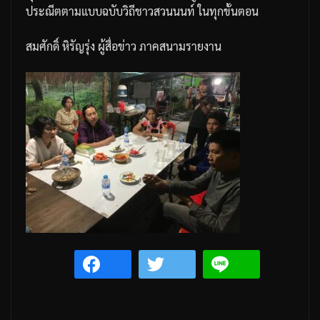
ประณีตตามแบบฉบับวิถีชาวสวนนนท์
ในทุก
ขั้นตอน
สมศักดิ์ หิรัญรุ่ง ผู้สื่อข่าว ภาคสนามรายงาน