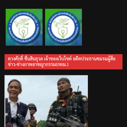
ตวงศักดิ์ ชื่นสินธุวล เจ้าของเว็บไซค์ อดีตประธานชมรมผู้สื่อ
ข่าว-ช่างภาพอาชญากรรม(กทม.)