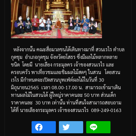
หลังจากนั้น
คณะสื่อมวลชนได้เดินทางมาที่
สวนเรไร
ตำบล
กุดชุม
อำเภอกุดชุม
จังหวัดยโสธร
ซึ่งมีผลไม้หลากหลาย
ชนิด
โดยมี
นายเลียง
กระมุลคร
เจ้าของสวนเรไร
และ
ครอบครัว
พาเที่ยวชมและชิมผลไม้สดๆ
ในสวน
โดยสวน
เรไร
มีกำหนดจะเปิดสวนบุพเฟ่ต์ผลไม้ในวันที่
30
มิถุนายน
2565
เวลา
08.00-17.00
น
.
สามารถเข้ามาเดิน
ทานผลไม้ในสวนได้
ผู้ใหญ่ราคาคนละ
50
บาท
ส่วนเด็ก
ราคาคนละ
30
บาท
เท่านั้น
ท่านที่สนใจสามารถสอบถาม
ได้ที่
นายเลียง
กระมุลคร
เจ้าของสวนเรไร
089-249-0163