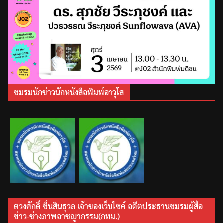
ชมรมนักข่าวนักหนังสือพิมพ์อาวุโส
ตวงศักดิ์ ชื่นสินธุวล เจ้าของเว็บไซค์ อดีตประธานชมรมผู้สื่อ
ข่าว-ช่างภาพอาชญากรรม(กทม.)