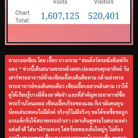
ตามรอยเซียน โดย เจี๊ยบ บางกรวย “สมเด็จวัดระฆังพิมพ์รัก
แดง ” ช่วงนี้เดินสนามพระหลังอตก.บ่อยแทบทุกอาทิตย์ วัน
เสาร์พระอาจารย์ห้ามเซียนเจี๊ยบเดินติดตาม กลัวแย่งพระ
พระอาจารย์ขอเดินคนเดียว เซียนเจี๊ยบอยากเดินตาม เราได้
ดูได้เรียนรู้บางทีต้องอาศัยจำ และที่สำคัญพระอาจารย์ซื้อ
พระร้านไหนเยอะ เซียนเจี๊ยบก็รอของแถม ก็เรามันคนทุน
น้อยเล่นบทคนไม่มีตังค์ จริงๆก็ไม่มีจริงๆ ขอได้ขอซื้อขอถูก
แบบเด็กรับใช้สบายกระเป๋าเรา เวลาเดินดูพระในสนามอย่า
แต่งตัวดี ใส่นาฬิกาแพงๆ ใส่สร้อยทองเส้นใหญ่ๆ ไม่ต้อง
อวดในสนามพระ ซื้อแพงมากนะตามหน้าตาคนซื้อ คนขาย