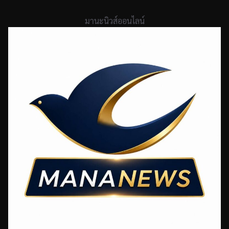
Skip
to
มานะนิวส์ออนไลน์
content