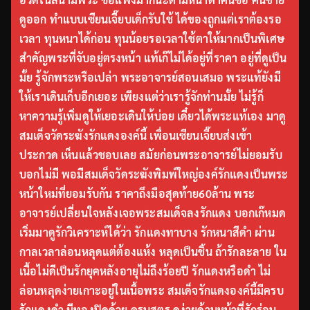
ดูออก ทำแบบเซียนเจี๊ยบเด็กรับใช้ ได้ของถูกแต่เราต้องรอ
เวลา ทุนหนาได้ก่อน ทุนน้อยรอเวลาใช้ตาให้มากเป็นพิเศษ
สำคัญพระที่จับอยู่ตรงหน้า แท้เก๊ไม่ได้อยู่ที่ราคา อยู่ที่ดูเป็น
มั้ย รู้จักพระหรือเปล่า พระอาจารย์สอนเสมอ พระแท้ยังมี
ให้เราเดินเก็บอีกเยอะ เพียงแต่ว่าเรารู้จักท่านมั้ย ไม่รู้ก็
หาความรู้เพิ่มดูให้เยอะเดินให้บ่อย เดี๋ยวได้พระแท้เอง มาดู
สมเด็จวัดระฆังรักแดงองค์นี้ เพื่อนเซียนเจี๊ยบส่งเข้า
ประกวด เห็นแล้วชอบเลย สมัยก่อนพระอาจารย์ไม่ยอมรับ
บอกไม่มี พอมีสมเด็จวัดระฆังพิมพ์ใหญ่องค์รักแดงเป็นพระ
หน้าใหม่ที่ยอมรับกัน ราคาถึงมือสุดท้าย60ล้าน พระ
อาจารย์เปลี่ยนใจหลังเจอพระสมเด็จลงรักแดง บอกเก๊หมด
เริ่มมาดูรักวิเคราะห์ได้ว่า รักแดงทาบาง รักหนาสีดำ ผ่าน
กาลเวลาล่อนหลุดแต่ต้องแห้ง หลุดเป็นชิ้น ถ้ารักละลาย ใน
เนื้อไม่ดีเป็นรักยุคหลังอายุไม่ถึงร้อยปี รักแดงหรือดำ ไม่
ล่อนหลุดง่ายเกาะอยู่ในเนื้อพระ สมเด็จรักแดงองค์นี้มีครบ
รักแดงดำ มีทองปิดด้วย ครบสูตร ดูง่ายด้านหน้าที่รักร่อน