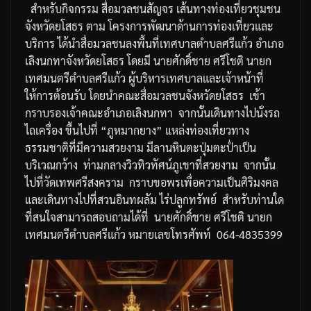
สำหรับกิจกรรม
สื่อมวลชนสัญจร
เส้นทางท่องเที่ยวชุมชน
จังหวัดยโสธร
ตาม
โครงการพัฒนาด้านการท่องเที่ยวและ
บริการ
ได้นำสื่อมวลชนลงพื้นที่เทศบาลตำบลศรีแก้ว
อำเภอ
เลิงนกทาจังหวัดยโสธร
โดยมี
นายศักดิ์ชาย
ศรีโชติ
นายก
เทศมนตรีตำบลศรีแก้ว
ผู้บริหารเทศบาลและเจ้าหน้าที่
ให้การต้อนรับ
โดยนำคณะสื่อมวลชนจังหวัดยโสธร
เข้า
กราบรองเจ้าคณะอำเภอเลิงนกทา
จากนั้นเดินทางไปนั่งรถ
ไถเครื่อง
ขึ้นไปที่
“
ภูหมากยาง
”
แหล่งท่องเที่ยวทาง
ธรรมชาติที่มีความสวยงาม
มีลานหินตะปุ่มตะป่ำเป็น
บริเวณกว้าง
ท่ามกลางวิวทิวทัศน์ภูเขาที่สวยงาม
จากนั้น
ไปที่วัดเทพศรีสงคราม
กราบขอพรเพื่อความเป็นศิริมงคล
และเดินทางไปที่สวนอินทผลัม
ไร่ปลูกทรัพย์
สำหรับท่านใด
ที่สนใจ
สามารถสอบถามได้ที่
นายศักดิ์ชาย
ศรีโชติ
นายก
เทศมนตรีตำบลศรีแก้ว
หมายเลขโทรศัพท์
064-4835399