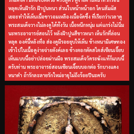
หลุดเห็นฝ้ารัก ฝ้าปูนหนา ส่วนใบหน้าหน้าอก โดนสัมผัส
เยอะทำให้เห็นเนื้อขาวอมเหลืองเนื้อจัดซึ้ง ที่เรียกว่าเวลาดู
พระสมเด็จวางไม่ลงดูได้ทั้งวัน เนื้อหนึกหนุ่ม แต่แกร่งไม่นิ่ม
นะพระอาจารย์สอนไว้ หลังฝ้าปูนสีขาวหนา เห็นรักที่ล่อน
หลุด องค์นี้หลังทื่อ ส่องดูมีรอยยุบให้เห็น ข้างหนามีเศษทอง
เข้าไปในเนื้อดูง่ายจ่ายตังค์เลย ข้างตอกตัดสไตส์เซียนเจี๊ยบ
เห็นแบบนี้อย่าปล่อยผ่านมือ พระสมเด็จวัดระฆังแท้ก็แบบนี้
ครับท่าน พระอาจารย์สอนเซียนเจี๊ยบบอกต่อ รักบางแดง
หนาดำ ถ้ารักละลายรักใหม่อายุไม่ถึงร้อยปีนะครับ