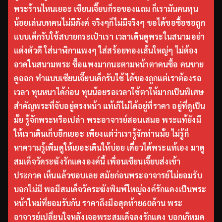
พระร้านไหนเยอะ เซียนเจี๊ยบก็รอของแถม ก็เรามันคนทุน
น้อยเล่นบทคนไม่มีตังค์ จริงๆก็ไม่มีจริงๆ ขอได้ขอซื้อขอถูก
แบบเด็กรับใช้สบายกระเป๋าเรา เวลาเดินดูพระในสนามอย่า
แต่งตัวดี ใส่นาฬิกาแพงๆ ใส่สร้อยทองเส้นใหญ่ๆ ไม่ต้อง
อวดในสนามพระ ซื้อแพงมากนะตามหน้าตาคนซื้อ คนขาย
ดูออก ทำแบบเซียนเจี๊ยบเด็กรับใช้ ได้ของถูกแต่เราต้องรอ
เวลา ทุนหนาได้ก่อน ทุนน้อยรอเวลาใช้ตาให้มากเป็นพิเศษ
สำคัญพระที่จับอยู่ตรงหน้า แท้เก๊ไม่ได้อยู่ที่ราคา อยู่ที่ดูเป็น
มั้ย รู้จักพระหรือเปล่า พระอาจารย์สอนเสมอ พระแท้ยังมี
ให้เราเดินเก็บอีกเยอะ เพียงแต่ว่าเรารู้จักท่านมั้ย ไม่รู้ก็
หาความรู้เพิ่มดูให้เยอะเดินให้บ่อย เดี๋ยวได้พระแท้เอง มาดู
สมเด็จวัดระฆังรักแดงองค์นี้ เพื่อนเซียนเจี๊ยบส่งเข้า
ประกวด เห็นแล้วชอบเลย สมัยก่อนพระอาจารย์ไม่ยอมรับ
บอกไม่มี พอมีสมเด็จวัดระฆังพิมพ์ใหญ่องค์รักแดงเป็นพระ
หน้าใหม่ที่ยอมรับกัน ราคาถึงมือสุดท้าย60ล้าน พระ
อาจารย์เปลี่ยนใจหลังเจอพระสมเด็จลงรักแดง บอกเก๊หมด