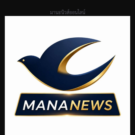
Skip
to
มานะนิวส์ออนไลน์
content