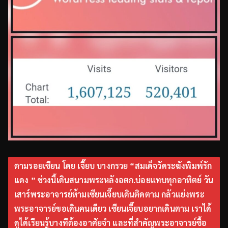
ตามรอยเซียน โดย เจี๊ยบ บางกรวย “สมเด็จวัดระฆังพิมพ์รัก
แดง ” ช่วงนี้เดินสนามพระหลังอตก.บ่อยแทบทุกอาทิตย์ วัน
เสาร์พระอาจารย์ห้ามเซียนเจี๊ยบเดินติดตาม กลัวแย่งพระ
พระอาจารย์ขอเดินคนเดียว เซียนเจี๊ยบอยากเดินตาม เราได้
ดูได้เรียนรู้บางทีต้องอาศัยจำ และที่สำคัญพระอาจารย์ซื้อ