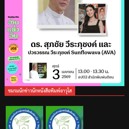
ชมรมนักข่าวนักหนังสือพิมพ์อาวุโส