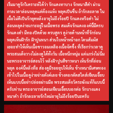
เริ่มมาดูรักวิเคราะห์ได้ว่า รักแดงทาบาง รักหนาสีดำ ผ่าน
กาลเวลาล่อนหลุดแต่ต้องแห้ง หลุดเป็นชิ้น ถ้ารักละลาย ใน
เนื้อไม่ดีเป็นรักยุคหลังอายุไม่ถึงร้อยปี รักแดงหรือดำ ไม่
ล่อนหลุดง่ายเกาะอยู่ในเนื้อพระ สมเด็จรักแดงองค์นี้มีครบ
รักแดงดำ มีทองปิดด้วย ครบสูตร ดูง่ายด้านหน้าที่รักร่อน
หลุดเห็นฝ้ารัก ฝ้าปูนหนา ส่วนใบหน้าหน้าอก โดนสัมผัส
เยอะทำให้เห็นเนื้อขาวอมเหลืองเนื้อจัดซึ้ง ที่เรียกว่าเวลาดู
พระสมเด็จวางไม่ลงดูได้ทั้งวัน เนื้อหนึกหนุ่ม แต่แกร่งไม่นิ่ม
นะพระอาจารย์สอนไว้ หลังฝ้าปูนสีขาวหนา เห็นรักที่ล่อน
หลุด องค์นี้หลังทื่อ ส่องดูมีรอยยุบให้เห็น ข้างหนามีเศษทอง
เข้าไปในเนื้อดูง่ายจ่ายตังค์เลย ข้างตอกตัดสไตส์เซียนเจี๊ยบ
เห็นแบบนี้อย่าปล่อยผ่านมือ พระสมเด็จวัดระฆังแท้ก็แบบนี้
ครับท่าน พระอาจารย์สอนเซียนเจี๊ยบบอกต่อ รักบางแดง
หนาดำ ถ้ารักละลายรักใหม่อายุไม่ถึงร้อยปีนะครับ