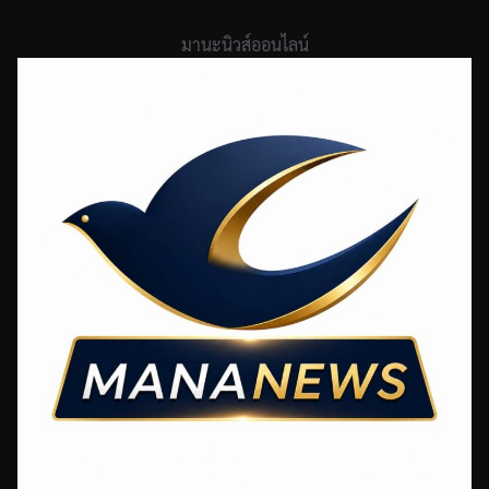
Skip
to
มานะนิวส์ออนไลน์
content