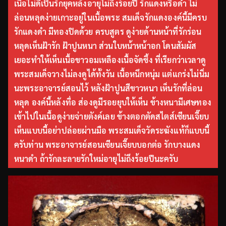
เนื้อไม่ดีเป็นรักยุคหลังอายุไม่ถึงร้อยปี รักแดงหรือดำ ไม่
ล่อนหลุดง่ายเกาะอยู่ในเนื้อพระ สมเด็จรักแดงองค์นี้มีครบ
รักแดงดำ มีทองปิดด้วย ครบสูตร ดูง่ายด้านหน้าที่รักร่อน
หลุดเห็นฝ้ารัก ฝ้าปูนหนา ส่วนใบหน้าหน้าอก โดนสัมผัส
เยอะทำให้เห็นเนื้อขาวอมเหลืองเนื้อจัดซึ้ง ที่เรียกว่าเวลาดู
พระสมเด็จวางไม่ลงดูได้ทั้งวัน เนื้อหนึกหนุ่ม แต่แกร่งไม่นิ่ม
นะพระอาจารย์สอนไว้ หลังฝ้าปูนสีขาวหนา เห็นรักที่ล่อน
หลุด องค์นี้หลังทื่อ ส่องดูมีรอยยุบให้เห็น ข้างหนามีเศษทอง
เข้าไปในเนื้อดูง่ายจ่ายตังค์เลย ข้างตอกตัดสไตส์เซียนเจี๊ยบ
เห็นแบบนี้อย่าปล่อยผ่านมือ พระสมเด็จวัดระฆังแท้ก็แบบนี้
ครับท่าน พระอาจารย์สอนเซียนเจี๊ยบบอกต่อ รักบางแดง
หนาดำ ถ้ารักละลายรักใหม่อายุไม่ถึงร้อยปีนะครับ