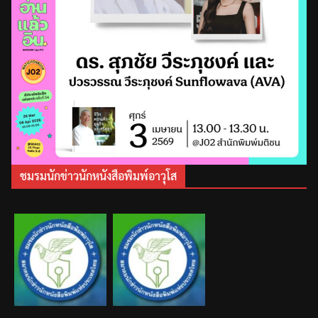
ชมรมนักข่าวนักหนังสือพิมพ์อาวุโส