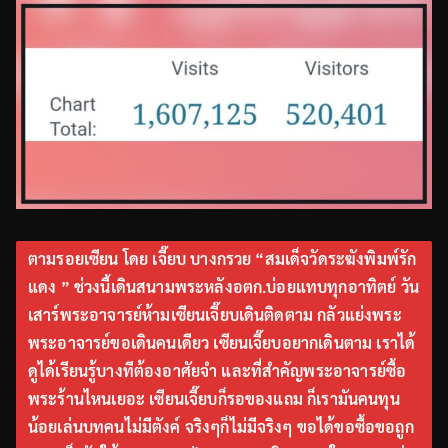
ตามรอยเซียน โดย เจี๊ยบ บางกรวย “สมเด็จวัดระฆังพิมพ์รัก
แดง ” ช่วงนี้เดินสนามพระหลังอตก.บ่อยแทบทุกอาทิตย์ วัน
เสาร์พระอาจารย์ห้ามเซียนเจี๊ยบเดินติดตาม กลัวแย่งพระ
พระอาจารย์ขอเดินคนเดียว เซียนเจี๊ยบอยากเดินตาม เราได้
ดูได้เรียนรู้บางทีต้องอาศัยจำ และที่สำคัญพระอาจารย์ซื้อ
พระร้านไหนเยอะ เซียนเจี๊ยบก็รอของแถม ก็เรามันคนทุน
น้อยเล่นบทคนไม่มีตังค์ จริงๆก็ไม่มีจริงๆ ขอได้ขอซื้อขอถูก