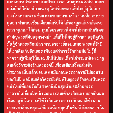
แบบเด็กรับใช้สบายกระเป๋าเรา เวลาเดินดูพระในสนามอย่า
แต่งตัวดี ใส่นาฬิกาแพงๆ ใส่สร้อยทองเส้นใหญ่ๆ ไม่ต้อง
อวดในสนามพระ ซื้อแพงมากนะตามหน้าตาคนซื้อ คนขาย
ดูออก ทำแบบเซียนเจี๊ยบเด็กรับใช้ ได้ของถูกแต่เราต้องรอ
เวลา ทุนหนาได้ก่อน ทุนน้อยรอเวลาใช้ตาให้มากเป็นพิเศษ
สำคัญพระที่จับอยู่ตรงหน้า แท้เก๊ไม่ได้อยู่ที่ราคา อยู่ที่ดูเป็น
มั้ย รู้จักพระหรือเปล่า พระอาจารย์สอนเสมอ พระแท้ยังมี
ให้เราเดินเก็บอีกเยอะ เพียงแต่ว่าเรารู้จักท่านมั้ย ไม่รู้ก็
หาความรู้เพิ่มดูให้เยอะเดินให้บ่อย เดี๋ยวได้พระแท้เอง มาดู
สมเด็จวัดระฆังรักแดงองค์นี้ เพื่อนเซียนเจี๊ยบส่งเข้า
ประกวด เห็นแล้วชอบเลย สมัยก่อนพระอาจารย์ไม่ยอมรับ
บอกไม่มี พอมีสมเด็จวัดระฆังพิมพ์ใหญ่องค์รักแดงเป็นพระ
หน้าใหม่ที่ยอมรับกัน ราคาถึงมือสุดท้าย60ล้าน พระ
อาจารย์เปลี่ยนใจหลังเจอพระสมเด็จลงรักแดง บอกเก๊หมด
เริ่มมาดูรักวิเคราะห์ได้ว่า รักแดงทาบาง รักหนาสีดำ ผ่าน
กาลเวลาล่อนหลุดแต่ต้องแห้ง หลุดเป็นชิ้น ถ้ารักละลาย ใน