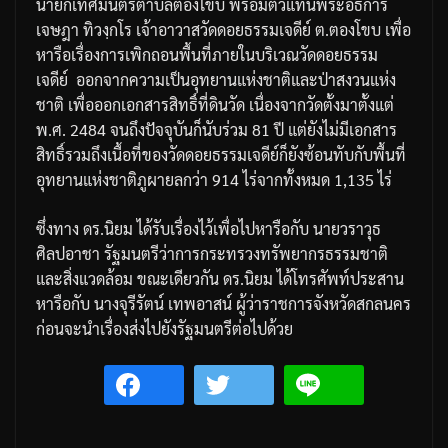
นายกเทศมนตรีตำบลตองโขบ
พร้อมตัวแทนพระอธิการ
เจษฎา
ทิวงฺกโร
เจ้าอาวาสวัดดอยธรรมเจดีย์
ต
.
ตองโขบ
เพื่อ
หารือเรื่องการเพิกถอนพื้นที่ภายในบริเวณวัดดอยธรรม
เจดีย์
ออกจากความเป็นอุทยานแห่งชาติและป่าสงวนแห่ง
ชาติ
เพื่อออกเอกสารสิทธิ์ที่ดินวัด
เนื่องจากวัดตั้งมาตั้งแต่
พ
.
ศ
. 2484
จนถึงปัจจุบันก็นับร่วม
81
ปี
แต่ยังไม่มีเอกสาร
สิทธิ์
รวมถึงเนื้อที่ของวัดดอยธรรมเจดีย์ก็ยังซ้อนทับกับพื้นที่
อุทยานแห่งชาติภูผายลกว่า
914
ไร่
จากทั้งหมด
1,135
ไร่
ซึ่งทาง
ดร
.
นิยม
ได้รับเรื่องไว้เพื่อไปหารือกับ
นายวราวุธ
ศิลปอาชา
รัฐมนตรีว่าการกระทรวงทรัพยากรธรรมชาติ
และสิ่งแวดล้อม
ขณะเดียวกัน
ดร
.
นิยม
ได้โทรศัพท์ประสาน
หารือกับ
นางจุรีรัตน์
เทพอาสน์
ผู้ว่าราชการจังหวัดสกลนคร
ก่อนจะนำเรื่องส่งไปยังรัฐมนตรีต่อไปด้วย