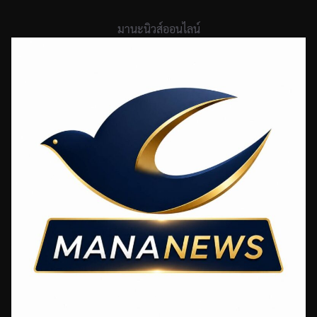
Skip
to
มานะนิวส์ออนไลน์
content