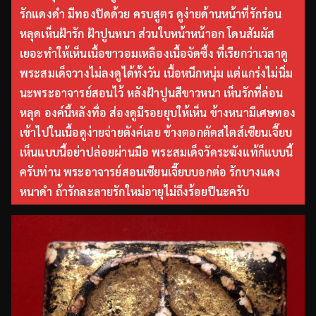
รักแดงดำ มีทองปิดด้วย ครบสูตร ดูง่ายด้านหน้าที่รักร่อน
หลุดเห็นฝ้ารัก ฝ้าปูนหนา ส่วนใบหน้าหน้าอก โดนสัมผัส
เยอะทำให้เห็นเนื้อขาวอมเหลืองเนื้อจัดซึ้ง ที่เรียกว่าเวลาดู
พระสมเด็จวางไม่ลงดูได้ทั้งวัน เนื้อหนึกหนุ่ม แต่แกร่งไม่นิ่ม
นะพระอาจารย์สอนไว้ หลังฝ้าปูนสีขาวหนา เห็นรักที่ล่อน
หลุด องค์นี้หลังทื่อ ส่องดูมีรอยยุบให้เห็น ข้างหนามีเศษทอง
เข้าไปในเนื้อดูง่ายจ่ายตังค์เลย ข้างตอกตัดสไตส์เซียนเจี๊ยบ
เห็นแบบนี้อย่าปล่อยผ่านมือ พระสมเด็จวัดระฆังแท้ก็แบบนี้
ครับท่าน พระอาจารย์สอนเซียนเจี๊ยบบอกต่อ รักบางแดง
หนาดำ ถ้ารักละลายรักใหม่อายุไม่ถึงร้อยปีนะครับ