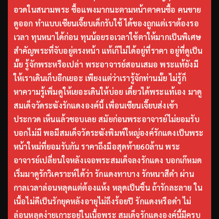
อวดในสนามพระ ซื้อแพงมากนะตามหน้าตาคนซื้อ คนขาย
ดูออก ทำแบบเซียนเจี๊ยบเด็กรับใช้ ได้ของถูกแต่เราต้องรอ
เวลา ทุนหนาได้ก่อน ทุนน้อยรอเวลาใช้ตาให้มากเป็นพิเศษ
สำคัญพระที่จับอยู่ตรงหน้า แท้เก๊ไม่ได้อยู่ที่ราคา อยู่ที่ดูเป็น
มั้ย รู้จักพระหรือเปล่า พระอาจารย์สอนเสมอ พระแท้ยังมี
ให้เราเดินเก็บอีกเยอะ เพียงแต่ว่าเรารู้จักท่านมั้ย ไม่รู้ก็
หาความรู้เพิ่มดูให้เยอะเดินให้บ่อย เดี๋ยวได้พระแท้เอง มาดู
สมเด็จวัดระฆังรักแดงองค์นี้ เพื่อนเซียนเจี๊ยบส่งเข้า
ประกวด เห็นแล้วชอบเลย สมัยก่อนพระอาจารย์ไม่ยอมรับ
บอกไม่มี พอมีสมเด็จวัดระฆังพิมพ์ใหญ่องค์รักแดงเป็นพระ
หน้าใหม่ที่ยอมรับกัน ราคาถึงมือสุดท้าย60ล้าน พระ
อาจารย์เปลี่ยนใจหลังเจอพระสมเด็จลงรักแดง บอกเก๊หมด
เริ่มมาดูรักวิเคราะห์ได้ว่า รักแดงทาบาง รักหนาสีดำ ผ่าน
กาลเวลาล่อนหลุดแต่ต้องแห้ง หลุดเป็นชิ้น ถ้ารักละลาย ใน
เนื้อไม่ดีเป็นรักยุคหลังอายุไม่ถึงร้อยปี รักแดงหรือดำ ไม่
ล่อนหลุดง่ายเกาะอยู่ในเนื้อพระ สมเด็จรักแดงองค์นี้มีครบ