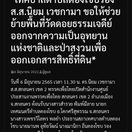
ส.ส.นิยม เวชกามา ขอให้ช่วย
ย้ายพื้นที่วัดดอยธรรมเจดีย์
ออกจากความเป็นอุทยาน
แห่งชาติและป่าสงวนเพื่อ
ออกเอกสารสิทธิ์ที่ดิน*
6 มิถุนายน 2022
ผู้ดูแล
วันที่
6
มิถุนายน
2565
เวลา
11.30
น
.
ดร
.
นิยม
เวชกามา
ส
.
ส
.
สกลนคร
เขต
2
พรรคเพื่อไทย
เปิดสำนักงานศูนย์
ประสานงานพรรคเพื่อไทย
สกลนคร
เขต
2
อำเภอเมือง
จ
.
สกลนคร
ต้อนรับ
นางสาวสำรวย
พิมพ์มีลาย
นายก
เทศมนตรีตำบลตองโขบ
อ
.
โคกศรีสุพรรณ
จ
.
สกลนคร
นางสาวเพชรวิไลพร
พลยำ
ประธานสภาเทศบาลตำบลตอง
โขบ
นายมานพ
อุทัยวัฒน์
นางฌานิกา
ถิ่นตองโขบ
รอง