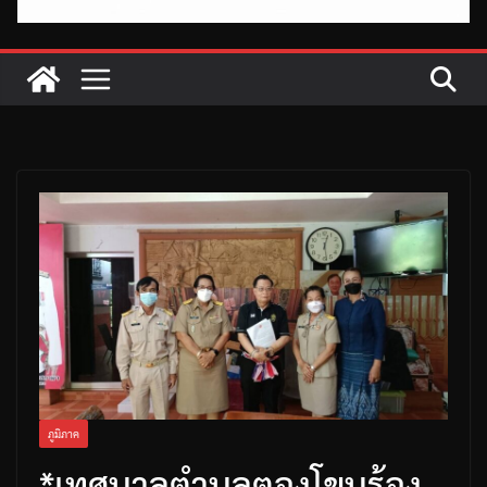
ภูมิภาค
*เทศบาลตำบลตองโขบร้อง