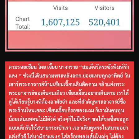
ตามรอยเซียน โดย เจี๊ยบ บางกรวย “สมเด็จวัดระฆังพิมพ์รัก
แดง ” ช่วงนี้เดินสนามพระหลังอตก.บ่อยแทบทุกอาทิตย์ วัน
เสาร์พระอาจารย์ห้ามเซียนเจี๊ยบเดินติดตาม กลัวแย่งพระ
พระอาจารย์ขอเดินคนเดียว เซียนเจี๊ยบอยากเดินตาม เราได้
ดูได้เรียนรู้บางทีต้องอาศัยจำ และที่สำคัญพระอาจารย์ซื้อ
พระร้านไหนเยอะ เซียนเจี๊ยบก็รอของแถม ก็เรามันคนทุน
น้อยเล่นบทคนไม่มีตังค์ จริงๆก็ไม่มีจริงๆ ขอได้ขอซื้อขอถูก
แบบเด็กรับใช้สบายกระเป๋าเรา เวลาเดินดูพระในสนามอย่า
แต่งตัวดี ใส่นาฬิกาแพงๆ ใส่สร้อยทองเส้นใหญ่ๆ ไม่ต้อง