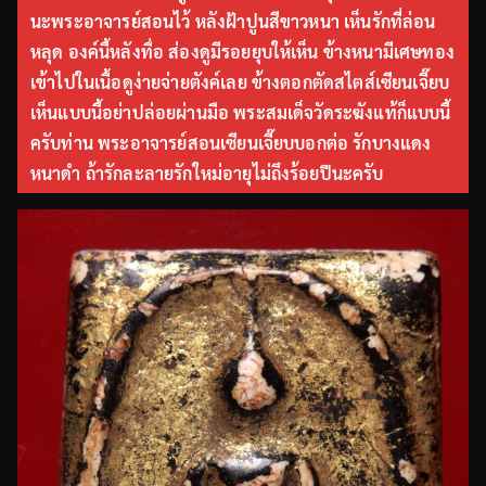
นะพระอาจารย์สอนไว้ หลังฝ้าปูนสีขาวหนา เห็นรักที่ล่อน
หลุด องค์นี้หลังทื่อ ส่องดูมีรอยยุบให้เห็น ข้างหนามีเศษทอง
เข้าไปในเนื้อดูง่ายจ่ายตังค์เลย ข้างตอกตัดสไตส์เซียนเจี๊ยบ
เห็นแบบนี้อย่าปล่อยผ่านมือ พระสมเด็จวัดระฆังแท้ก็แบบนี้
ครับท่าน พระอาจารย์สอนเซียนเจี๊ยบบอกต่อ รักบางแดง
หนาดำ ถ้ารักละลายรักใหม่อายุไม่ถึงร้อยปีนะครับ