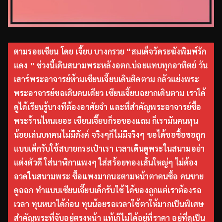
ตามรอยเซียน โดย เจี๊ยบ บางกรวย “สมเด็จวัดระฆังพิมพ์รัก
แดง ” ช่วงนี้เดินสนามพระหลังอตก.บ่อยแทบทุกอาทิตย์ วัน
เสาร์พระอาจารย์ห้ามเซียนเจี๊ยบเดินติดตาม กลัวแย่งพระ
พระอาจารย์ขอเดินคนเดียว เซียนเจี๊ยบอยากเดินตาม เราได้
ดูได้เรียนรู้บางทีต้องอาศัยจำ และที่สำคัญพระอาจารย์ซื้อ
พระร้านไหนเยอะ เซียนเจี๊ยบก็รอของแถม ก็เรามันคนทุน
น้อยเล่นบทคนไม่มีตังค์ จริงๆก็ไม่มีจริงๆ ขอได้ขอซื้อขอถูก
แบบเด็กรับใช้สบายกระเป๋าเรา เวลาเดินดูพระในสนามอย่า
แต่งตัวดี ใส่นาฬิกาแพงๆ ใส่สร้อยทองเส้นใหญ่ๆ ไม่ต้อง
อวดในสนามพระ ซื้อแพงมากนะตามหน้าตาคนซื้อ คนขาย
ดูออก ทำแบบเซียนเจี๊ยบเด็กรับใช้ ได้ของถูกแต่เราต้องรอ
เวลา ทุนหนาได้ก่อน ทุนน้อยรอเวลาใช้ตาให้มากเป็นพิเศษ
สำคัญพระที่จับอยู่ตรงหน้า แท้เก๊ไม่ได้อยู่ที่ราคา อยู่ที่ดูเป็น