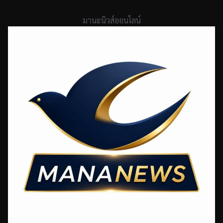
Skip
to
มานะนิวส์ออนไลน์
content