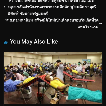
“สร้างอนาคตไทย”ยกทัพว่าที่ผู้สมัครภาคอีสานบุกเมือ
งอุบลฯเปิดสำนักงานสาขาพรรคคึกคัก ชู”สมคิด จาตุศรี
พิทักษ์” ชิงนายกรัฐมนตรี
“ส.ส.ดร.มหานิยม”สร้างมิติใหม่เป่าเค้กครบรอบวันเกิดที่วัด
แทนโรงแรม
You May Also Like