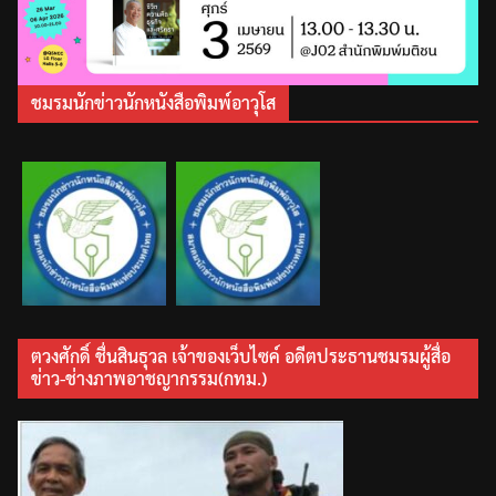
ชมรมนักข่าวนักหนังสือพิมพ์อาวุโส
ตวงศักดิ์ ชื่นสินธุวล เจ้าของเว็บไซค์ อดีตประธานชมรมผู้สื่อ
ข่าว-ช่างภาพอาชญากรรม(กทม.)