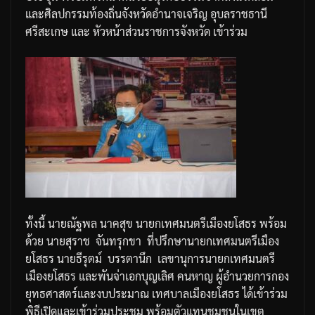
และศิลปกรรมท้องถิ่นจังหวัดอำนาจเจริญ
อุบลราชธานี
ศรีสะเกษ
และ
หัวหน้าส่วนราชการจังหวัด
เข้าร่วม
ทั้งนี้
นายณัฐพล
นาคสุข
นายกเทศมนตรีเมืองยโสธร
พร้อม
ด้วย
นายสุราช
จันทรุกขา
ที่ปรึกษานายกเทศมนตรีเมือง
ยโสธร
นายธีรุตม์
บรรตานึก
เลขานุการนายกเทศมนตรี
เมืองยโสธร
และพันจ่าเอกบุญเลิศ
คนหาญ
ผู้อำนวยการกอง
ยุทธศาสตร์และงบประมาณ
เทศบาลเมืองยโสธร
ได้เข้าร่วม
พิธีเปิดและเข้าร่วมประชุม
พร้อมตัวแทนชุมชนในเขต