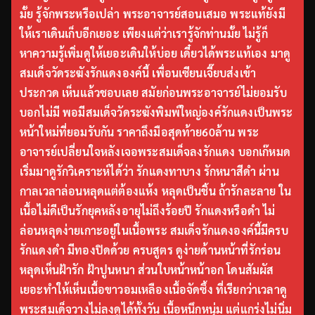
มั้ย รู้จักพระหรือเปล่า พระอาจารย์สอนเสมอ พระแท้ยังมี
ให้เราเดินเก็บอีกเยอะ เพียงแต่ว่าเรารู้จักท่านมั้ย ไม่รู้ก็
หาความรู้เพิ่มดูให้เยอะเดินให้บ่อย เดี๋ยวได้พระแท้เอง มาดู
สมเด็จวัดระฆังรักแดงองค์นี้ เพื่อนเซียนเจี๊ยบส่งเข้า
ประกวด เห็นแล้วชอบเลย สมัยก่อนพระอาจารย์ไม่ยอมรับ
บอกไม่มี พอมีสมเด็จวัดระฆังพิมพ์ใหญ่องค์รักแดงเป็นพระ
หน้าใหม่ที่ยอมรับกัน ราคาถึงมือสุดท้าย60ล้าน พระ
อาจารย์เปลี่ยนใจหลังเจอพระสมเด็จลงรักแดง บอกเก๊หมด
เริ่มมาดูรักวิเคราะห์ได้ว่า รักแดงทาบาง รักหนาสีดำ ผ่าน
กาลเวลาล่อนหลุดแต่ต้องแห้ง หลุดเป็นชิ้น ถ้ารักละลาย ใน
เนื้อไม่ดีเป็นรักยุคหลังอายุไม่ถึงร้อยปี รักแดงหรือดำ ไม่
ล่อนหลุดง่ายเกาะอยู่ในเนื้อพระ สมเด็จรักแดงองค์นี้มีครบ
รักแดงดำ มีทองปิดด้วย ครบสูตร ดูง่ายด้านหน้าที่รักร่อน
หลุดเห็นฝ้ารัก ฝ้าปูนหนา ส่วนใบหน้าหน้าอก โดนสัมผัส
เยอะทำให้เห็นเนื้อขาวอมเหลืองเนื้อจัดซึ้ง ที่เรียกว่าเวลาดู
พระสมเด็จวางไม่ลงดูได้ทั้งวัน เนื้อหนึกหนุ่ม แต่แกร่งไม่นิ่ม