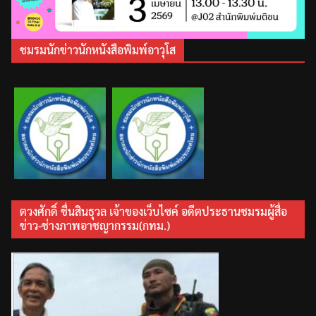
ชมรมนักข่าวนักหนังสือพิมพ์อาวุโส
ตวงศักดิ์ ชื่นสินธุวล เจ้าของเว็บไซค์ อดีตประธานชมรมผู้สื่อ
ข่าว-ช่างภาพอาชญากรรม(กทม.)