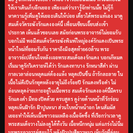
ให้เราเดินเก็บอีกเยอะ เพียงแต่ว่าเรารู้จักท่านมั้ย ไม่รู้ก็
หาความรู้เพิ่มดูให้เยอะเดินให้บ่อย เดี๋ยวได้พระแท้เอง มาดู
สมเด็จวัดระฆังรักแดงองค์นี้ เพื่อนเซียนเจี๊ยบส่งเข้า
ประกวด เห็นแล้วชอบเลย สมัยก่อนพระอาจารย์ไม่ยอมรับ
บอกไม่มี พอมีสมเด็จวัดระฆังพิมพ์ใหญ่องค์รักแดงเป็นพระ
หน้าใหม่ที่ยอมรับกัน ราคาถึงมือสุดท้าย60ล้าน พระ
อาจารย์เปลี่ยนใจหลังเจอพระสมเด็จลงรักแดง บอกเก๊หมด
เริ่มมาดูรักวิเคราะห์ได้ว่า รักแดงทาบาง รักหนาสีดำ ผ่าน
กาลเวลาล่อนหลุดแต่ต้องแห้ง หลุดเป็นชิ้น ถ้ารักละลาย ใน
เนื้อไม่ดีเป็นรักยุคหลังอายุไม่ถึงร้อยปี รักแดงหรือดำ ไม่
ล่อนหลุดง่ายเกาะอยู่ในเนื้อพระ สมเด็จรักแดงองค์นี้มีครบ
รักแดงดำ มีทองปิดด้วย ครบสูตร ดูง่ายด้านหน้าที่รักร่อน
หลุดเห็นฝ้ารัก ฝ้าปูนหนา ส่วนใบหน้าหน้าอก โดนสัมผัส
เยอะทำให้เห็นเนื้อขาวอมเหลืองเนื้อจัดซึ้ง ที่เรียกว่าเวลาดู
พระสมเด็จวางไม่ลงดูได้ทั้งวัน เนื้อหนึกหนุ่ม แต่แกร่งไม่นิ่ม
นะพระอาจารย์สอนไว้ หลังฝ้าปูนสีขาวหนา เห็นรักที่ล่อน