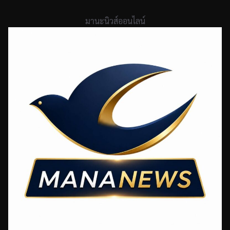
Skip
to
มานะนิวส์ออนไลน์
content