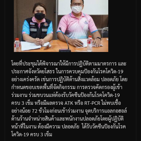
โดยที่ประชุมได้พิจารณาให้มีการปฏิบัติตามมาตรการ
และ
ประกาศจังหวัดยโสธร
ในการควบคุมป้องกันโรคโควิด
-19
อย่างเคร่งครัด
เช่นการปฏิบัติด้านสิ่งแวดล้อม
ปลอดภัย
โดย
กำหนดขอบเขตพื้นที่จัดกิจกรรม
การตรวจคัดกรองผู้เข้า
ร่วมงาน
ร่วมขบวนแห่ต้องรับวัคซีนป้องกันโรคโควิด
-19
ครบ
3
เข็ม
หรือมีผลตรวจ
ATK
หรือ
RT-PCR
ไม่พบเชื้อ
อย่างน้อย
72
ชั่วโมงก่อนเข้าร่วมงาน
จุดบริการแอลกอฮอล์
ด้านร้านจำหน่ายสินค้าและพนักงานปลอดภัย
โดยผู้ปฏิบัติ
หน้าที่ในงาน
ต้องมีความ
ปลอดภัย
ได้รับวัคซีนป้องกันโรค
โควิด
-19
ครบ
3
เข็ม