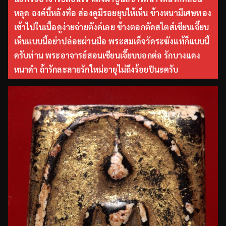
หลุด องค์นี้หลังทื่อ ส่องดูมีรอยยุบให้เห็น ข้างหนามีเศษทอง
เข้าไปในเนื้อดูง่ายจ่ายตังค์เลย ข้างตอกตัดสไตส์เซียนเจี๊ยบ
เห็นแบบนี้อย่าปล่อยผ่านมือ พระสมเด็จวัดระฆังแท้ก็แบบนี้
ครับท่าน พระอาจารย์สอนเซียนเจี๊ยบบอกต่อ รักบางแดง
หนาดำ ถ้ารักละลายรักใหม่อายุไม่ถึงร้อยปีนะครับ