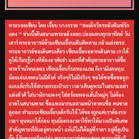
ตามรอยเซียน โดย เจี๊ยบ บางกรวย “สมเด็จวัดระฆังพิมพ์รัก
แดง ” ช่วงนี้เดินสนามพระหลังอตก.บ่อยแทบทุกอาทิตย์ วัน
เสาร์พระอาจารย์ห้ามเซียนเจี๊ยบเดินติดตาม กลัวแย่งพระ
พระอาจารย์ขอเดินคนเดียว เซียนเจี๊ยบอยากเดินตาม เราได้
ดูได้เรียนรู้บางทีต้องอาศัยจำ และที่สำคัญพระอาจารย์ซื้อ
พระร้านไหนเยอะ เซียนเจี๊ยบก็รอของแถม ก็เรามันคนทุน
น้อยเล่นบทคนไม่มีตังค์ จริงๆก็ไม่มีจริงๆ ขอได้ขอซื้อขอถูก
แบบเด็กรับใช้สบายกระเป๋าเรา เวลาเดินดูพระในสนามอย่า
แต่งตัวดี ใส่นาฬิกาแพงๆ ใส่สร้อยทองเส้นใหญ่ๆ ไม่ต้อง
อวดในสนามพระ ซื้อแพงมากนะตามหน้าตาคนซื้อ คนขาย
ดูออก ทำแบบเซียนเจี๊ยบเด็กรับใช้ ได้ของถูกแต่เราต้องรอ
เวลา ทุนหนาได้ก่อน ทุนน้อยรอเวลาใช้ตาให้มากเป็นพิเศษ
สำคัญพระที่จับอยู่ตรงหน้า แท้เก๊ไม่ได้อยู่ที่ราคา อยู่ที่ดูเป็น
มั้ย รู้จักพระหรือเปล่า พระอาจารย์สอนเสมอ พระแท้ยังมี