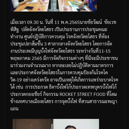
เมื่อเวลา
09.30
น
.
วันที่
11
พ
.
ค
.2565
นายชัยวัฒน์
ชัยเวช
พิสิฐ
ปลัดจังหวัดยโสธร
เป็นประธานการประชุมคณะ
ทำงาน
ศูนย์ปฏิบัติการควบคุม
โรคจังหวัดยโสธร
ที่ห้อง
ประชุมปลาส้ม
ชั้น
3
ศาลากลางจังหวัดยโสธร
โดยการจัด
งานประเพณีบุญบั้งไฟจังหวัดยโสธร
ระหว่างวันที่
11-15
พฤษภาคม
2565
มีการจัดกิจกรรมต่างๆ
ที่มีจะมีประชาชน
มาร่วมงานจำนวนมาก
หากละเลยไม่ปฏิบัติตามมาตรการ
และประกาศจังหวัดยโสธรในการควบคุมป้องกันโรคโค
วิด
-19
อย่างเคร่งครัด
อาจเป็นเหตุให้เกิดการแพร่ระบาดโรค
ได้
เช่น
การประกวด
ธิดาบั้งไฟโก้
ประกวดเทพบุตรบั้งไฟโก้
ประกวดกองเชียร์
กิจกรรม
ROCKET STREET FOOD
ที่โดม
ข้างเทศบาลเมืองยโสธร
การจุดบั้งไฟ
ที่สวนสาธารณะพญา
แถน