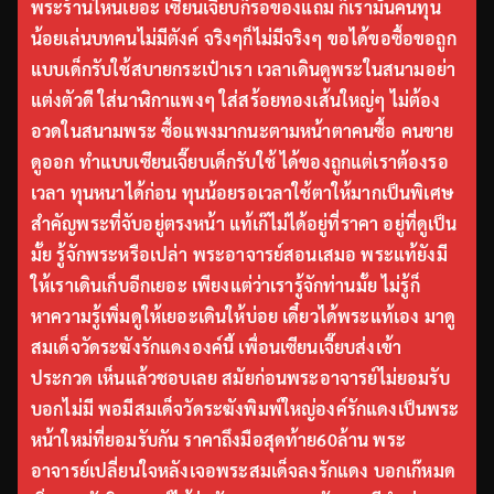
พระร้านไหนเยอะ เซียนเจี๊ยบก็รอของแถม ก็เรามันคนทุน
น้อยเล่นบทคนไม่มีตังค์ จริงๆก็ไม่มีจริงๆ ขอได้ขอซื้อขอถูก
แบบเด็กรับใช้สบายกระเป๋าเรา เวลาเดินดูพระในสนามอย่า
แต่งตัวดี ใส่นาฬิกาแพงๆ ใส่สร้อยทองเส้นใหญ่ๆ ไม่ต้อง
อวดในสนามพระ ซื้อแพงมากนะตามหน้าตาคนซื้อ คนขาย
ดูออก ทำแบบเซียนเจี๊ยบเด็กรับใช้ ได้ของถูกแต่เราต้องรอ
เวลา ทุนหนาได้ก่อน ทุนน้อยรอเวลาใช้ตาให้มากเป็นพิเศษ
สำคัญพระที่จับอยู่ตรงหน้า แท้เก๊ไม่ได้อยู่ที่ราคา อยู่ที่ดูเป็น
มั้ย รู้จักพระหรือเปล่า พระอาจารย์สอนเสมอ พระแท้ยังมี
ให้เราเดินเก็บอีกเยอะ เพียงแต่ว่าเรารู้จักท่านมั้ย ไม่รู้ก็
หาความรู้เพิ่มดูให้เยอะเดินให้บ่อย เดี๋ยวได้พระแท้เอง มาดู
สมเด็จวัดระฆังรักแดงองค์นี้ เพื่อนเซียนเจี๊ยบส่งเข้า
ประกวด เห็นแล้วชอบเลย สมัยก่อนพระอาจารย์ไม่ยอมรับ
บอกไม่มี พอมีสมเด็จวัดระฆังพิมพ์ใหญ่องค์รักแดงเป็นพระ
หน้าใหม่ที่ยอมรับกัน ราคาถึงมือสุดท้าย60ล้าน พระ
อาจารย์เปลี่ยนใจหลังเจอพระสมเด็จลงรักแดง บอกเก๊หมด