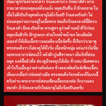
เริ่มมาดูรักวิเคราะห์ได้ว่า รักแดงทาบาง รักหนาสีดำ ผ่าน
กาลเวลาล่อนหลุดแต่ต้องแห้ง หลุดเป็นชิ้น ถ้ารักละลาย ใน
เนื้อไม่ดีเป็นรักยุคหลังอายุไม่ถึงร้อยปี รักแดงหรือดำ ไม่
ล่อนหลุดง่ายเกาะอยู่ในเนื้อพระ สมเด็จรักแดงองค์นี้มีครบ
รักแดงดำ มีทองปิดด้วย ครบสูตร ดูง่ายด้านหน้าที่รักร่อน
หลุดเห็นฝ้ารัก ฝ้าปูนหนา ส่วนใบหน้าหน้าอก โดนสัมผัส
เยอะทำให้เห็นเนื้อขาวอมเหลืองเนื้อจัดซึ้ง ที่เรียกว่าเวลาดู
พระสมเด็จวางไม่ลงดูได้ทั้งวัน เนื้อหนึกหนุ่ม แต่แกร่งไม่นิ่ม
นะพระอาจารย์สอนไว้ หลังฝ้าปูนสีขาวหนา เห็นรักที่ล่อน
หลุด องค์นี้หลังทื่อ ส่องดูมีรอยยุบให้เห็น ข้างหนามีเศษทอง
เข้าไปในเนื้อดูง่ายจ่ายตังค์เลย ข้างตอกตัดสไตส์เซียนเจี๊ยบ
เห็นแบบนี้อย่าปล่อยผ่านมือ พระสมเด็จวัดระฆังแท้ก็แบบนี้
ครับท่าน พระอาจารย์สอนเซียนเจี๊ยบบอกต่อ รักบางแดง
หนาดำ ถ้ารักละลายรักใหม่อายุไม่ถึงร้อยปีนะครับ