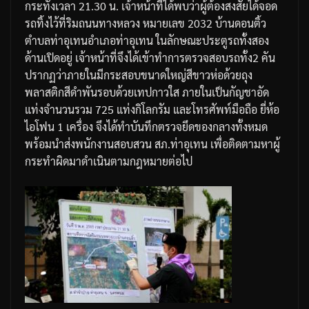
กระทั่งเวลา
21.30
น
.
เจ้าหน้าที่ได้พบว่าผู้ต้องสงสัยได้จอด
รถทิ้งไว้ที่ริมถนนทางหลวง
หมายเลข
2032
บ้านดอนติ้ว
ตำบลท่าอุเทน
อำเภอท่าอุเทน
ในลักษณะประตูรถทั้งสอง
ด้านเปิดอยู่
เจ้าหน้าที่จึงได้เข้าทำการตรวจสอบรถทั้ง
2
คัน
ปรากฏว่าภายในมีกระสอบขนาดใหญ่สีขาวห่อด้วยถุง
พลาสติกสีดำพันรอบด้วยเทปกาวใส
ภายในเป็นกัญชาอัด
แท่งจำนวนรวม
725
แท่งกิโลกรัม
และโทรศัพท์มือถือ
ยี่ห้อ
ไอโฟน
1
เครื่อง
จึงได้ทำบันทึกตรวจยึดของกลางทั้งหมด
พร้อมนำส่งพนักงานสอบสวน
สภ
.
ท่าอุเทน
เพื่อติดตามหาผู้
กระทำผิดมาดำเนินตามกฎหมายต่อไป