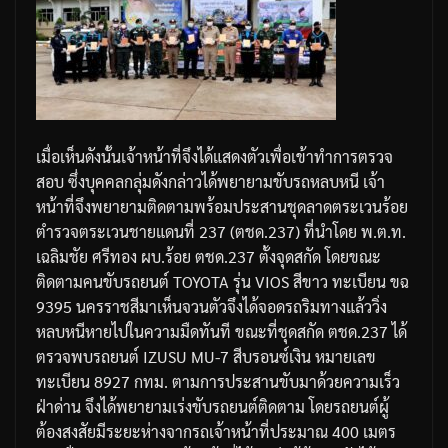
เมื่อเห็นดังนั้นเจ้าหน้าที่จึงได้แสดงตัวเพื่อเข้าทำการตรวจ
สอบ
ซึ่งบุคคลกลุ่มดังกล่าวได้พยายามขับรถหลบหนี
เจ้า
หน้าที่จึงพยายามติดตามพร้อมประสานชุดลาดตระเวนร้อย
ตำรวจตระเวนชายแดนที่
237 (
ตชด
.237)
ที่นำโดย
พ
.
ต
.
ท
.
เฉลิมชัย
ศรีทอง
ผบ
.
ร้อย
ตชด
.237
ตั้งจุดสกัด
โดยขณะ
ติดตามคนขับรถยนต์
TOYOTA
รุ่น
VIOS
สีขาว
ทะเบียน
ขฉ
9395
นครราชสีมา
เห็นจวนตัวจึงได้จอดรถริมทางแล้ววิ่ง
หลบหนีหายไปในความมืดทันที
ขณะที่ชุดสกัด
ตชด
.237
ได้
ตรวจพบรถยนต์
IZUSU MU-7
สีบรอนซ์เงิน
หมายเลข
ทะเบียน
8927
กทม
.
ตามการประสานขับมาด้วยความเร็ว
ฝ่าด่าน
จึงได้พยายามเร่งขับรถยนต์ติดตาม
โดยรถยนต์ผู้
ต้องสงสัยมีระยะห่างจากรถเจ้าหน้าที่ประมาณ
400
เมตร