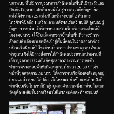
นครพนม
ที่ได้มีการบูรณาการกำลังพลในพื้นที่เฝ้าระวังและ
ป้องกันปัญหายาเสพติด
จนนำไปสู่การตรวจยึดกัญชาอัด
แท่งได้จำนวน
725
แท่ง
/
กิโลกรัม
รถยนต์
2
คัน
และ
โทรศัพท์มือถือ
1
เครื่อง
ภายหลังพลเรือตรี
สมบัติ
จูถนอม
ผู้
บัญชาการหน่วยเรือรักษาความสงบเรียบร้อยตามลำแม่น้ำ
โขง
(
ผบ
.
นรข
.)
ได้รับแจ้งจากชาวบ้านในพื้นที่ว่าจะมีการ
ลักลอบลำเลียงยาเสพติดเข้าสู่พื้นที่ตอนในราชอาณาจักร
บริเวณริมฝั่งแม่น้ำโขงบ้านท่าทราย
ตำบลท่าอุเทน
อำเภอ
ท่าอุเทน
จึงได้มีการสั่งการให้กำลังพลประสานหน่วยงานที่
เกี่ยวบูรณาการร่วมกัน
จัดชุดลาดวตระเวนทางบกเข้า
ทำการตรวจสอบพื้นที่เกิดเหตุ
กระทั่งเวลา
20.30
น
.
เจ้า
หน้าที่ชุดลาดตระเวน
นรข
.
ได้ตรวจพบเรือต้องสงสัยหยุดอยู่
กลางแม่น้ำ
ต่อมาได้ปล่อยเรือไหลลอยลำเข้าจอดเทียบฝั่งที่
ท่าเทียบเรือ
ไม่นานก็มีกลุ่มบุคคลจำนวนหนึ่งมาช่วยกันแบก
วัตถุต้องสงสัยขึ้นจากเรือมาใส่ในรถยนต์และท้ายรถยนต์