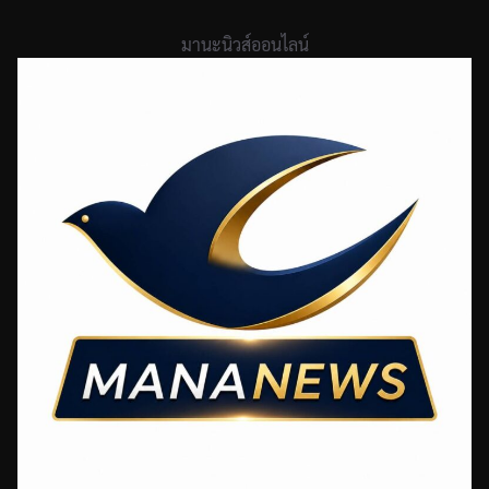
Skip
to
มานะนิวส์ออนไลน์
content