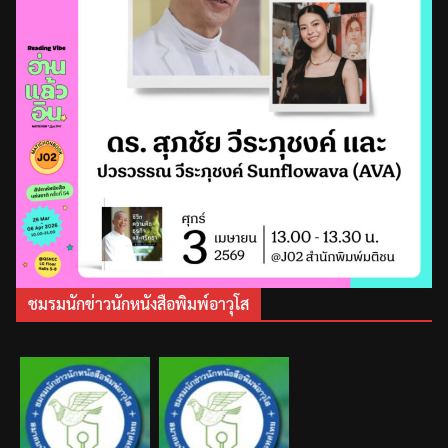
ชมรมนักข่าวนักหนังสือพิมพ์อาวุโส