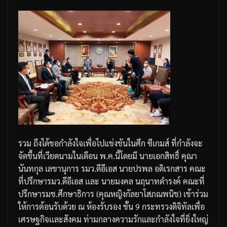
รวม
ถึงได้ขอกำลังใจเพื่อไปแข่งขันในศึก
ซีเกมส์
ที่กำลังจะ
จัดขึ้นที่เวียดนามในเดือน
พ
.
ค
.
นี้
โดยมี
นายเอกสิทธิ์
คุณา
นันทกุล
เลขานุการ
รมว
.
ดีอีเอส
นายปรพล
อดิเรกสาร
คณะ
ที่ปรึกษารมว
.
ดีอีเอส
เเละ
นายมงคล
นฤนาทดำรงค์
คณะที่
ปรึกษารมช
.
ศึกษาธิการ
(
คุณหญิงกัลยา
โสภณพนิช
)
เข้าร่วม
ให้การต้อนรับด้วย
ณ
ห้องรับรอง
ชั้น
9
กระทรวงดิจิทัลเพื่อ
เศรษฐกิจเเละสังคม
ท่ามกลางความรักและกำลังใจที่ยิ่งใหญ่