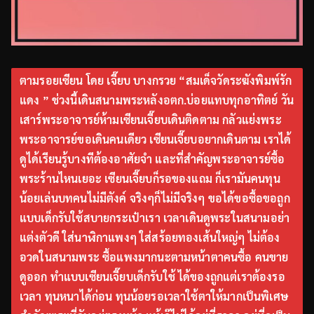
ตามรอยเซียน โดย เจี๊ยบ บางกรวย “สมเด็จวัดระฆังพิมพ์รัก
แดง ” ช่วงนี้เดินสนามพระหลังอตก.บ่อยแทบทุกอาทิตย์ วัน
เสาร์พระอาจารย์ห้ามเซียนเจี๊ยบเดินติดตาม กลัวแย่งพระ
พระอาจารย์ขอเดินคนเดียว เซียนเจี๊ยบอยากเดินตาม เราได้
ดูได้เรียนรู้บางทีต้องอาศัยจำ และที่สำคัญพระอาจารย์ซื้อ
พระร้านไหนเยอะ เซียนเจี๊ยบก็รอของแถม ก็เรามันคนทุน
น้อยเล่นบทคนไม่มีตังค์ จริงๆก็ไม่มีจริงๆ ขอได้ขอซื้อขอถูก
แบบเด็กรับใช้สบายกระเป๋าเรา เวลาเดินดูพระในสนามอย่า
แต่งตัวดี ใส่นาฬิกาแพงๆ ใส่สร้อยทองเส้นใหญ่ๆ ไม่ต้อง
อวดในสนามพระ ซื้อแพงมากนะตามหน้าตาคนซื้อ คนขาย
ดูออก ทำแบบเซียนเจี๊ยบเด็กรับใช้ ได้ของถูกแต่เราต้องรอ
เวลา ทุนหนาได้ก่อน ทุนน้อยรอเวลาใช้ตาให้มากเป็นพิเศษ