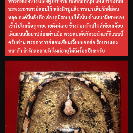
พระสมเด็จวางไม่ลงดูได้ทั้งวัน เนื้อหนึกหนุ่ม แต่แกร่งไม่นิ่ม
นะพระอาจารย์สอนไว้ หลังฝ้าปูนสีขาวหนา เห็นรักที่ล่อน
หลุด องค์นี้หลังทื่อ ส่องดูมีรอยยุบให้เห็น ข้างหนามีเศษทอง
เข้าไปในเนื้อดูง่ายจ่ายตังค์เลย ข้างตอกตัดสไตส์เซียนเจี๊ยบ
เห็นแบบนี้อย่าปล่อยผ่านมือ พระสมเด็จวัดระฆังแท้ก็แบบนี้
ครับท่าน พระอาจารย์สอนเซียนเจี๊ยบบอกต่อ รักบางแดง
หนาดำ ถ้ารักละลายรักใหม่อายุไม่ถึงร้อยปีนะครับ