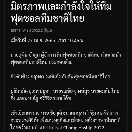
มิตรภาพและกำลังใจให้ทีม
ฟุตซอลทีมชาติไทย
27 เมษายน 2022
ผู้ดูแล
เมื่อวันที่
27
เม
.
ย
. 2565
เวลา
10.45
น
.
นายสุทิน
บัวตูม
ผู้จัดการทีมฟุตซอลทีมชาติไทย
นำคณะนัก
ฟุตซอลทีมชาติไทย
ประกอบด้วย
กัปตันช้าง
กฤษดา
วงษ์แก้ว
กัปตันฟุตซอลทีมชาติไทย
มูฮัมหมัด
อุสมานมูซา
นายรณชัย
จูวงษ์สุข
นายคมสัน
ไทย
กิ่ง
และนายภัฏ
ศรีวิจิตร
ผช
โค้ช
เข้าเยี่ยมคารวะ
นาย
ชัยวุฒิ
ธนาคมนุสรณ์
รัฐมนตรีว่าการ
กระทรวงดิจิทัลเพื่อเศรษฐกิจและสังคม
หลังจากพาทีมชาติ
ไทยคว้าแชมป์
AFF​ Futsal​ Championship​ 2022