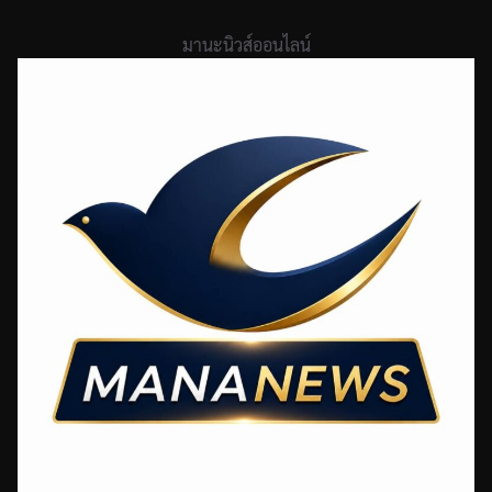
Skip
to
มานะนิวส์ออนไลน์
content