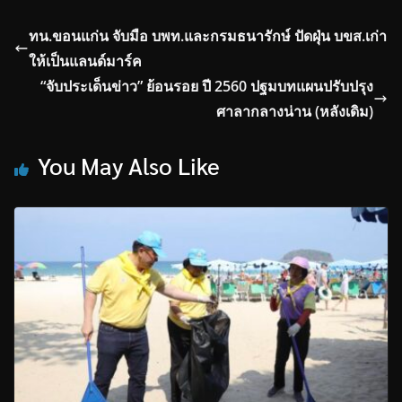
ทน.ขอนแก่น จับมือ บพท.และกรมธนารักษ์ ปัดฝุ่น บขส.เก่า
ให้เป็นแลนด์มาร์ค
“จับประเด็นข่าว” ย้อนรอย ปี 2560 ปฐมบทแผนปรับปรุง
ศาลากลางน่าน (หลังเดิม)
You May Also Like