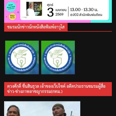
ชมรมนักข่าวนักหนังสือพิมพ์อาวุโส
ตวงศักดิ์ ชื่นสินธุวล เจ้าของเว็บไซค์ อดีตประธานชมรมผู้สื่อ
ข่าว-ช่างภาพอาชญากรรม(กทม.)