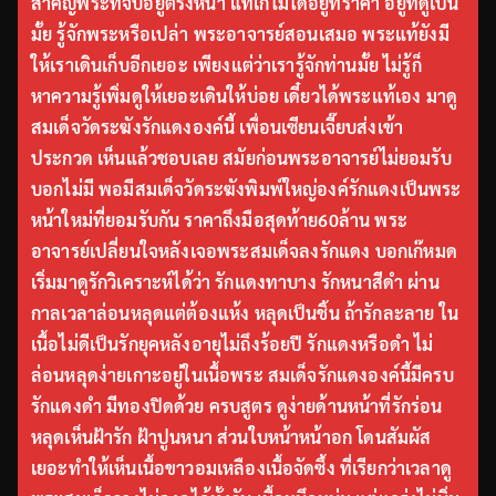
สำคัญพระที่จับอยู่ตรงหน้า แท้เก๊ไม่ได้อยู่ที่ราคา อยู่ที่ดูเป็น
มั้ย รู้จักพระหรือเปล่า พระอาจารย์สอนเสมอ พระแท้ยังมี
ให้เราเดินเก็บอีกเยอะ เพียงแต่ว่าเรารู้จักท่านมั้ย ไม่รู้ก็
หาความรู้เพิ่มดูให้เยอะเดินให้บ่อย เดี๋ยวได้พระแท้เอง มาดู
สมเด็จวัดระฆังรักแดงองค์นี้ เพื่อนเซียนเจี๊ยบส่งเข้า
ประกวด เห็นแล้วชอบเลย สมัยก่อนพระอาจารย์ไม่ยอมรับ
บอกไม่มี พอมีสมเด็จวัดระฆังพิมพ์ใหญ่องค์รักแดงเป็นพระ
หน้าใหม่ที่ยอมรับกัน ราคาถึงมือสุดท้าย60ล้าน พระ
อาจารย์เปลี่ยนใจหลังเจอพระสมเด็จลงรักแดง บอกเก๊หมด
เริ่มมาดูรักวิเคราะห์ได้ว่า รักแดงทาบาง รักหนาสีดำ ผ่าน
กาลเวลาล่อนหลุดแต่ต้องแห้ง หลุดเป็นชิ้น ถ้ารักละลาย ใน
เนื้อไม่ดีเป็นรักยุคหลังอายุไม่ถึงร้อยปี รักแดงหรือดำ ไม่
ล่อนหลุดง่ายเกาะอยู่ในเนื้อพระ สมเด็จรักแดงองค์นี้มีครบ
รักแดงดำ มีทองปิดด้วย ครบสูตร ดูง่ายด้านหน้าที่รักร่อน
หลุดเห็นฝ้ารัก ฝ้าปูนหนา ส่วนใบหน้าหน้าอก โดนสัมผัส
เยอะทำให้เห็นเนื้อขาวอมเหลืองเนื้อจัดซึ้ง ที่เรียกว่าเวลาดู