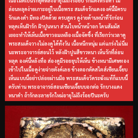
เนื้อไม่ดีเป็นรักยุคหลังอายุไม่ถึงร้อยปี รักแดงหรือดำ ไม่
ล่อนหลุดง่ายเกาะอยู่ในเนื้อพระ สมเด็จรักแดงองค์นี้มีครบ
รักแดงดำ มีทองปิดด้วย ครบสูตร ดูง่ายด้านหน้าที่รักร่อน
หลุดเห็นฝ้ารัก ฝ้าปูนหนา ส่วนใบหน้าหน้าอก โดนสัมผัส
เยอะทำให้เห็นเนื้อขาวอมเหลืองเนื้อจัดซึ้ง ที่เรียกว่าเวลาดู
พระสมเด็จวางไม่ลงดูได้ทั้งวัน เนื้อหนึกหนุ่ม แต่แกร่งไม่นิ่ม
นะพระอาจารย์สอนไว้ หลังฝ้าปูนสีขาวหนา เห็นรักที่ล่อน
หลุด องค์นี้หลังทื่อ ส่องดูมีรอยยุบให้เห็น ข้างหนามีเศษทอง
เข้าไปในเนื้อดูง่ายจ่ายตังค์เลย ข้างตอกตัดสไตส์เซียนเจี๊ยบ
เห็นแบบนี้อย่าปล่อยผ่านมือ พระสมเด็จวัดระฆังแท้ก็แบบนี้
ครับท่าน พระอาจารย์สอนเซียนเจี๊ยบบอกต่อ รักบางแดง
หนาดำ ถ้ารักละลายรักใหม่อายุไม่ถึงร้อยปีนะครับ