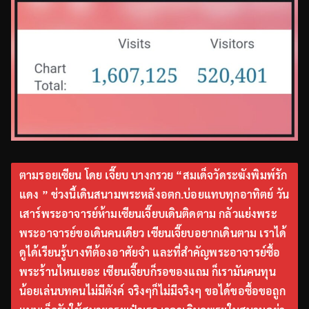
ตามรอยเซียน โดย เจี๊ยบ บางกรวย “สมเด็จวัดระฆังพิมพ์รัก
แดง ” ช่วงนี้เดินสนามพระหลังอตก.บ่อยแทบทุกอาทิตย์ วัน
เสาร์พระอาจารย์ห้ามเซียนเจี๊ยบเดินติดตาม กลัวแย่งพระ
พระอาจารย์ขอเดินคนเดียว เซียนเจี๊ยบอยากเดินตาม เราได้
ดูได้เรียนรู้บางทีต้องอาศัยจำ และที่สำคัญพระอาจารย์ซื้อ
พระร้านไหนเยอะ เซียนเจี๊ยบก็รอของแถม ก็เรามันคนทุน
น้อยเล่นบทคนไม่มีตังค์ จริงๆก็ไม่มีจริงๆ ขอได้ขอซื้อขอถูก