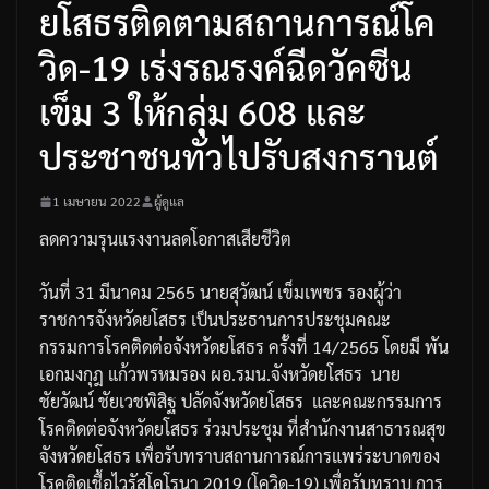
ยโสธรติดตามสถานการณ์โค
วิด-19 เร่งรณรงค์ฉีดวัคซีน
เข็ม 3 ให้กลุ่ม 608 และ
ประชาชนทั่วไปรับสงกรานต์
1 เมษายน 2022
ผู้ดูแล
ลดความรุนแรงงานลดโอกาสเสียชีวิต
วันที่
31
มีนาคม
2565
นายสุวัฒน์
เข็มเพชร
รองผู้ว่า
ราชการจังหวัดยโสธร
เป็นประธานการประชุมคณะ
กรรมการโรคติดต่อจังหวัดยโสธร
ครั้งที่
14/2565
โดยมี
พัน
เอกมงกุฎ
แก้วพรหม
รอง
ผอ
.
รมน
.
จังหวัดยโสธร
นาย
ชัยวัฒน์
ชัยเวชพิสิฐ
ปลัดจังหวัดยโสธร
และคณะกรรมการ
โรคติดต่อจังหวัดยโสธร
ร่วมประชุม
ที่สำนักงานสาธารณสุข
จังหวัดยโสธร
เพื่อรับทราบสถานการณ์การแพร่ระบาดของ
โรคติดเชื้อไวรัสโคโรนา
2019 (
โควิด
-19)
เพื่อรับทราบ
การ