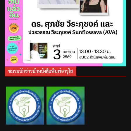
ชมรมนักข่าวนักหนังสือพิมพ์อาวุโส