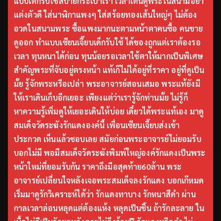
แบบเด็กรับใช้สบายกระเป๋าเรา เวลาเดินดูพระในสนามอย่า
แต่งตัวดี ใส่นาฬิกาแพงๆ ใส่สร้อยทองเส้นใหญ่ๆ ไม่ต้อง
อวดในสนามพระ ซื้อแพงมากนะตามหน้าตาคนซื้อ คนขาย
ดูออก ทำแบบเซียนเจี๊ยบเด็กรับใช้ ได้ของถูกแต่เราต้องรอ
เวลา ทุนหนาได้ก่อน ทุนน้อยรอเวลาใช้ตาให้มากเป็นพิเศษ
สำคัญพระที่จับอยู่ตรงหน้า แท้เก๊ไม่ได้อยู่ที่ราคา อยู่ที่ดูเป็น
มั้ย รู้จักพระหรือเปล่า พระอาจารย์สอนเสมอ พระแท้ยังมี
ให้เราเดินเก็บอีกเยอะ เพียงแต่ว่าเรารู้จักท่านมั้ย ไม่รู้ก็
หาความรู้เพิ่มดูให้เยอะเดินให้บ่อย เดี๋ยวได้พระแท้เอง มาดู
สมเด็จวัดระฆังรักแดงองค์นี้ เพื่อนเซียนเจี๊ยบส่งเข้า
ประกวด เห็นแล้วชอบเลย สมัยก่อนพระอาจารย์ไม่ยอมรับ
บอกไม่มี พอมีสมเด็จวัดระฆังพิมพ์ใหญ่องค์รักแดงเป็นพระ
หน้าใหม่ที่ยอมรับกัน ราคาถึงมือสุดท้าย60ล้าน พระ
อาจารย์เปลี่ยนใจหลังเจอพระสมเด็จลงรักแดง บอกเก๊หมด
เริ่มมาดูรักวิเคราะห์ได้ว่า รักแดงทาบาง รักหนาสีดำ ผ่าน
กาลเวลาล่อนหลุดแต่ต้องแห้ง หลุดเป็นชิ้น ถ้ารักละลาย ใน