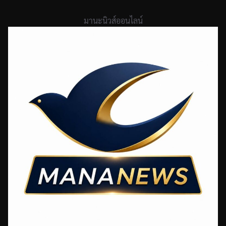
Skip
to
มานะนิวส์ออนไลน์
content