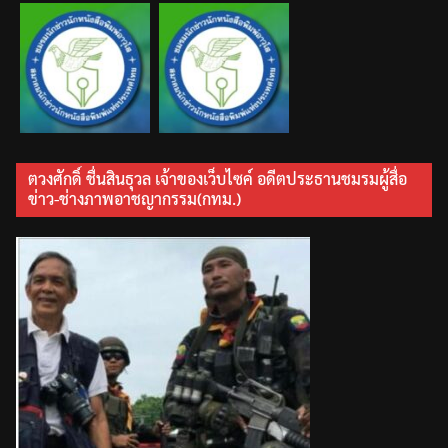
ตวงศักดิ์ ชื่นสินธุวล เจ้าของเว็บไซค์ อดีตประธานชมรมผู้สื่อ
ข่าว-ช่างภาพอาชญากรรม(กทม.)