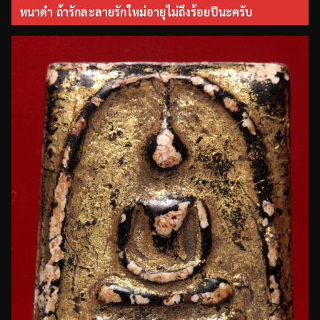
หนาดำ ถ้ารักละลายรักใหม่อายุไม่ถึงร้อยปีนะครับ