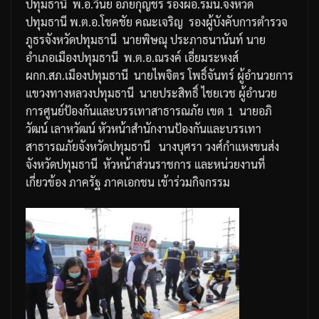
ปทุมธานี
พ
.
อ
.
วินัย
อภัยกุญชร
รอง
ผอ
.
รมน
.
จังหวัด
ปทุมธานี
พ
.
ต
.
อ
.
โชคชัย
คณะเจริญ
รองผู้บังคับการตำรวจ
ภูธรจังหวัดปทุมธานี
นายพิษณุ
ประภาธนานันท์
นาย
อำเภอเมืองปทุมธานี
พ
.
ต
.
อ
.
ณรงค์
เอี่ยมระหงส์
ผกก
.
สภ
.
เมืองปทุมธานี
นายไพจิตร
โพธิ์จันทร์
ผู้อำนวยการ
แขวงทางหลวงปทุมธานี
นายประสิทธิ์
ไชยเวช
ผู้อำนวย
การศูนย์ป้องกันและบรรเทาสาธารณภัย
เขต
1
นายอภิ
วัฒน์
เลาหวัฒน์
หัวหน้าสำนักงานป้องกันและบรรเทา
สาธารณภัยจังหวัดปทุมธานี
นางบุศรา
วงศ์กำแหง
ขนส่ง
จังหวัดปทุมธานี
หัวหน้าส่วนราชการ
และหน่วยงานที่
เกี่ยวข้อง
ภาครัฐ
ภาคเอกชน
เข้าร่วมกิจกรรม