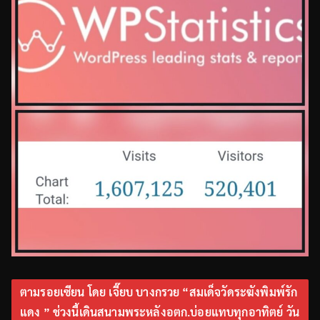
ตามรอยเซียน โดย เจี๊ยบ บางกรวย “สมเด็จวัดระฆังพิมพ์รัก
แดง ” ช่วงนี้เดินสนามพระหลังอตก.บ่อยแทบทุกอาทิตย์ วัน