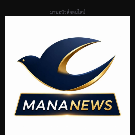
Skip
to
มานะนิวส์ออนไลน์
content