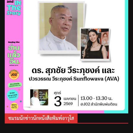
ชมรมนักข่าวนักหนังสือพิมพ์อาวุโส