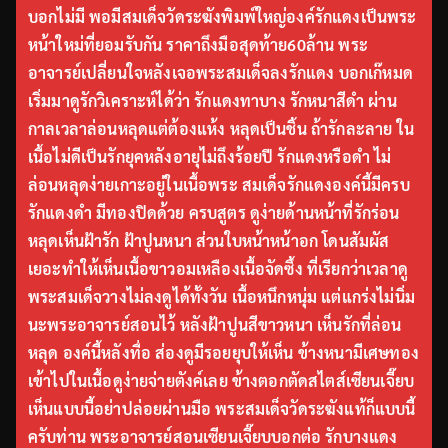
บอกไม่มี พอมีสมเด็จวัดระฆังพิมพ์ใหญ่องค์รักแดงเป็นพระ
หน้าใหม่ที่ยอมรับกัน ราคาถึงมือสุดท้าย60ล้าน พระ
อาจารย์เปลี่ยนใจหลังเจอพระสมเด็จลงรักแดง บอกเก๊หมด
เริ่มมาดูรักวิเคราะห์ได้ว่า รักแดงทาบาง รักหนาสีดำ ผ่าน
กาลเวลาล่อนหลุดแต่ต้องแห้ง หลุดเป็นชิ้น ถ้ารักละลาย ใน
เนื้อไม่ดีเป็นรักยุคหลังอายุไม่ถึงร้อยปี รักแดงหรือดำ ไม่
ล่อนหลุดง่ายเกาะอยู่ในเนื้อพระ สมเด็จรักแดงองค์นี้มีครบ
รักแดงดำ มีทองปิดด้วย ครบสูตร ดูง่ายด้านหน้าที่รักร่อน
หลุดเห็นฝ้ารัก ฝ้าปูนหนา ส่วนใบหน้าหน้าอก โดนสัมผัส
เยอะทำให้เห็นเนื้อขาวอมเหลืองเนื้อจัดซึ้ง ที่เรียกว่าเวลาดู
พระสมเด็จวางไม่ลงดูได้ทั้งวัน เนื้อหนึกหนุ่ม แต่แกร่งไม่นิ่ม
นะพระอาจารย์สอนไว้ หลังฝ้าปูนสีขาวหนา เห็นรักที่ล่อน
หลุด องค์นี้หลังทื่อ ส่องดูมีรอยยุบให้เห็น ข้างหนามีเศษทอง
เข้าไปในเนื้อดูง่ายจ่ายตังค์เลย ข้างตอกตัดสไตส์เซียนเจี๊ยบ
เห็นแบบนี้อย่าปล่อยผ่านมือ พระสมเด็จวัดระฆังแท้ก็แบบนี้
ครับท่าน พระอาจารย์สอนเซียนเจี๊ยบบอกต่อ รักบางแดง