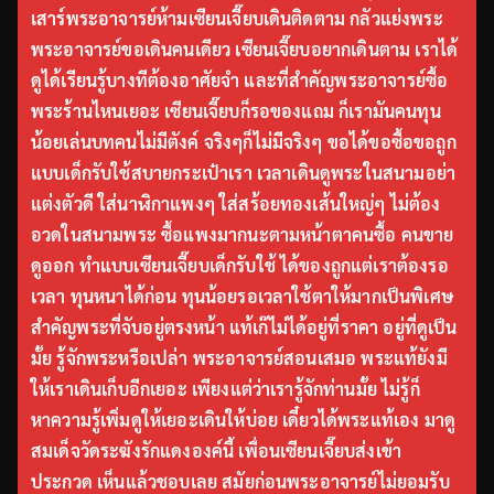
เสาร์พระอาจารย์ห้ามเซียนเจี๊ยบเดินติดตาม กลัวแย่งพระ
พระอาจารย์ขอเดินคนเดียว เซียนเจี๊ยบอยากเดินตาม เราได้
ดูได้เรียนรู้บางทีต้องอาศัยจำ และที่สำคัญพระอาจารย์ซื้อ
พระร้านไหนเยอะ เซียนเจี๊ยบก็รอของแถม ก็เรามันคนทุน
น้อยเล่นบทคนไม่มีตังค์ จริงๆก็ไม่มีจริงๆ ขอได้ขอซื้อขอถูก
แบบเด็กรับใช้สบายกระเป๋าเรา เวลาเดินดูพระในสนามอย่า
แต่งตัวดี ใส่นาฬิกาแพงๆ ใส่สร้อยทองเส้นใหญ่ๆ ไม่ต้อง
อวดในสนามพระ ซื้อแพงมากนะตามหน้าตาคนซื้อ คนขาย
ดูออก ทำแบบเซียนเจี๊ยบเด็กรับใช้ ได้ของถูกแต่เราต้องรอ
เวลา ทุนหนาได้ก่อน ทุนน้อยรอเวลาใช้ตาให้มากเป็นพิเศษ
สำคัญพระที่จับอยู่ตรงหน้า แท้เก๊ไม่ได้อยู่ที่ราคา อยู่ที่ดูเป็น
มั้ย รู้จักพระหรือเปล่า พระอาจารย์สอนเสมอ พระแท้ยังมี
ให้เราเดินเก็บอีกเยอะ เพียงแต่ว่าเรารู้จักท่านมั้ย ไม่รู้ก็
หาความรู้เพิ่มดูให้เยอะเดินให้บ่อย เดี๋ยวได้พระแท้เอง มาดู
สมเด็จวัดระฆังรักแดงองค์นี้ เพื่อนเซียนเจี๊ยบส่งเข้า
ประกวด เห็นแล้วชอบเลย สมัยก่อนพระอาจารย์ไม่ยอมรับ