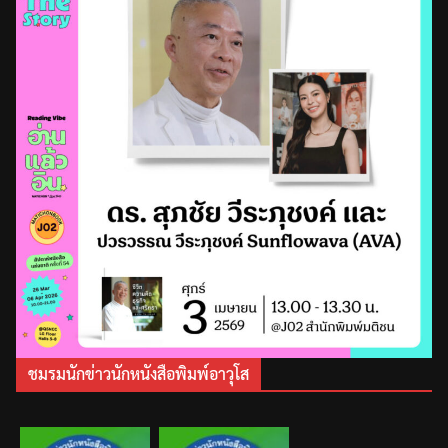
ชมรมนักข่าวนักหนังสือพิมพ์อาวุโส