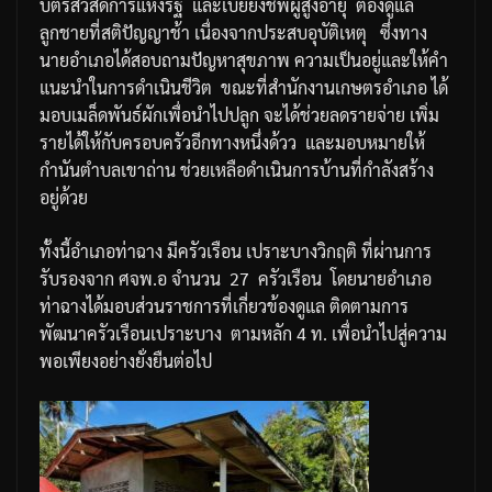
บัตรสวัสดิการแห่งรัฐ
และเบี้ยยังชีพผู้สูงอายุ
ต้องดูแล
ลูกชายที่สติปัญญาช้า
เนื่องจากประสบอุบัติเหตุ
ซึ่งทาง
นายอำเภอได้สอบถามปัญหาสุขภาพ
ความเป็นอยู่
และให้คำ
แนะนำในการดำเนินชีวิต
ขณะที่สำนักงานเกษตรอำเภอ
ได้
มอบเมล็ดพันธ์ผักเพื่อนำไปปลูก
จะได้ช่วยลดรายจ่าย
เพิ่ม
รายได้ให้กับครอบครัวอีกทางหนึ่งด้วว
และมอบหมายให้
กำนันตำบลเขาถ่าน
ช่วยเหลือดำเนินการบ้านที่กำลังสร้าง
อยู่ด้วย
ทั้งนี้อำเภอท่าฉาง
มีครัวเรือน
เปราะบางวิกฤติ
ที่ผ่านการ
รับรองจาก
ศจพ
.
อ
จำนวน
27
ครัวเรือน
โดยนายอำเภอ
ท่าฉางได้มอบส่วนราชการที่เกี่ยวข้องดูแล
ติดตามการ
พัฒนาครัวเรือนเปราะบาง
ตามหลัก
4
ท
.
เพื่อนำไปสู่ความ
พอเพียงอย่างยั่งยืนต่อไป