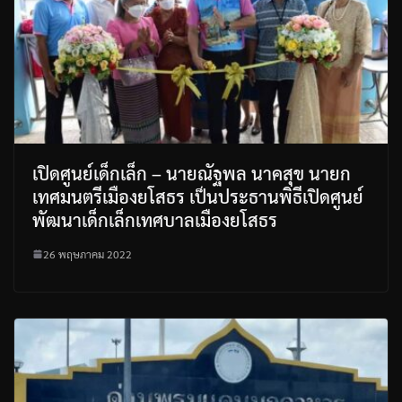
เปิดศูนย์เด็กเล็ก – นายณัฐพล นาคสุข นายก
เทศมนตรีเมืองยโสธร เป็นประธานพิธีเปิดศูนย์
พัฒนาเด็กเล็กเทศบาลเมืองยโสธร
26 พฤษภาคม 2022