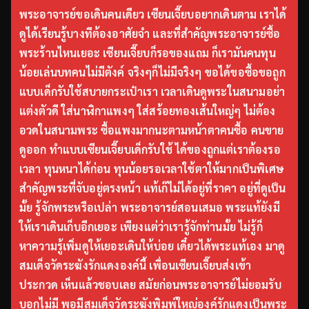
พระอาจารย์ขอเดินคนเดียว เซียนเจี๊ยบอยากเดินตาม เราได้
ดูได้เรียนรู้บางทีต้องอาศัยจำ และที่สำคัญพระอาจารย์ซื้อ
พระร้านไหนเยอะ เซียนเจี๊ยบก็รอของแถม ก็เรามันคนทุน
น้อยเล่นบทคนไม่มีตังค์ จริงๆก็ไม่มีจริงๆ ขอได้ขอซื้อขอถูก
แบบเด็กรับใช้สบายกระเป๋าเรา เวลาเดินดูพระในสนามอย่า
แต่งตัวดี ใส่นาฬิกาแพงๆ ใส่สร้อยทองเส้นใหญ่ๆ ไม่ต้อง
อวดในสนามพระ ซื้อแพงมากนะตามหน้าตาคนซื้อ คนขาย
ดูออก ทำแบบเซียนเจี๊ยบเด็กรับใช้ ได้ของถูกแต่เราต้องรอ
เวลา ทุนหนาได้ก่อน ทุนน้อยรอเวลาใช้ตาให้มากเป็นพิเศษ
สำคัญพระที่จับอยู่ตรงหน้า แท้เก๊ไม่ได้อยู่ที่ราคา อยู่ที่ดูเป็น
มั้ย รู้จักพระหรือเปล่า พระอาจารย์สอนเสมอ พระแท้ยังมี
ให้เราเดินเก็บอีกเยอะ เพียงแต่ว่าเรารู้จักท่านมั้ย ไม่รู้ก็
หาความรู้เพิ่มดูให้เยอะเดินให้บ่อย เดี๋ยวได้พระแท้เอง มาดู
สมเด็จวัดระฆังรักแดงองค์นี้ เพื่อนเซียนเจี๊ยบส่งเข้า
ประกวด เห็นแล้วชอบเลย สมัยก่อนพระอาจารย์ไม่ยอมรับ
บอกไม่มี พอมีสมเด็จวัดระฆังพิมพ์ใหญ่องค์รักแดงเป็นพระ