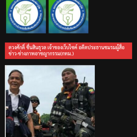
ตวงศักดิ์ ชื่นสินธุวล เจ้าของเว็บไซค์ อดีตประธานชมรมผู้สื่อ
ข่าว-ช่างภาพอาชญากรรม(กทม.)