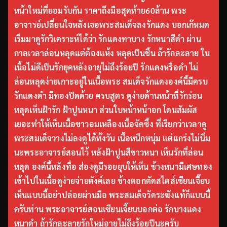
หน้าใหม่ที่ยอมรับกัน ราคาถึงมือสุดท้าย60ล้าน พระ
อาจารย์เปลี่ยนใจหลังเจอพระสมเด็จลงรักแดง บอกเก๊หมด
เริ่มมาดูรักวิเคราะห์ได้ว่า รักแดงทาบาง รักหนาสีดำ ผ่าน
กาลเวลาล่อนหลุดแต่ต้องแห้ง หลุดเป็นชิ้น ถ้ารักละลาย ใน
เนื้อไม่ดีเป็นรักยุคหลังอายุไม่ถึงร้อยปี รักแดงหรือดำ ไม่
ล่อนหลุดง่ายเกาะอยู่ในเนื้อพระ สมเด็จรักแดงองค์นี้มีครบ
รักแดงดำ มีทองปิดด้วย ครบสูตร ดูง่ายด้านหน้าที่รักร่อน
หลุดเห็นฝ้ารัก ฝ้าปูนหนา ส่วนใบหน้าหน้าอก โดนสัมผัส
เยอะทำให้เห็นเนื้อขาวอมเหลืองเนื้อจัดซึ้ง ที่เรียกว่าเวลาดู
พระสมเด็จวางไม่ลงดูได้ทั้งวัน เนื้อหนึกหนุ่ม แต่แกร่งไม่นิ่ม
นะพระอาจารย์สอนไว้ หลังฝ้าปูนสีขาวหนา เห็นรักที่ล่อน
หลุด องค์นี้หลังทื่อ ส่องดูมีรอยยุบให้เห็น ข้างหนามีเศษทอง
เข้าไปในเนื้อดูง่ายจ่ายตังค์เลย ข้างตอกตัดสไตส์เซียนเจี๊ยบ
เห็นแบบนี้อย่าปล่อยผ่านมือ พระสมเด็จวัดระฆังแท้ก็แบบนี้
ครับท่าน พระอาจารย์สอนเซียนเจี๊ยบบอกต่อ รักบางแดง
หนาดำ ถ้ารักละลายรักใหม่อายุไม่ถึงร้อยปีนะครับ