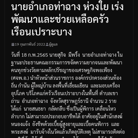
นายอำเภอท่าฉาง ห่วงใย เร่ง
พัฒนาและช่วยเหลือครัว
เรือนเปราะบาง
19 กุมภาพันธ์ 2022
ผู้ดูแล
วันที่
18
ก
.
พ
.2565
นายสุกิจ
มีพริ้ง
นายอำเภอท่าฉาง
ใน
ฐานะประธานคณะกรรมการขจัดความยากจนและพัฒนา
คนทุกช่วงวัยตามหลักปรัชญาของเศรษฐกิจพอเพียง
(
ศจพ
.
อ
.)
นำหัวหน้าส่วนราชการ
องค์กรปกครองส่วนท้อง
ถิ่น
กำนัน
ผู้ใหญ่บ้าน
ลงพื้นที่เยี่ยมเยียน
และมอบเครื่อง
อุปโภค
บริโภคแก่ครัวเรือนเปราะบางในพื้นที่
ตำบลเขา
ถ่าน
อำเภอท่าฉาง
จังหวัดสุราษฎร์ธานี
จำนวน
2
ราย
ได้แก่
นายสนธยา
กลัดกลีบ
ซึ่งเป็นผู้พิการ
เคลื่อนไหว
ลำบาก
ไม่สามารถประกอบอาชีพได้
อาศัยอยู่ในสำนักสงฆ์
หนองแจ้ง
ยังชีพด้วยเบี้ยผู้สูงอายุและเบี้ยคนพิการ
และ
พระสงฆ์
มารับจ้างในวัดแล้วเกิดอุบัติเหตุ
ไม่สามารถติดต่อ