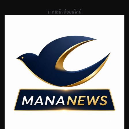
Skip
to
มานะนิวส์ออนไลน์
content