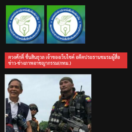
ตวงศักดิ์ ชื่นสินธุวล เจ้าของเว็บไซค์ อดีตประธานชมรมผู้สื่อ
ข่าว-ช่างภาพอาชญากรรม(กทม.)