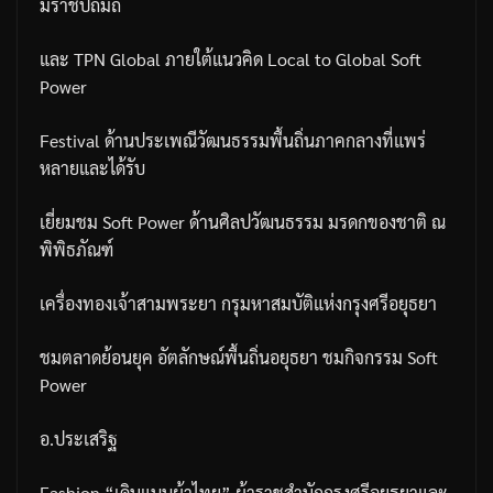
มราชปถัมถ์
และ
TPN Global
ภายใต้แนวคิด
Local to Global Soft
Power
Festival
ด้านประเพณีวัฒนธรรมพื้นถิ่นภาคกลางที่แพร่
หลายและได้รับ
เยี่ยมชม
Soft Power
ด้านศิลปวัฒนธรรม
มรดกของชาติ
ณ
พิพิธภัณฑ์
เครื่องทองเจ้าสามพระยา
กรุมหาสมบัติแห่งกรุงศรีอยุธยา
ชมตลาดย้อนยุค
อัตลักษณ์พื้นถิ่นอยุธยา
ชมกิจกรรม
Soft
Power
อ
.
ประเสริฐ
Fashion “
เดินแบบผ้าไทย
”
ผ้าราชสำนักกรุงศรีอยุธยาและ