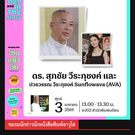
ชมรมนักข่าวนักหนังสือพิมพ์อาวุโส