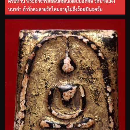
ครับท่าน พระอาจารย์สอนเซียนเจี๊ยบบอกต่อ รักบางแดง
หนาดำ ถ้ารักละลายรักใหม่อายุไม่ถึงร้อยปีนะครับ