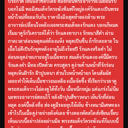
ประกวด เห็นแล้วชอบเลย สมัยก่อนพระอาจารย์ไม่ยอมรับ
บอกไม่มี พอมีสมเด็จวัดระฆังพิมพ์ใหญ่องค์รักแดงเป็นพระ
หน้าใหม่ที่ยอมรับกัน ราคาถึงมือสุดท้าย60ล้าน พระ
อาจารย์เปลี่ยนใจหลังเจอพระสมเด็จลงรักแดง บอกเก๊หมด
เริ่มมาดูรักวิเคราะห์ได้ว่า รักแดงทาบาง รักหนาสีดำ ผ่าน
กาลเวลาล่อนหลุดแต่ต้องแห้ง หลุดเป็นชิ้น ถ้ารักละลาย ใน
เนื้อไม่ดีเป็นรักยุคหลังอายุไม่ถึงร้อยปี รักแดงหรือดำ ไม่
ล่อนหลุดง่ายเกาะอยู่ในเนื้อพระ สมเด็จรักแดงองค์นี้มีครบ
รักแดงดำ มีทองปิดด้วย ครบสูตร ดูง่ายด้านหน้าที่รักร่อน
หลุดเห็นฝ้ารัก ฝ้าปูนหนา ส่วนใบหน้าหน้าอก โดนสัมผัส
เยอะทำให้เห็นเนื้อขาวอมเหลืองเนื้อจัดซึ้ง ที่เรียกว่าเวลาดู
พระสมเด็จวางไม่ลงดูได้ทั้งวัน เนื้อหนึกหนุ่ม แต่แกร่งไม่นิ่ม
นะพระอาจารย์สอนไว้ หลังฝ้าปูนสีขาวหนา เห็นรักที่ล่อน
หลุด องค์นี้หลังทื่อ ส่องดูมีรอยยุบให้เห็น ข้างหนามีเศษทอง
เข้าไปในเนื้อดูง่ายจ่ายตังค์เลย ข้างตอกตัดสไตส์เซียนเจี๊ยบ
เห็นแบบนี้อย่าปล่อยผ่านมือ พระสมเด็จวัดระฆังแท้ก็แบบนี้