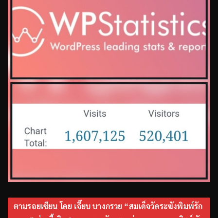
ตามรอยเซียน โดย เจี๊ยบ บางกรวย “สมเด็จวัดระฆังพิมพ์รัก