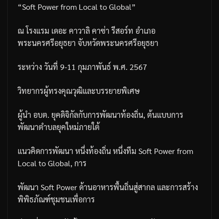
“Soft Power from Local to Global”
ณ
โรงแรม
เดอะ
คาวาลิ
คาซ่า
รีสอร์ท
อำเภอ
พระนครศรีอยุธยา
จับหวัดพระนครศรีอยุธยา
ระหว่าง
วันที่
9-11
กุมภาพันธ์
พ
.
ศ
. 2567
วิทยากรผู้ทรงคุณวุฒิและบรรยายพิเศษ
ผู้นำ
อบต
.
ยุคดิจิกัลกับการพัฒนาท้องถิ่น
,
ต้นแบบการ
พัฒนาตำบลยุคใหม่ภายใต้
แนวคิดการพัฒนา
หนึ่งท้องถิ่น
หนึ่งทีม
Soft Power from
Local to Global,
การ
พัฒนา
Soft Power
ด้านอาหารพื้นถิ่นสู่สากล
และการสร้าง
พิพิธภัณฑ์ชุมชนเพื่อการ