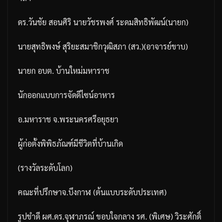
ดร
.
วันชัย
สอนศิริ
นายวัชรพงศ์
ระดมสิทธิพัฒน์
(
นายก
)
นายสุทธิพงษ์
สุริยะสมาชิกวุฒิสภา
(
สว
.)(
อาจารย์ขาบ
)
นายก
อบต
.
บ้านใหม่มหาราช
นักออกแบบการจัดดีไซน์อาหาร
อ
.
มหาราช
จ
.
พระนครศรีอยุธยา
ผู้ก่อตั้งพิพิธภัณฑ์มีชีวิตที่บ้านเกิด
(
รางวัลระดับโลก
)
คณะที่ปรึกษาจ
.
บึงกาฬ
(
ต้นแบบระดับประเทศ
)
รูปขำดี
ผศ
.
ดร
.
จุฬาภรณ์
ขอบใจกลาง
รศ
. (
พิเศษ
)
วิระศักดิ์