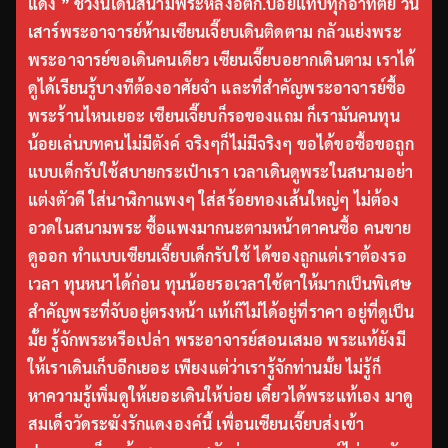
แดง ” ช่วงนี้เดินสนามพระหลังอตก.บ่อยแทบทุกอาทิตย์ วัน
เสาร์พระอาจารย์ห้ามเซียนเจี๊ยบเดินติดตาม กลัวแย่งพระ
พระอาจารย์ขอเดินคนเดียว เซียนเจี๊ยบอยากเดินตาม เราได้
ดูได้เรียนรู้บางทีต้องอาศัยจำ และที่สำคัญพระอาจารย์ซื้อ
พระร้านไหนเยอะ เซียนเจี๊ยบก็รอของแถม ก็เรามันคนทุน
น้อยเล่นบทคนไม่มีตังค์ จริงๆก็ไม่มีจริงๆ ขอได้ขอซื้อขอถูก
แบบเด็กรับใช้สบายกระเป๋าเรา เวลาเดินดูพระในสนามอย่า
แต่งตัวดี ใส่นาฬิกาแพงๆ ใส่สร้อยทองเส้นใหญ่ๆ ไม่ต้อง
อวดในสนามพระ ซื้อแพงมากนะตามหน้าตาคนซื้อ คนขาย
ดูออก ทำแบบเซียนเจี๊ยบเด็กรับใช้ ได้ของถูกแต่เราต้องรอ
เวลา ทุนหนาได้ก่อน ทุนน้อยรอเวลาใช้ตาให้มากเป็นพิเศษ
สำคัญพระที่จับอยู่ตรงหน้า แท้เก๊ไม่ได้อยู่ที่ราคา อยู่ที่ดูเป็น
มั้ย รู้จักพระหรือเปล่า พระอาจารย์สอนเสมอ พระแท้ยังมี
ให้เราเดินเก็บอีกเยอะ เพียงแต่ว่าเรารู้จักท่านมั้ย ไม่รู้ก็
หาความรู้เพิ่มดูให้เยอะเดินให้บ่อย เดี๋ยวได้พระแท้เอง มาดู
สมเด็จวัดระฆังรักแดงองค์นี้ เพื่อนเซียนเจี๊ยบส่งเข้า