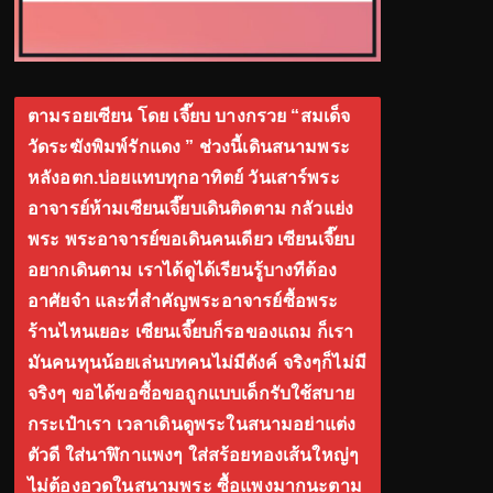
ตามรอยเซียน โดย เจี๊ยบ บางกรวย “สมเด็จ
วัดระฆังพิมพ์รักแดง ” ช่วงนี้เดินสนามพระ
หลังอตก.บ่อยแทบทุกอาทิตย์ วันเสาร์พระ
อาจารย์ห้ามเซียนเจี๊ยบเดินติดตาม กลัวแย่ง
พระ พระอาจารย์ขอเดินคนเดียว เซียนเจี๊ยบ
อยากเดินตาม เราได้ดูได้เรียนรู้บางทีต้อง
อาศัยจำ และที่สำคัญพระอาจารย์ซื้อพระ
ร้านไหนเยอะ เซียนเจี๊ยบก็รอของแถม ก็เรา
มันคนทุนน้อยเล่นบทคนไม่มีตังค์ จริงๆก็ไม่มี
จริงๆ ขอได้ขอซื้อขอถูกแบบเด็กรับใช้สบาย
กระเป๋าเรา เวลาเดินดูพระในสนามอย่าแต่ง
ตัวดี ใส่นาฬิกาแพงๆ ใส่สร้อยทองเส้นใหญ่ๆ
ไม่ต้องอวดในสนามพระ ซื้อแพงมากนะตาม