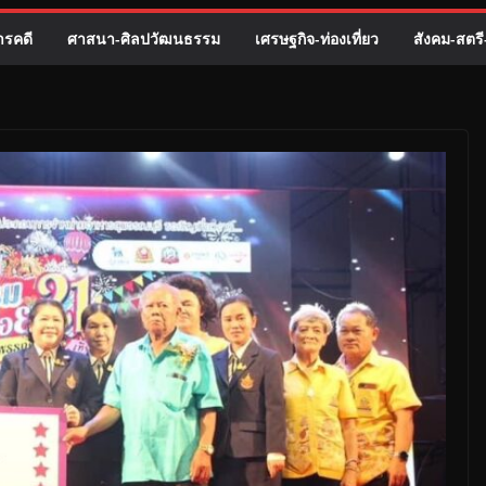
รคดี
ศาสนา-ศิลปวัฒนธรรม
เศรษฐกิจ-ท่องเที่ยว
สังคม-สตร