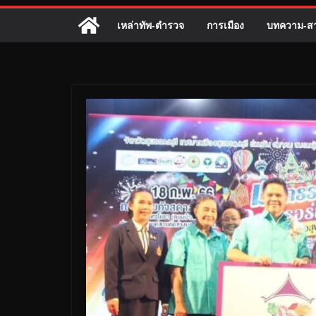
เหล่าทัพ-ตำรวจ
การเมือง
บทความ-สา